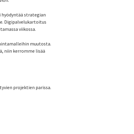
vion.
oi hyödyntää strategian
le. Digipalvelukartoitus
uutamassa viikossa.
mintamalleihin muutosta.
ä, niin kerromme lisää
tyvien projektien parissa.