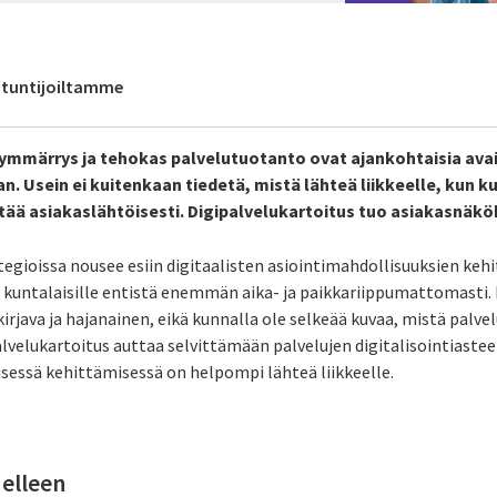
antuntijoiltamme
ymmärrys ja tehokas palvelutuotanto ovat ajankohtaisia ava
n. Usein ei kuitenkaan tiedetä, mistä lähteä liikkeelle, kun k
tää asiakaslähtöisesti. Digipalvelukartoitus tuo asiakasnäkö
tegioissa nousee esiin digitaalisten asiointimahdollisuuksien keh
a kuntalaisille entistä enemmän aika- ja paikkariippumattomasti
 kirjava ja hajanainen, eikä kunnalla ole selkeää kuvaa, mistä palv
palvelukartoitus auttaa selvittämään palvelujen digitalisointiast
isessä kehittämisessä on helpompi lähteä liikkeelle.
delleen