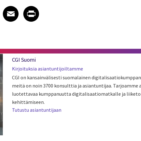
 on LinkedIn
icle on X
e article on Facebook
Share article on Email
Share article on Print
Facebook
Email
Print
CGI Suomi
Kirjoituksia asiantuntijoiltamme
CGI on kansainvälisesti suomalainen digitalisaatiokumppan
meitä on noin 3700 konsulttia ja asiantuntijaa. Tarjoamme
luotettavaa kumppanuutta digitalisaatiomatkalle ja liiket
kehittämiseen.
Tutustu asiantuntijaan