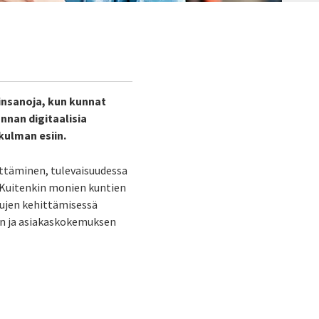
insanoja, kun kunnat
unnan digitaalisia
kulman esiin.
ittäminen, tulevaisuudessa
. Kuitenkin monien kuntien
elujen kehittämisessä
een ja asiakaskokemuksen