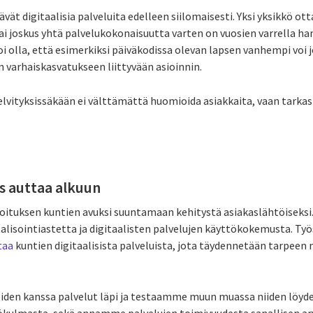
vät digitaalisia palveluita edelleen siilomaisesti. Yksi yksikkö 
ai joskus yhtä palvelukokonaisuutta varten on vuosien varrella han
voi olla, että esimerkiksi päiväkodissa olevan lapsen vanhempi vo
n varhaiskasvatukseen liittyvään asioinnin.
selvityksissäkään ei välttämättä huomioida asiakkaita, vaan tark
s auttaa alkuun
ituksen kuntien avuksi suuntamaan kehitystä asiakaslähtöiseksi
italisointiastetta ja digitaalisten palvelujen käyttökokemusta. T
taa
kuntien digitaalisista palveluista, jota täydennetään tarpeen
iden kanssa palvelut läpi ja testaamme muun muassa niiden löyde