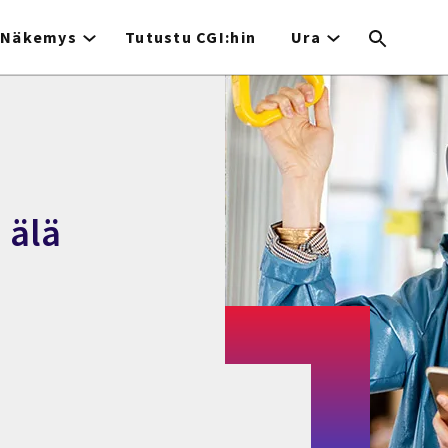
Näkemys
Tutustu CGI:hin
Ura
 älä