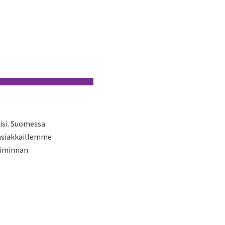
isi. Suomessa
 asiakkaillemme
oiminnan