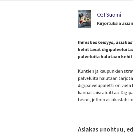
CGI Suomi
Kirjoituksia asi
Ihmiskeskeisyys, asiakas
kehittävät digipalveluitaa
palveluita halutaan kehit
Kuntien ja kaupunkien stra
palveluita halutaan tarjot
digipalvelupaletti on vielä
kannattaisi aloittaa. Digi
tason, jolloin asiakaslähtö
Asiakas unohtuu, e