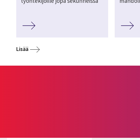
työntekijöille jopa sekunneissa
mahdoll
Lisää