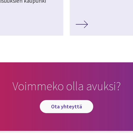
isuuksien kaupunki
Voimmeko olla avuksi?
ota yhteyttä