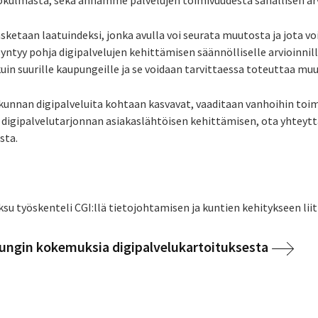
ökulmasta, sekä annamme palvelujen toimivuudesta sanallisen ar
sketaan laatuindeksi, jonka avulla voi seurata muutosta ja jota v
syntyy pohja digipalvelujen kehittämisen säännölliselle arvioinnil
e kuin suurille kaupungeille ja se voidaan tarvittaessa toteuttaa m
kunnan digipalveluita kohtaan kasvavat, vaaditaan vanhoihin toi
i digipalvelutarjonnan asiakaslähtöisen kehittämisen, ota yhteytt
sta.
ksu työskenteli CGI:llä tietojohtamisen ja kuntien kehitykseen liit
ngin kokemuksia digipalvelukartoituksesta