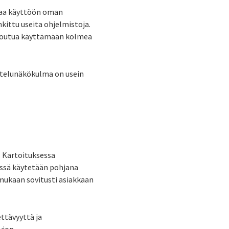
ottaa käyttöön oman
kittu useita ohjelmistoja.
i joutua käyttämään kolmea
astelunäkökulma on usein
. Kartoituksessa
yössä käytetään pohjana
 mukaan sovitusti asiakkaan
ttävyyttä ja