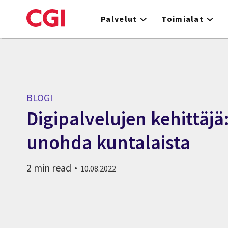
Skip
to
Palvelut
Toimialat
main
content
BLOGI
Digipalvelujen kehittäjä:
unohda kuntalaista
2 min read
10.08.2022