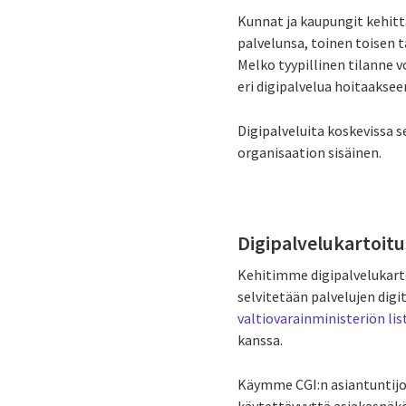
Kunnat ja kaupungit kehittä
palvelunsa, toinen toisen t
Melko tyypillinen tilanne 
eri digipalvelua hoitaaksee
Digipalveluita koskevissa 
organisaation sisäinen.
Digipalvelukartoitu
Kehitimme digipalvelukarto
selvitetään palvelujen dig
valtiovarainministeriön lis
kanssa.
Käymme CGI:n asiantuntijo