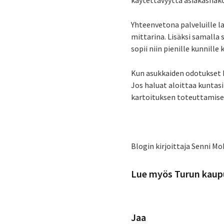
käytettävyyttä asiakasnäk
Yhteenvetona palveluille la
mittarina. Lisäksi samalla 
sopii niin pienille kunnill
Kun asukkaiden odotukset 
Jos haluat aloittaa kuntas
kartoituksen toteuttamise
Blogin kirjoittaja Senni Mo
Lue myös Turun kaupu
Jaa