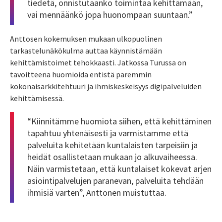
tiedetä, onnistutaanko toimintaa kehittämään,
vai mennäänkö jopa huonompaan suuntaan.”
Anttosen kokemuksen mukaan ulkopuolinen
tarkastelunäkökulma auttaa käynnistämään
kehittämistoimet tehokkaasti. Jatkossa Turussa on
tavoitteena huomioida entistä paremmin
kokonaisarkkitehtuuri ja ihmiskeskeisyys digipalveluiden
kehittämisessä.
“Kiinnitämme huomiota siihen, että kehittäminen
tapahtuu yhtenäisesti ja varmistamme että
palveluita kehitetään kuntalaisten tarpeisiin ja
heidät osallistetaan mukaan jo alkuvaiheessa.
Näin varmistetaan, että kuntalaiset kokevat arjen
asiointipalvelujen paranevan, palveluita tehdään
ihmisiä varten”, Anttonen muistuttaa.