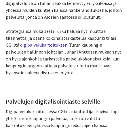
digipalveluita on tähän saakka kehitetty eri yksiköissä ja
yhdessä muiden kuntien kanssa hankerahoituksella, jolloin
palvelutarjonta on vuosien saatossa siiloutunut.
Strategiansa mukaisesti Turku haluaa nyt muuttaa
tilannetta, ja osana kokonaistarkastelua kaupunki tilasi
CGI:ltä
digipalvelukartoituksen
. Turun kaupungin
palvelujen hallinnan johtajan Juhani Anttosen mukaan nyt
on hyvä ajankohta tarkastella palvelukokonaisuuksia, kun
kaupungin organisaatio ja palvelutarjonta muuttuvat
hyvinvointialueuudistuksen myötä.
Palvelujen digitalisointiaste selville
Digipalvelukartoituksessa CGI:n asiantuntijat kävivät läpi
yli 60 Turun kaupungin palvelua, jotka oli valittu
kartoitukseen yhdessä kaupungin edustajien kanssa.