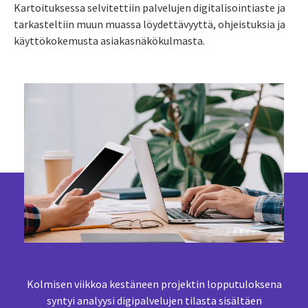
Kartoituksessa selvitettiin palvelujen digitalisointiaste ja
tarkasteltiin muun muassa löydettävyyttä, ohjeistuksia ja
käyttökokemusta asiakasnäkökulmasta.
Kolmisen viikkoa kestäneen projektin lopputuloksena
syntyi analyysi digipalvelujen tilasta sisältäen