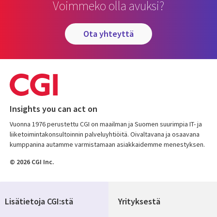
Voimmeko olla avuksi?
ota yhteyttä
Insights you can act on
Vuonna 1976 perustettu CGI on maailman ja Suomen suurimpia IT- ja
liiketoimintakonsultoinnin palveluyhtiöitä. Oivaltavana ja osaavana
kumppanina autamme varmistamaan asiakkaidemme menestyksen.
© 2026 CGI Inc.
Lisätietoja CGI:stä
Yrityksestä