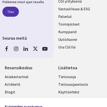
Useful
CGI yrityksenä
Pidämme sinut ajan tasalla
links
Vastuullisuus & ESG
Tilaa
FINLAND
Palvelut
Toimipisteet
Kumppanit
Seuraa meitä
Uutishuone
Social
Ura CGI:llä
Media
FINLAND
Resurssikeskus
Lisätietoa
Library
Legal
Asiakastarinat
Tietosuoja
Links
FINLAND
Artikkelit
Tietosuojaseloste
FINLAND
Blogit
Käyttöehdot
Tapahtumat
Yhteystiedot
Evästeiden suostumus