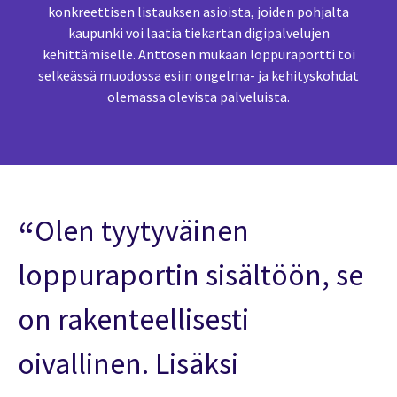
konkreettisen listauksen asioista, joiden pohjalta
kaupunki voi laatia tiekartan digipalvelujen
kehittämiselle. Anttosen mukaan loppuraportti toi
selkeässä muodossa esiin ongelma- ja kehityskohdat
olemassa olevista palveluista.
Olen tyytyväinen
loppuraportin sisältöön, se
on rakenteellisesti
oivallinen. Lisäksi