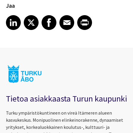
Jaa
Share article on LinkedIn
Share article on X
Share article on Facebook
Share article on Email
Share article on Print
LinkedIn
X
Facebook
Email
Print
Tietoa asiakkaasta Turun kaupunki
Turku ympäristökuntineen on vireä Itämeren alueen
kasvukeskus. Monipuolinen elinkeinorakenne, dynaamiset
yritykset, korkealuokkainen koulutus-, kulttuuri- ja