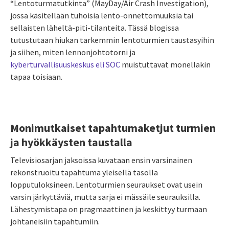
“Lentoturmatutkinta” (MayDay/Air Crash Investigation),
jossa käsitellään tuhoisia lento-onnettomuuksia tai
sellaisten läheltä-piti-tilanteita. Tässä blogissa
tutustutaan hiukan tarkemmin lentoturmien taustasyihin
ja siihen, miten lennonjohtotorni ja
kyberturvallisuuskeskus eli SOC
muistuttavat monellakin
tapaa toisiaan.
Monimutkaiset tapahtumaketjut turmien
ja hyökkäysten taustalla
Televisiosarjan jaksoissa kuvataan ensin varsinainen
rekonstruoitu tapahtuma yleisellä tasolla
lopputuloksineen. Lentoturmien seuraukset ovat usein
varsin järkyttäviä, mutta sarja ei mässäile seurauksilla.
Lähestymistapa on pragmaattinen ja keskittyy turmaan
johtaneisiin tapahtumiin.