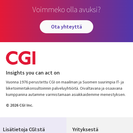
Voimmeko olla avuksi?
ota yhteyttä
Insights you can act on
Vuonna 1976 perustettu CGI on maailman ja Suomen suurimpia IT- ja
liiketoimintakonsultoinnin palveluyhtiöitä. Oivaltavana ja osaavana
kumppanina autamme varmistamaan asiakkaidemme menestyksen.
© 2026 CGI Inc.
Lisätietoja CGI:stä
Yrityksestä