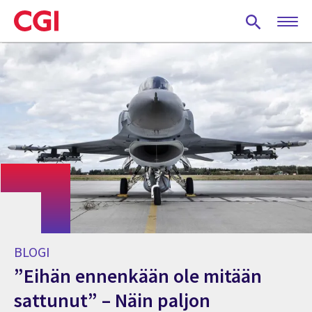
Skip
to
main
content
BLOGI
”Eihän ennenkään ole mitään
sattunut” – Näin paljon