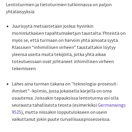
Lentoturmien ja tietoturmien tutkinnassa on paljon
yhtäläisyyksiä:
Juurisyytä metsästetään joskus hyvinkin
monimutkaisen tapahtumaketjun taustalta. Yhteistä on
myös se, että turmaan on harvoin yhtä ainoata syytä.
Klassisen “inhimillisen virheen” taustaltakin löytyy
yleensä useita muita tekijöitä, jotka yhtä aikaa
toteutuessaan ovat johtaneet inhimillisen virheen
tekemiseen.
Lähes aina turman takana on "teknologia-prosessit-
ihmiset" -kolmio, jossa jokaisella kärjellä on oma
osuutensa. Joissakin tapauksissa lentoturma voi olla
seurausta tahallisesta teosta (esimerkiksi
Germanwings
9525
), mutta niissäkin lopputulokseen on usein
vaikuttanut jokin puute turvallisuusprosesseissa.