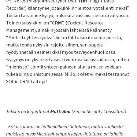
PS. Ne kolmikirjaimiset lyhenteet.
FDR
(Flight Data
Recorder) kääntynee jotakuinkin “lentoarvotallentimeksi”.
Tuskin tarvinnee kysyä, mikä sitä vastaisi tietoturvatyössä.
Toinen suosikkini on “
CRM
”, (Cockpit Resource
Management), ainakin jossain lähteissä käännetty
“Miehistöyhteistyöksi”. Se on lähtöisin ilmailun piiristä,
muttei enää nykyisin rajoitu siihen, sen oppeja
hyödynnetään esimerkiksi myös terveydenhuollossa.
Kysymys on yksinkertaisesti vuorovaikutustaidoista, miten
“miehistö” toimii yhteen paineen alla ja miten voidaan
tukea siinä onnistumisessa. Milloin olet viimeksi testannut
SOCin CRM-taitoja?
Tekstin on kirjoittanut
Matti Aho
(Senior Security Consultant)
"Erikoisalaani on hallinnollinen tietoturva, mutta vanhasta
muistista myös Microsoft-ympäristöjen tietoturva on lähellä