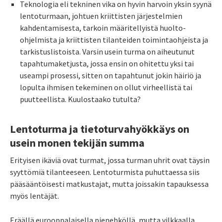
Teknologia eli tekninen vika on hyvin harvoin yksin syynä
lentoturmaan, johtuen kriittisten järjestelmien
kahdentamisesta, tarkoin määritellyistä huolto-
ohjelmista ja kriittisten tilanteiden toimintaohjeista ja
tarkistuslistoista. Varsin usein turma on aiheutunut
tapahtumaketjusta, jossa ensin on ohitettu yksi tai
useampi prosessi, sitten on tapahtunut jokin häiriö ja
lopulta ihmisen tekeminen on ollut virheellistä tai
puutteellista. Kuulostaako tutulta?
Lentoturma ja tietoturvahyökkäys on
usein monen tekijän summa
Erityisen ikäviä ovat turmat, jossa turman uhrit ovat täysin
syyttömiä tilanteeseen. Lentoturmista puhuttaessa siis
pääsääntöisesti matkustajat, mutta joissakin tapauksessa
myös lentäjät.
Eräällä eurooppalaisella pienehköllä, mutta vilkkaalla