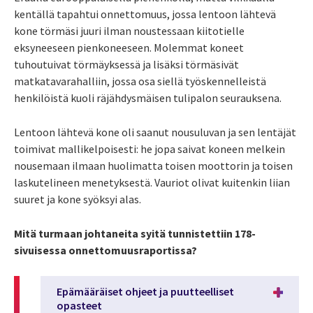
kentällä tapahtui onnettomuus, jossa lentoon lähtevä
kone törmäsi juuri ilman noustessaan kiitotielle
eksyneeseen pienkoneeseen. Molemmat koneet
tuhoutuivat törmäyksessä ja lisäksi törmäsivät
matkatavarahalliin, jossa osa siellä työskennelleistä
henkilöistä kuoli räjähdysmäisen tulipalon seurauksena.
Lentoon lähtevä kone oli saanut nousuluvan ja sen lentäjät
toimivat mallikelpoisesti: he jopa saivat koneen melkein
nousemaan ilmaan huolimatta toisen moottorin ja toisen
laskutelineen menetyksestä. Vauriot olivat kuitenkin liian
suuret ja kone syöksyi alas.
Mitä turmaan johtaneita syitä tunnistettiin 178-
sivuisessa onnettomuusraportissa?
Epämääräiset ohjeet ja puutteelliset
opasteet