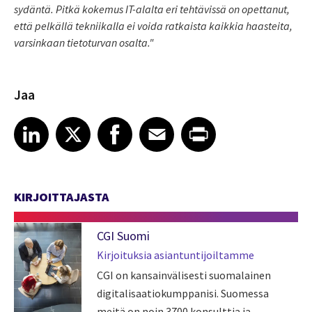
sydäntä. Pitkä kokemus IT-alalta eri tehtävissä on opettanut,
että pelkällä tekniikalla ei voida ratkaista kaikkia haasteita,
varsinkaan tietoturvan osalta."
Jaa
Share article on LinkedIn
Share article on X
Share article on Facebook
Share article on Email
Share article on Print
LinkedIn
X
Facebook
Email
Print
KIRJOITTAJASTA
CGI Suomi
Kirjoituksia asiantuntijoiltamme
CGI on kansainvälisesti suomalainen
digitalisaatiokumppanisi. Suomessa
meitä on noin 3700 konsulttia ja