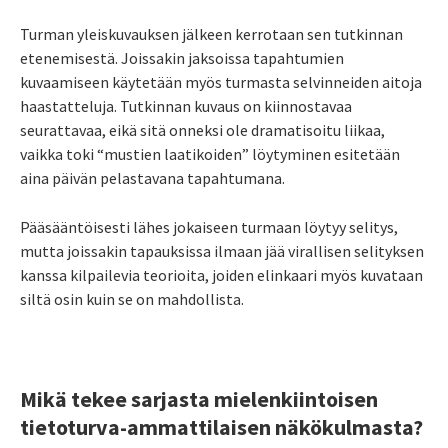
Turman yleiskuvauksen jälkeen kerrotaan sen tutkinnan
etenemisestä. Joissakin jaksoissa tapahtumien
kuvaamiseen käytetään myös turmasta selvinneiden aitoja
haastatteluja. Tutkinnan kuvaus on kiinnostavaa
seurattavaa, eikä sitä onneksi ole dramatisoitu liikaa,
vaikka toki “mustien laatikoiden” löytyminen esitetään
aina päivän pelastavana tapahtumana.
Pääsääntöisesti lähes jokaiseen turmaan löytyy selitys,
mutta joissakin tapauksissa ilmaan jää virallisen selityksen
kanssa kilpailevia teorioita, joiden elinkaari myös kuvataan
siltä osin kuin se on mahdollista.
Mikä tekee sarjasta mielenkiintoisen
tietoturva-ammattilaisen näkökulmasta?