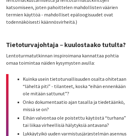
lentomatkustamisesta ja lentoturmatutkintojen
katsomiseen, joten pahoittelen mahdollisten väärien
termien käyttöä - mahdolliset epäloogisuudet ovat
todennäköisesti käännösvirheitä.)
Tietoturvajohtaja
–
kuulostaako tutulta?
Lentoturmatutkinnan inspiroimana kannattaa pohtia
omaa toimintaa näiden kysymysten avulla:
Kuinka usein tietoturvallisuuden osalta ohitetaan
“läheltä piti” - tilanteet, koska “eihän ennenkään
ole mitään sattunut”?
Onko dokumentaatio ajan tasalla ja tiedetäänkö,
missä se on?
Eihän valvontaa ole poistettu käytöstä “turhana”
tai liikaa virheellisiä hälytyksiä antavana?
Lykkäytyikö uuden varmistusjärjestelmän asennus