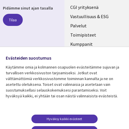
Useful
CGI yrityksenä
Pidämme sinut ajan tasalla
links
Vastuullisuus & ESG
Tilaa
FINLAND
Palvelut
Toimipisteet
Kumppanit
Seuraa meitä
Uutishuone
Evästeiden suostumus
Social
Ura CGI:llä
Käytämme omia ja kolmannen osapuolen evästeitämme sujuvan ja
Media
turvallisen verkkosivuston tarjoamiseksi. Jotkut ovat
FINLAND
välttämättömiä verkkosivustomme toiminnan kannalta ja ne on
asetettu oletuksena. Toiset ovat valinnaisia ​​ja asetetaan vain
Resurssikeskus
Lisätietoa
suostumuksellasi selauskokemuksesi parantamiseksi. Voit
hyväksyä kaikki, ei yhtään tai osan näistä valinnaisista evästeistä.
Library
Legal
Asiakastarinat
Tietosuoja
Links
FINLAND
Artikkelit
Tietosuojaseloste
FINLAND
Blogit
Käyttöehdot
Hyväksy kaikki evästeet
Tapahtumat
Yhteystiedot