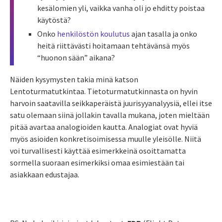
kesälomien yli, vaikka vanha oli jo ehditty poistaa
käytöstä?
Onko
henkilöstön koulutus
ajan tasalla ja onko
heitä riittävästi hoitamaan tehtävänsä myös
“huonon sään” aikana?
Näiden kysymysten takia minä katson
Lentoturmatutkintaa. Tietoturmatutkinnasta on hyvin
harvoin saatavilla seikkaperäistä juurisyyanalyysiä, ellei itse
satu olemaan siinä jollakin tavalla mukana, joten mieltään
pitää avartaa analogioiden kautta. Analogiat ovat hyviä
myös asioiden konkretisoimisessa muulle yleisölle. Niitä
voi turvallisesti käyttää esimerkkeinä osoittamatta
sormella suoraan esimerkiksi omaa esimiestään tai
asiakkaan edustajaa.