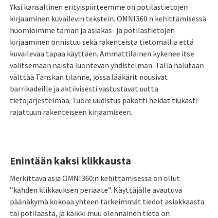
Yksi kansallinen erityispiirteemme on potilastietojen
kirjaaminen kuvailevin tekstein. OMNI360:n kehittämisessä
huomioimme tämän ja asiakas- ja potilastietojen
kirjaaminen onnistuu sekä rakenteista tietomallia että
kuvailevaa tapaa käyttäen. Ammattilainen kykenee itse
valitsemaan näistä luontevan yhdistelmän. Tällä halutaan
välttää Tanskan tilanne, jossa lääkärit nousivat
barrikadeille ja aktiivisesti vastustavat uutta
tietojärjestelmää. Tuore uudistus pakotti heidät tiukasti
rajattuun rakenteiseen kirjaamiseen.
Enintään kaksi klikkausta
Merkittävä asia OMNI360:n kehittämisessä on ollut
”kahden klikkauksen periaate”. Käyttäjälle avautuva
päänäkymä kokoaa yhteen tärkeimmät tiedot asiakkaasta
tai potilaasta, ja kaikki muu olennainen tieto on