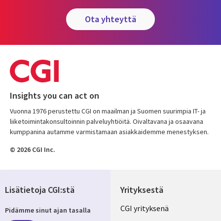
ota yhteyttä
Insights you can act on
Vuonna 1976 perustettu CGI on maailman ja Suomen suurimpia IT- ja
liiketoimintakonsultoinnin palveluyhtiöitä. Oivaltavana ja osaavana
kumppanina autamme varmistamaan asiakkaidemme menestyksen.
© 2026 CGI Inc.
Lisätietoja CGI:stä
Yrityksestä
Useful
CGI yrityksenä
Pidämme sinut ajan tasalla