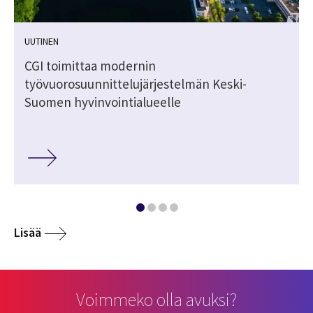
UUTINEN
CGI toimittaa modernin
työvuorosuunnittelujärjestelmän Keski-
Suomen hyvinvointialueelle
Lisää
Voimmeko olla avuksi?