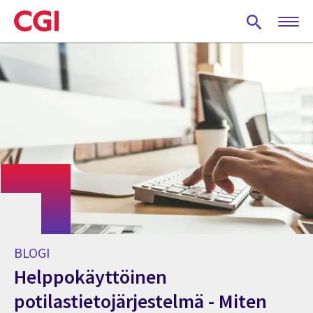
Skip
to
main
content
BLOGI
Helppokäyttöinen
potilastietojärjestelmä - Miten