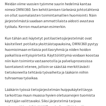
Meidän viime vuosien työmme suurin hedelmä kantaa
nimeä OMNI360. Sen kehittämisen tärkeänä johtotähtenä
on ollut suomalaisten toimintamallien huomiointi. Näin
järjestelmästä saadaan ammattilaista aidosti avustava
työkalu. Kerron muutaman esimerkin.
Kun tähän asti käytetyt potilastietojärjestelmät ovat
käsitelleet potilaita yksittäistapauksina, OMNI360 pystyy
huomioimaan erilaisia potilasryhmiä ja niiden hoidon
paikallisia erityispiirteitä. Käyttöliittymä voidaan koostaa
niin kuin toiminta vastaanotolla ja palveluprosessissa
luontaisesti etenee, jolloin se säästää merkittävästi
tietokoneella tehtäviä työvaiheita ja lääkärin niihin
tuhraamaa työaikaa.
Lääkärin työssä tietojärjestelmän huippukäytettävyys
tarkoittaa muun muassa hyvien oletusarvojen tuomista
käyttäjän valittavaksi. Siksi järjestelmä tarjoaa