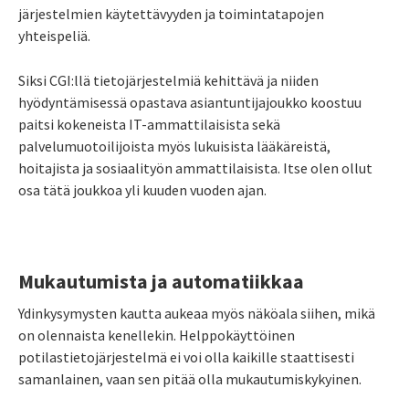
järjestelmien käytettävyyden ja toimintatapojen
yhteispeliä.
Siksi CGI:llä tietojärjestelmiä kehittävä ja niiden
hyödyntämisessä opastava asiantuntijajoukko koostuu
paitsi kokeneista IT-ammattilaisista sekä
palvelumuotoilijoista myös lukuisista lääkäreistä,
hoitajista ja sosiaalityön ammattilaisista. Itse olen ollut
osa tätä joukkoa yli kuuden vuoden ajan.
Mukautumista ja automatiikkaa
Ydinkysymysten kautta aukeaa myös näköala siihen, mikä
on olennaista kenellekin. Helppokäyttöinen
potilastietojärjestelmä ei voi olla kaikille staattisesti
samanlainen, vaan sen pitää olla mukautumiskykyinen.