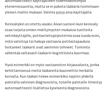
automaattisesti käyttäjälleen todennäköisimpiä
etenemissuuntia, mutta se ei pakota lääkäriä toimimaan
yleisen mallin mukaan. Valinta pysyy aina käyttäjällä.
Keinoälykin on otettu avuksi. Aivan samoin kuin keinoäly
osaa tarjota omien mieltymysten mukaisia tuotteita
netinkäyttäjille, potilastietojärjestelmä osaa tuoda esiin,
mitä valintoja tai hakuja vastaavia potilastapauksia
hoitaneet lääkärit ovat aiemmin tehneet. Toiminto
vähentää valtavasti lääkärin kognitiivista kuormaa.
Hyvä esimerkki on myös vastaanoton kirjausalusta, jonka
kehittämisessä meitä lääkäreitä kuunneltiin herkällä
korvalla. Kun lääkäri tekee esimerkiksi näytön yhdellä
palstalla valinnan diagnoosista, toiselle palstalle ilmestyy
automaattisesti lisätietoa kyseisestä diagnoosista.