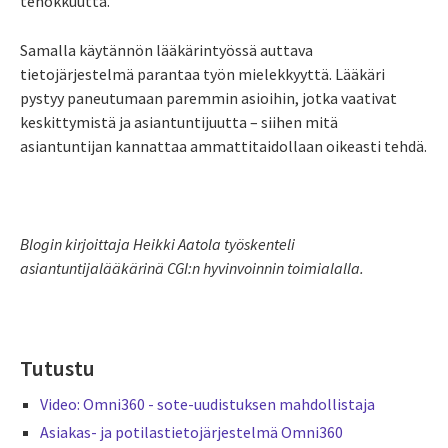
tehokkuutta.
Samalla käytännön lääkärintyössä auttava
tietojärjestelmä parantaa työn mielekkyyttä. Lääkäri
pystyy paneutumaan paremmin asioihin, jotka vaativat
keskittymistä ja asiantuntijuutta – siihen mitä
asiantuntijan kannattaa ammattitaidollaan oikeasti tehdä.
Blogin kirjoittaja Heikki Aatola työskenteli
asiantuntijalääkärinä CGI:n hyvinvoinnin toimialalla.
Tutustu
Video: Omni360 - sote-uudistuksen mahdollistaja
Asiakas- ja potilastietojärjestelmä Omni360