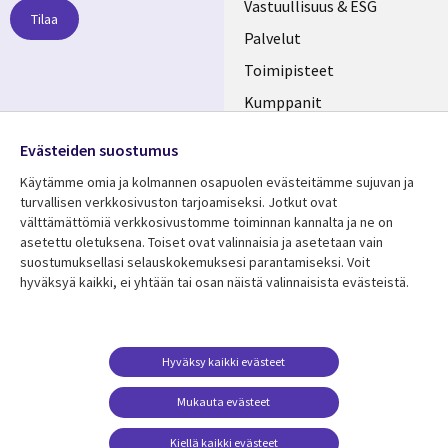
links
Vastuullisuus & ESG
Tilaa
FINLAND
Palvelut
Toimipisteet
Kumppanit
Seuraa meitä
Uutishuone
Evästeiden suostumus
Social
Ura CGI:llä
Käytämme omia ja kolmannen osapuolen evästeitämme sujuvan ja
Media
turvallisen verkkosivuston tarjoamiseksi. Jotkut ovat
FINLAND
välttämättömiä verkkosivustomme toiminnan kannalta ja ne on
asetettu oletuksena. Toiset ovat valinnaisia ​​ja asetetaan vain
Resurssikeskus
Lisätietoa
suostumuksellasi selauskokemuksesi parantamiseksi. Voit
hyväksyä kaikki, ei yhtään tai osan näistä valinnaisista evästeistä.
Library
Legal
Asiakastarinat
Tietosuoja
Links
FINLAND
Artikkelit
Tietosuojaseloste
FINLAND
Blogit
Käyttöehdot
Hyväksy kaikki evästeet
Tapahtumat
Yhteystiedot
Mukauta evästeet
Podcastit
Evästeasetuksesi
Kiellä kaikki evästeet