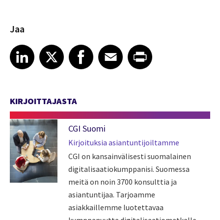
Jaa
Share article on LinkedIn
Share article on X
Share article on Facebook
Share article on Email
Share article on Print
LinkedIn
X
Facebook
Email
Print
KIRJOITTAJASTA
CGI Suomi
Kirjoituksia asiantuntijoiltamme
CGI on kansainvälisesti suomalainen
digitalisaatiokumppanisi. Suomessa
meitä on noin 3700 konsulttia ja
asiantuntijaa. Tarjoamme
asiakkaillemme luotettavaa