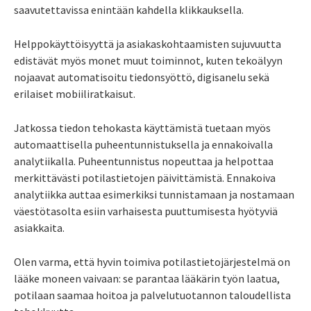
saavutettavissa enintään kahdella klikkauksella.
Helppokäyttöisyyttä ja asiakaskohtaamisten sujuvuutta
edistävät myös monet muut toiminnot, kuten tekoälyyn
nojaavat automatisoitu tiedonsyöttö, digisanelu sekä
erilaiset mobiiliratkaisut.
Jatkossa tiedon tehokasta käyttämistä tuetaan myös
automaattisella puheentunnistuksella ja ennakoivalla
analytiikalla. Puheentunnistus nopeuttaa ja helpottaa
merkittävästi potilastietojen päivittämistä. Ennakoiva
analytiikka auttaa esimerkiksi tunnistamaan ja nostamaan
väestötasolta esiin varhaisesta puuttumisesta hyötyviä
asiakkaita.
Olen varma, että hyvin toimiva potilastietojärjestelmä on
lääke moneen vaivaan: se parantaa lääkärin työn laatua,
potilaan saamaa hoitoa ja palvelutuotannon taloudellista