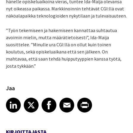
hänelle opiskeluaikoina vieras, tuntee Ida-Maija olevansa
nyt oikeassa paikassa. Markkinoinnin tehtävät CGI:llä ovat
näköalapaikka teknologioiden nykytilaan ja tulevaisuuteen.
”Työn tekemiseen ja hakemiseen kannattaa suhtautua
avoimin mielin, mutta määrätietoisesti”, Ida-Maija
suosittelee. ”Minulle ura CGI:llä on ollut kuin toinen
koulutus, sekä opiskeluaikana että sen jälkeen. On
mahtavaa, että saan tehdä huipputyyppien kanssa työtä,
josta tykkään.”
Jaa
Share article on LinkedIn
Share article on X
Share article on Facebook
Share article on Email
Share article on Print
LinkedIn
X
Facebook
Email
Print
KIRJOITTAJASTA