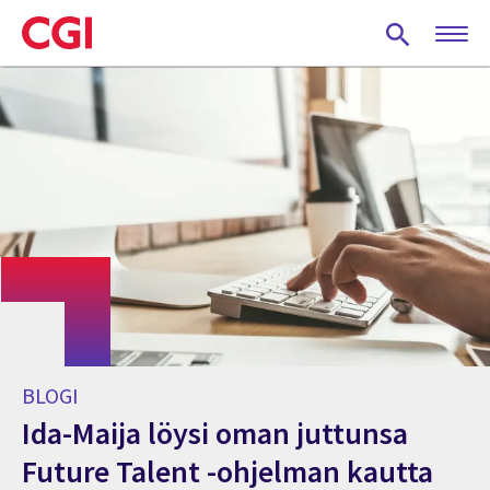
Skip
to
main
content
BLOGI
Ida-Maija löysi oman juttunsa
Future Talent -ohjelman kautta