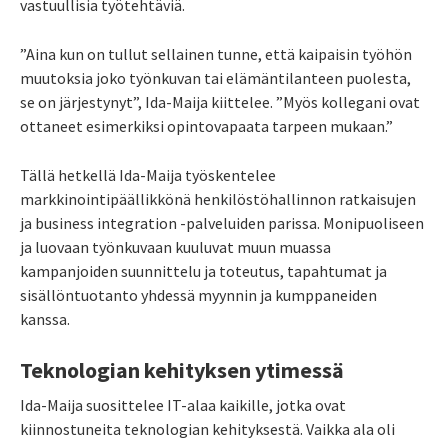
vastuullisia työtehtäviä.
”Aina kun on tullut sellainen tunne, että kaipaisin työhön
muutoksia joko työnkuvan tai elämäntilanteen puolesta,
se on järjestynyt”, Ida-Maija kiittelee. ”Myös kollegani ovat
ottaneet esimerkiksi opintovapaata tarpeen mukaan.”
Tällä hetkellä Ida-Maija työskentelee
markkinointipäällikkönä henkilöstöhallinnon ratkaisujen
ja business integration -palveluiden parissa. Monipuoliseen
ja luovaan työnkuvaan kuuluvat muun muassa
kampanjoiden suunnittelu ja toteutus, tapahtumat ja
sisällöntuotanto yhdessä myynnin ja kumppaneiden
kanssa.
Teknologian kehityksen ytimessä
Ida-Maija suosittelee IT-alaa kaikille, jotka ovat
kiinnostuneita teknologian kehityksestä. Vaikka ala oli