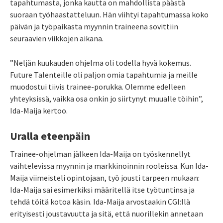
tapahtumasta, jonka kautta on mahdollista päästä
suoraan työhaastatteluun. Hän viihtyi tapahtumassa koko
päivän ja työpaikasta myynnin traineena sovittiin
seuraavien viikkojen aikana.
”Neljän kuukauden ohjelma oli todella hyvä kokemus.
Future Talenteille oli paljon omia tapahtumia ja meille
muodostui tiivis trainee-porukka. Olemme edelleen
yhteyksissä, vaikka osa onkin jo siirtynyt muualle töihin”,
Ida-Maija kertoo.
Uralla eteenpäin
Trainee-ohjelman jälkeen Ida-Maija on työskennellyt
vaihtelevissa myynnin ja markkinoinnin rooleissa. Kun Ida-
Maija viimeisteli opintojaan, työ jousti tarpeen mukaan:
Ida-Maija sai esimerkiksi määritellä itse työtuntinsa ja
tehdä töitä kotoa käsin. Ida-Maija arvostaakin CGI:llä
erityisesti joustavuutta ja sitä, että nuorillekin annetaan