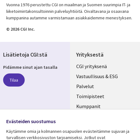
Vuonna 1976 perustettu CGI on maailman ja Suomen suurimpia IT- ja
liiketoimintakonsultoinnin palveluyhtiöitä. Oivaltavana ja osaavana
kumppanina autamme varmistamaan asiakkaidemme menestyksen.
© 2026 CGI Inc.
Lisätietoja CGI:stä
Yrityksestä
Useful
CGI yrityksenä
Pidämme sinut ajan tasalla
links
Vastuullisuus & ESG
Tilaa
FINLAND
Palvelut
Toimipisteet
Kumppanit
Seuraa meitä
Uutishuone
Evästeiden suostumus
Social
Ura CGI:llä
Käytämme omia ja kolmannen osapuolen evästeitämme sujuvan ja
Media
turvallisen verkkosivuston tarjoamiseksi. Jotkut ovat
FINLAND