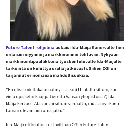
Future Talent -ohjelma
aukaisi Ida-Maija Kanervalle tien
erilaisiin myynnin ja markkinoinnin tehtäviin. Nykyään
markkinointipäällikkönä työskentelevälle Ida-Maijalle
tärkeintä on kehittyä uralla jatkuvasti. Siihen CGI on
tarjonnut erinomaisia mahdollisuuksia.
”En olisi todellakaan nähnyt itseäni IT-alalla silloin, kun
vielä opiskelin kauppatieteitä Vaasan yliopistossa”, Ida-
Maija kertoo. ”Ala tuntui silloin vieraalta, mutta nyt koen
tämän olevan niin oma juttu.”
Ida-Maija oli kuullut tuttaviltaan CGI:n Future Talent -