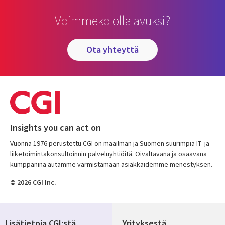
Voimmeko olla avuksi?
ota yhteyttä
Insights you can act on
Vuonna 1976 perustettu CGI on maailman ja Suomen suurimpia IT- ja
liiketoimintakonsultoinnin palveluyhtiöitä. Oivaltavana ja osaavana
kumppanina autamme varmistamaan asiakkaidemme menestyksen.
© 2026 CGI Inc.
Lisätietoja CGI:stä
Yrityksestä