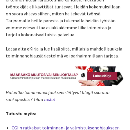
työntekijät eli käyttäjät tuntevat. Heidän kokemuksillaan
on suora yhteys siihen, miten he tekevät työnsä.
Tarjoamalla heille parasta ja tukemalla heidän työtään
voimme edesauttaa asiakkaidemme liiketoimintaa ja
tarjota kokonaisvaltaista palvelua.
Lataa alta eKirja ja lue lisää siitä, millaisia mahdollisuuksia
toiminnanohjausjärjestelmä voi parhaimmillaan tarjota.
Haluatko toiminnanohjaukseen liittyvät blogit suoraan
sähköpostiisi? Tilaa
tästä!
Tutustu myös:
CGI:n ratkaisut toiminnan- ja valmistuksenohjaukseen