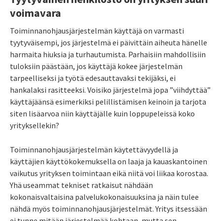
voimavara
Toiminnanohjausjärjestelmän käyttäjä on varmasti
tyytyväisempi, jos järjestelmä ei päivittäin aiheuta hänelle
harmaita hiuksia ja turhautumista. Parhaisiin mahdollisiin
tuloksiin päästään, jos käyttäjä kokee järjestelmän
tarpeelliseksi ja työtä edesauttavaksi tekijäksi, ei
hankalaksi rasitteeksi. Voisiko järjestelmä jopa ”viihdyttää”
käyttäjäänsä esimerkiksi pelillistämisen keinoin ja tarjota
siten lisäarvoa niin käyttäjälle kuin loppupeleissä koko
yrityksellekin?
Toiminnanohjausjärjestelmän käytettävyydellä ja
käyttäjien käyttökokemuksella on laaja ja kauaskantoinen
vaikutus yrityksen toimintaan eikä niitä voi liikaa korostaa.
Yhä useammat tekniset ratkaisut nähdään
kokonaisvaltaisina palvelukokonaisuuksina ja näin tulee
nähdä myös toiminnanohjausjärjestelmät. Yritys itsessään
ei tunne mitään järjestelmää kohtaan, mutta sen