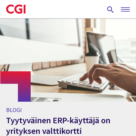
Skip
to
main
content
BLOGI
Tyytyväinen ERP-käyttäjä on
yrityksen valttikortti