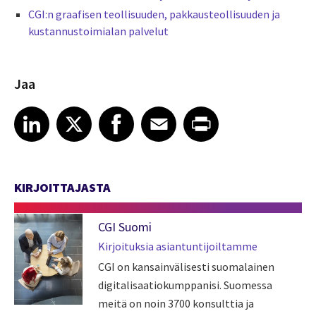
CGI:n graafisen teollisuuden, pakkausteollisuuden ja
kustannustoimialan palvelut
Jaa
Share article on LinkedIn
Share article on X
Share article on Facebook
Share article on Email
Share article on Print
LinkedIn
X
Facebook
Email
Print
KIRJOITTAJASTA
CGI Suomi
Kirjoituksia asiantuntijoiltamme
CGI on kansainvälisesti suomalainen
digitalisaatiokumppanisi. Suomessa
meitä on noin 3700 konsulttia ja