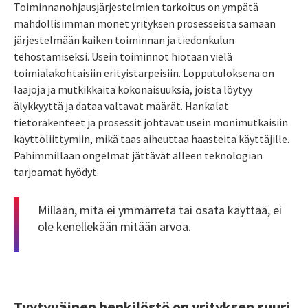
Toiminnanohjausjärjestelmien tarkoitus on ympätä
mahdollisimman monet yrityksen prosesseista samaan
järjestelmään kaiken toiminnan ja tiedonkulun
tehostamiseksi. Usein toiminnot hiotaan vielä
toimialakohtaisiin erityistarpeisiin. Lopputuloksena on
laajoja ja mutkikkaita kokonaisuuksia, joista löytyy
älykkyyttä ja dataa valtavat määrät. Hankalat
tietorakenteet ja prosessit johtavat usein monimutkaisiin
käyttöliittymiin, mikä taas aiheuttaa haasteita käyttäjille.
Pahimmillaan ongelmat jättävät alleen teknologian
tarjoamat hyödyt.
Millään, mitä ei ymmärretä tai osata käyttää, ei
ole kenellekään mitään arvoa.
Tyytyväinen henkilöstö on yrityksen suuri