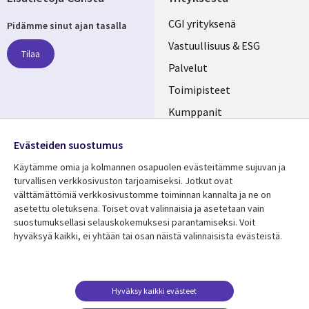
Useful
CGI yrityksenä
Pidämme sinut ajan tasalla
links
Vastuullisuus & ESG
Tilaa
FINLAND
Palvelut
Toimipisteet
Kumppanit
Seuraa meitä
Uutishuone
Evästeiden suostumus
Social
Ura CGI:llä
Käytämme omia ja kolmannen osapuolen evästeitämme sujuvan ja
Media
turvallisen verkkosivuston tarjoamiseksi. Jotkut ovat
FINLAND
välttämättömiä verkkosivustomme toiminnan kannalta ja ne on
asetettu oletuksena. Toiset ovat valinnaisia ​​ja asetetaan vain
Resurssikeskus
Lisätietoa
suostumuksellasi selauskokemuksesi parantamiseksi. Voit
hyväksyä kaikki, ei yhtään tai osan näistä valinnaisista evästeistä.
Library
Legal
Asiakastarinat
Tietosuoja
Links
FINLAND
Artikkelit
Tietosuojaseloste
FINLAND
Blogit
Käyttöehdot
Hyväksy kaikki evästeet
Tapahtumat
Yhteystiedot