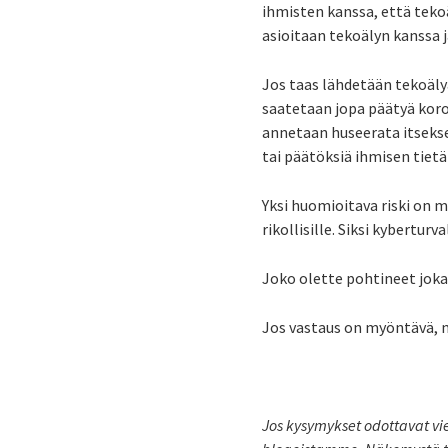
ihmisten kanssa, että tekoä
asioitaan tekoälyn kanssa 
Jos taas lähdetään tekoäly
saatetaan jopa päätyä koro
annetaan huseerata itsekse
tai päätöksiä ihmisen tie
Yksi huomioitava riski on m
rikollisille. Siksi kybertu
Joko olette pohtineet joka
Jos vastaus on myöntävä, ni
Jos kysymykset odottavat vi