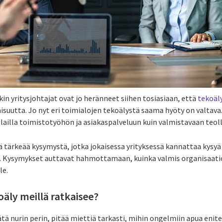
n yritysjohtajat ovat jo heränneet siihen tosiasiaan, että
tekoäl
aisuutta. Jo nyt eri toimialojen tekoälystä saama hyöty on valtava
 lailla toimistotyöhön ja asiakaspalveluun kuin valmistavaan teol
ä tärkeää kysymystä, jotka jokaisessa yrityksessä kannattaa kysy
n. Kysymykset auttavat hahmottamaan, kuinka valmis organisaati
le.
äly meillä ratkaisee?
tä nurin perin, pitää miettiä tarkasti, mihin ongelmiin apua enit