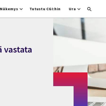
Näkemys
Tutustu CGI:hin
Ura
ä vastata