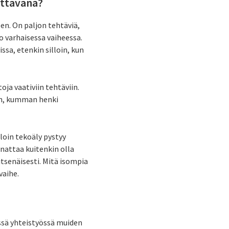
ettavana?
en. On paljon tehtäviä,
o varhaisessa vaiheessa.
sa, etenkin silloin, kun
oja vaativiin tehtäviin.
aan, kumman henki
lloin tekoäly pystyy
nnattaa kuitenkin olla
itsenäisesti. Mitä isompia
vaihe.
iissä yhteistyössä muiden