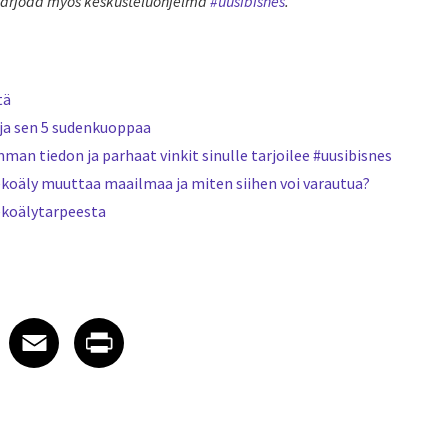
arjoaa myös keskusteluohjelma
#uusibisnes
.
tä
ja sen 5 sudenkuoppaa
an tiedon ja parhaat vinkit sinulle tarjoilee #uusibisnes
ekoäly muuttaa maailmaa ja miten siihen voi varautua?
ekoälytarpeesta
 on LinkedIn
icle on X
e article on Facebook
Share article on Email
Share article on Print
Facebook
Email
Print