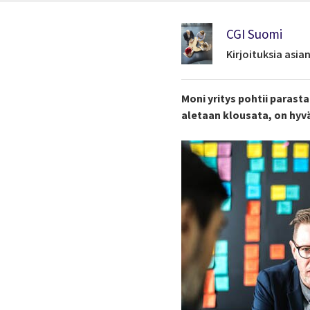
CGI Suomi
Kirjoituksia asi
Moni yritys pohtii paras
aletaan klousata, on hyvä 