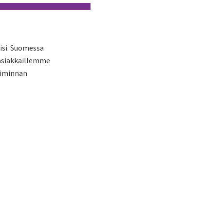
isi. Suomessa
 asiakkaillemme
oiminnan