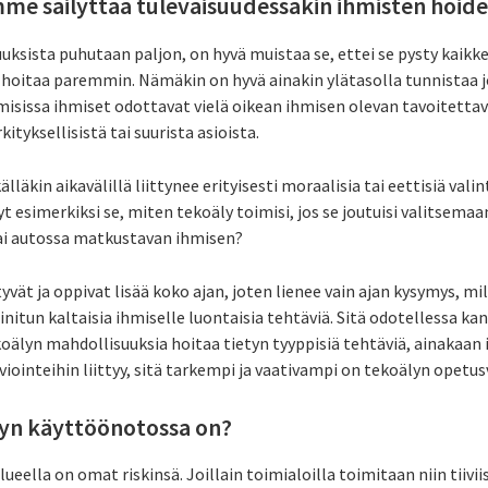
mme säilyttää tulevaisuudessakin ihmisten hoid
ksista puhutaan paljon, on hyvä muistaa se, ettei se pysty kaikke
ä hoitaa paremmin. Nämäkin on hyvä ainakin ylätasolla tunnistaa j
sissa ihmiset odottavat vielä oikean ihmisen olevan tavoitettavis
kityksellisistä tai suurista asioista.
äkin aikavälillä liittynee erityisesti moraalisia tai eettisiä valint
t esimerkiksi se, miten tekoäly toimisi, jos se joutuisi valitsem
vai autossa matkustavan ihmisen?
yvät ja oppivat lisää koko ajan, joten lienee vain ajan kysymys, mi
itun kaltaisia ihmiselle luontaisia tehtäviä. Sitä odotellessa ka
koälyn mahdollisuuksia hoitaa tietyn tyyppisiä tehtäviä, ainakaan 
rviointeihin liittyy, sitä tarkempi ja vaativampi on tekoälyn opetus
lyn käyttöönotossa on?
lueella on omat riskinsä. Joillain toimialoilla toimitaan niin tiiv