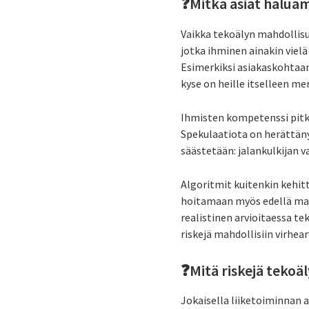
❓Mitkä asiat halua
Vaikka tekoälyn mahdollisuu
jotka ihminen ainakin viel
Esimerkiksi asiakaskohtaami
kyse on heille itselleen mer
Ihmisten kompetenssi pitkäll
Spekulaatiota on herättäny
säästetään: jalankulkijan 
Algoritmit kuitenkin kehitt
hoitamaan myös edellä main
realistinen arvioitaessa te
riskejä mahdollisiin virhea
❓Mitä riskejä tekoä
Jokaisella liiketoiminnan a