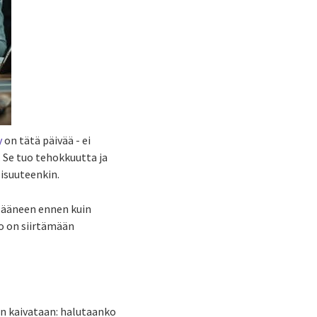
y
on tätä päivää - ei
. Se tuo tehokkuutta ja
lisuuteenkin.
ä ääneen ennen kuin
o on siirtämään
en kaivataan: halutaanko