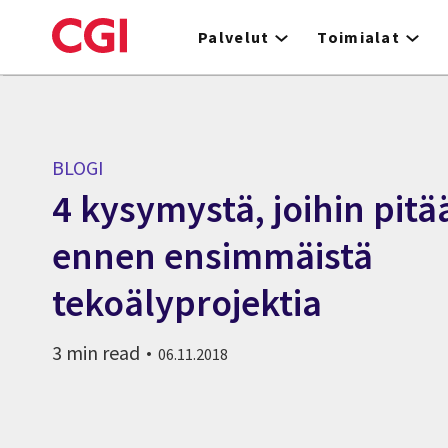
Skip
to
Palvelut
Toimialat
main
content
BLOGI
4 kysymystä, joihin pitä
ennen ensimmäistä
tekoälyprojektia
3 min read
06.11.2018