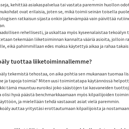
seja, kehittää asiakaspalvelua tai vastata paremmin huollon odo
ukohdat ovat erilaisia, joten se, mikä toimii seinän toisella puole
nologisen ratkaisun sijasta onkin järkevämpää vain päivittää ruti
an.
aadollisen rehellisesti, ja uskaltaa myös kyseenalaistaa tekoälyn
etaan tekemään liiketoiminnan kannalta vääriä asioita, jolloin ra
lle, eikä pahimmillaan edes maksa käytettyä aikaa ja rahaa takais
oäly tuottaa liiketoiminnallemme?
oäly tekemistä tehostaa, on aika pohtia sen mukanaan tuomaa lis
 ja tapoja toimia? Miten uusi toimintatapa käytännössä helpott
kki tämä muuntuu euroiksi joko säästöjen tai kasvaneiden tuotto
a olisi hyvä päästä benchmarkkaamaan myös kilpailijoiden toimin
yttöön, ja mielellään tehdä vastaavat asiat vielä paremmin.
koäly auttaa yritystäsi erottautumaan kilpailijoista ja nostamaa