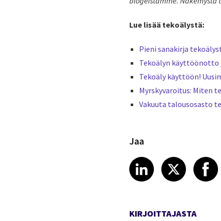
blogeistamme. Näkemystä t
Lue lisää tekoälystä:
Pieni sanakirja tekoälys
Tekoälyn käyttöönotto 
Tekoäly käyttöön! Uusimm
Myrskyvaroitus: Miten t
Vakuuta talousosasto t
Jaa
Share article
Share art
Shar
LinkedIn
X
KIRJOITTAJASTA