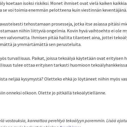
ly koetaan isoksi riskiksi. Monet ihmiset ovat vielä kaiken kaikk
ja se voi toimia enemmän pelotteena kuin viestinnän keventäjänä
avusteisesti tehostamaan prosesseja, jotka itse asiassa pitäisi m
stamaan niihin liittyviä ongelmia. Kovin hyvä vaihtoehto ei ole m
en valvomatta. Ihmisen pitää hallita tilanteet aina, jottei tekoä
tämättä ja ymmärtämättä sen perusteluita.
yös turvallisuus. Paikat, joissa tekoälyä käytetään ovat erityisen 
rvallisuus tulee ottaa erityisen tarkasti huomioon tekoälyhankkeissa
ista neljää kysymystä? Oletteko ehkä jo löytäneet niihin myös va
in onneksi olkoon. Olette jo pitkällä tekoälytiellänne.
elä vastauksia, kannattaa perehtyä tekoälyyn paremmin. Lisää ajatuks