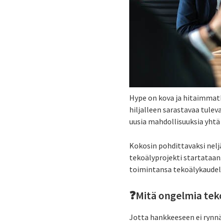
Hype on kova ja hitaimmatki
hiljalleen sarastavaa tulev
uusia mahdollisuuksia yhtä
Kokosin pohdittavaksi nelj
tekoälyprojekti startataa
toimintansa tekoälykaudel
❓Mitä ongelmia teko
Jotta hankkeeseen ei rynnä