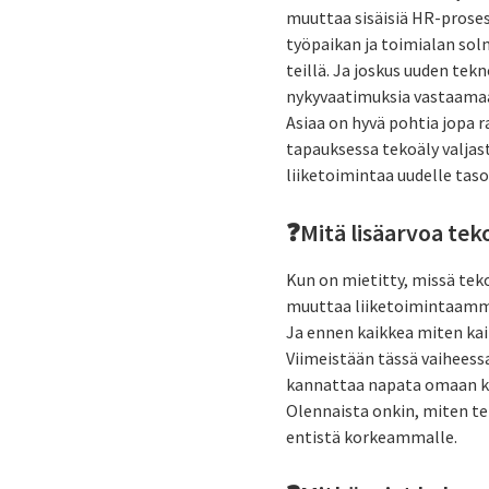
muuttaa sisäisiä HR-proses
työpaikan ja toimialan solm
teillä. Ja joskus uuden tek
nykyvaatimuksia vastaama
Asiaa on hyvä pohtia jopa r
tapauksessa tekoäly valjast
liiketoimintaa uudelle taso
❓Mitä lisäarvoa tek
Kun on mietitty, missä tek
muuttaa liiketoimintaamme
Ja ennen kaikkea miten kai
Viimeistään tässä vaiheess
kannattaa napata omaan kä
Olennaista onkin, miten te
entistä korkeammalle.