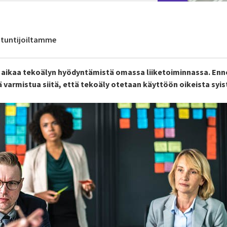
antuntijoiltamme
ta aikaa tekoälyn hyödyntämistä omassa liiketoiminnassa. Enn
varmistua siitä, että tekoäly otetaan käyttöön oikeista syistä 