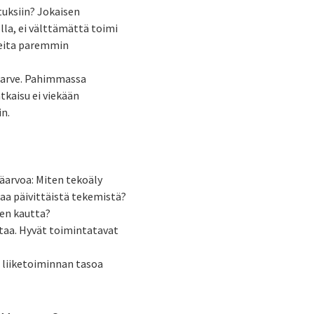
tuksiin? Jokaisen
lla, ei välttämättä toimi
ineita paremmin
 tarve. Pahimmassa
tkaisu ei viekään
in.
äarvoa: Miten tekoäly
aa päivittäistä tekemistä?
jen kautta?
taa. Hyvät toimintatavat
n liiketoiminnan tasoa