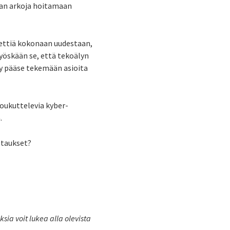
iaan arkoja hoitamaan
.
iettiä kokonaan uudestaan,
yöskään se, että tekoälyn
ly pääse tekemään asioita
houkuttelevia kyber-
.
staukset?
ia voit lukea alla olevista