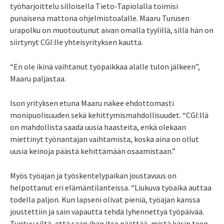
työharjoittelu silloisella Tieto-Tapiolalla toimisi
punaisena mattona ohjelmistoalalle. Maaru Turusen
urapolku on muotoutunut aivan omalla tyylillä, sillä hän on
siirtynyt CGI:lle yhteisyrityksen kautta.
“En ole ikinä vaihtanut työpaikkaa alalle tulon jälkeen”,
Maaru paljastaa.
Ison yrityksen etuna Maaru näkee ehdottomasti
monipuolisuuden sekä kehittymismahdollisuudet. “CGI:llä
on mahdollista saada uusia haasteita, enkä olekaan
miettinyt työnantajan vaihtamista, koska aina on ollut
uusia keinoja päästä kehittämään osaamistaan.”
Myös työajan ja työskentelypaikan joustavuus on
helpottanut eri elämäntilanteissa. “Liukuva työaika auttaa
todella paljon. Kun lapseni olivat pieniä, työajan kanssa
joustettiin ja sain vapautta tehdä lyhennettyä työpäivää.
Tuntuu siltä, että saan ihan itse päättää, mistä käsin teen