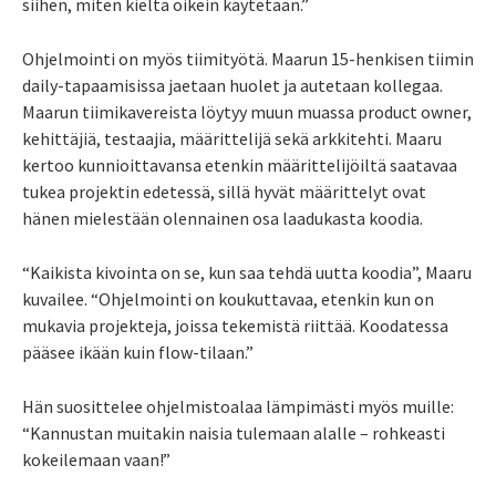
siihen, miten kieltä oikein käytetään.”
Ohjelmointi on myös tiimityötä. Maarun 15-henkisen tiimin
daily-tapaamisissa jaetaan huolet ja autetaan kollegaa.
Maarun tiimikavereista löytyy muun muassa product owner,
kehittäjiä, testaajia, määrittelijä sekä arkkitehti. Maaru
kertoo kunnioittavansa etenkin määrittelijöiltä saatavaa
tukea projektin edetessä, sillä hyvät määrittelyt ovat
hänen mielestään olennainen osa laadukasta koodia.
“Kaikista kivointa on se, kun saa tehdä uutta koodia”, Maaru
kuvailee. “Ohjelmointi on koukuttavaa, etenkin kun on
mukavia projekteja, joissa tekemistä riittää. Koodatessa
pääsee ikään kuin flow-tilaan.”
Hän suosittelee ohjelmistoalaa lämpimästi myös muille:
“Kannustan muitakin naisia tulemaan alalle – rohkeasti
kokeilemaan vaan!”