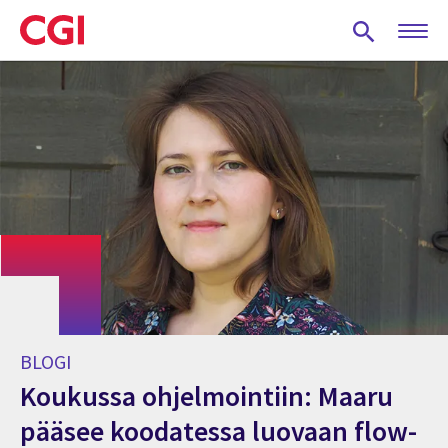
Skip
to
main
content
BLOGI
Koukussa ohjelmointiin: Maaru
pääsee koodatessa luovaan flow-