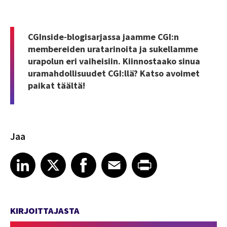
CGInside-blogisarjassa jaamme CGI:n
membereiden uratarinoita ja sukellamme
urapolun eri vaiheisiin. Kiinnostaako sinua
uramahdollisuudet CGI:llä? Katso avoimet
paikat
täältä
!
Jaa
Share article on LinkedIn
Share article on X
Share article on Facebook
Share article on Email
Share article on Print
LinkedIn
X
Facebook
Email
Print
KIRJOITTAJASTA