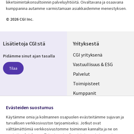
liiketoimintakonsultoinnin palveluyhtiöitä. Oivaltavana ja osaavana
kumppanina autamme varmistamaan asiakkaidemme menestyksen.
© 2026 CGI Inc.
Lisätietoja CGI:stä
Yrityksestä
Useful
CGI yrityksenä
Pidämme sinut ajan tasalla
links
Vastuullisuus & ESG
Tilaa
FINLAND
Palvelut
Toimipisteet
Kumppanit
Seuraa meitä
Uutishuone
Evästeiden suostumus
Social
Ura CGI:llä
Käytämme omia ja kolmannen osapuolen evästeitämme sujuvan ja
Media
turvallisen verkkosivuston tarjoamiseksi. Jotkut ovat
FINLAND
välttämättömiä verkkosivustomme toiminnan kannalta ja ne on