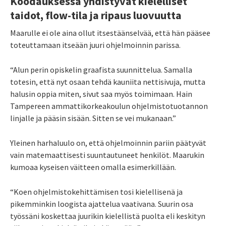
Koodauksessa yhdistyvät kielelliset
taidot, flow-tila ja ripaus luovuutta
Maarulle ei ole aina ollut itsestäänselvää, että hän pääsee
toteuttamaan itseään juuri ohjelmoinnin parissa.
“Alun perin opiskelin graafista suunnittelua. Samalla
totesin, että nyt osaan tehdä kauniita nettisivuja, mutta
halusin oppia miten
,
sivut saa myös toimimaan. Hain
Tampereen ammattikorkeakoulun ohjelmistotuotannon
linjalle ja pääsin sisään. Sitten se vei mukanaan.”
Yleinen harhaluulo on, että ohjelmoinnin pariin päätyvät
vain matemaattisesti suuntautuneet henkilöt. Maarukin
kumoaa kyseisen väitteen omalla esimerkillään.
“Koen ohjelmistokehittämisen tosi kielellisenä ja
pikemminkin loogista ajattelua vaativana. Suurin osa
työssäni koskettaa juurikin kielellistä puolta eli keskityn