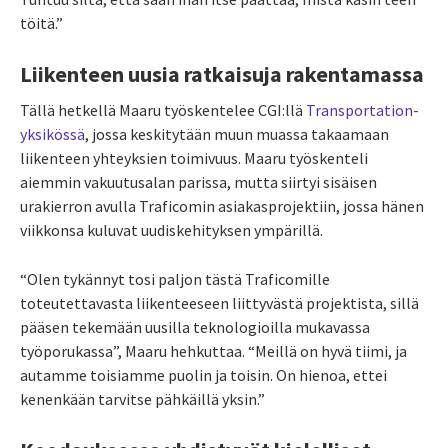
töitä.”
Liikenteen uusia ratkaisuja rakentamassa
Tällä hetkellä Maaru työskentelee CGI:llä
Transportation-
yksikössä
, jossa keskitytään muun muassa takaamaan
liikenteen yhteyksien toimivuus. Maaru työskenteli
aiemmin vakuutusalan parissa, mutta siirtyi sisäisen
urakierron avulla
Traficomin
asiakasprojektiin
, jossa hänen
viikkonsa kuluvat uudiskehityksen ympärillä.
“Olen tykännyt tosi paljon tästä
Traficomille
toteutettavasta
liikenteeseen liittyvästä
projektista, sillä
pääsen tekemään uusilla teknologioilla mukavassa
työporukassa”, Maaru hehkuttaa. “Meillä on hyvä tiimi, ja
autamme toisiamme puolin ja toisin. On hienoa, ettei
kenenkään tarvitse pähkäillä yksin.”