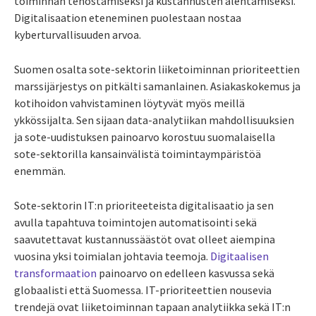
toiminnan tehostamiseksi ja kustannusten alentamiseksi.
Digitalisaation eteneminen puolestaan nostaa
kyberturvallisuuden arvoa.
Suomen osalta sote-sektorin liiketoiminnan prioriteettien
marssijärjestys on pitkälti samanlainen. Asiakaskokemus ja
kotihoidon vahvistaminen löytyvät myös meillä
ykkössijalta. Sen sijaan data-analytiikan mahdollisuuksien
ja sote-uudistuksen painoarvo korostuu suomalaisella
sote-sektorilla kansainvälistä toimintaympäristöä
enemmän.
Sote-sektorin IT:n prioriteeteista digitalisaatio ja sen
avulla tapahtuva toimintojen automatisointi sekä
saavutettavat kustannussäästöt ovat olleet aiempina
vuosina yksi toimialan johtavia teemoja.
Digitaalisen
transformaation
painoarvo on edelleen kasvussa sekä
globaalisti että Suomessa. IT-prioriteettien nousevia
trendejä ovat liiketoiminnan tapaan analytiikka sekä IT:n