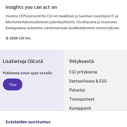
Insights you can act on
Vuonna 1976 perustettu CGI on maailman ja Suomen suurimpia IT- ja
liiketoimintakonsultoinnin palveluyhtiöitä. Oivaltavana ja osaavana
kumppanina autamme varmistamaan asiakkaidemme menestyksen.
© 2026 CGI Inc.
Lisätietoja CGI:stä
Yrityksestä
Useful
CGI yrityksenä
Pidämme sinut ajan tasalla
links
Vastuullisuus & ESG
Tilaa
FINLAND
Palvelut
Toimipisteet
Kumppanit
Seuraa meitä
Uutishuone
Evästeiden suostumus
Social
Ura CGI:llä