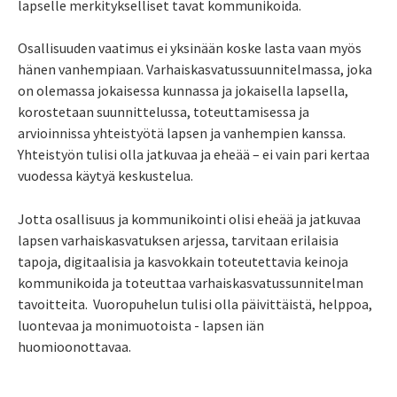
lapselle merkitykselliset tavat kommunikoida.
Osallisuuden vaatimus ei yksinään koske lasta vaan myös
hänen vanhempiaan. Varhaiskasvatussuunnitelmassa, joka
on olemassa jokaisessa kunnassa ja jokaisella lapsella,
korostetaan suunnittelussa, toteuttamisessa ja
arvioinnissa yhteistyötä lapsen ja vanhempien kanssa.
Yhteistyön tulisi olla jatkuvaa ja eheää – ei vain pari kertaa
vuodessa käytyä keskustelua.
Jotta osallisuus ja kommunikointi olisi eheää ja jatkuvaa
lapsen varhaiskasvatuksen arjessa, tarvitaan erilaisia
tapoja, digitaalisia ja kasvokkain toteutettavia keinoja
kommunikoida ja toteuttaa varhaiskasvatussunnitelman
tavoitteita. Vuoropuhelun tulisi olla päivittäistä, helppoa,
luontevaa ja monimuotoista - lapsen iän
huomioonottavaa.