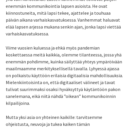
enemmän kommunikointia lapsen asioista. He ovat
kiinnostuneita, mitä lapsi tekee, ajattelee ja touhuaa
päivän aikana varhaiskasvatuksessa. Vanhemmat haluavat
elää lapsen arjessa mukana senkin ajan, jonka lapsi viettää
varhaiskasvatuksessa.
Viime vuosien kuluessa ja ehkä myös pandemian
koskettaessa meitä kaikkia, olemme tilanteessa, jossa yhä
enemmän pohdimme, kuinka säilyttää yhteys ympäröivään
maailmaamme merkityksellisellä tavalla. Lyhyessä ajassa
on polkaistu käyttöön erilaisia digitaalisia mahdollisuuksia.
Mielenkiintoisinta on, että digitaaliset välineet ja tavat
tulivat suurimmaksi osaksi hyväksyttyä käytäntöön pakon
sanelemana, eikä niitä nähdä ”oikean” kommunikoinnin
kilpailijoina.
Mutta yksi asia on yhteinen kaikille: tarvitsemme
ohjeistusta, neuvoja ja tukea kaiken tämän