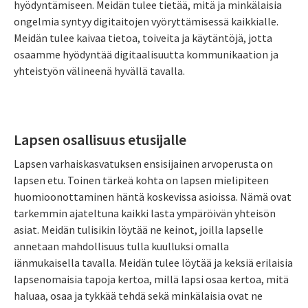
hyödyntämiseen. Meidän tulee tietää, mitä ja minkälaisia
ongelmia syntyy digitaitojen vyöryttämisessä kaikkialle.
Meidän tulee kaivaa tietoa, toiveita ja käytäntöjä, jotta
osaamme hyödyntää digitaalisuutta kommunikaation ja
yhteistyön välineenä hyvällä tavalla.
Lapsen osallisuus etusijalle
Lapsen varhaiskasvatuksen ensisijainen arvoperusta on
lapsen etu. Toinen tärkeä kohta on lapsen mielipiteen
huomioonottaminen häntä koskevissa asioissa. Nämä ovat
tarkemmin ajateltuna kaikki lasta ympäröivän yhteisön
asiat. Meidän tulisikin löytää ne keinot, joilla lapselle
annetaan mahdollisuus tulla kuulluksi omalla
iänmukaisella tavalla. Meidän tulee löytää ja keksiä erilaisia
lapsenomaisia tapoja kertoa, millä lapsi osaa kertoa, mitä
haluaa, osaa ja tykkää tehdä sekä minkälaisia ovat ne