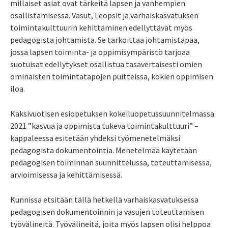
millaiset asiat ovat tärkeitä lapsen ja vanhempien
osallistamisessa. Vasut, Leopsit ja varhaiskasvatuksen
toimintakulttuurin kehittäminen edellyttävät myös
pedagogista johtamista. Se tarkoittaa johtamistapaa,
jossa lapsen toiminta- ja oppimisympäristö tarjoaa
suotuisat edellytykset osallistua tasavertaisesti omien
ominaisten toimintatapojen puitteissa, kokien oppimisen
iloa.
Kaksivuotisen esiopetuksen kokeiluopetussuunnitelmassa
2021 ”kasvua ja oppimista tukeva toimintakulttuuri” –
kappaleessa esitetään yhdeksi työmenetelmäksi
pedagogista dokumentointia. Menetelmää käytetään
pedagogisen toiminnan suunnittelussa, toteuttamisessa,
arvioimisessa ja kehittämisessä.
Kunnissa etsitään tällä hetkellä varhaiskasvatuksessa
pedagogisen dokumentoinnin ja vasujen toteuttamisen
työvälineitä. Työvälineitä, joita myös lapsen olisi helppoa