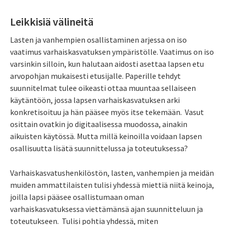
Leikkisiä välineitä
Lasten ja vanhempien osallistaminen arjessa on iso
vaatimus varhaiskasvatuksen ympäristölle. Vaatimus on iso
varsinkin silloin, kun halutaan aidosti asettaa lapsen etu
arvopohjan mukaisesti etusijalle. Paperille tehdyt
suunnitelmat tulee oikeasti ottaa muuntaa sellaiseen
käytäntöön, jossa lapsen varhaiskasvatuksen arki
konkretisoituu ja hän pääsee myös itse tekemään. Vasut
osittain ovatkin jo digitaalisessa muodossa, ainakin
aikuisten käytössä. Mutta millä keinoilla voidaan lapsen
osallisuutta lisätä suunnittelussa ja toteutuksessa?
Varhaiskasvatushenkilöstön, lasten, vanhempien ja meidän
muiden ammattilaisten tulisi yhdessä miettiä niitä keinoja,
joilla lapsi pääsee osallistumaan oman
varhaiskasvatuksessa viettämänsä ajan suunnitteluun ja
toteutukseen. Tulisi pohtia yhdessä, miten