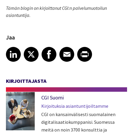
Tämän blogin on kirjoittanut CGI:n palvelumuotoilun
asiantuntija.
Jaa
Share article on LinkedIn
Share article on X
Share article on Facebook
Share article on Email
Share article on Print
LinkedIn
X
Facebook
Email
Print
KIRJOITTAJASTA
CGI Suomi
Kirjoituksia asiantuntijoiltamme
CGI on kansainvälisesti suomalainen
digitalisaatiokumppanisi. Suomessa
meitä on noin 3700 konsulttia ja