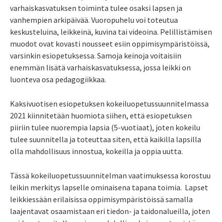
varhaiskasvatuksen toiminta tulee osaksi lapsen ja
vanhempien arkipäivää. Vuoropuhelu voi toteutua
keskusteluina, leikkeinä, kuvina tai videoina. Pelillistämisen
muodot ovat kovasti nousseet esiin oppimisympäristöissä,
varsinkin esiopetuksessa. Samoja keinoja voitaisiin
enemmän lisätä varhaiskasvatuksessa, jossa leikki on
luonteva osa pedagogiikkaa.
Kaksivuotisen esiopetuksen kokeiluopetussuunnitelmassa
2021 kiinnitetään huomiota siihen, että esiopetuksen
piiriin tulee nuorempia lapsia (5-vuotiaat), joten kokeilu
tulee suunnitella ja toteuttaa siten, että kaikilla lapsilla
olla mahdollisuus innostua, kokeilla ja oppia uutta.
Tässä kokeiluopetussuunnitelman vaatimuksessa korostuu
leikin merkitys lapselle ominaisena tapana toimia. Lapset
leikkiessään erilaisissa oppimisympäristöissä samalla
laajentavat osaamistaan eri tiedon- ja taidonalueilla, joten