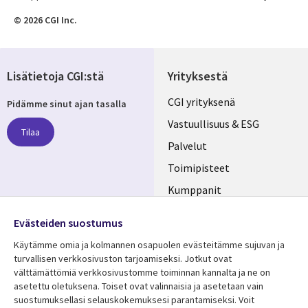
© 2026 CGI Inc.
Lisätietoja CGI:stä
Yrityksestä
Useful
CGI yrityksenä
Pidämme sinut ajan tasalla
links
Vastuullisuus & ESG
Tilaa
FINLAND
Palvelut
Toimipisteet
Kumppanit
Seuraa meitä
Uutishuone
Evästeiden suostumus
Social
Ura CGI:llä
Käytämme omia ja kolmannen osapuolen evästeitämme sujuvan ja
Media
turvallisen verkkosivuston tarjoamiseksi. Jotkut ovat
FINLAND
välttämättömiä verkkosivustomme toiminnan kannalta ja ne on
asetettu oletuksena. Toiset ovat valinnaisia ​​ja asetetaan vain
Resurssikeskus
Lisätietoa
suostumuksellasi selauskokemuksesi parantamiseksi. Voit