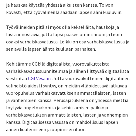
ja hauskaa käyttää yhdessä aikuisten kanssa. Toivon
kovasti, että työvälineillä saadaan lapsen ääni kuuluviin.
Työvälineiden pitäisi myös olla kekseliäitä, hauskoja ja
lasta innostavia, jotta lapsi pääsee omin sanoin ja teoin
osaksi varhaiskasvatusta. Leikki on osa varhaiskasvatusta ja
sen avulla lapsen ääntä kuullaan parhaiten.
Kehitämme CGI:llä digitaalista, vuorovaikutteista
varhaiskasvatussuunnitelmaa ja siihen liittyvää digitaalista
viestintää
CGI Vesaan
. Jotta vuorovaikutteinen digitaalinen
välineistö aidosti syntyy, on meidän ylläpidettävä jatkuvaa
vuoropuhelua varhaiskasvatuksen ammattilaisten, lasten
ja vanhempien kanssa. Perusajatuksena on yhdessä miettiä
löytyviä ongelmakohtia ja kehittämisen paikkoja
varhaiskasvatuksen ammattilaisten, lasten ja vanhempien
kanssa. Digitaalisessa vasussa on mahdollisuus lapsen
äänen kuulemiseen ja oppimisen iloon.