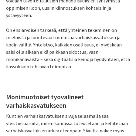
voidaan tavoitella uusien mahdollisuuksien syntymistä
oppimisen iloon, uusiin kiinnostuksen kohteisiin ja
ystävyyteen.
On ensiarvoisen tärkeää, että yhteinen tekeminen on
mieluista ja luontevaa toimintaa varhaiskasvatuksen ja
kodin välillä. Yhteistyö, kaikkien osallisuus, ei myöskään
saisi olla aikaan eikä paikkaan sidottua, vaan
monikanavaista – sekä digitaalisia keinoja hyödyntäen, että
kasvokkain tehtävää toimintaa.
Monimuotoiset työvälineet
varhaiskasvatukseen
Kuntien varhaiskasvatuksen sivuja selaamalla saa
yleistietoa siitä, miten kunnissa toteutetaan ja kehitetään
varhaiskasvatuksen arkea eteenpäin. Sivuilta näkee myös