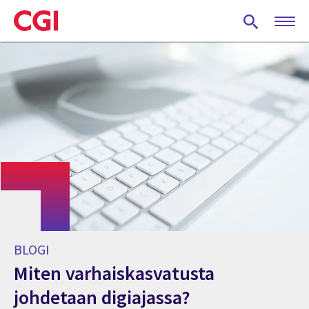
Skip
to
main
content
BLOGI
Miten varhaiskasvatusta
johdetaan digiajassa?