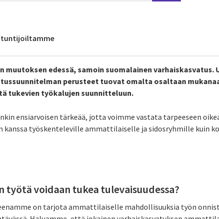
antuntijoiltamme
n muutoksen edessä, samoin suomalainen varhaiskasvatus. U
svatussuunnitelman perusteet tuovat omalta osaltaan mukana
tä tukevien työkalujen suunnitteluun.
nkin ensiarvoisen tärkeää, jotta voimme vastata tarpeeseen oike
en kanssa työskenteleville ammattilaiselle ja sidosryhmille kuin k
n työtä voidaan tukea tulevaisuudessa?
tteenamme on tarjota ammattilaiselle mahdollisuuksia työn onni
htävässä. Haluamme, että jokainen varhaiskasvatuksen ammattil