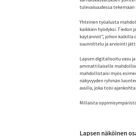
tulevaisuudessa tekemään ty
Yhteinen työalusta mahdoll
kaikkien hyödyksi. Tiedon 
käytännöt”, johon kaikilla 
suunnittelu ja arviointi jä
Lapsen digitalisoitu vasu 
ammattilaiselle mahdollis
mahdollistaisi myös esimer
näkyvyyden ryhmän luontees
avulla, joka toisi ajankoht
Millaista oppimisympäristö
Lapsen näköinen osa