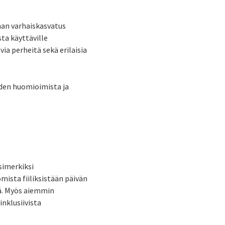
nan varhaiskasvatus
ta käyttäville
a perheitä sekä erilaisia
den huomioimista ja
simerkiksi
mista fiiliksistään päivän
lä. Myös aiemmin
nklusiivista