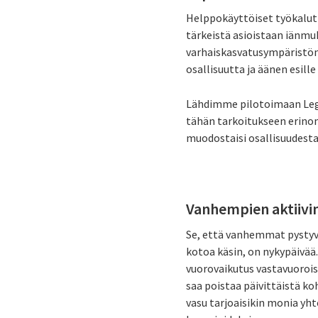
Helppokäyttöiset työkalut 
tärkeistä asioistaan iänm
varhaiskasvatusympäristön
osallisuutta ja äänen esill
Lähdimme pilotoimaan Lego
tähän tarkoitukseen erino
muodostaisi osallisuudesta
Vanhempien aktiivin
Se, että vanhemmat pystyvä
kotoa käsin, on nykypäivää
vuorovaikutus vastavuorois
saa poistaa päivittäistä k
vasu tarjoaisikin monia yh