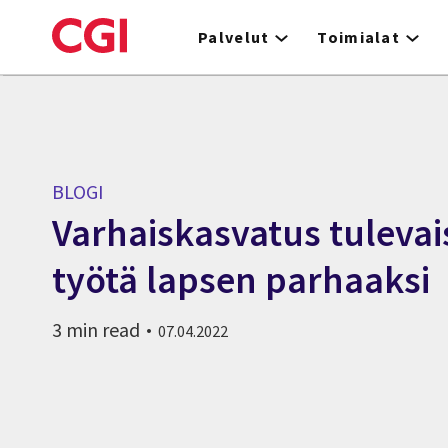
Skip
to
Palvelut
Toimialat
main
content
BLOGI
Varhaiskasvatus tuleva
työtä lapsen parhaaksi
3 min read
07.04.2022