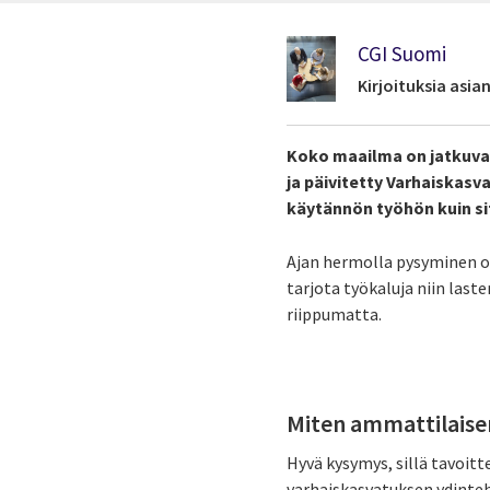
CGI Suomi
Kirjoituksia asi
Koko maailma on jatkuva
ja päivitetty Varhaiska
käytännön työhön kuin si
Ajan hermolla pysyminen o
tarjota työkaluja niin last
riippumatta.
Miten ammattilaise
Hyvä kysymys, sillä tavoi
varhaiskasvatuksen ydinte