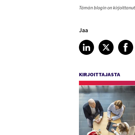
Tämän blogin on kirjoittanut
Jaa
Share article
Share art
Shar
LinkedIn
X
KIRJOITTAJASTA