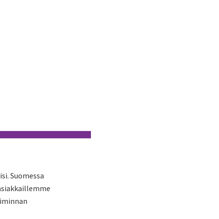
isi. Suomessa
 asiakkaillemme
oiminnan