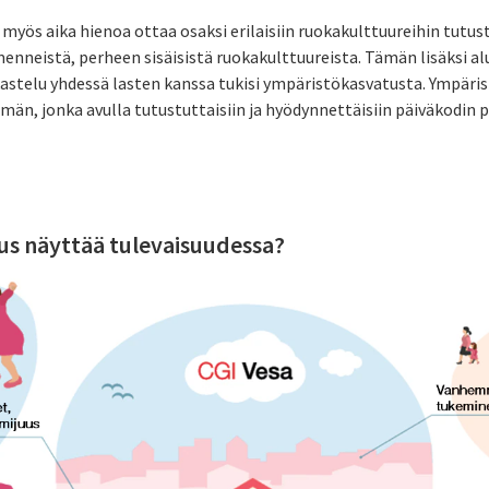
 myös aika hienoa ottaa osaksi erilaisiin ruokakulttuureihin tutus
lmenneistä, perheen sisäisistä ruokakulttuureista. Tämän lisäksi alu
kastelu yhdessä lasten kanssa tukisi ympäristökasvatusta. Ympäri
än, jonka avulla tutustuttaisiin ja hyödynnettäisiin päiväkodin p
us näyttää tulevaisuudessa?