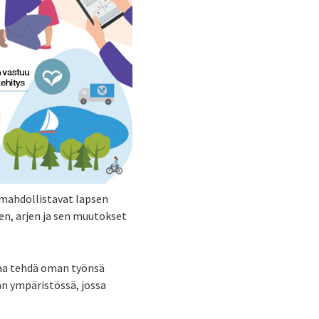
 mahdollistavat lapsen
en, arjen ja sen muutokset
saa tehdä oman työnsä
än ympäristössä, jossa