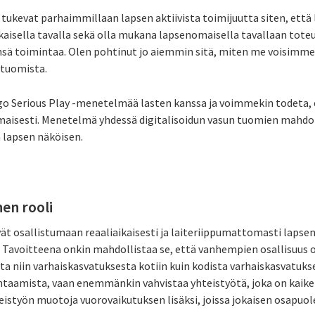
tukevat parhaimmillaan lapsen aktiivista toimijuutta siten, että 
ukaisella tavalla sekä olla mukana lapsenomaisella tavallaan to
sä toimintaa. Olen pohtinut jo aiemmin sitä, miten me voisimme
e tuomista.
 Serious Play -menetelmää lasten kanssa ja voimmekin todeta,
maisesti. Menetelmä yhdessä digitalisoidun vasun tuomien mahdol
 lapsen näköisen.
en rooli
t osallistumaan reaaliaikaisesti ja laiteriippumattomasti lapse
. Tavoitteena onkin mahdollistaa se, että vanhempien osallisuus o
ta niin varhaiskasvatuksesta kotiin kuin kodista varhaiskasvatuk
ohtaamista, vaan enemmänkin vahvistaa yhteistyötä, joka on kaiken
teistyön muotoja vuorovaikutuksen lisäksi, joissa jokaisen osapuo