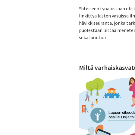
Yhteiseen työalustaan olisi
linkittyä lasten vasuissa i
hävikkiseuranta, jonka tar
puolestaan liittää menetelm
sekä luontoa.
Miltä varhaiskasvat