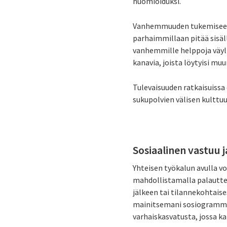
huomioiduksi.
Vanhemmuuden tukemiseen li
parhaimmillaan pitää sisäl
vanhemmille helppoja väyli
kanavia, joista löytyisi mu
Tulevaisuuden ratkaisuiss
sukupolvien välisen kulttu
Sosiaalinen vastuu j
Yhteisen työkalun avulla vo
mahdollistamalla palauttee
jälkeen tai tilannekohtais
mainitsemani sosiogrammin 
varhaiskasvatusta, jossa ka