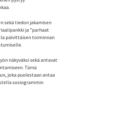
kkaa.
en sekä tiedon jakamisen
iaalipankki ja ”parhaat
lla päivittäisen toiminnan
stumiselle.
työn näkyväksi sekä antavat
kentamiseen. Tämä
uun, joka puolestaan antaa
kastella sosiogrammin