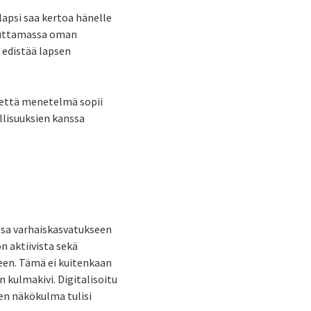
lapsi saa kertoa hänelle
teuttamassa oman
 edistää lapsen
 että menetelmä sopii
lisuuksien kanssa
nsa varhaiskasvatukseen
n aktiivista sekä
seen. Tämä ei kuitenkaan
 kulmakivi. Digitalisoitu
len näkökulma tulisi