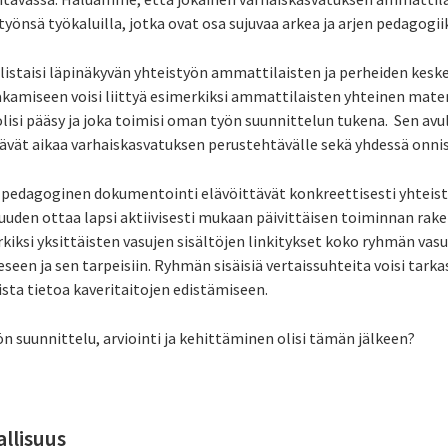
önsä työkaluilla, jotka ovat osa sujuvaa arkea ja arjen pedagogii
istaisi läpinäkyvän yhteistyön ammattilaisten ja perheiden kesk
jakamiseen voisi liittyä esimerkiksi ammattilaisten yhteinen mater
olisi pääsy ja joka toimisi oman työn suunnittelun tukena. Sen avu
ttävät aikaa varhaiskasvatuksen perustehtävälle sekä yhdessä onni
ja pedagoginen dokumentointi elävöittävät konkreettisesti yhteis
uuden ottaa lapsi aktiivisesti mukaan päivittäisen toiminnan ra
kiksi yksittäisten vasujen sisältöjen linkitykset koko ryhmän vas
een ja sen tarpeisiin. Ryhmän sisäisiä vertaissuhteita voisi tar
aista tietoa kaveritaitojen edistämiseen.
n suunnittelu, arviointi ja kehittäminen olisi tämän jälkeen?
llisuus