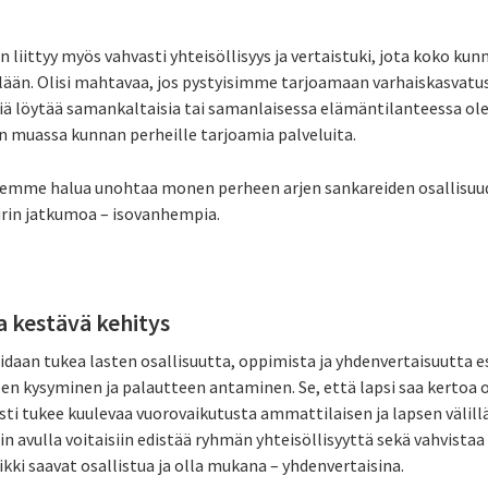
ittyy myös vahvasti yhteisöllisyys ja vertaistuki, jota koko kun
lään. Olisi mahtavaa, jos pystyisimme tarjoamaan varhaiskasvatus
ä löytää samankaltaisia tai samanlaisessa elämäntilanteessa olevi
un muassa kunnan perheille tarjoamia palveluita.
a emme halua unohtaa monen perheen arjen sankareiden osallisuu
urin jatkumoa – isovanhempia.
a kestävä kehitys
idaan tukea lasten osallisuutta, oppimista ja yhdenvertaisuutta e
n kysyminen ja palautteen antaminen. Se, että lapsi saa kertoa o
esti tukee kuulevaa vuorovaikutusta ammattilaisen ja lapsen välil
avulla voitaisiin edistää ryhmän yhteisöllisyyttä sekä vahvistaa i
ikki saavat osallistua ja olla mukana – yhdenvertaisina.