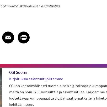
 CGI:n varhaiskasvatuksen asiantuntija.
 on LinkedIn
icle on X
e article on Facebook
Share article on Email
Share article on Print
Facebook
Email
Print
CGI Suomi
Kirjoituksia asiantuntijoiltamme
CGI on kansainvälisesti suomalainen digitalisaatiokumppan
meitä on noin 3700 konsulttia ja asiantuntijaa. Tarjoamme
luotettavaa kumppanuutta digitalisaatiomatkalle ja liiket
kehittämiseen.