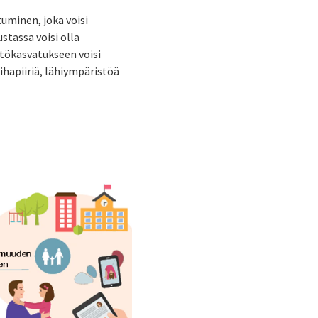
tuminen, joka voisi
stassa voisi olla
stökasvatukseen voisi
ihapiiriä, lähiympäristöä