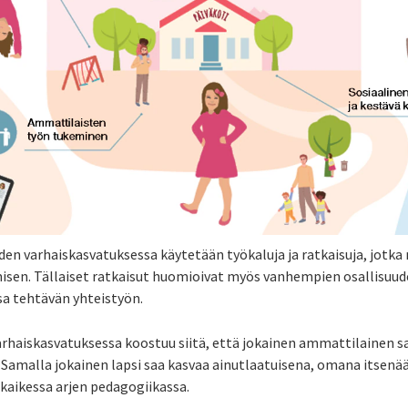
en varhaiskasvatuksessa käytetään työkaluja ja ratkaisuja, jotka
isen. Tällaiset ratkaisut huomioivat myös vanhempien osallisuud
sa tehtävän yhteistyön.
varhaiskasvatuksessa koostuu siitä, että jokainen ammattilainen 
Samalla jokainen lapsi saa kasvaa ainutlaatuisena, omana itsenä
 kaikessa arjen pedagogiikassa.