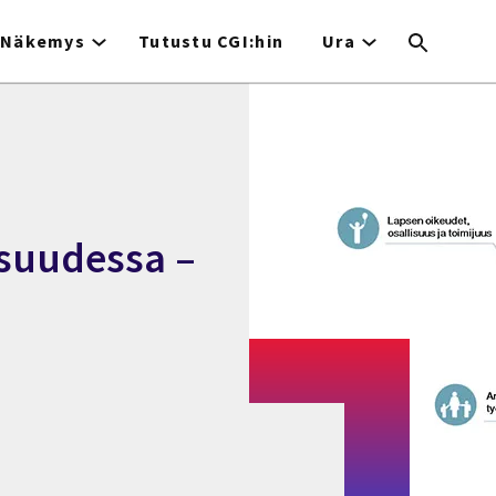
Näkemys
Tutustu CGI:hin
Ura
isuudessa –