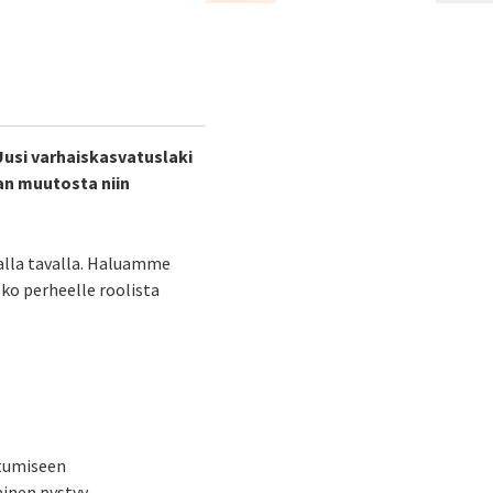
usi varhaiskasvatuslaki
an muutosta niin
alla tavalla. Haluamme
oko perheelle roolista
stumiseen
ainen pystyy