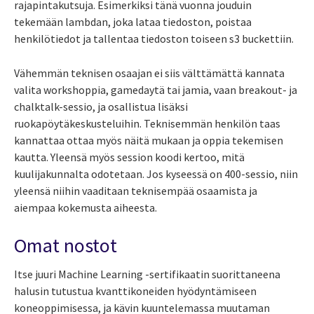
rajapintakutsuja. Esimerkiksi tänä vuonna jouduin
tekemään lambdan, joka lataa tiedoston, poistaa
henkilötiedot ja tallentaa tiedoston toiseen s3 buckettiin.
Vähemmän teknisen osaajan ei siis välttämättä kannata
valita workshoppia, gamedaytä tai jamia, vaan breakout- ja
chalktalk-sessio, ja osallistua lisäksi
ruokapöytäkeskusteluihin. Teknisemmän henkilön taas
kannattaa ottaa myös näitä mukaan ja oppia tekemisen
kautta. Yleensä myös session koodi kertoo, mitä
kuulijakunnalta odotetaan. Jos kyseessä on 400-sessio, niin
yleensä niihin vaaditaan teknisempää osaamista ja
aiempaa kokemusta aiheesta.
Omat nostot
Itse juuri Machine Learning -sertifikaatin suorittaneena
halusin tutustua kvanttikoneiden hyödyntämiseen
koneoppimisessa, ja kävin kuuntelemassa muutaman