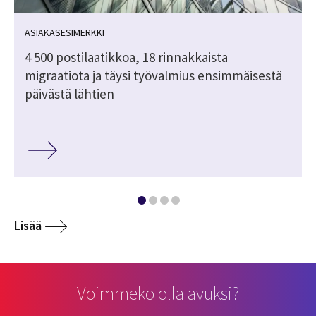
ASIAKASESIMERKKI
4 500 postilaatikkoa, 18 rinnakkaista
n
migraatiota ja täysi työvalmius ensimmäisestä
päivästä lähtien
Lisää
Voimmeko olla avuksi?