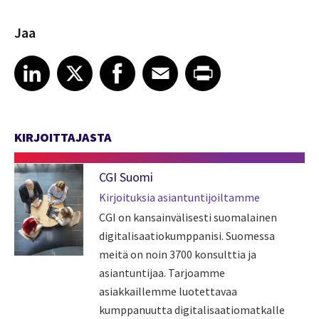
Jaa
Share article on LinkedIn
Share article on X
Share article on Facebook
Share article on Email
Share article on Print
LinkedIn
X
Facebook
Email
Print
KIRJOITTAJASTA
CGI Suomi
Kirjoituksia asiantuntijoiltamme
CGI on kansainvälisesti suomalainen
digitalisaatiokumppanisi. Suomessa
meitä on noin 3700 konsulttia ja
asiantuntijaa. Tarjoamme
asiakkaillemme luotettavaa
kumppanuutta digitalisaatiomatkalle