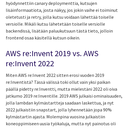
hyödynnettiin canary deploymenttia, kutsujen
lisäinformaatiota, josta näkyy, jos jokin vaihe ei toiminut
oletetusti ja retry, jolla kutsu voidaan lähettää toiselle
versiolle. Mikäli kutsu lähetetään toiselle versiolle
backendissä, lisätään paluukutsuun tästä tieto, jolloin
frontend osaa käsitellä kutsun oikein.
AWS re:Invent 2019 vs. AWS
re:Invent 2022
Miten AWS re:Invent 2022 sitten erosi vuoden 2019
re:Inventistä? Tässä välissä toki ollut vain yksi paikan
päällä pidetty re:Inventti, mutta mielestäni 2022 oli oiva
jatkumo 2019 re:Inventille. 2019 AWS julkaisi ominaisuuden,
jolla lambdan kylmästartteja saadaan laskettua, ja nyt
2022 julkaistiin snapstart, jolla lyhennetään jopa 90%
kylmästartin ajasta. Molempina vuosina julkaistiin
koneoppimiseen uusia työkaluja, mutta nyt painotus oli