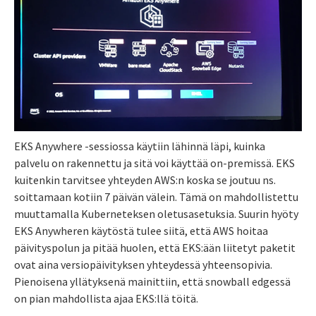
EKS Anywhere -sessiossa käytiin lähinnä läpi, kuinka
palvelu on rakennettu ja sitä voi käyttää on-premissä. EKS
kuitenkin tarvitsee yhteyden AWS:n koska se joutuu ns.
soittamaan kotiin 7 päivän välein. Tämä on mahdollistettu
muuttamalla Kuberneteksen oletusasetuksia. Suurin hyöty
EKS Anywheren käytöstä tulee siitä, että AWS hoitaa
päivityspolun ja pitää huolen, että EKS:ään liitetyt paketit
ovat aina versiopäivityksen yhteydessä yhteensopivia.
Pienoisena yllätyksenä mainittiin, että snowball edgessä
on pian mahdollista ajaa EKS:llä töitä.