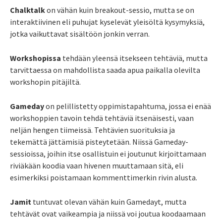
Chalktalk
on vähän kuin breakout-sessio, mutta se on
interaktiivinen eli puhujat kyselevät yleisöltä kysymyksiä,
jotka vaikuttavat sisältöön jonkin verran.
Workshopissa
tehdään yleensä itsekseen tehtäviä, mutta
tarvittaessa on mahdollista saada apua paikalla olevilta
workshopin pitäjiltä.
Gameday
on pelillistetty oppimistapahtuma, jossa ei enää
workshoppien tavoin tehdä tehtäviä itsenäisesti, vaan
neljän hengen tiimeissä. Tehtävien suorituksia ja
tekemättä jättämisiä pisteytetään. Niissä Gameday-
sessioissa, joihin itse osallistuin ei joutunut kirjoittamaan
riviäkään koodia vaan hivenen muuttamaan sitä, eli
esimerkiksi poistamaan kommenttimerkin rivin alusta.
Jamit
tuntuvat olevan vähän kuin Gamedayt, mutta
tehtävät ovat vaikeampia ja niissä voi joutua koodaamaan