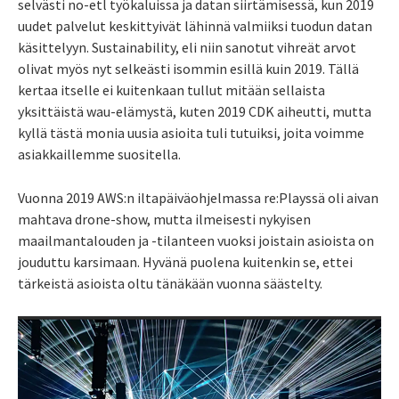
selvästi no-etl työkaluissa ja datan siirtämisessä, kun 2019
uudet palvelut keskittyivät lähinnä valmiiksi tuodun datan
käsittelyyn. Sustainability, eli niin sanotut vihreät arvot
olivat myös nyt selkeästi isommin esillä kuin 2019. Tällä
kertaa itselle ei kuitenkaan tullut mitään sellaista
yksittäistä wau-elämystä, kuten 2019 CDK aiheutti, mutta
kyllä tästä monia uusia asioita tuli tutuiksi, joita voimme
asiakkaillemme suositella.
Vuonna 2019 AWS:n iltapäiväohjelmassa re:Playssä oli aivan
mahtava drone-show, mutta ilmeisesti nykyisen
maailmantalouden ja -tilanteen vuoksi joistain asioista on
jouduttu karsimaan. Hyvänä puolena kuitenkin se, ettei
tärkeistä asioista oltu tänäkään vuonna säästelty.