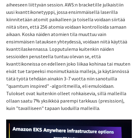
aiheeseen liittyvän session. AWS:n bracketille julkaistiin
uusi kvanttikonetyyppi, jossa ensimmäisellä laserilla
kiinnitetään atomit paikalleen ja toisella voidaan siirtää
niitä siten, että 256 atomia voidaan kontrolloida samaan
aikaan. Koska näiden atomien tila muuttuu vain
ensimmäisen latauksen yhteydessä, voidaan niitä käyttää
kvanttilaskennassa. Lopputulema kuitenkin näiden
sessioiden perusteella tuntuu olevan se, että
kvanttikoneissa on edelleen joko liikaa kohinaa tai muuten
eivät tue tarpeeksi monimutkaisia malleja, ja käytännössä
tätä työtä tehdään ainakin 3-7 vuotta niin sanotuilla
"quamtum inspired" -algoritmeilla, eli emuloidaan.
Tulokset ovat kuitenkin olleet rohkaisevia, sillä malleilla
ollaan saatu 7% yksikköä parempi tarkkuus (presission),
kuin "tavalliseen" tapaan luoduilla malleilla.