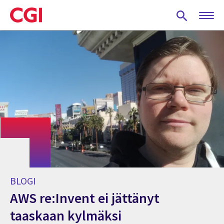
Skip
to
main
content
BLOGI
AWS re:Invent ei jättänyt
taaskaan kylmäksi