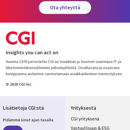
ota yhteyttä
Insights you can act on
Vuonna 1976 perustettu CGI on maailman ja Suomen suurimpia IT- ja
liiketoimintakonsultoinnin palveluyhtiöitä. Oivaltavana ja osaavana
kumppanina autamme varmistamaan asiakkaidemme menestyksen.
© 2026 CGI Inc.
Lisätietoja CGI:stä
Yrityksestä
Useful
CGI yrityksenä
Pidämme sinut ajan tasalla
links
Vastuullisuus & ESG