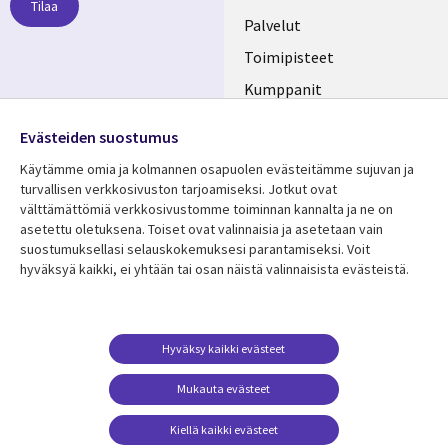
Tilaa
FINLAND
Palvelut
Toimipisteet
Kumppanit
Seuraa meitä
Uutishuone
Evästeiden suostumus
Social
Ura CGI:llä
Käytämme omia ja kolmannen osapuolen evästeitämme sujuvan ja
Media
turvallisen verkkosivuston tarjoamiseksi. Jotkut ovat
FINLAND
välttämättömiä verkkosivustomme toiminnan kannalta ja ne on
asetettu oletuksena. Toiset ovat valinnaisia ​​ja asetetaan vain
Resurssikeskus
Lisätietoa
suostumuksellasi selauskokemuksesi parantamiseksi. Voit
hyväksyä kaikki, ei yhtään tai osan näistä valinnaisista evästeistä.
Library
Legal
Asiakastarinat
Tietosuoja
Links
FINLAND
Artikkelit
Tietosuojaseloste
FINLAND
Blogit
Käyttöehdot
Hyväksy kaikki evästeet
Tapahtumat
Yhteystiedot
Mukauta evästeet
Podcastit
Evästeasetuksesi
Kiellä kaikki evästeet
Viewpoints