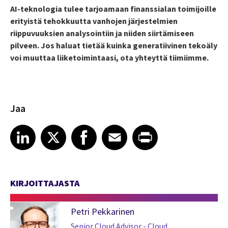
AI-teknologia tulee tarjoamaan finanssialan toimijoille
erityistä tehokkuutta vanhojen järjestelmien
riippuvuuksien analysointiin ja niiden siirtämiseen
pilveen. Jos haluat tietää kuinka generatiivinen tekoäly
voi muuttaa liiketoimintaasi, ota yhteyttä tiimiimme.
Jaa
Share article on LinkedIn
Share article on X
Share article on Facebook
Share article on Email
Share article on Print
LinkedIn
X
Facebook
Email
Print
KIRJOITTAJASTA
Petri Pekkarinen
Senior Cloud Advisor - Cloud