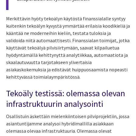
Merkittävin hyöty
tekoälyn käytöstä finanssialalle
syntyy
kuitenkin
tekoälyn kyvystä ymmärtää erilaisia koodikieliä ja
kääntää ne moderneihin kieliin, testata tuloksia ja
validoida niitä automaattisesti.
Finanssialan toimijat, jotka
käyttävät tekoälyä pilvisiirtymään, saavat kilpailuetua
hyödyntämällä kehittynyttä analytiikkaa, automaatiota ja
skaalautuvuutta tarjotakseen ylivertaisia
asiakaskokemuksia ja edistävät huippuosaamista nopeasti
kehittyvässä toimialaympäristössä.
Tekoäly testissä: olemassa olevan
infrastruktuurin analysointi
Osallistuin äskettäin mielenkiintoisen pilviprojektiin, jossa
asiantuntijamme analysoi hybridimallilla asiakkaan
olemassa olevaa infrastruktuuria. Olemassa olevat