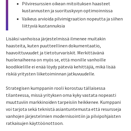
Pilviresurssien oikean mitoituksen haasteet
kustannusten ja suorituskyvyn optimoinnissa
Vaikeus arvioida pilvimigraation nopeutta ja siihen
liittyviä kustannuksia
Lisäksi vanhoissa järjestelmissä ilmenee muitakin
haasteita, kuten puutteellinen dokumentaatio,
haavoittuvuudet ja tietoturvariskit. Merkittävänä
huolenaiheena on myös se, että monille vanhoille
koodikielille ei enää löydy päteviä kehittäjiä, mikä lisää
riskiä yritysten liiketoiminnan jatkuvuudelle.
Strategisen kumppanin rooli korostuu tällaisessa
tilanteessa, missä yrityksen oma kyky vastata nopeasti
muuttuviin markkinoiden tarpeisiin heikkenee. Kumppani
voi tarjota sekä teknistä asiantuntemusta että resursseja
vanhojen järjestelmien modernisointiin ja pilvipohjaisten
ratkaisujen käyttöönottoon.