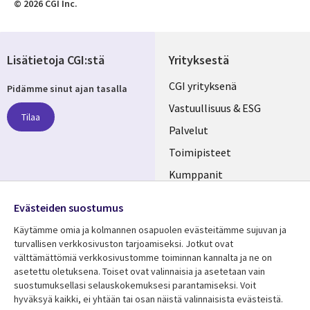
© 2026 CGI Inc.
Lisätietoja CGI:stä
Yrityksestä
Useful
CGI yrityksenä
Pidämme sinut ajan tasalla
links
Vastuullisuus & ESG
Tilaa
FINLAND
Palvelut
Toimipisteet
Kumppanit
Seuraa meitä
Uutishuone
Evästeiden suostumus
Social
Ura CGI:llä
Käytämme omia ja kolmannen osapuolen evästeitämme sujuvan ja
Media
turvallisen verkkosivuston tarjoamiseksi. Jotkut ovat
FINLAND
välttämättömiä verkkosivustomme toiminnan kannalta ja ne on
asetettu oletuksena. Toiset ovat valinnaisia ​​ja asetetaan vain
Resurssikeskus
Lisätietoa
suostumuksellasi selauskokemuksesi parantamiseksi. Voit
hyväksyä kaikki, ei yhtään tai osan näistä valinnaisista evästeistä.
Library
Legal
Asiakastarinat
Tietosuoja