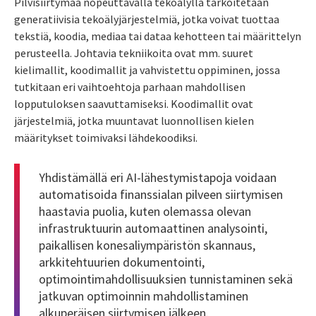
Pilvisiirtymää nopeuttavalla tekoälyllä tarkoitetaan
generatiivisia tekoälyjärjestelmiä, jotka voivat tuottaa
tekstiä, koodia, mediaa tai dataa kehotteen tai määrittelyn
perusteella.
Johtavia tekniikoita ovat mm. suuret
kielimallit, koodimallit ja vahvistettu oppiminen, jossa
tutkitaan eri vaihtoehtoja parhaan mahdollisen
lopputuloksen saavuttamiseksi. Koodimallit ovat
järjestelmiä, jotka muuntavat luonnollisen kielen
määritykset toimivaksi lähdekoodiksi.
Yhdistämällä eri AI-lähestymistapoja voidaan
automatisoida
finanssialan
pilveen siirtymisen
haastavia puolia, kuten olemassa olevan
infrastruktuurin automaattinen analysointi,
paikallisen konesaliympäristön skannaus,
arkkitehtuurien dokumentointi,
optimointimahdollisuuksien tunnistaminen sekä
jatkuvan optimoinnin mahdollistami
n
en
alkuperäisen siirtymisen jälkeen.