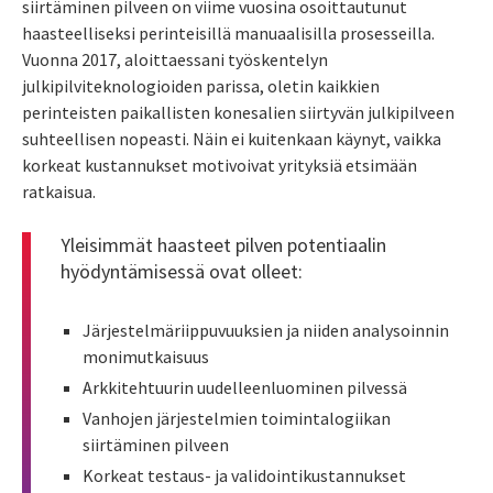
siirtäminen pilveen on viime vuosina osoittautunut
haasteelliseksi perinteisillä manuaalisilla prosesseilla.
Vuonna 2017, aloittaessani työskentelyn
julkipilviteknologioiden parissa, oletin kaikkien
perinteisten paikallisten konesalien siirtyvän julkipilveen
suhteellisen nopeasti. Näin ei kuitenkaan käynyt, vaikka
korkeat kustannukset motivoivat yrityksiä etsimään
ratkaisua.
Yleisimmät haasteet pilven potentiaalin
hyödyntämisessä ovat olleet:
Järjestelmäriippuvuuksien ja niiden analysoinnin
monimutkaisuus
Arkkitehtuurin uudelleenluominen pilvessä
Vanhojen järjestelmien toimintalogiikan
siirtäminen pilveen
Korkeat testaus- ja validointikustannukset