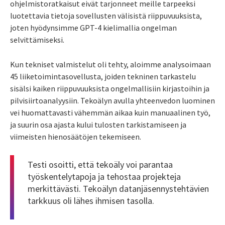
ohjelmistoratkaisut eivät tarjonneet meille tarpeeksi
luotettavia tietoja sovellusten välisistä riippuvuuksista,
joten hyödynsimme GPT-4 kielimallia ongelman
selvittämiseksi.
Kun tekniset valmistelut oli tehty, aloimme analysoimaan
45 liiketoimintasovellusta, joiden tekninen tarkastelu
sisälsi kaiken riippuvuuksista ongelmallisiin kirjastoihin ja
pilvisiirtoanalyysiin. Tekoälyn avulla yhteenvedon luominen
vei huomattavasti vähemmän aikaa kuin manuaalinen työ,
ja suurin osa ajasta kului tulosten tarkistamiseen ja
viimeisten hienosäätöjen tekemiseen.
Testi osoitti, että tekoäly voi parantaa
työskentelytapoja ja tehostaa projekteja
merkittävästi. Tekoälyn datanjäsennystehtävien
tarkkuus oli lähes ihmisen tasolla.