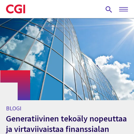
Skip
to
main
content
BLOGI
Generatiivinen tekoäly nopeuttaa
ja virtaviivaistaa finanssialan