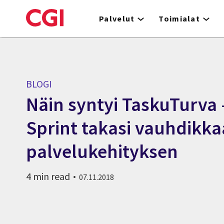
Skip
to
Palvelut
Toimialat
main
content
BLOGI
Näin syntyi TaskuTurva 
Sprint takasi vauhdikk
palvelukehityksen
4 min read
07.11.2018