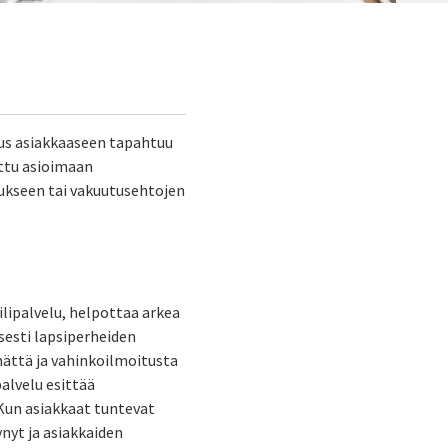
etus asiakkaaseen tapahtuu
ettu asioimaan
tukseen tai vakuutusehtojen
lipalvelu, helpottaa arkea
sesti lapsiperheiden
mättä ja vahinkoilmoitusta
alvelu esittää
 Kun asiakkaat tuntevat
nyt ja asiakkaiden