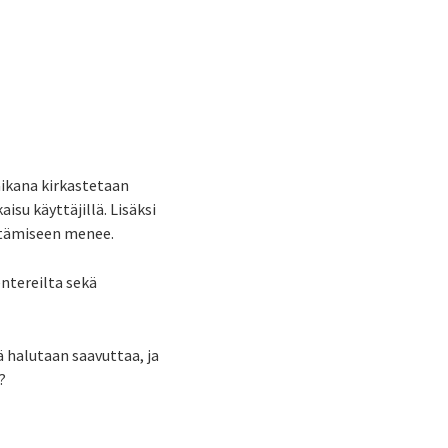
 aikana kirkastetaan
su käyttäjillä. Lisäksi
ttämiseen menee.
entereilta sekä
 halutaan saavuttaa, ja
?