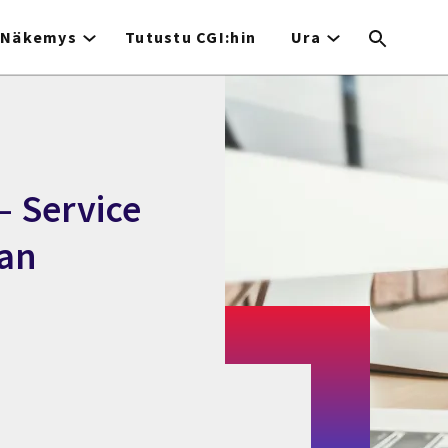
Näkemys
Tutustu CGI:hin
Ura
– Service
aan