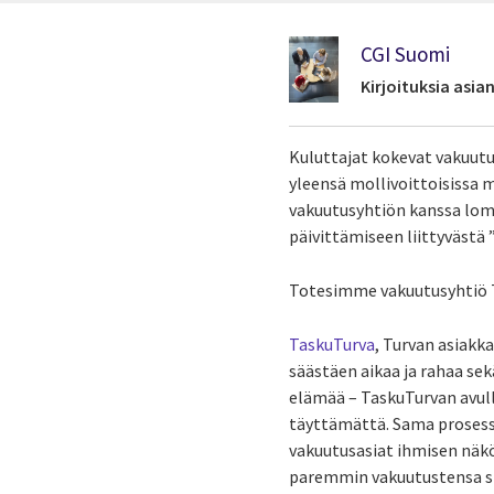
CGI Suomi
Kirjoituksia asi
Kuluttajat kokevat vakuutus
yleensä mollivoittoisissa 
vakuutusyhtiön kanssa lomak
päivittämiseen liittyvästä
Totesimme vakuutusyhtiö T
TaskuTurva
, Turvan asiakk
säästäen aikaa ja rahaa sek
elämää – TaskuTurvan avull
täyttämättä. Sama prosessi
vakuutusasiat ihmisen näkö
paremmin vakuutustensa si