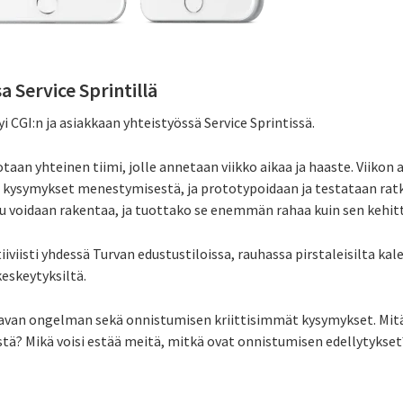
a Service Sprintillä
i CGI:n ja asiakkaan yhteistyössä Service Sprintissä.
otaan yhteinen tiimi, jolle annetaan viikko aikaa ja haaste. Viikon
t kysymykset menestymisestä, ja prototypoidaan ja testataan ratkai
 voidaan rakentaa, ja tuottako se enemmän rahaa kuin sen kehi
iviisti yhdessä Turvan edustustiloissa, rauhassa pirstaleisilta kal
keskeytyksiltä.
avan ongelman sekä onnistumisen kriittisimmät kysymykset. Mitä
ä? Mikä voisi estää meitä, mitkä ovat onnistumisen edellytykset