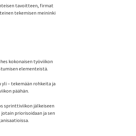
yhteisen tavoitteen, firmat
yhteinen tekemisen meininki
 lähes kokonaisen työviikon
istumisen elementeistä.
 yli – tekemään rohkeita ja
viikon päähän.
s sprinttiviikon jälkeiseen
otain priorisoidaan ja sen
anisaatioissa.