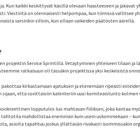
loja. Kun kaikki keskittyvät käsillä olevaan haasteeseen ja jakavat 
sti. Viestintä on olennaisesti helpompaa, kun tiimissä vallitsee 
aista varsinkin silloin, kun ollaan vaikeiden päätösten äärellä.
?
isen projektin Service Sprintillä. Vetäytyminen yhteiseen tilaan ja
eemme ratkaisuun oli tässäkin projektissa yksi keskeisistä onn
 pakottaa kirkastamaan ajatuksen ja etenemään ripeästi esteiden
 sijaan, että sovittaisiin kalenteriin uusi komiteaistunto kolmen 
 konkreettinen lopputulos luo mahtavan fiiliksen, joka kantaa myö
s tahtotila mahdollistaa enemmän kuin usein uskommekaan – kun j
ta, asioita tapahtuu joskus yllättävän rivakasti isommissakin org