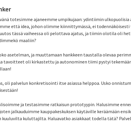
anker
ivänä totesimme ajaneemme umpikujaan: ydintiimin ulkopuolisia a
me että idea, johon olimme kiinnittymässä, ei todennäköisesti t
tos tässä vaiheessa oli pelottava ajatus, ja tiimin olotila oli he
hdimmekö maaliin?
o asetelman, ja muuttamaan hankkeen taustalla olevaa perimmä
a tavoitteet oli kirkastettu ja autonominen tiimi pystyi tekemää
llaan!
as, oli palvelun konkretisointi itse asiassa helppoa. Usko onnistum
isestään!
ualisoimme ja testasimme ratkaisun prototyypin. Halusimme enn
e, joten jalkauduimme kauppakeskuksen käytäville keräämään ensi
luvilta kuluttajilta. Haluavatko asiakkaat todella tätä? Palvelu 