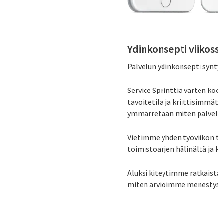
Ydinkonsepti viikoss
Palvelun ydinkonsepti synty
Service Sprinttiä varten ko
tavoitetila ja kriittisimmä
ymmärretään miten palvelu
Vietimme yhden työviikon ti
toimistoarjen hälinältä ja 
Aluksi kiteytimme ratkaist
miten arvioimme menestyst