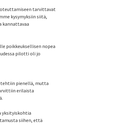
toteuttamiseen tarvittavat
mme kysymyksiin siitä,
la kannattavaa
le poikkeuksellisen nopea
dessa pilotti oli jo
 tehtiin pienellä, mutta
rvittiin erilaista
ä.
a yksityiskohtia
ttamusta siihen, että