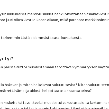
äysin uudenlaiset mahdollisuudet henkilökohtaiseen asiakasviestin
aa juuri oikea viesti oikeaan aikaan, mikä parantaa markkinoinn
a tarkemmin tästä pidemmästä case-kuvauksesta.
yntyi?
n parissa auttoi muodostamaan tarvittavan ymmärryksen käyttäjie
lla hakevat ja miten he kokevat vakuutusasiat? Miten vakuutuste
mmärrettävämpi ja aidosti helpottaa asiakkaansa arkea?
n keskeiseksi tavoitteeksi muodostui vakuutusasioita kertomine
ähtien, sekä asiakkaiden usein kohtaamien tilanteiden sujuvoitta