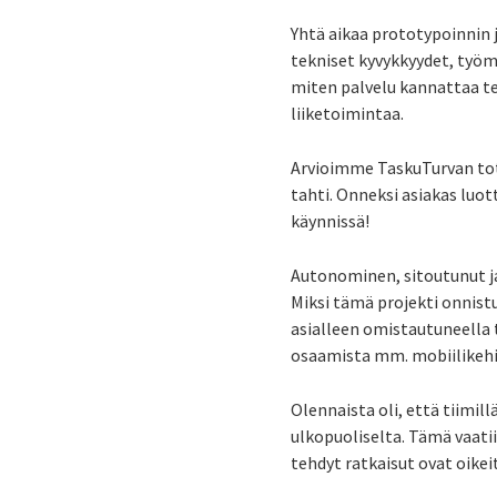
Yhtä aikaa prototypoinnin
tekniset kyvykkyydet, työm
miten palvelu kannattaa te
liiketoimintaa.
Arvioimme TaskuTurvan tot
tahti. Onneksi asiakas luo
käynnissä!
Autonominen, sitoutunut ja
Miksi tämä projekti onnistu
asialleen omistautuneella ti
osaamista mm. mobiilikehit
Olennaista oli, että tiimil
ulkopuoliselta. Tämä vaatii
tehdyt ratkaisut ovat oikei