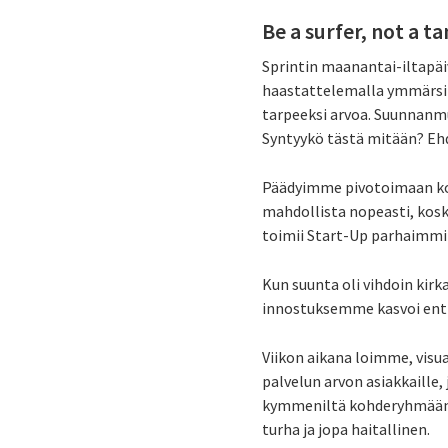
Be a surfer, not a t
Sprintin maanantai-iltapä
haastattelemalla ymmärsim
tarpeeksi arvoa. Suunnanmuu
Syntyykö tästä mitään? E
Päädyimme pivotoimaan kok
mahdollista nopeasti, kosk
toimii Start-Up parhaimmi
Kun suunta oli vihdoin kirk
innostuksemme kasvoi ent
Viikon aikana loimme, vis
palvelun arvon asiakkaill
kymmeniltä kohderyhmään kuu
turha ja jopa haitallinen.