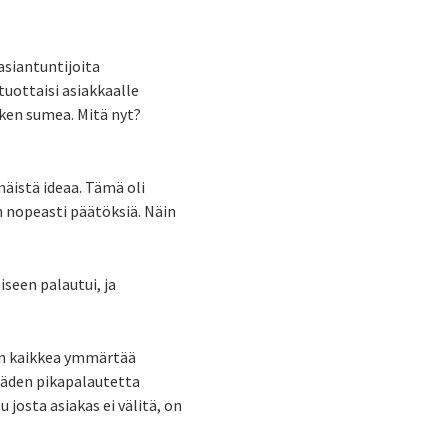
siantuntijoita
uottaisi asiakkaalle
tken sumea. Mitä nyt?
istä ideaa. Tämä oli
n nopeasti päätöksiä. Näin
iseen palautui, ja
en kaikkea ymmärtää
käden pikapalautetta
josta asiakas ei välitä, on