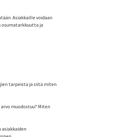
tään. Asiakkaille voidaan
in osumatarkkuutta ja
n tarpeista ja siitä miten
n arvo muodostuu? Miten
n asiakkaiden
minen.