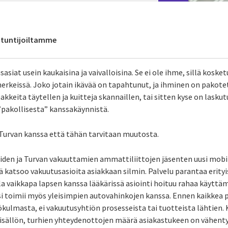
antuntijoiltamme
asiat usein kaukaisina ja vaivalloisina. Se ei ole ihme, sillä kosk
merkeissä. Joko jotain ikävää on tapahtunut, ja ihminen on pakot
keita täytellen ja kuitteja skannaillen, tai sitten kyse on lasku
 ”pakollisesta” kanssakäynnistä.
urvan kanssa että tähän tarvitaan muutosta.
aiden ja Turvan vakuuttamien ammattiliittojen jäsenten uusi mobii
ä katsoo vakuutusasioita asiakkaan silmin. Palvelu parantaa erityi
a vaikkapa lapsen kanssa lääkärissä asiointi hoituu rahaa käyttä
 toimii myös yleisimpien autovahinkojen kanssa. Ennen kaikkea p
kulmasta, ei vakuutusyhtiön prosesseista tai tuotteista lähtien.
sällön, turhien yhteydenottojen määrä asiakastukeen on vähenty