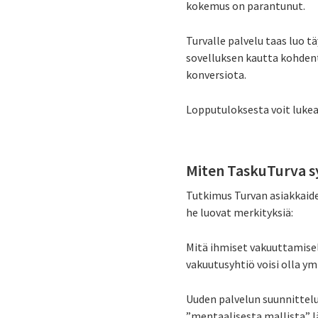
kokemus on parantunut.
Turvalle palvelu taas luo t
sovelluksen kautta kohdent
konversiota.
Lopputuloksesta voit luke
Miten TaskuTurva s
Tutkimus Turvan asiakkaide
he luovat merkityksiä:
Mitä ihmiset vakuuttamise
vakuutusyhtiö voisi olla y
Uuden palvelun suunnittelu
”mentaalisesta mallista” l