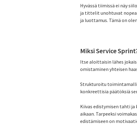
Hyvässä tiimissä ei näy sii
ja tittelit unohtuvat nopea
ja luottamus. Tämä on olenn
Miksi Service Sprint
Itse aloittaisin lähes joka
omistaminen yhteisen haast
Strukturoitu toimintamalli
konkreettisia päätöksiä sen
Kiivas edistymisen tahti ja
aikaan. Tarpeeksi voimaka
edistämiseen on motivaatio