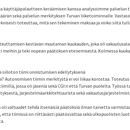
 ja käyttäjäpalautteen keräämisen kanssa analysoimme palvelun 
äärän sekä palvelun merkityksen Turvan liiketoiminnalle. Vastasi
knisesti toteuttaa, mitä sen tekeminen maksaa ja voiko siitä tul
euttamisen kestävän muutaman kuukauden, joka oli vakuutusalal
tti meihin ja teki nopean päätöksen etenemisestä. Kolmessa kuukau
 siiloton tiimi onnistumisen edellytyksenä
i? Autonomisen tiimin merkitystä ei voi liikaa korostaa. Toteutus
imillä, jossa oli jäseniä sekä CGI:n että Turvan puolelta. Työssä ta
yksestä, järjestelmäarkkitehtuurista sekä vakuutusjärjestelmist
lä oli valtuudet tehdä itsenäisiä päätöksiä ilman tarvetta varmista
, että tiimissä on riittävästi päätösvaltaa sekä ulkopuolisten luo
ta.