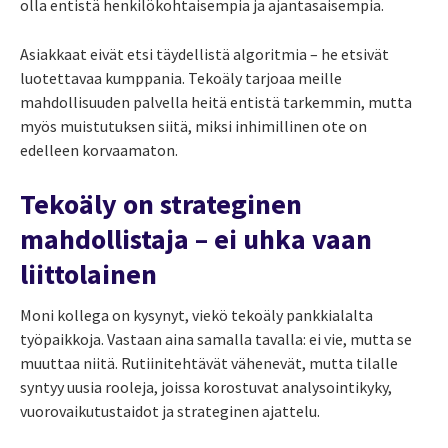
olla entistä henkilökohtaisempia ja ajantasaisempia.
Asiakkaat eivät etsi täydellistä algoritmia – he etsivät
luotettavaa kumppania. Tekoäly tarjoaa meille
mahdollisuuden palvella heitä entistä tarkemmin, mutta
myös muistutuksen siitä, miksi inhimillinen ote on
edelleen korvaamaton.
Tekoäly on strateginen
mahdollistaja – ei uhka vaan
liittolainen
Moni kollega on kysynyt, viekö tekoäly pankkialalta
työpaikkoja. Vastaan aina samalla tavalla: ei vie, mutta se
muuttaa niitä. Rutiinitehtävät vähenevät, mutta tilalle
syntyy uusia rooleja, joissa korostuvat analysointikyky,
vuorovaikutustaidot ja strateginen ajattelu.