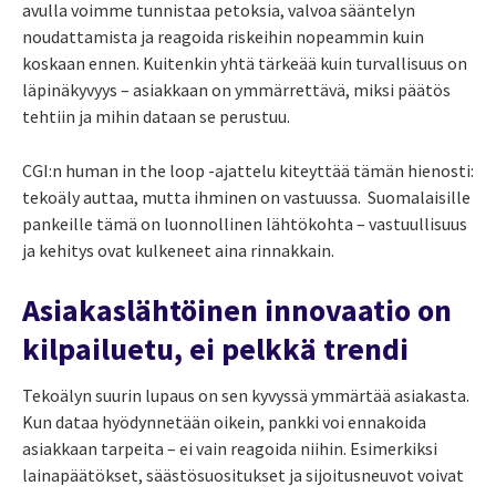
avulla voimme tunnistaa petoksia, valvoa sääntelyn
noudattamista ja reagoida riskeihin nopeammin kuin
koskaan ennen. Kuitenkin yhtä tärkeää kuin turvallisuus on
läpinäkyvyys – asiakkaan on ymmärrettävä, miksi päätös
tehtiin ja mihin dataan se perustuu.
CGI:n human in the loop -ajattelu kiteyttää tämän hienosti:
tekoäly auttaa, mutta ihminen on vastuussa. Suomalaisille
pankeille tämä on luonnollinen lähtökohta – vastuullisuus
ja kehitys ovat kulkeneet aina rinnakkain.
Asiakaslähtöinen innovaatio on
kilpailuetu, ei pelkkä trendi
Tekoälyn suurin lupaus on sen kyvyssä ymmärtää asiakasta.
Kun dataa hyödynnetään oikein, pankki voi ennakoida
asiakkaan tarpeita – ei vain reagoida niihin. Esimerkiksi
lainapäätökset, säästösuositukset ja sijoitusneuvot voivat