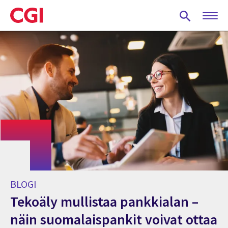
Skip
to
main
content
BLOGI
Tekoäly mullistaa pankkialan –
näin suomalaispankit voivat ottaa