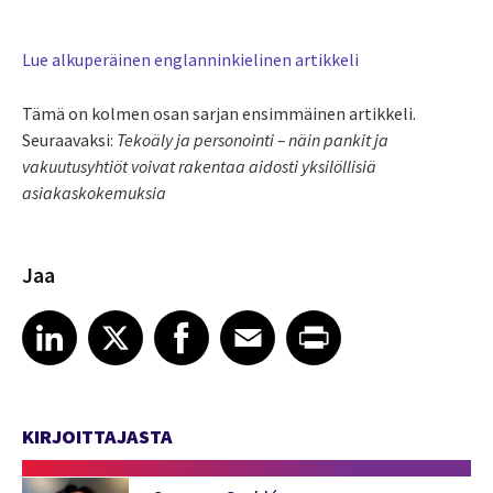
Lue alkuperäinen englanninkielinen artikkeli
Tämä on kolmen osan sarjan ensimmäinen artikkeli.
Seuraavaksi:
Tekoäly ja personointi – näin pankit ja
vakuutusyhtiöt voivat rakentaa aidosti yksilöllisiä
asiakaskokemuksia
Jaa
Share article on LinkedIn
Share article on X
Share article on Facebook
Share article on Email
Share article on Print
LinkedIn
X
Facebook
Email
Print
KIRJOITTAJASTA