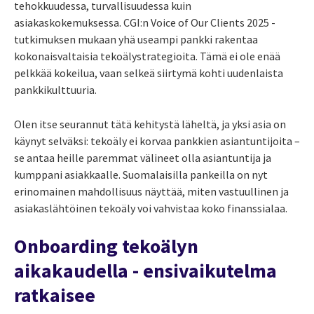
tehokkuudessa, turvallisuudessa kuin
asiakaskokemuksessa. CGI:n Voice of Our Clients 2025 -
tutkimuksen mukaan yhä useampi pankki rakentaa
kokonaisvaltaisia tekoälystrategioita. Tämä ei ole enää
pelkkää kokeilua, vaan selkeä siirtymä kohti uudenlaista
pankkikulttuuria.
Olen itse seurannut tätä kehitystä läheltä, ja yksi asia on
käynyt selväksi: tekoäly ei korvaa pankkien asiantuntijoita –
se antaa heille paremmat välineet olla asiantuntija ja
kumppani asiakkaalle. Suomalaisilla pankeilla on nyt
erinomainen mahdollisuus näyttää, miten vastuullinen ja
asiakaslähtöinen tekoäly voi vahvistaa koko finanssialaa.
Onboarding tekoälyn
aikakaudella - ensivaikutelma
ratkaisee