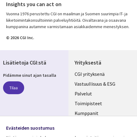
Insights you can act on
Vuonna 1976 perustettu CGI on maailman ja Suomen suurimpia IT- ja
liiketoimintakonsultoinnin palveluyhtiöitä. Oivaltavana ja osaavana
kumppanina autamme varmistamaan asiakkaidemme menestyksen.
© 2026 CGI Inc.
Lisätietoja CGI:stä
Yrityksestä
Useful
CGI yrityksenä
Pidämme sinut ajan tasalla
links
Vastuullisuus & ESG
Tilaa
FINLAND
Palvelut
Toimipisteet
Kumppanit
Seuraa meitä
Uutishuone
Evästeiden suostumus
Social
Ura CGI:llä