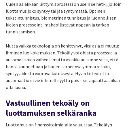
Uuden asiakkaan liittymisprosessi on usein se hetki, jolloin
luottamus joko syntyy tai jää syntymättä. Optinen
tekstintunnistus, biometrinen tunnistus ja luonnollisen
kielen prosessointi mahdollistavat nopean ja tarkan
tunnistamisen.
Mutta vaikka teknologia on kehittynyt, yksi asia ei muutu:
ihminen luo kokemuksen. Tekoäly voi ohjata prosessia ja
automatisoida vaiheet, mutta asiakkaan tunne siitä, että
häntä kuunnellaan ja hänen tarpeensa ymmärretään,
syntyy aidosta vuorovaikutuksesta. Hyvin toteutettu
automaatio ei vie inhimillisyyttä pois – se vapauttaa aikaa
olla läsnä.
Vastuullinen tekoäly on
luottamuksen selkäranka
Luottamus on finanssitoimialalla valuuttaa. Tekoälyn