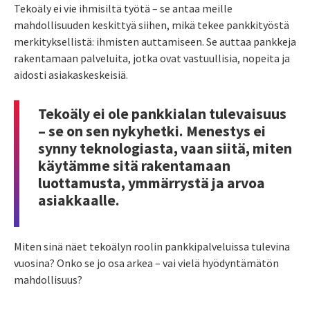
Tekoäly ei vie ihmisiltä työtä – se antaa meille
mahdollisuuden keskittyä siihen, mikä tekee pankkityöstä
merkityksellistä: ihmisten auttamiseen. Se auttaa pankkeja
rakentamaan palveluita, jotka ovat vastuullisia, nopeita ja
aidosti asiakaskeskeisiä.
Tekoäly ei ole pankkialan tulevaisuus
– se on sen nykyhetki. Menestys ei
synny teknologiasta, vaan siitä, miten
käytämme sitä rakentamaan
luottamusta, ymmärrystä ja arvoa
asiakkaalle.
Miten sinä näet tekoälyn roolin pankkipalveluissa tulevina
vuosina? Onko se jo osa arkea – vai vielä hyödyntämätön
mahdollisuus?