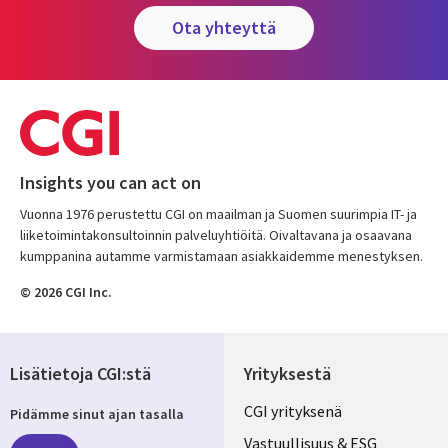
ota yhteyttä
Insights you can act on
Vuonna 1976 perustettu CGI on maailman ja Suomen suurimpia IT- ja
liiketoimintakonsultoinnin palveluyhtiöitä. Oivaltavana ja osaavana
kumppanina autamme varmistamaan asiakkaidemme menestyksen.
© 2026 CGI Inc.
Lisätietoja CGI:stä
Yrityksestä
Useful
CGI yrityksenä
Pidämme sinut ajan tasalla
links
Vastuullisuus & ESG