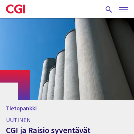
Skip
to
main
content
Tietopankki
UUTINEN
CGI ja Raisio syventävät