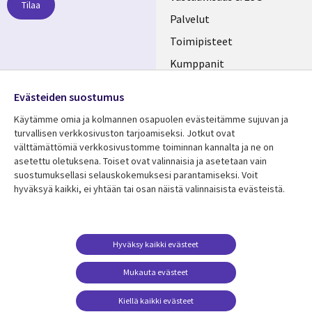
Tilaa
FINLAND
Palvelut
Toimipisteet
Kumppanit
Seuraa meitä
Uutishuone
Evästeiden suostumus
Social
Ura CGI:llä
Käytämme omia ja kolmannen osapuolen evästeitämme sujuvan ja
Media
turvallisen verkkosivuston tarjoamiseksi. Jotkut ovat
FINLAND
välttämättömiä verkkosivustomme toiminnan kannalta ja ne on
asetettu oletuksena. Toiset ovat valinnaisia ​​ja asetetaan vain
Resurssikeskus
Lisätietoa
suostumuksellasi selauskokemuksesi parantamiseksi. Voit
hyväksyä kaikki, ei yhtään tai osan näistä valinnaisista evästeistä.
Library
Legal
Asiakastarinat
Tietosuoja
Links
FINLAND
Artikkelit
Tietosuojaseloste
FINLAND
Blogit
Käyttöehdot
Hyväksy kaikki evästeet
Tapahtumat
Yhteystiedot
Mukauta evästeet
Podcastit
Evästeasetuksesi
Kiellä kaikki evästeet
Viewpoints