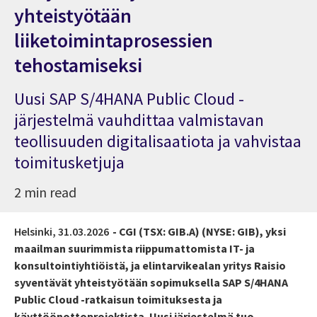
yhteistyötään
liiketoimintaprosessien
tehostamiseksi
Uusi SAP S/4HANA Public Cloud -
järjestelmä vauhdittaa valmistavan
teollisuuden digitalisaatiota ja vahvistaa
toimitusketjuja
2 min read
Helsinki,
31.03.2026
- CGI (TSX: GIB.A) (NYSE: GIB), yksi
maailman suurimmista riippumattomista IT- ja
konsultointiyhtiöistä, ja elintarvikealan yritys Raisio
syventävät yhteistyötään sopimuksella SAP S/4HANA
Public Cloud -ratkaisun toimituksesta ja
käyttöönottoprojektista. Uusi järjestelmä tuo