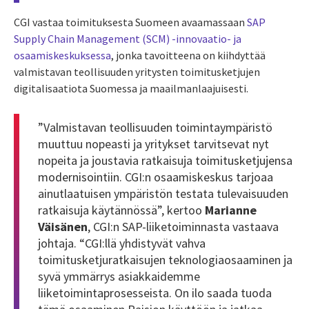
CGI vastaa toimituksesta Suomeen avaamassaan
SAP
Supply Chain Management (SCM) -innovaatio- ja
osaamiskeskuksessa
, jonka tavoitteena on kiihdyttää
valmistavan teollisuuden yritysten toimitusketjujen
digitalisaatiota Suomessa ja maailmanlaajuisesti.
”Valmistavan teollisuuden toimintaympäristö
muuttuu nopeasti ja yritykset tarvitsevat nyt
nopeita ja joustavia ratkaisuja
toimitusketjujensa
modernisointiin
. CGI:n osaamiskeskus tarjoaa
ainutlaatuisen ympäristön testata tulevaisuuden
ratkaisuja käytännössä”, kertoo
Marianne
Väisänen
, CGI:n SAP-liiketoiminnasta vastaava
johtaja. “CGI:llä yhdistyvät vahva
toimitusketjuratkaisujen teknologiaosaaminen ja
syvä ymmärrys asiakkaidemme
liiketoimintaprosesseista. On ilo saada tuoda