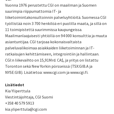
Vuonna 1976 perustettu CGI on maailman ja Suomen
suurimpia riippumattomia IT- ja
liiketoimintakonsultoinnin palveluyhtiöitä. Suomessa CGI
työllistää noin 3 700 henkilöä eri puolilla maata, ja sillä on
11 toimipistettä suurimmissa kaupungeissa.
Maailmanlaajuisesti yhtiöllä on 94 000 konsulttia ja muuta
asiantuntijaa. CGI tarjoaa kokonaisvaltaista
palveluvalikoimaa asiakkaiden liiketoiminnan ja IT-
ratkaisujen kehittämiseen, integrointiin ja hallintaan.
CGI:n liikevaihto on 15,91Mrd. CA$, ja yritys on listattu
Toronton sekä New Yorkin pörsseissä (TSX:GIB.A ja
NYSE:GIB). Lisätietoa: www.cgi.com ja www.cgi.fi.
Lisätiedot
Kia Yliperttula
Viestintäjohtaja, CGI Suomi
+358 40 579 5913
kia.yliperttula@cgi.com