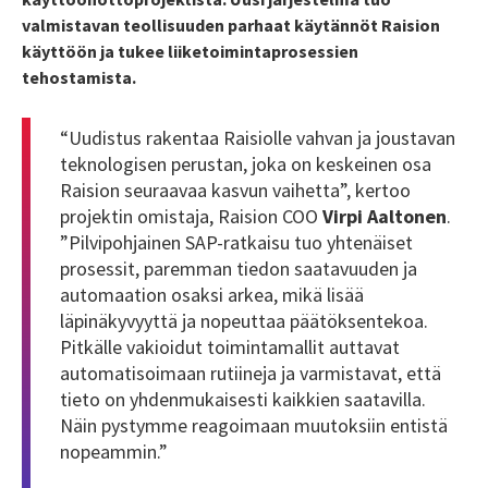
valmistavan teollisuuden parhaat käytännöt Raision
käyttöön ja tukee liiketoimintaprosessien
tehostamista.
“Uudistus rakentaa Raisiolle vahvan ja joustavan
teknologisen perustan, joka on keskeinen osa
Raision seuraavaa kasvun vaihetta”, kertoo
projektin omistaja, Raision COO
Virpi Aaltonen
.
”Pilvipohjainen SAP-ratkaisu tuo yhtenäiset
prosessit, paremman tiedon saatavuuden ja
automaation osaksi arkea, mikä lisää
läpinäkyvyyttä ja nopeuttaa päätöksentekoa.
Pitkälle vakioidut toimintamallit auttavat
automatisoimaan rutiineja ja varmistavat, että
tieto on yhdenmukaisesti kaikkien saatavilla.
Näin pystymme reagoimaan muutoksiin entistä
nopeammin.”