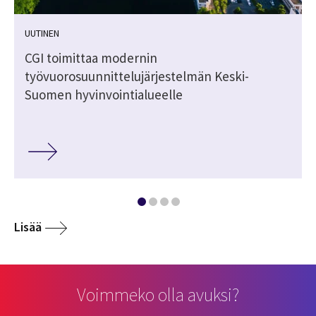
UUTINEN
CGI toimittaa modernin
työvuorosuunnittelujärjestelmän Keski-
Suomen hyvinvointialueelle
Lisää
Voimmeko olla avuksi?