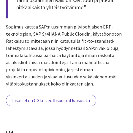
tämä osaaminen Raision käyttöön ja jatkaa
pitkäaikaista yhteistyötämme."
Sopimus kattaa SAP:n uusimman pilvipohjaisen ERP-
teknologian, SAP S/4HANA Public Cloudin, käyttöönoton.
Ratkaisu toimitetaan niin kutsutulla fit-to-standard-
lähestymistavalla, jossa hyödynnetään SAP:n vakioituja,
toimialakohtaisia parhaita käytäntöjä ilman raskaita
asiakaskohtaisia räätälöintejä. Tämä mahdollistaa
projektin nopean läpiviennin, järjestelmän
yksinkertaisuuden ja skaalautuvuuden sekä pienemmät
ylläpitokustannukset koko elinkaaren ajan.
Lisätietoa CGI:n teollisuusratkaisuista
CGI