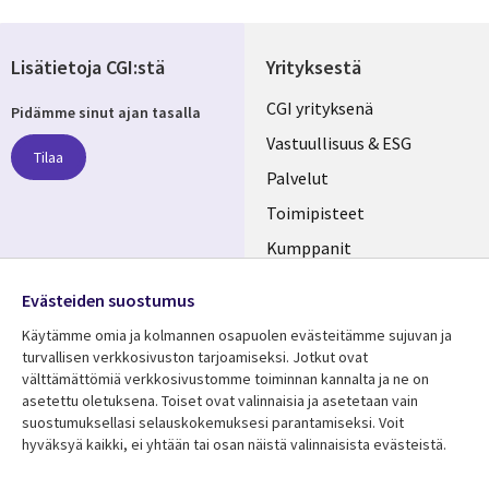
Lisätietoja CGI:stä
Yrityksestä
Useful
CGI yrityksenä
Pidämme sinut ajan tasalla
links
Vastuullisuus & ESG
Tilaa
FINLAND
Palvelut
Toimipisteet
Kumppanit
Seuraa meitä
Uutishuone
Evästeiden suostumus
Social
Ura CGI:llä
Käytämme omia ja kolmannen osapuolen evästeitämme sujuvan ja
Media
turvallisen verkkosivuston tarjoamiseksi. Jotkut ovat
FINLAND
välttämättömiä verkkosivustomme toiminnan kannalta ja ne on
asetettu oletuksena. Toiset ovat valinnaisia ​​ja asetetaan vain
Resurssikeskus
Lisätietoa
suostumuksellasi selauskokemuksesi parantamiseksi. Voit
hyväksyä kaikki, ei yhtään tai osan näistä valinnaisista evästeistä.
Library
Legal
Asiakastarinat
Tietosuoja
Artikkelit
Tietosuojaseloste