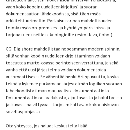
vaan koko koodin uudelleenkirjoitus) ja suoran
dokumentaation lähdekoodista, sisältäen myös
arkkitehtuurimallin. Ratkaisu tarjoaa mahdollisuuden
toimia myös on-premises- ja hybridiympäristöissä ja
tarjoaa tuen useille teknologioille (esim. Java, Cobol).
CGI Digishore mahdollistaa nopeamman modernisoinnin,
sillä vanhan koodin uudelleenkirjoittaminen voidaan
toteuttaa murto-osassa perinteiseen verrattuna, ja sekä
vanha että uusi järjestelmä voidaan dokumentoida
automaattisesti. Se vähentää henkilöriippuvuutta, koska
tekoäly kykenee purkamaan järjestelmän logiikan suoraan
lähdekoodista ilman manuaalista dokumentaatiota.
Dokumentaatio on laadukasta, ajantasaista ja haluttaessa
jatkuvasti päivittyvää – tarjoten kattavan kokonaiskuvan
sovelluspohjasta.
Ota yhteyttä, jos haluat keskustella lisää