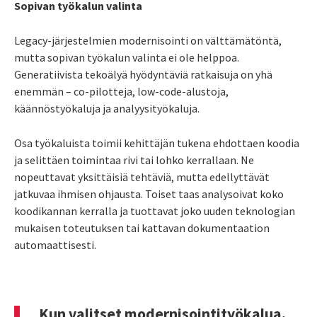
Sopivan työkalun valinta
Legacy-järjestelmien modernisointi on välttämätöntä,
mutta sopivan työkalun valinta ei ole helppoa.
Generatiivista tekoälyä hyödyntäviä ratkaisuja on yhä
enemmän – co-pilotteja, low-code-alustoja,
käännöstyökaluja ja analyysityökaluja.
Osa työkaluista toimii kehittäjän tukena ehdottaen koodia
ja selittäen toimintaa rivi tai lohko kerrallaan. Ne
nopeuttavat yksittäisiä tehtäviä, mutta edellyttävät
jatkuvaa ihmisen ohjausta. Toiset taas analysoivat koko
koodikannan kerralla ja tuottavat joko uuden teknologian
mukaisen toteutuksen tai kattavan dokumentaation
automaattisesti.
Kun valitset modernisointityökalua,