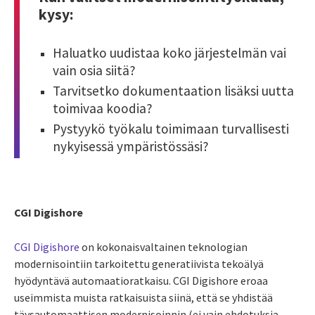
kysy:
Haluatko uudistaa koko järjestelmän vai
vain osia siitä?
Tarvitsetko dokumentaation lisäksi uutta
toimivaa koodia?
Pystyykö työkalu toimimaan turvallisesti
nykyisessä ympäristössäsi?
CGI Digishore
CGI Digishore
on kokonaisvaltainen teknologian
modernisointiin tarkoitettu generatiivista tekoälyä
hyödyntävä automaatioratkaisu. CGI Digishore eroaa
useimmista muista ratkaisuista siinä, että se yhdistää
täysautomaattisen modernisoinnin (ei vain ehdotuksia,