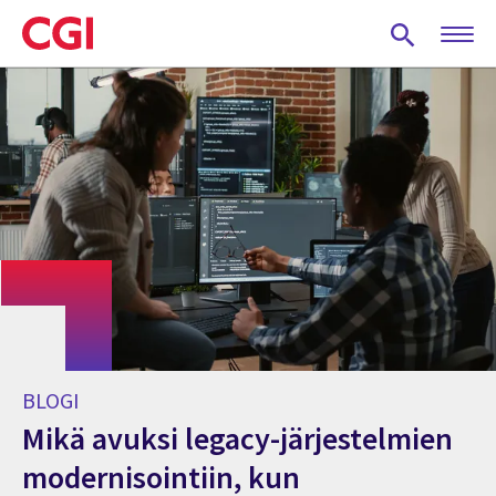
Skip
to
main
content
BLOGI
Mikä avuksi legacy-järjestelmien
modernisointiin, kun