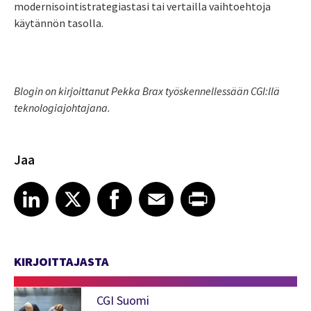
modernisointistrategiastasi tai vertailla vaihtoehtoja
käytännön tasolla.
Blogin on kirjoittanut Pekka Brax työskennellessään CGI:llä
teknologiajohtajana.
Jaa
Share article on LinkedIn
Share article on X
Share article on Facebook
Share article on Email
Share article on Print
LinkedIn
X
Facebook
Email
Print
KIRJOITTAJASTA
CGI Suomi