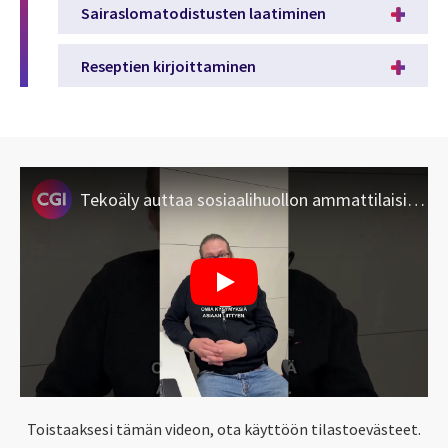
Sairaslomatodistusten laatiminen
Reseptien kirjoittaminen
Tekoäly auttaa sosiaalihuollon ammattilaisia ja asiakkaita
Toistaaksesi tämän videon, ota käyttöön tilastoevästeet.