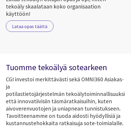
tekoäly skaalataan koko organisaation
käyttöön!
Lataa opas täältä
Tuomme
tekoälyä
sotearkeen
CGI investoi merkittävästi sekä OMNI360 Asiakas-
ja
potilastietojärjestelmän
tekoälytoiminnallisuuksiin
että innovatiivisiin täsmäratkaisuihin, kuten
aivoverenvuotojen ja uniapnean tunnistukseen.
Tavoitteenamme on tuoda aidosti hyödyllisiä ja
kustannustehokkaita ratkaisuja sote-toimialalle.