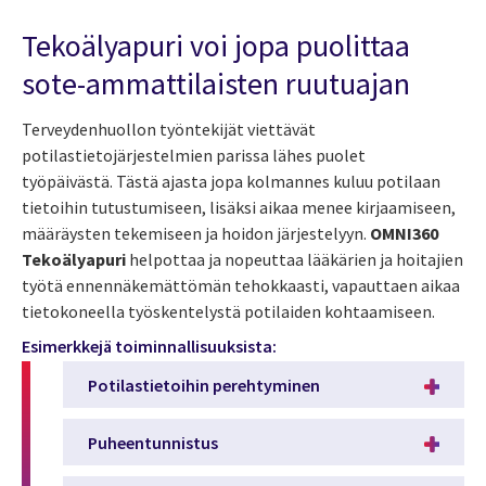
Tekoälyapuri voi jopa puolittaa
sote-ammattilaisten ruutuajan
Terveydenhuollon työntekijät viettävät
potilastietojärjestelmien parissa lähes puolet
työpäivästä. Tästä ajasta jopa kolmannes kuluu potilaan
tietoihin tutustumiseen, lisäksi aikaa menee kirjaamiseen,
määräysten tekemiseen ja hoidon järjestelyyn.
OMNI360
Tekoälyapuri
helpottaa ja nopeuttaa lääkärien ja hoitajien
työtä ennennäkemättömän tehokkaasti, vapauttaen aikaa
tietokoneella työskentelystä potilaiden kohtaamiseen.
Esimerkkejä toiminnallisuuksista:
Potilastietoihin perehtyminen
Puheentunnistus