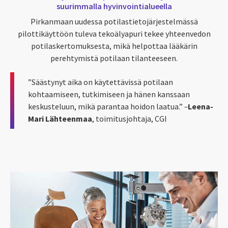
suurimmalla hyvinvointialueella
Pirkanmaan uudessa
potilastietojärjestelmässä
pilottikäyttöön
tuleva
tekoälyapuri tekee yhteenvedon
potilaskertomuksesta, mikä helpottaa lääkärin
perehtymistä potilaan tilanteeseen.
”
Säästynyt aika on käytettävissä potilaan
kohtaamiseen, tutkimiseen ja hänen kanssaan
keskusteluun, mikä parantaa hoidon laatua
.”
–
Leena-
Mari Lähteenmaa
,
toimitusjohtaja
, CGI