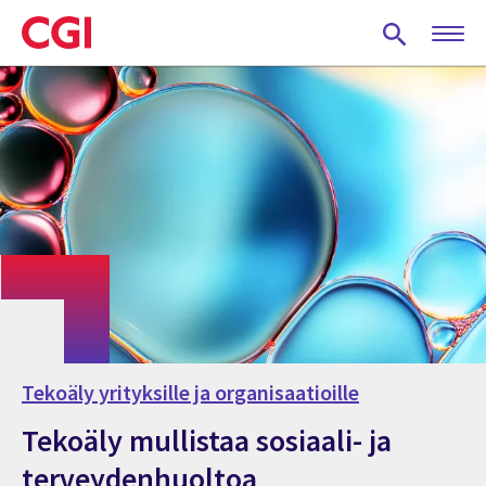
Skip
to
main
content
Tekoäly yrityksille ja organisaatioille
Tekoäly mullistaa sosiaali- ja
terveydenhuoltoa