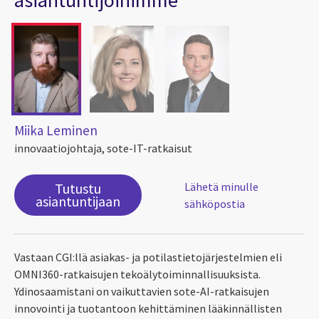
Miika Leminen
innovaatiojohtaja, sote-IT-ratkaisut
Tutustu
Lähetä minulle
asiantuntijaan
sähköpostia
Vastaan CGI:llä asiakas- ja potilastietojärjestelmien eli
OMNI360-ratkaisujen tekoälytoiminnallisuuksista.
Ydinosaamistani on vaikuttavien sote-AI-ratkaisujen
innovointi ja tuotantoon kehittäminen lääkinnällisten