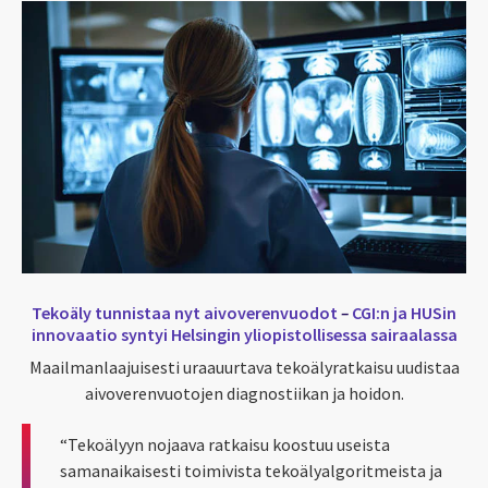
Tekoäly tunnistaa nyt aivoverenvuodot
–
CGI:n
ja
HUSin
innovaatio syntyi Helsingin yliopistollisessa sairaalassa
Maailmanlaajuisesti uraauurtava tekoälyratkaisu uudistaa
aivoverenvuotojen diagnostiikan ja hoidon.
“T
ekoälyyn nojaava ratkaisu koostuu useista
samanaikaisesti toimivista tekoälyalgoritmeista ja