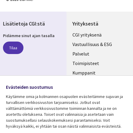
Lisätietoja CGI:stä
Yrityksestä
Useful
CGI yrityksenä
Pidämme sinut ajan tasalla
links
Vastuullisuus & ESG
Tilaa
FINLAND
Palvelut
Toimipisteet
Kumppanit
Seuraa meitä
Uutishuone
Evästeiden suostumus
Social
Ura CGI:llä
Käytämme omia ja kolmannen osapuolen evästeitämme sujuvan ja
Media
turvallisen verkkosivuston tarjoamiseksi. Jotkut ovat
FINLAND
välttämättömiä verkkosivustomme toiminnan kannalta ja ne on
asetettu oletuksena. Toiset ovat valinnaisia ​​ja asetetaan vain
Resurssikeskus
Lisätietoa
suostumuksellasi selauskokemuksesi parantamiseksi. Voit
hyväksyä kaikki, ei yhtään tai osan näistä valinnaisista evästeistä.
Library
Legal
Asiakastarinat
Tietosuoja