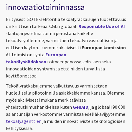
innovaatiotoiminnassa
Erityisesti SOTE-sektorilla tekoälyratkaisujen luotettavuus
on kriittisen tärkeää. CGI:n globaali
Responsible Use of AI
-laatujärjestelmä toimii perustana kaikelle
tekoälytyöllemme, varmistaen tekoälyn vastuullisen ja
eettisen käytön. Tuemme aktiivisesti
Euroopan komission
AI-toimiston työtä
Euroopan
tekoälysäädöksen
toimeenpanossa, edistäen sekä
innovaatioiden syntymistä että niiden turvallista
käyttöönottoa.
Tekoälyratkaisujemme vaikuttavuus varmistetaan
huolellisella pilotoinnilla asiakkaidemme kanssa. Olemme
myös aktiivisesti mukana merkittävissä
yhteistutkimushankkeissa kuten
GenAID
, ja globaali 90 000
asiantuntijan verkostomme varmistaa
edelläkävijyytemme
tekoälyagenttien
ja muiden innovatiivisten teknologioiden
kehityksessä.