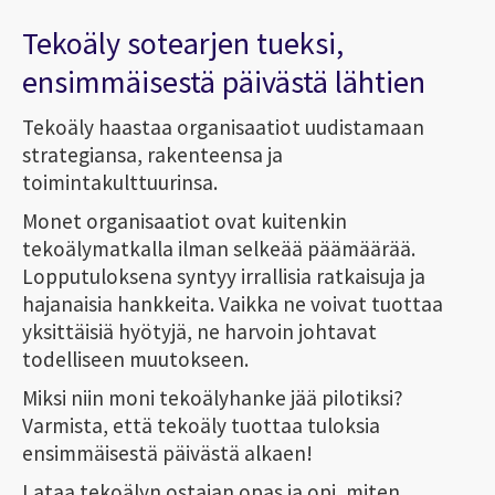
Tekoäly sotearjen tueksi,
ensimmäisestä päivästä lähtien
Tekoäly haastaa organisaatiot uudistamaan
strategiansa, rakenteensa ja
toimintakulttuurinsa.
Monet organisaatiot ovat kuitenkin
tekoälymatkalla ilman selkeää päämäärää.
Lopputuloksena syntyy irrallisia ratkaisuja ja
hajanaisia hankkeita. Vaikka ne voivat tuottaa
yksittäisiä hyötyjä, ne harvoin johtavat
todelliseen muutokseen.
Miksi niin moni tekoälyhanke jää pilotiksi?
Varmista, että tekoäly tuottaa tuloksia
ensimmäisestä päivästä alkaen!
Lataa tekoälyn ostajan opas ja opi, miten