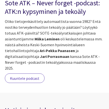
Sote ATK
–
Never forget -podcast:
ATK:n kypsyminen ja tekoäly
Oliko tietojenkäsittely automaattista vuonna 1982? Entä
nostiko terveydenhuollon tekoäly jo päätään? Löytyykö
totuus ATK-päiviltä? SOTE-tekoälyratkaisujen johtava
asiantuntijamme
Miika Leminen
oli keskustelemassa mm.
näistä aiheista Keski-Suomen hyvinvointialueen
tietohallintojohtaja
Ari-Pekka Paanasen
ja
digitalisaatiojohtaja
Jari Porrasmaan
kanssa Sote ATK -
Never forget -podcastin tekoälyjaksossa maaliskuussa
2025.
Kuuntele podcast