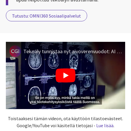
Tutustu: OMNI360 Sosiaalipalvelut
Tekoäly tunnistaa nyt aivoverenvuodot: AI Head Analysis uudistaa diagnostiikan ja hoidon
Toistaaksesi tämän videon, ota käyttöön tilastoevästeet.
Google/YouTube voi käsitellä tietojasi -
Lue lisää
.