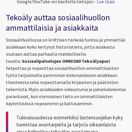
Google/YouTube voi käsitellä tietojasi -
Lue lisää
.
Tekoäly auttaa sosiaalihuollon
ammattilaisia ja asiakkaita
Sosiaalihuollossa on kriittisen tärkeää tuntea ja ymmärtää
asiakkaan koko kertynyt historiatieto, jotta asiakasta
osataan auttaa parhaalla mahdollisella
tavalla.
Sosiaalipalvelujen OMNI360 Tekoälyapuri
helpottaa ja nopeuttaa sosiaalihuollon ammattilaisten
työtä tarjoamalla paremman kokonaiskuvan asiakkaan
tilanteesta sekä nopeuttamalla kirjausten ja päätösten
tekemistä. Myös asiakkaiden oikeusturva ja palvelukokemus
parantuvat, kun olennainen tieto on ammattilaisten
käytettävissä nopeammin ja kattavammin.
Tulevaisuudessa esimerkiksi lastensuojelun kyky
tunnistaa avuntarpeita ja tarjota oikeanlaista
apua helpottuu tekoälyn avustamana.