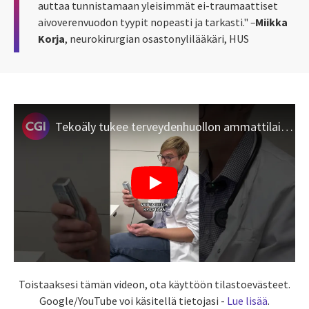
auttaa tunnistamaan yleisimmät ei-traumaattiset
aivoverenvuodon tyypit nopeasti ja tarkasti."
–
Miikka
Korja
,
neurokirurgian osastonylilääkäri, HUS
Tekoäly tukee terveydenhuollon ammattilaisten arkea
Toistaaksesi tämän videon, ota käyttöön tilastoevästeet.
Google/YouTube voi käsitellä tietojasi -
Lue lisää
.