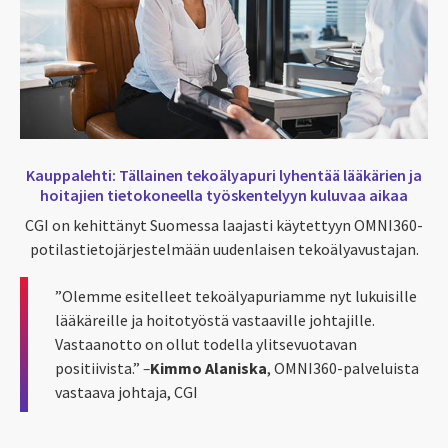
Kauppalehti:
Tällainen tekoälyapuri lyhentää lääkärien ja
hoitajien tietokoneella työskentelyyn kuluvaa aikaa
CGI
on kehittänyt Suomessa laajasti käytettyyn OMNI360-
potilastietojärjestelmään uudenlaisen tekoälyavustaja
n.
”
Olemme esitelleet tekoälyapuriamme nyt lukuisille
lääkäreille ja hoitotyöstä vastaaville johtajille.
Vastaanotto on ollut todella ylitsevuotavan
positiivista
.
”
–
Kimmo Alaniska
,
OMNI360-palveluista
vastaava johtaja
,
CGI