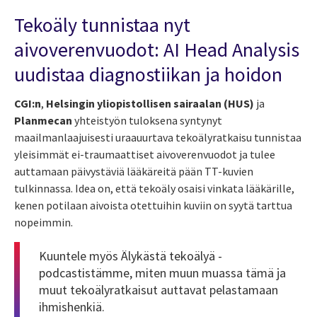
Tekoäly tunnistaa nyt
aivoverenvuodot: AI Head Analysis
uudistaa diagnostiikan ja hoidon
CGI:n
,
Helsingin yliopistollisen sairaalan (HUS)
ja
Planmecan
yhteistyön tuloksena syntynyt
maailmanlaajuisesti uraauurtava tekoälyratkaisu tunnistaa
yleisimmät ei-traumaattiset aivoverenvuodot ja tulee
auttamaan päivystäviä lääkäreitä pään TT-kuvien
tulkinnassa. Idea on, että tekoäly osaisi vinkata lääkärille,
kenen potilaan aivoista otettuihin kuviin on syytä tarttua
nopeimmin.
Kuuntele myös
Älykästä tekoälyä -
podcastistämme
, miten muun muassa tämä ja
muut tekoälyratkaisut auttavat pelastamaan
ihmishenkiä.