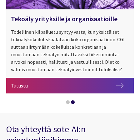
Tekoäly yrityksille ja organisaatioille
Todellinen kilpailuetu syntyy vasta, kun yksittäiset
tekoälykokeilut skaalataan koko organisaatioon. CGI
auttaa siirtymään kokeiluista konkretiaan ja
muuttamaan tekoälyn mitattavaksi liiketoiminta-
arvoksi nopeasti, hallitusti ja vastuullisesti. Oletko
Helsingin Lääkäripäivät 2026
valmis muuttamaan tekoälyinvestoinnit tuloksiksi?
Tekoäly yrityksille ja organisaatioille
Tutustu
Ota yhteyttä sote-AI:n
asiantuntijoihimme