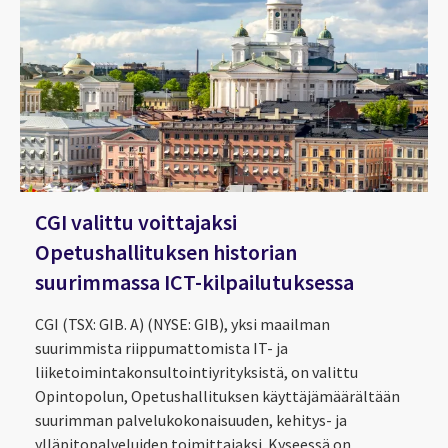
CGI valittu voittajaksi
Opetushallituksen historian
suurimmassa ICT-kilpailutuksessa
CGI (TSX: GIB. A) (NYSE: GIB), yksi maailman
suurimmista riippumattomista IT- ja
liiketoimintakonsultointiyrityksistä, on valittu
Opintopolun, Opetushallituksen käyttäjämäärältään
suurimman palvelukokonaisuuden, kehitys- ja
ylläpitopalveluiden toimittajaksi. Kyseessä on