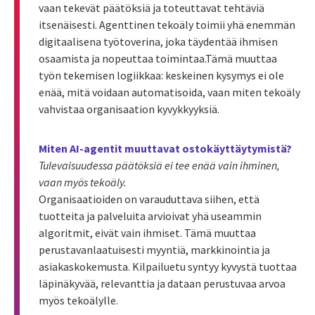
vaan tekevät päätöksiä ja toteuttavat tehtäviä
itsenäisesti. Agenttinen tekoäly toimii yhä enemmän
digitaalisena työtoverina, joka täydentää ihmisen
osaamista ja nopeuttaa toimintaa.Tämä muuttaa
työn tekemisen logiikkaa: keskeinen kysymys ei ole
enää, mitä voidaan automatisoida, vaan miten tekoäly
vahvistaa organisaation kyvykkyyksiä.
Miten AI-agentit muuttavat ostokäyttäytymistä?
Tulevaisuudessa päätöksiä ei tee enää vain ihminen,
vaan myös tekoäly.
Organisaatioiden on varauduttava siihen, että
tuotteita ja palveluita arvioivat yhä useammin
algoritmit, eivät vain ihmiset. Tämä muuttaa
perustavanlaatuisesti myyntiä, markkinointia ja
asiakaskokemusta. Kilpailuetu syntyy kyvystä tuottaa
läpinäkyvää, relevanttia ja dataan perustuvaa arvoa
myös tekoälylle.