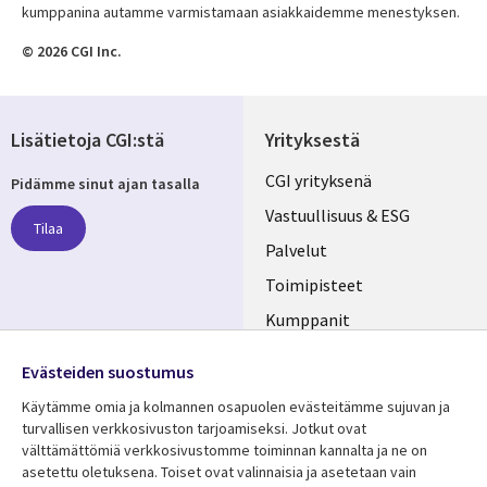
kumppanina autamme varmistamaan asiakkaidemme menestyksen.
© 2026 CGI Inc.
Lisätietoja CGI:stä
Yrityksestä
Useful
CGI yrityksenä
Pidämme sinut ajan tasalla
links
Vastuullisuus & ESG
Tilaa
FINLAND
Palvelut
Toimipisteet
Kumppanit
Seuraa meitä
Uutishuone
Evästeiden suostumus
Social
Ura CGI:llä
Käytämme omia ja kolmannen osapuolen evästeitämme sujuvan ja
Media
turvallisen verkkosivuston tarjoamiseksi. Jotkut ovat
FINLAND
välttämättömiä verkkosivustomme toiminnan kannalta ja ne on
asetettu oletuksena. Toiset ovat valinnaisia ​​ja asetetaan vain
Resurssikeskus
Lisätietoa