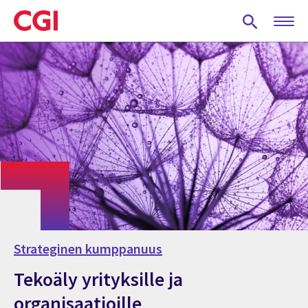
Skip
to
main
content
Strateginen kumppanuus
Tekoäly yrityksille ja
organisaatioille