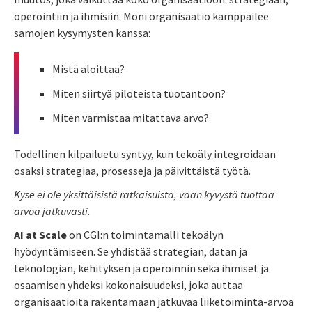
operointiin ja ihmisiin. Moni organisaatio kamppailee
samojen kysymysten kanssa:
Mistä aloittaa?
Miten siirtyä piloteista tuotantoon?
Miten varmistaa mitattava arvo?
Todellinen kilpailuetu syntyy, kun tekoäly integroidaan
osaksi strategiaa, prosesseja ja päivittäistä työtä.
Kyse ei ole yksittäisistä ratkaisuista, vaan kyvystä tuottaa
arvoa jatkuvasti.
AI at Scale
on CGI:n toimintamalli tekoälyn
hyödyntämiseen. Se yhdistää strategian, datan ja
teknologian, kehityksen ja operoinnin sekä ihmiset ja
osaamisen yhdeksi kokonaisuudeksi, joka auttaa
organisaatioita rakentamaan jatkuvaa liiketoiminta-arvoa