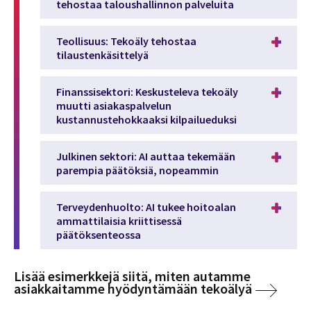
tehostaa taloushallinnon palveluita
Teollisuus: Tekoäly tehostaa
tilaustenkäsittelyä
Finanssisektori: Keskusteleva tekoäly
muutti asiakaspalvelun
kustannustehokkaaksi kilpailueduksi
Julkinen sektori: AI auttaa tekemään
parempia päätöksiä, nopeammin
Terveydenhuolto: AI tukee hoitoalan
ammattilaisia kriittisessä
päätöksenteossa
Lisää esimerkkejä siitä, miten autamme
asiakkaitamme hyödyntämään tekoälyä