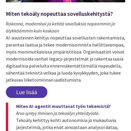
Miten tekoäly nopeuttaa sovelluskehitystä?
Rakenna, modernisoi ja kehitä sovelluksia nopeammin ja
älykkäämmin kuin koskaan
AI-avusteinen kehitys nopeuttaa sovellusten rakentamista,
parantaa laatua ja tekee modernisoinnista hallittavampaa,
myös monimutkaisissa ympäristöissä. Organisaatiot voivat
modernisoida vanhat legacy-järjestelmät ja rakentaa uusia
digitaalisia palveluita ennennäkemättömällä nopeudella,
vähentää teknistä velkaa ja luoda kyvykkyyden, joka tukee
jatkuvaa liiketoiminnan uudistumista.
Lue lisää
Miten AI-agentit muuttavat työn tekemistä?
Arvo syntyy ihmisen ja tekoälyn yhteistyöstä.
Tekoäly kehittyy kohti autonomisia ja mukautuvia
järjestelmiä, jotka eivät ainoastaan analysoi dataa,