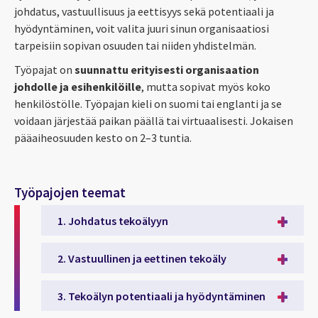
johdatus, vastuullisuus ja eettisyys sekä potentiaali ja
hyödyntäminen, voit valita juuri sinun organisaatiosi
tarpeisiin sopivan osuuden tai niiden yhdistelmän.
Työpajat on
suunnattu erityisesti organisaation
j
ohdolle ja esihenkilöille
, mutta sopivat myös koko
henkilöstölle.
Työpajan kieli on suomi tai englanti ja se
voidaan järjestää paikan päällä tai virtuaalisesti. Jokaisen
pääaiheosuuden kesto on 2–3 tuntia.
Työpajojen teemat
1. Johdatus tekoälyyn
2. Vastuullinen ja eettinen tekoäly
3. Tekoälyn potentiaali ja hyödyntäminen