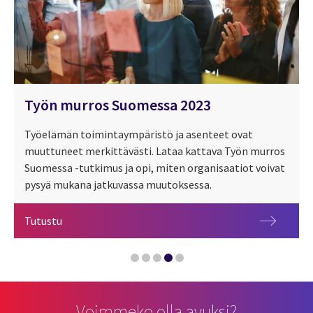
Työn murros Suomessa 2023
Työelämän toimintaympäristö ja asenteet ovat
muuttuneet merkittävästi. Lataa kattava Työn murros
Suomessa -tutkimus ja opi, miten organisaatiot voivat
pysyä mukana jatkuvassa muutoksessa.
Tekoälyn ostajan opas
Työn murros Suomessa 2023
Tutustu
Muutosjohtaminen
Tekoäly yrityksille ja organisaatioille
Tekoälypodcast - Älykästä tekoa
Voimmeko olla avuksi?