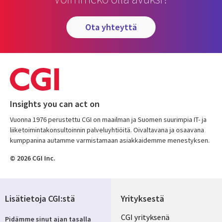
ota yhteyttä
Insights you can act on
Vuonna 1976 perustettu CGI on maailman ja Suomen suurimpia IT- ja
liiketoimintakonsultoinnin palveluyhtiöitä. Oivaltavana ja osaavana
kumppanina autamme varmistamaan asiakkaidemme menestyksen.
© 2026 CGI Inc.
Lisätietoja CGI:stä
Yrityksestä
Useful
CGI yrityksenä
Pidämme sinut ajan tasalla