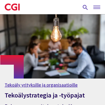
Skip
to
main
content
Tekoäly yrityksille ja organisaatioille
Tekoälystrategia ja -työpajat