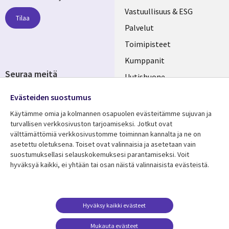
links
Vastuullisuus & ESG
Tilaa
FINLAND
Palvelut
Toimipisteet
Kumppanit
Seuraa meitä
Uutishuone
Social
Ura CGI:llä
Evästeiden suostumus
Media
Käytämme omia ja kolmannen osapuolen evästeitämme sujuvan ja
FINLAND
turvallisen verkkosivuston tarjoamiseksi. Jotkut ovat
välttämättömiä verkkosivustomme toiminnan kannalta ja ne on
Resurssikeskus
Lisätietoa
asetettu oletuksena. Toiset ovat valinnaisia ​​ja asetetaan vain
Library
Legal
suostumuksellasi selauskokemuksesi parantamiseksi. Voit
Asiakastarinat
Tietosuoja
hyväksyä kaikki, ei yhtään tai osan näistä valinnaisista evästeistä.
Links
FINLAND
Artikkelit
Tietosuojaseloste
FINLAND
Blogit
Käyttöehdot
Tapahtumat
Yhteystiedot
Hyväksy kaikki evästeet
Podcastit
Evästeasetuksesi
Mukauta evästeet