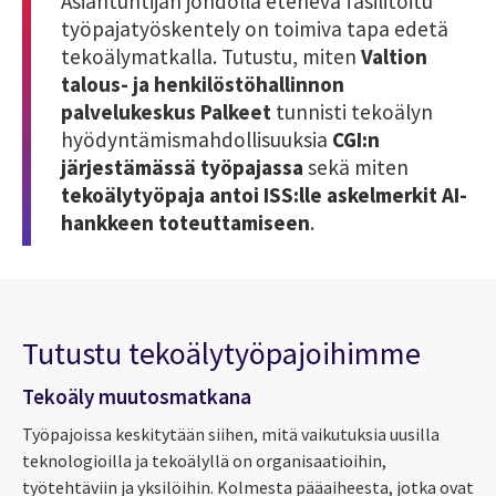
Asiantuntijan johdolla etenevä fasilitoitu
työpajatyöskentely on toimiva tapa edetä
tekoälymatkalla. Tutustu, miten
Valtion
talous- ja henkilöstöhallinnon
palvelukeskus Palkeet
tunnisti tekoälyn
hyödyntämismahdollisuuksia
CGI:n
järjestämässä työpajassa
sekä miten
tekoälytyöpaja antoi ISS:lle askelmerkit AI-
hankkeen toteuttamiseen
.
Tutustu tekoälytyöpajoihimme
Tekoäly muutosmatkana
Työpajoissa keskitytään siihen, mitä vaikutuksia uusilla
teknologioilla ja tekoälyllä on organisaatioihin,
työtehtäviin ja yksilöihin. Kolmesta pääaiheesta, jotka ovat