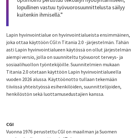
lopullinen vastuu työvuorosuunnittelusta säilyy
kuitenkin ihmisellä.”
Lapin hyvinvointialue on hyvinvointialueista ensimmäinen,
joka ottaa käyttöön CGI:n Titania 2.0 -järjestelmän. Tähän
asti Lapin hyvinvointialueen käytössä on ollut järjestelmän
aiempi versio, jolla on suunniteltu työvuorot terveys- ja
sosiaalihuollon työntekijöille. Suunnitelmien mukaan
Titania 2.0 otetaan käyttöön Lapin hyvinvointialueella
vuoden 2026 alussa. Käyttöönotto tullaan tekemään
tiiviissä yhteistyössä esihenkilöiden, suunnittelijoiden,
henkilöstön sekä luottamusedustajien kanssa.
CGI
Vuonna 1976 perustettu CGI on maailman ja Suomen