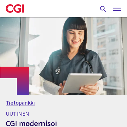
Skip
to
main
content
Tietopankki
UUTINEN
CGI modernisoi