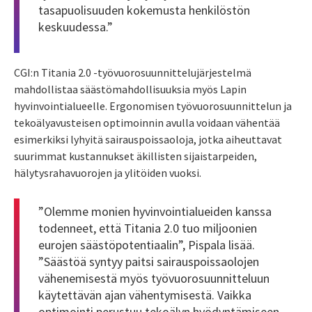
tasapuolisuuden kokemusta henkilöstön
keskuudessa.”
CGI:n Titania 2.0 -työvuorosuunnittelujärjestelmä
mahdollistaa säästömahdollisuuksia myös Lapin
hyvinvointialueelle. Ergonomisen työvuorosuunnittelun ja
tekoälyavusteisen optimoinnin avulla voidaan vähentää
esimerkiksi lyhyitä sairauspoissaoloja, jotka aiheuttavat
suurimmat kustannukset äkillisten sijaistarpeiden,
hälytysrahavuorojen ja ylitöiden vuoksi.
”Olemme monien hyvinvointialueiden kanssa
todenneet, että Titania 2.0 tuo miljoonien
eurojen säästöpotentiaalin”, Pispala lisää.
”Säästöä syntyy paitsi sairauspoissaolojen
vähenemisestä myös työvuorosuunnitteluun
käytettävän ajan vähentymisestä. Vaikka
optimointi perustuu tekoälyn hyödyntämiseen,