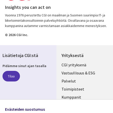
Insights you can act on
Vuonna 1976 perustettu CGI on maailman ja Suomen suurimpia IT- ja
liiketoimintakonsultoinnin palveluyhtiöitä. Oivaltavana ja osaavana
kumppanina autamme varmistamaan asiakkaidemme menestyksen.
© 2026 CGI Inc.
Lisätietoja CGI:stä
Yrityksestä
Useful
CGI yrityksenä
Pidämme sinut ajan tasalla
links
Vastuullisuus & ESG
Tilaa
FINLAND
Palvelut
Toimipisteet
Kumppanit
Seuraa meitä
Uutishuone
Evästeiden suostumus