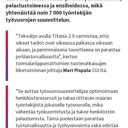
pelastustoimessa ja ensihoidossa, mikä
yhtenäistää noin 7 000 työntekijän
työvuorojen suunnittelun.
”Tekoälyn avulla Titania 2.0 varmistaa, että
oikeat taidot ovat oikeassa paikassa oikeaan
aikaan, ja perimmäisenä tavoitteena on parantaa
potilasturvallisuutta”, kertoo
toimialariippumattomien
tuoteratkaisujen
liiketoiminnan johtaja
Mari Pispala
CGI:ltä.
”Se auttaa työvuorosuunnittelijaa optimoimaan
henkilöstöresurssit ja takaa riittävän määrän
työntekijöitä jokaiselle työvuorolle, mikä
vähentää työkuormitusta ja tukee henkilöstön
palautumista. Tämä puolestaan parantaa
työturvallisuutta ja työhyvinvointia sekä edistää