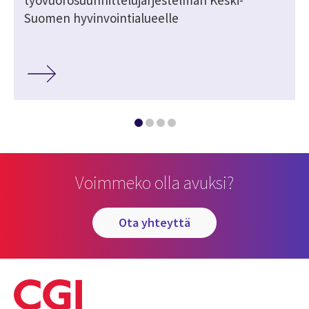
työvuorosuunnittelujärjestelmän Keski-
Suomen hyvinvointialueelle
Voimmeko olla avuksi?
ota yhteyttä