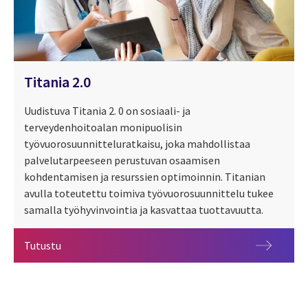
Titania 2.0
Uudistuva Titania 2. 0 on sosiaali- ja
terveydenhoitoalan monipuolisin
työvuorosuunnitteluratkaisu, joka mahdollistaa
palvelutarpeeseen perustuvan osaamisen
kohdentamisen ja resurssien optimoinnin. Titanian
avulla toteutettu toimiva työvuorosuunnittelu tukee
samalla työhyvinvointia ja kasvattaa tuottavuutta.
Titania 2.0
Tutustu