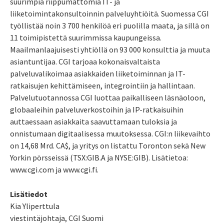
suurimpia riippumattomia IT- ja
liiketoimintakonsultoinnin palveluyhtiöitä. Suomessa CGI
työllistää noin 3 700 henkilöä eri puolilla maata, ja sillä on
11 toimipistettä suurimmissa kaupungeissa.
Maailmanlaajuisesti yhtiöllä on 93 000 konsulttia ja muuta
asiantuntijaa. CGI tarjoaa kokonaisvaltaista
palveluvalikoimaa asiakkaiden liiketoiminnan ja IT-
ratkaisujen kehittämiseen, integrointiin ja hallintaan.
Palvelutuotannossa CGI luottaa paikalliseen läsnäoloon,
globaaleihin palveluverkostoihin ja IP-ratkaisuihin
auttaessaan asiakkaita saavuttamaan tuloksia ja
onnistumaan digitaalisessa muutoksessa. CGI:n liikevaihto
on 14,68 Mrd. CA$, ja yritys on listattu Toronton sekä New
Yorkin pörsseissä (TSX:GIB.A ja NYSE:GIB). Lisätietoa:
www.cgi.com ja www.cgi.fi.
Lisätiedot
Kia Yliperttula
viestintäjohtaja, CGI Suomi