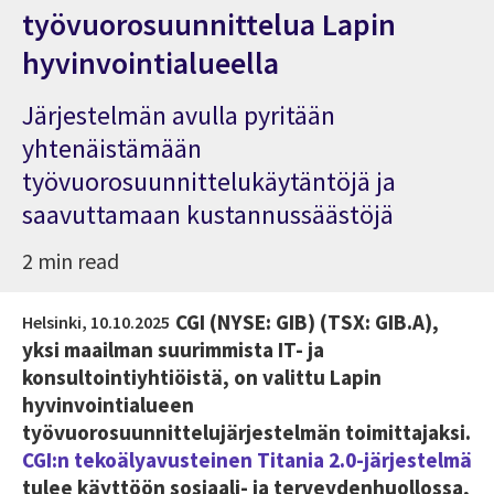
työvuorosuunnittelua Lapin
hyvinvointialueella
Järjestelmän avulla pyritään
yhtenäistämään
työvuorosuunnittelukäytäntöjä ja
saavuttamaan kustannussäästöjä
2 min read
CGI (NYSE: GIB) (TSX: GIB.A),
Helsinki,
10.10.2025
yksi maailman suurimmista IT- ja
konsultointiyhtiöistä, on valittu Lapin
hyvinvointialueen
työvuorosuunnittelujärjestelmän toimittajaksi.
CGI:n tekoälyavusteinen Titania 2.0-järjestelmä
tulee käyttöön sosiaali- ja terveydenhuollossa,