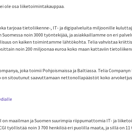
ei ole osa liiketoimintakauppaa.
ka tarjoaa tietoliikenne-, IT- ja digipalveluita miljoonille kuluttaj
 on Suomessa noin 3000 työntekijää, ja asiakkaillamme on eri palv
lisuus on kaiken toimintamme lähtökohta. Telia vahvistaa kriittis
ittain noin 200 miljoonaa euroa koko maan kattaviin tietoliikenne
Companya, joka toimii Pohjoismaissa ja Baltiassa. Telia Companyn 
htiö on sitoutunut saavuttamaan nettonollapäästöt koko arvoketj
dialle
I on maailman ja Suomen suurimpia riippumattomia IT- ja liiket
GI työllistää noin 3 700 henkilöä eri puolilla maata, ja sillä on 