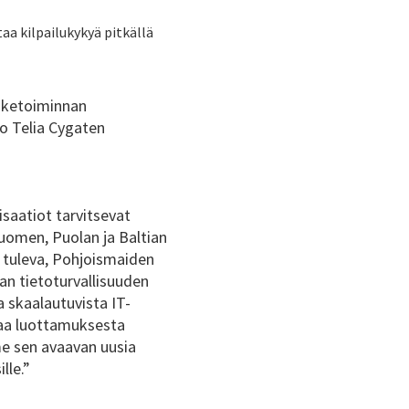
aa kilpailukykyä pitkällä
iiketoiminnan
o Telia Cygaten
isaatiot tarvitsevat
uomen, Puolan ja Baltian
uleva, Pohjoismaiden
n tietoturvallisuuden
 skaalautuvista IT-
iaa luottamuksesta
e sen avaavan uusia
lle.”