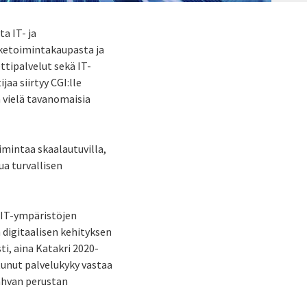
a IT- ja
iketoimintakaupasta ja
ettipalvelut sekä IT-
aa siirtyy CGI:lle
 vielä tavanomaisia
imintaa skaalautuvilla,
vua turvallisen
 IT-ympäristöjen
 digitaalisen kehityksen
i, aina Katakri 2020-
ntunut palvelukyky vastaa
vahvan perustan