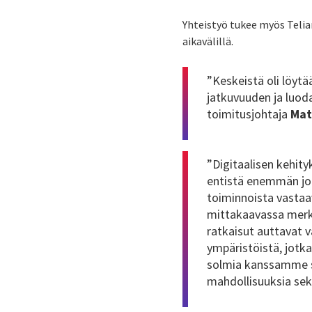
Yhteistyö tukee myös Telian
aikavälillä.
”Keskeistä oli löyt
jatkuvuuden ja luod
toimitusjohtaja
Mat
”Digitaalisen kehity
entistä enemmän jou
toiminnoista vastaa
mittakaavassa merki
ratkaisut auttavat 
ympäristöistä, jotk
solmia kanssamme s
mahdollisuuksia sekä 