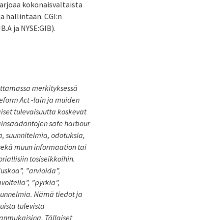
tarjoaa kokonaisvaltaista
a hallintaan. CGI:n
B.A ja NYSE:GIB).
ittamassa merkityksessä
eform Act -lain ja muiden
iset tulevaisuutta koskevat
lainsäädäntöjen safe harbour
a, suunnitelmia, odotuksia,
 sekä muun informaation tai
iallisiin tosiseikkoihin.
”uskoa”, ”arvioida”,
oitella”, ”pyrkiä”,
muunnelmia. Nämä tiedot ja
ista tulevista
sianmukaisina. Tällaiset