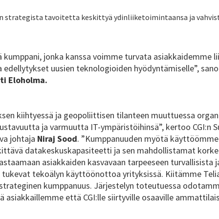
 strategista tavoitetta keskittyä ydinliiketoimintaansa ja vahvist
ää kumppani, jonka kanssa voimme turvata asiakkaidemme l
a edellytykset uusien teknologioiden hyödyntämiselle”, sano
ti Eloholma.
ksen kiihtyessä ja geopoliittisen tilanteen muuttuessa organ
stavuutta ja varmuutta IT-ympäristöihinsä”, kertoo CGI:n S
va johtaja
Niraj Sood
. ”Kumppanuuden myötä käyttöömme t
ttävä datakeskuskapasiteetti ja sen mahdollistamat korkea
vastaamaan asiakkaiden kasvavaan tarpeeseen turvallisista ja
a tukevat tekoälyn käyttöönottoa yrityksissä. Kiitämme Tel
trateginen kumppanuus. Järjestelyn toteutuessa odotamm
asiakkaillemme että CGI:lle siirtyville osaaville ammattilaisi