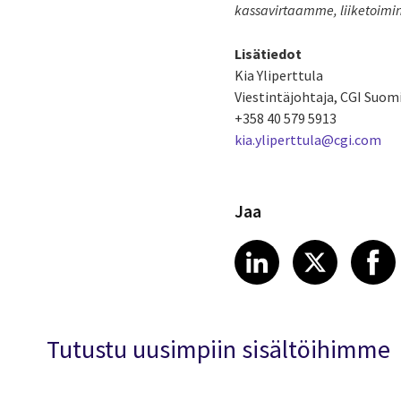
kassavirtaamme, liiketoim
Lisätiedot
Kia Yliperttula
Viestintäjohtaja, CGI Suom
+358 40 579 5913
kia.yliperttula@cgi.com
Jaa
Share article
Share art
Shar
LinkedIn
X
Tutustu uusimpiin sisältöihimme