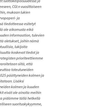
et luottokelpoisuudessa ja
tteeseen, CGI:n vuosittaiseen
oihin, mukaan lukien
arvopaperi- ja
ssä tiedotteessa esitetyt
lä ole aikomusta eikä
a uuden informaation, tulevien
tä oletukset, joihin nämä
ullisia, lukijoita
aisuutta koskevat tiedot ja
trategisten prioriteettiemme
oitetaan siitä, että
aiheuttaa toteutuneiden
.2025 päättyneiden kolmen ja
tataan. Lisäksi
tyneiden kolmen ja kuuden
t eivät ole ainoita meihin
oita pidämme tällä hetkellä
delliseen suorituskykyymme,