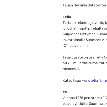
Telian Helsinki Datacenter 
Telia
Telia on teknologiayhtiö, jo
julkishallinnolle. Telialla
miljoonaa liittymää. Turval
investoimalla Suomeen vuos
ICT-palveluihin.
Telia Cygate on osa Telia 
oli 7,3 miljardia euroa. Y
mennessä.
Katso lisää:
www.telia.fi/me
CGI
Vuonna 1976 perustettu CG
palveluyhtiöitä. Suomessa C