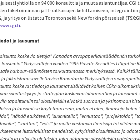
isesti yhtiöllä on 94 000 konsulttia ja muuta asiantuntijaa. CGI 
en liiketoiminnan ja IT-ratkaisujen kehittämiseen, integrointiin j
$, ja yritys on listattu Toronton sekä New Yorkin pörsseissä (TSX:GI
www.cgi.fi
.
iedot ja lausumat
evaisuutta koskevia tietoja” Kanadan arvopaperilainsäädännön tarko
 lausumia” Yhdysvaltojen vuoden 1995 Private Securities Litigation R
 safe harbour -säännösten tarkoittamassa merkityksessä. Kaikki tälla
 ja julkaistaan sovellettavien Kanadan ja Yhdysvaltojen arvopaperi
suutta koskevat tiedot ja lausumat sisältävät kaiken CGI:n aikomuksi
levaa suorituskykyä ja strategiaa koskevan informaation ja lausumat
eviin tapahtumiin tai olosuhteisiin eivätkä suoraan ja yksinomaan histor
doissa ja lausumissa käytetään usein, mutta ei aina, ilmaisuja kuten 
da”, ”nähdä etukäteen”, ”suunnitella”, ”ennustaa”, ”projektoida”, ”tav
”tavoite”, ”saattaa”, ”voisi” ja muita vastaavia ilmaisuja tai niiden 
eemme historiallisista trendeistä, nykyisistä olosuhteista ja odotetu
leisiin ja erityisiin oletuksiin, joita pidämme olosuhteisiin nähden a