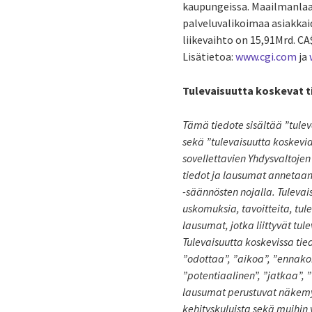
kaupungeissa. Maailmanlaaju
palveluvalikoimaa asiakkaid
liikevaihto on 15,91Mrd. CA
Lisätietoa:
www.cgi.com
ja
Tulevaisuutta koskevat t
Tämä tiedote sisältää ”tul
sekä ”tulevaisuutta koskevia
sovellettavien Yhdysvaltojen
tiedot ja lausumat annetaan
-säännösten nojalla. Tulevai
uskomuksia, tavoitteita, tu
lausumat, jotka liittyvät tul
Tulevaisuutta koskevissa tie
”odottaa”, ”aikoa”, ”ennakoi
”potentiaalinen”, ”jatkaa”, 
lausumat perustuvat näkemyks
kehityskuluista sekä muihin y