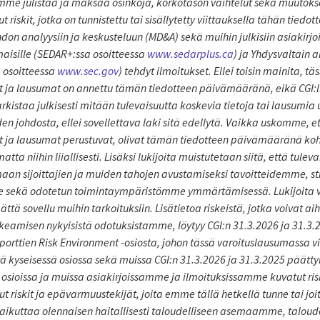
ymme julistaa ja maksaa osinkoja, korkotason vaihtelut sekä muutoks
 riskit, jotka on tunnistettu tai sisällytetty viittauksella tähän tiedo
hdon analyysiin ja keskusteluun (MD&A) sekä muihin julkisiin asiakirj
isille (SEDAR+:ssa osoitteessa
www.sedarplus.ca
) ja Yhdysvaltain 
a osoitteessa
www.sec.gov
) tehdyt ilmoitukset. Ellei toisin mainita, tä
ot ja lausumat on annettu tämän tiedotteen päivämääränä, eikä CGI:l
tarkistaa julkisesti mitään tulevaisuutta koskevia tietoja tai lausumi
n johdosta, ellei sovellettava laki sitä edellytä. Vaikka uskomme, et
t ja lausumat perustuvat, olivat tämän tiedotteen päivämääränä kohtu
a niihin liiallisesti. Lisäksi lukijoita muistutetaan siitä, että tulev
maan sijoittajien ja muiden tahojen avustamiseksi tavoitteidemme, s
 sekä odotetun toimintaympäristömme ymmärtämisessä. Lukijoita var
mättä sovellu muihin tarkoituksiin. Lisätietoa riskeistä, jotka voivat 
eamisen nykyisistä odotuksistamme, löytyy CGI:n 31.3.2026 ja 31.3
ttien Risk Environment -osiosta, johon tässä varoituslausumassa vii
ä kyseisessä osiossa sekä muissa CGI:n 31.3.2026 ja 31.3.2025 päät
sioissa ja muissa asiakirjoissamme ja ilmoituksissamme kuvatut riski
ut riskit ja epävarmuustekijät, joita emme tällä hetkellä tunne tai j
vaikuttaa olennaisen haitallisesti taloudelliseen asemaamme, talou