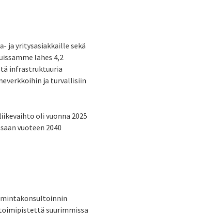
a- ja yritysasiakkaille sekä
eluissamme lähes 4,2
tä infrastruktuuria
verkkoihin ja turvallisiin
liikevaihto oli vuonna 2025
ussaan vuoteen 2040
oimintakonsultoinnin
11 toimipistettä suurimmissa