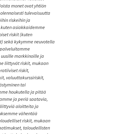
 joista monet ovat yhtiön
olennaisesti tulevaisuutta
ihin riskeihin ja
it, kuten asiakkaidemme
iset riskit (kuten
odat) sekä kykymme neuvotella
aa palveluitamme
uusille markkinoille ja
 liittyvät riskit, mukaan
tiiviset riskit,
it, valuuttakurssiriskit,
ästyminen tai
mme houkutella ja pitää
tamme ja periä saatavia,
ittyviä aloitteita ja
oumuksemme vähentää
loudelliset riskit, mukaan
vaatimukset, taloudellisten