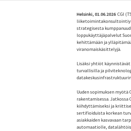
Helsinki,
01.06.2026
CGI
(TS
liiketoimintakonsultointiy
strategisesta kumppanuud
loppukäyttäjäpalvelut Suome
kehittämään ja ylläpitämää
viranomaiskäsittelyjä.
Lisäksi yhtiöt käynnistävä
turvallisilla ja pilviteknol
datakeskusinfrastruktuurin 
Uuden sopimuksen myötä CGI
rakentamisessa. Jatkossa C
kiihdyttämiseksi ja kriitt
sertifioiduista korkean tur
asiakkaiden kasvavaan tarp
automaatiolle, datalähtöisi