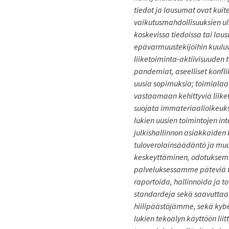
tiedot ja lausumat ovat kuite
vaikutusmahdollisuuksien ulk
koskevissa tiedoissa tai lausu
epävarmuustekijöihin kuuluv
liiketoiminta-aktiivisuuden ta
pandemiat, aseelliset konfli
uusia sopimuksia; toimialaa
vastaamaan kehittyviä liiket
suojata immateriaalioikeuks
lukien uusien toimintojen int
julkishallinnon asiakkaiden ka
tuloverolainsäädäntö ja muu
keskeyttäminen, odotuksemme
palveluksessamme päteviä ty
raportoida, hallinnoida ja t
standardeja sekä saavuttaa
hiilipäästöjämme, sekä kyber
lukien tekoälyn käyttöön liit