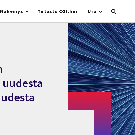
Näkemys
Tutustu CGI:hin
Ura
n
a uudesta
uudesta