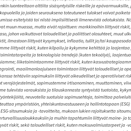
nkin luonteeltaan alttiita sisäsyntyisille riskeille ja epävarmuuksille,
opuolella ja joiden seurauksena toteutuneet tulokset voivat poiketa 
missa esitetyistä tai niistä implisiittisesti ilmenevistä odotuksista. Nä
at muun muassa, mutta eivät rajoittuen: markkinoihin liittyvät risk
so, johon vaikuttavat taloudelliset ja poliittiset olosuhteet, muut ulko
ktit, ilmastoon liittyvät kysymykset, inflaatio, tullit ja/tai kauppas
mme liittyvät riskit, kuten kilpailu ja kykymme kehittää ja laajent
oimintatarpeita ja teknologisia trendejä (kuten tekoälyä), laajentua 
iamme; liiketoimintaamme liittyvät riskit, kuten kasvustrategiaamme
egrointi, maailmanlaajuiseen toimintaan liittyvät taloudelliset ja opera
nssa tehtäviin sopimuksiin liittyvät oikeudelliset ja operatiiviset risk
t verojärjestelmät, sopimustemme irtisanominen, muuttaminen, viiv
 tulevista varauksista ja tilauskannasta syntyvistä tuotoista, kyky
öntekijöitä, neuvotella suotuisia sopimusehtoja, toimittaa palvelui
oteuttaa ympäristöön, yhteiskuntavastuuseen ja hallintotapaan (ESG) li
 ESG-sitoumuksia ja -tavoitteita, mukaan lukien rajoituksetta sit
turvallisuusloukkauksiin ja muihin tapahtumiin liittyvät maine- ja ta
tyvät riskit, sekä taloudelliset riskit, kuten maksuvalmiustarpeet ja -