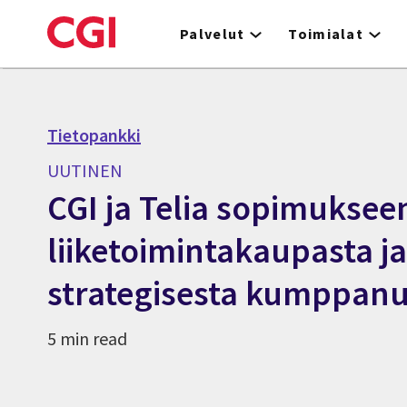
Skip
to
Palvelut
Toimialat
main
content
Tietopankki
UUTINEN
CGI ja Telia sopimuksee
liiketoimintakaupasta j
strategisesta kumppan
5 min read