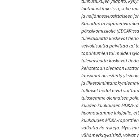
tunnuslukujen ylläpito, kyk
luottoluokituksissa; sekä muut
ja neljännesvuosittaiseen jo
Kanadan arvopaperiviranoma
pörssikomissiolle (EDGAR:ss
tulevaisuutta koskevat tied
velvollisuutta päivittää tai 
tapahtumien tai muiden syide
tulevaisuutta koskevat tiedo
kehotetaan olemaan luottamatt
lausumat on esitetty yksino
ja liiketoimintanäkymiemme
tällaiset tiedot eivät välttä
tulostemme olennaisen poikk
kuuden kuukauden MD&A-rapor
huomautamme lukijoille, ett
kuukauden MD&A-raporttien o
vaikuttavia riskejä. Myös mu
vähämerkityksisinä, voivat 