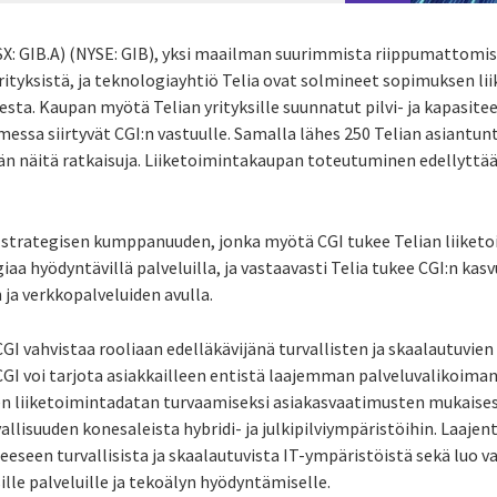
X: GIB.A)
(NYSE: GIB), yksi maailman suurimmista riippumattomist
rityksistä, ja teknologiayhtiö Telia ovat solmineet sopimuksen li
esta. Kaupan myötä Telian
yrityksille suunnatut pilvi- ja kapasite
ssa siirtyvät CGI:n vastuulle. Samalla lähes 250 Telian asiantuntij
n näitä ratkaisuja. Liiketoimintakaupan toteutuminen edellyttää
t strategisen kumppanuuden, jonka myötä CGI tukee Telian liiketo
ogiaa hyödyntävillä palveluilla, ja vastaavasti Telia tukee CGI:n kas
ja verkkopalveluiden avulla.
 vahvistaa rooliaan edelläkävijänä turvallisten ja skaalautuvien
GI voi tarjota asiakkailleen entistä laajemman palveluvalikoiman
isen liiketoimintadatan turvaamiseksi asiakasvaatimusten mukaisest
vallisuuden konesaleista hybridi- ja julkipilviympäristöihin. Laaje
eeseen turvallisista ja skaalautuvista IT-ympäristöistä sekä luo 
lle palveluille ja tekoälyn hyödyntämiselle.