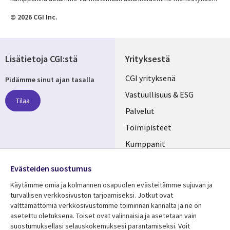
© 2026 CGI Inc.
Lisätietoja CGI:stä
Yrityksestä
Useful
CGI yrityksenä
Pidämme sinut ajan tasalla
links
Vastuullisuus & ESG
Tilaa
FINLAND
Palvelut
Toimipisteet
Kumppanit
Seuraa meitä
Uutishuone
Evästeiden suostumus
Social
Ura CGI:llä
Käytämme omia ja kolmannen osapuolen evästeitämme sujuvan ja
Media
turvallisen verkkosivuston tarjoamiseksi. Jotkut ovat
FINLAND
välttämättömiä verkkosivustomme toiminnan kannalta ja ne on
asetettu oletuksena. Toiset ovat valinnaisia ​​ja asetetaan vain
Resurssikeskus
Lisätietoa
suostumuksellasi selauskokemuksesi parantamiseksi. Voit