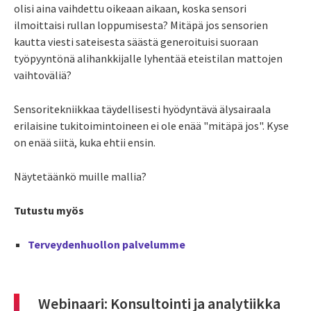
olisi aina vaihdettu oikeaan aikaan, koska sensori
ilmoittaisi rullan loppumisesta? Mitäpä jos sensorien
kautta viesti sateisesta säästä generoituisi suoraan
työpyyntönä alihankkijalle lyhentää eteistilan mattojen
vaihtoväliä?
Sensoritekniikkaa täydellisesti hyödyntävä älysairaala
erilaisine tukitoimintoineen ei ole enää "mitäpä jos". Kyse
on enää siitä, kuka ehtii ensin.
Näytetäänkö muille mallia?
Tutustu myös
Terveydenhuollon palvelumme
Webinaari: Konsultointi ja analytiikka