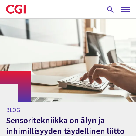
Skip
to
main
content
BLOGI
Sensoritekniikka on älyn ja
inhimillisyyden täydellinen liitto