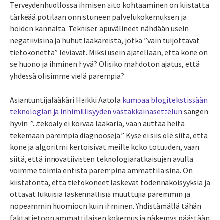
Terveydenhuollossa ihmisen aito kohtaaminen on kiistatta
tärkeää potilaan onnistuneen palvelukokemuksen ja
hoidon kannalta. Tekniset apuvälineet nähdään usein
negatiivisina ja huhut lääkäreistä, jotka ”vain tuijottavat
tietokonetta” leviävät. Miksi usein ajatellaan, että kone on
se huono ja ihminen hyvä? Olisiko mahdoton ajatus, että
yhdessä olisimme vielä parempia?
Asiantuntijalääkäri Heikki Aatola
kumoaa blogitekstissään
teknologian ja inhimillisyyden vastakkainasettelun
sangen
hyvin: ”...tekoäly ei korvaa lääkäriä, vaan auttaa heitä
tekemään parempia diagnooseja.” Kyse ei siis ole siitä, että
kone ja algoritmi kertoisivat meille koko totuuden, vaan
siitä, että innovatiivisten teknologiaratkaisujen avulla
voimme toimia entistä parempina ammattilaisina. On
kiistatonta, että tietokoneet laskevat todennäköisyyksiä ja
ottavat lukuisia laskennallisia muuttujia paremmin ja
nopeammin huomioon kuin ihminen. Yhdistämällä tähän
faktatietoon ammattilaisen kokemus ja näkemys päästään