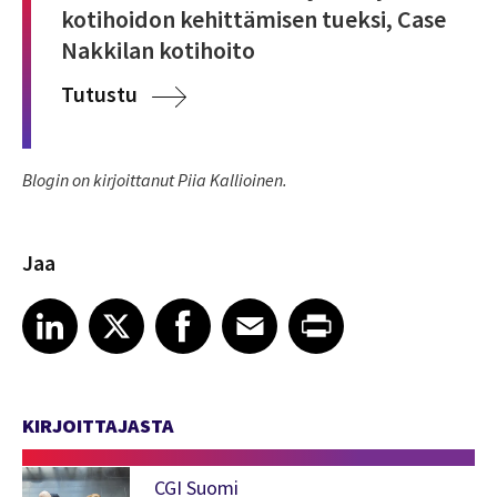
kotihoidon kehittämisen tueksi, Case
Nakkilan kotihoito
Tutustu
Blogin on kirjoittanut Piia Kallioinen.
Jaa
Share article on LinkedIn
Share article on X
Share article on Facebook
Share article on Email
Share article on Print
LinkedIn
X
Facebook
Email
Print
KIRJOITTAJASTA
CGI Suomi