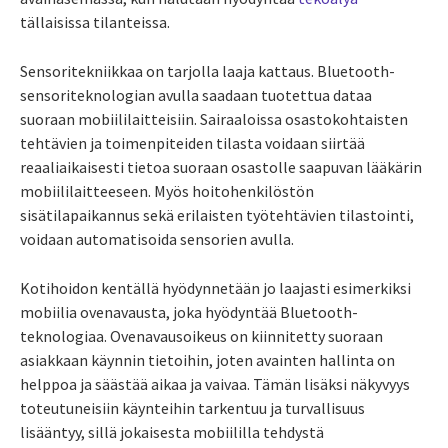
tällaisissa tilanteissa.
Sensoritekniikkaa on tarjolla laaja kattaus. Bluetooth-
sensoriteknologian avulla saadaan tuotettua dataa
suoraan mobiililaitteisiin. Sairaaloissa osastokohtaisten
tehtävien ja toimenpiteiden tilasta voidaan siirtää
reaaliaikaisesti tietoa suoraan osastolle saapuvan lääkärin
mobiililaitteeseen. Myös hoitohenkilöstön
sisätilapaikannus sekä erilaisten työtehtävien tilastointi,
voidaan automatisoida sensorien avulla.
Kotihoidon kentällä hyödynnetään jo laajasti esimerkiksi
mobiilia ovenavausta, joka hyödyntää Bluetooth-
teknologiaa. Ovenavausoikeus on kiinnitetty suoraan
asiakkaan käynnin tietoihin, joten avainten hallinta on
helppoa ja säästää aikaa ja vaivaa. Tämän lisäksi näkyvyys
toteutuneisiin käynteihin tarkentuu ja turvallisuus
lisääntyy, sillä jokaisesta mobiililla tehdystä