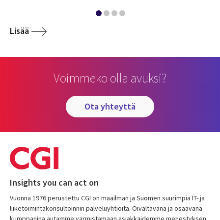
Lisää
Voimmeko olla avuksi?
ota yhteyttä
Insights you can act on
Vuonna 1976 perustettu CGI on maailman ja Suomen suurimpia IT- ja
liiketoimintakonsultoinnin palveluyhtiöitä. Oivaltavana ja osaavana
kumppanina autamme varmistamaan asiakkaidemme menestyksen.