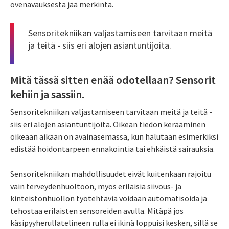
ovenavauksesta jää merkintä.
Sensoritekniikan valjastamiseen tarvitaan meitä
ja teitä - siis eri alojen asiantuntijoita.
Mitä tässä sitten enää odotellaan? Sensorit
kehiin ja sassiin.
Sensoritekniikan valjastamiseen tarvitaan meitä ja teitä -
siis eri alojen asiantuntijoita. Oikean tiedon kerääminen
oikeaan aikaan on avainasemassa, kun halutaan esimerkiksi
edistää hoidontarpeen ennakointia tai ehkäistä sairauksia.
Sensoritekniikan mahdollisuudet eivät kuitenkaan rajoitu
vain terveydenhuoltoon, myös erilaisia siivous- ja
kinteistönhuollon työtehtäviä voidaan automatisoida ja
tehostaa erilaisten sensoreiden avulla. Mitäpä jos
käsipyyherullatelineen rulla ei ikinä loppuisi kesken, sillä se