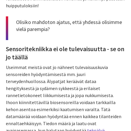
huipputuloksiin!
Olisiko mahdoton ajatus, että yhdessä olisimme
vielä parempia?
Sensoritekniikka ei ole tulevaisuutta - se on
jo täällä
Useimmat meistä ovat jo nähneet tulevaisuuskuvia
sensoreiden hyödyntämisestä mm. juuri
terveydenhuollossa. Älypatjat keräävät dataa
hengityksestä ja sydämen sykkeestä ja erilaiset
rannetietokoneet liikkumisesta ja jopa nukkumisesta.
Ihoon kiinnitettävillä biosensoreilla voidaan tarkkailla
kehon asentoa esimerkiksi kaatumisen varalta. Tätä
datamäärää voidaan hyödyntää ennen kaikkea tilanteiden
ennaltaehkäisyyn. Tiedon määrä ja laatu ovat
avainasemassa, kun halutaan hyödyntää
tekoälyä