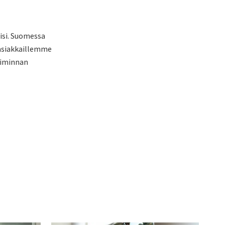
isi. Suomessa
 asiakkaillemme
oiminnan