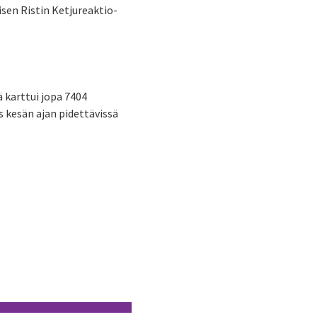
sen Ristin Ketjureaktio-
ä
karttui jopa 7404
s kesän
ajan pidettävissä