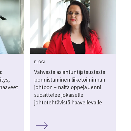
BLOGI
:
Vahvasta asiantuntijataustasta
itys,
ponnistaminen liiketoiminnan
ahaaveet
johtoon – näitä oppeja Jenni
suosittelee jokaiselle
johtotehtävistä haaveilevalle