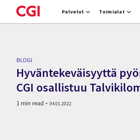
Skip
to
Palvelut
Toimialat
main
content
BLOGI
Hyväntekeväisyyttä pyö
CGI osallistuu Talvikilo
1 min read
04.01.2022