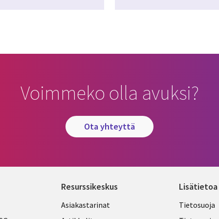
Voimmeko olla avuksi?
ota yhteyttä
Resurssikeskus
Lisätietoa
Library
Legal
Asiakastarinat
Tietosuoja