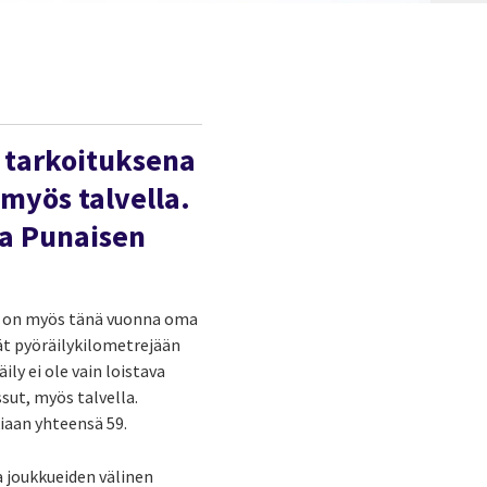
 t
arkoituksena
myös talvella.
ja Punaisen
llä on myös tänä vuonna oma
vät pyöräilykilometrejään
ily ei ole vain loistava
sut, myös talvella.
kiaan yhteensä 59.
a joukkueiden välinen