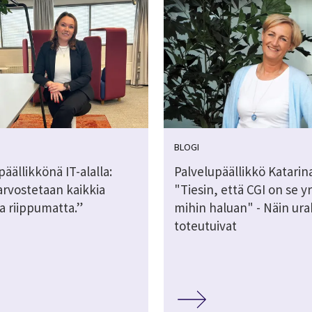
BLOGI
päällikkönä IT-alalla:
Palvelupäällikkö Katarina
arvostetaan kaikkia
"Tiesin, että CGI on se yr
a riippumatta.”
mihin haluan" - Näin ur
toteutuivat