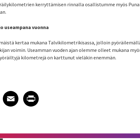
räilykilometrien kerryttämisen rinnalla osallistumme myös Punai
an.
ja jo useampana vuonna
äistä kertaa mukana Talvikilometrikisassa, jolloi
n pyöräilemäll
kijan voimin.
Useamman vuoden ajan olemme olleet
mukana myö
 pyöräiltyjä kilometrejä on karttunut vieläkin enemmän.
 on LinkedIn
icle on X
e article on Facebook
Share article on Email
Share article on Print
Facebook
Email
Print