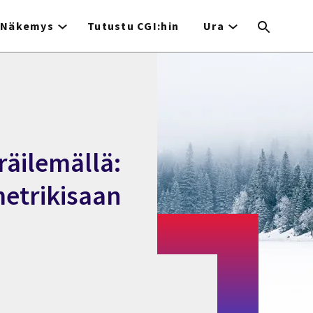
Näkemys
Tutustu CGI:hin
Ura
räilemällä:
metrikisaan