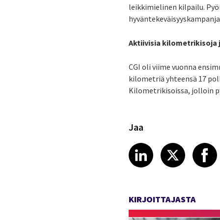
leikkimielinen kilpailu.
P
yö
hyväntekeväisyyskampanja
Aktiivisia kilometrikiso
CGI oli v
iime vuonna ensimm
kilometriä
yhteensä
17 pol
Kilometrikisoissa, jolloin
Jaa
Share article
Share art
Shar
LinkedIn
X
KIRJOITTAJASTA