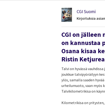
CGI Suomi
Kirjoituksia asi
CGI on jälleen
on kannustaa p
Osana kisaa ke
Ristin Ketjure
Talvi on hyvässä vauhdissa
joukkue talvipyöräilyyn kes
ylös, samalla saaden hyvää 
urheilumuoto, vaan myös kä
Talvikilometrikisa on käynn
Kilometrikisa on yritysten,