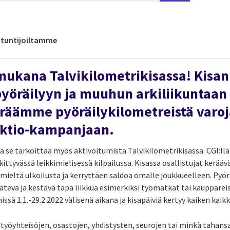
antuntijoiltamme
 mukana Talvikilometrikisassa
! Kisan
yöräilyyn ja muuhun arkiliikuntaan 
räämme pyöräilykilometreistä varo
aktio-kampanjaan.
 ja se tarkoittaa myös aktivoitumista Talvikilometrikisassa. CGI:
kittyvässä leikkimielisessä kilpailussa. Kisassa osallistujat kerää
mieltä ulkoilusta ja kerryttäen saldoa omalle joukkueelleen.
Pyörä
tevä ja kestävä tapa liikkua esimerkiksi työmatkat tai kauppareis
issä 1.1.-29.2.2022 välisenä aikana ja kisapäiviä kertyy kaiken kaik
 työyhteisöjen, osastojen, yhdistysten, seurojen tai minkä tahans