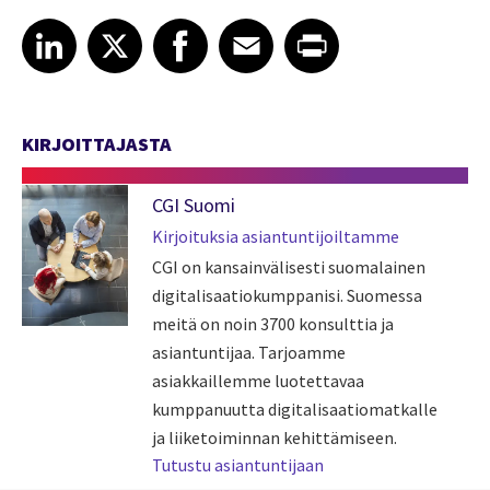
Share article on LinkedIn
Share article on X
Share article on Facebook
Share article on Email
Share article on Print
LinkedIn
X
Facebook
Email
Print
KIRJOITTAJASTA
CGI Suomi
Kirjoituksia asiantuntijoiltamme
CGI on kansainvälisesti suomalainen
digitalisaatiokumppanisi. Suomessa
meitä on noin 3700 konsulttia ja
asiantuntijaa. Tarjoamme
asiakkaillemme luotettavaa
kumppanuutta digitalisaatiomatkalle
ja liiketoiminnan kehittämiseen.
Tutustu asiantuntijaan