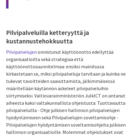
Pilvipalveluilla ketteryyttä ja
kustannustehokkuutta
Pilvipalvelujen
onnistunut käyttöönotto edellyttää
organisaatioilta sekä strategiaa että
käyttöönottosuunnitelmaa: ensiksi mainitussa
kirkastetaan se, miksi pilvipalveluja tarvitaan ja kuinka ne
tukevat tavoitteiden saavuttamista, jälkimmäisessä
määritellään käytännön askeleet pilvipalveluihin
siirtymiseksi. Valtiovarainministeriön JulkICT on antanut
aiheesta kaksi valtakunnallista ohjeistusta: Tuottavuutta
pilvipalveluilla - Ohje julkisen hallinnon pilvipalvelujen
hyödyntämiseen sekä Pilvipalvelujen soveltamisohje -
Pilvipalvelujen hyödyntämisen soveltamisohjeita julkisen
hallinnon organisaatioille. Molemmat ohjeistukset ovat