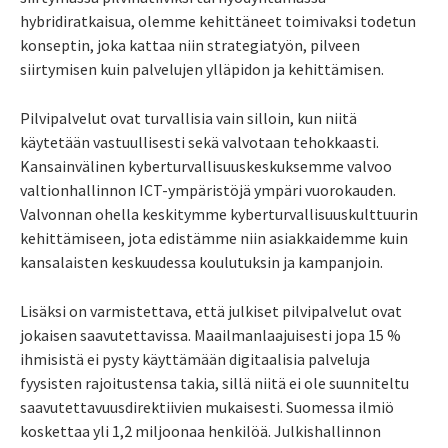
hybridiratkaisua, olemme kehittäneet toimivaksi todetun
konseptin, joka kattaa niin strategiatyön, pilveen
siirtymisen kuin palvelujen ylläpidon ja kehittämisen.
Pilvipalvelut ovat turvallisia vain silloin, kun niitä
käytetään vastuullisesti sekä valvotaan tehokkaasti.
Kansainvälinen kyberturvallisuuskeskuksemme valvoo
valtionhallinnon ICT-ympäristöjä ympäri vuorokauden.
Valvonnan ohella keskitymme kyberturvallisuuskulttuurin
kehittämiseen, jota edistämme niin asiakkaidemme kuin
kansalaisten keskuudessa koulutuksin ja kampanjoin.
Lisäksi on varmistettava, että julkiset pilvipalvelut ovat
jokaisen saavutettavissa. Maailmanlaajuisesti jopa 15 %
ihmisistä ei pysty käyttämään digitaalisia palveluja
fyysisten rajoitustensa takia, sillä niitä ei ole suunniteltu
saavutettavuusdirektiivien mukaisesti. Suomessa ilmiö
koskettaa yli 1,2 miljoonaa henkilöä. Julkishallinnon