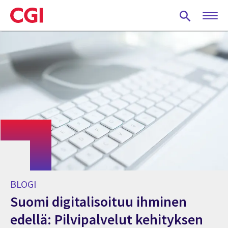
Skip
to
main
content
BLOGI
Suomi digitalisoituu ihminen
edellä: Pilvipalvelut kehityksen