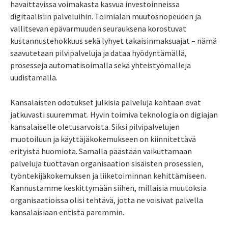
havaittavissa voimakasta kasvua investoinneissa
digitaalisiin palveluihin. Toimialan muutosnopeuden ja
vallitsevan epävarmuuden seurauksena korostuvat
kustannustehokkuus sekä lyhyet takaisinmaksuajat – nämä
saavutetaan pilvipalveluja ja dataa hyödyntämällä,
prosesseja automatisoimalla sekä yhteistyömalleja
uudistamalla.
Kansalaisten odotukset julkisia palveluja kohtaan ovat
jatkuvasti suuremmat. Hyvin toimiva teknologia on digiajan
kansalaiselle oletusarvoista. Siksi pilvipalvelujen
muotoiluun ja käyttäjäkokemukseen on kiinnitettävä
erityistä huomiota. Samalla päästään vaikuttamaan
palveluja tuottavan organisaation sisäisten prosessien,
työntekijäkokemuksen ja liiketoiminnan kehittämiseen.
Kannustamme keskittymään siihen, millaisia muutoksia
organisaatioissa olisi tehtävä, jotta ne voisivat palvella
kansalaisiaan entistä paremmin.