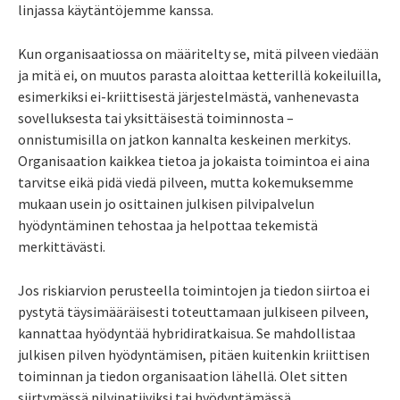
linjassa käytäntöjemme kanssa.
Kun organisaatiossa on määritelty se, mitä pilveen viedään
ja mitä ei, on muutos parasta aloittaa ketterillä kokeiluilla,
esimerkiksi ei-kriittisestä järjestelmästä, vanhenevasta
sovelluksesta tai yksittäisestä toiminnosta –
onnistumisilla on jatkon kannalta keskeinen merkitys.
Organisaation kaikkea tietoa ja jokaista toimintoa ei aina
tarvitse eikä pidä viedä pilveen, mutta kokemuksemme
mukaan usein jo osittainen julkisen pilvipalvelun
hyödyntäminen tehostaa ja helpottaa tekemistä
merkittävästi.
Jos riskiarvion perusteella toimintojen ja tiedon siirtoa ei
pystytä täysimääräisesti toteuttamaan julkiseen pilveen,
kannattaa hyödyntää hybridiratkaisua. Se mahdollistaa
julkisen pilven hyödyntämisen, pitäen kuitenkin kriittisen
toiminnan ja tiedon organisaation lähellä. Olet sitten
siirtymässä pilvinatiiviksi tai hyödyntämässä