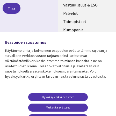
links
Vastuullisuus & ESG
Tilaa
FINLAND
Palvelut
Toimipisteet
Kumppanit
Seuraa meitä
Uutishuone
Evästeiden suostumus
Social
Ura CGI:llä
Käytämme omia ja kolmannen osapuolen evästeitämme sujuvan ja
Media
turvallisen verkkosivuston tarjoamiseksi. Jotkut ovat
FINLAND
välttämättömiä verkkosivustomme toiminnan kannalta ja ne on
asetettu oletuksena. Toiset ovat valinnaisia ​​ja asetetaan vain
Resurssikeskus
Lisätietoa
suostumuksellasi selauskokemuksesi parantamiseksi. Voit
hyväksyä kaikki, ei yhtään tai osan näistä valinnaisista evästeistä.
Library
Legal
Asiakastarinat
Tietosuoja
Links
FINLAND
Artikkelit
Tietosuojaseloste
FINLAND
Blogit
Käyttöehdot
Hyväksy kaikki evästeet
Tapahtumat
Yhteystiedot
Mukauta evästeet
Podcastit
Evästeasetuksesi