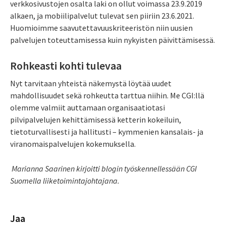
verkkosivustojen osalta laki on ollut voimassa 23.9.2019
alkaen, ja mobiilipalvelut tulevat sen piiriin 23.6.2021.
Huomioimme saavutettavuuskriteeristön niin uusien
palvelujen toteuttamisessa kuin nykyisten päivittämisessä.
Rohkeasti kohti tulevaa
Nyt tarvitaan yhteistä näkemystä löytää uudet
mahdollisuudet sekä rohkeutta tarttua niihin. Me CGI:llä
olemme valmiit auttamaan organisaatiotasi
pilvipalvelujen kehittämisessä ketterin kokeiluin,
tietoturvallisesti ja hallitusti – kymmenien kansalais- ja
viranomaispalvelujen kokemuksella.
Marianna Saarinen kirjoitti blogin työskennellessään CGI
Suomella liiketoimintajohtajana.
Jaa