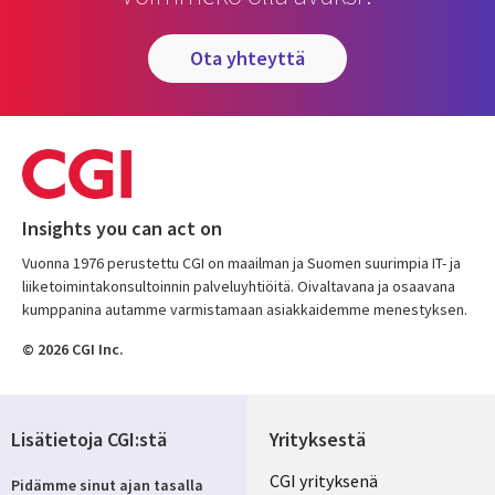
ota yhteyttä
Insights you can act on
Vuonna 1976 perustettu CGI on maailman ja Suomen suurimpia IT- ja
liiketoimintakonsultoinnin palveluyhtiöitä. Oivaltavana ja osaavana
kumppanina autamme varmistamaan asiakkaidemme menestyksen.
© 2026 CGI Inc.
Lisätietoja CGI:stä
Yrityksestä
Useful
CGI yrityksenä
Pidämme sinut ajan tasalla