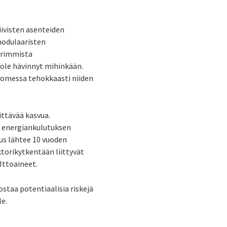
iivisten asenteiden
modulaaristen
urimmista
 ole hävinnyt mihinkään.
uomessa tehokkaasti niiden
ttävää kasvua.
 energiankulutuksen
us lähtee 10 vuoden
torikytkentään liittyvät
lttoaineet.
taa potentiaalisia riskejä
le.