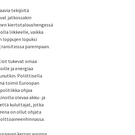
avia tekijöitä
ovat jatkossakin
inen kiertotaloushengessä
la liikkeelle, vaikka
än loppujen lopuksi
 transitiossa parempaan.
ltiot tukevat omaa
oille ja energiaa
nutkin. Poliittisella
inä toimii Euroopan
politiikka ohjaa
noilla olevaa akku- ja
ttä kuluttajat, jotka
eena on ollut ohjata
polttoaineenhinnassa.
euraavan kerran vuonna