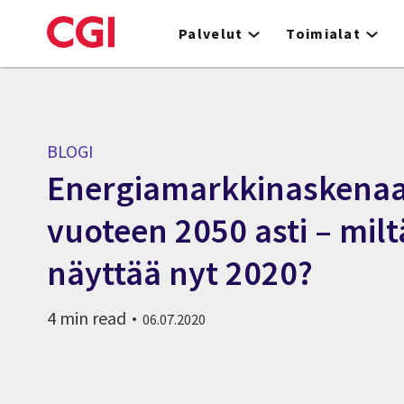
Skip
to
Palvelut
Toimialat
main
content
BLOGI
Energiamarkkinaskenaa
vuoteen 2050 asti – mil
näyttää nyt 2020?
4 min read
06.07.2020