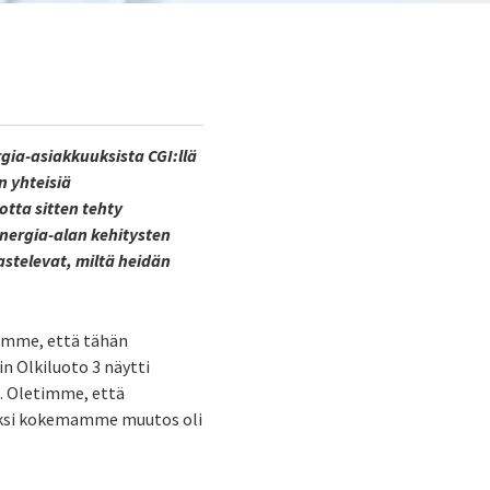
rgia-asiakkuuksista CGI:llä
n yhteisiä
otta sitten tehty
nergia-alan kehitysten
astelevat, miltä heidän
oimme, että tähän
in Olkiluoto 3 näytti
a. Oletimme, että
seksi kokemamme muutos oli