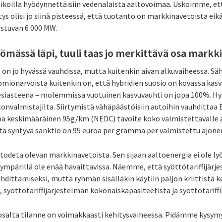
oilla hyödynnettäisiin vedenalaista aaltovoimaa. Uskoimme, ett
tys olisi jo siinä pisteessä, että tuotanto on markkinavetoista eik
stuvan 6 000 MW.
ömässä läpi, tuuli taas jo merkittävä osa markk
on jo hyvässä vauhdissa, mutta kuitenkin aivan alkuvaiheessa. Sä
mionarvoista kuitenkin on, että hybridien suosio on kovassa kasvu
siasteena – molemmissa vuotuinen kasvuvauhti on jopa 100%. Hyb
utonvalmistajilta. Siirtymistä vähäpäästöisiin autoihin vauhditta
ma keskimääräinen 95g/km (NEDC) tavoite koko valmistettavalle 
stä syntyvä sanktio on 95 euroa per gramma per valmistettu ajone
todeta olevan markkinavetoista. Sen sijaan aaltoenergia ei ole ly
ympärillä ole enää havaittavissa. Näemme, että syöttötariffijärje
hdittamiseksi, mutta ryhmän sisälläkin käytiin paljon kriittistä 
, syöttötariffijärjestelmän kokonaiskapasiteetista ja syöttötariffi
osalta tilanne on voimakkaasti kehitysvaiheessa. Pidämme kysymy