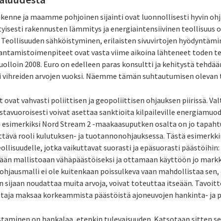
nne ja maamme pohjoinen sijainti ovat luonnollisesti hyvin ohja
tyisesti rakennusten lämmitys ja energiaintensiivinen teollisuus 
 Teollisuuden sähköistyminen, erilaisten sivuvirtojen hyödyntäm
ntamistoimenpiteet ovat vasta viime aikoina lähteneet toden teol
tuolloin 2008. Euro on edelleen paras konsultti ja kehitystä tehdä
ei vihreiden arvojen vuoksi. Näemme tämän suhtautumisen olevan
ovat vahvasti poliittisen ja geopoliittisen ohjauksen piirissä. Va
stavuoroisesti voivat asettaa sanktioita kilpaileville energiamuod
en esimerkiksi Nord Stream 2 -maakaasuputken osalta on jo tapahtu
tävä rooli kulutuksen- ja tuotannonohjauksessa. Tästä esimerkk
llisuudelle, jotka vaikuttavat suorasti ja epäsuorasti päästöihin: 
än mallistoaan vähäpäästöiseksi ja ottamaan käyttöön jo markki
hjausmalli ei ole kuitenkaan poissulkeva vaan mahdollistaa sen, e
 sijaan noudattaa muita arvoja, voivat toteuttaa itseään. Tavoitt
uttaja maksaa korkeammista päästöistä ajoneuvojen hankinta- ja 
taminen on hankalaa, etenkin tulevaisuuden. Katsotaan sitten s