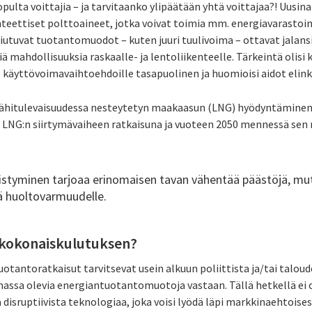
ulta voittajia – ja tarvitaanko ylipäätään yhtä voittajaa?! Uusina 
ettiset polttoaineet, jotka voivat toimia mm. energiavarastoina
utuvat tuotantomuodot – kuten juuri tuulivoima – ottavat jalansij
ä mahdollisuuksia raskaalle- ja lentoliikenteelle. Tärkeintä olisi 
le käyttövoimavaihtoehdoille tasapuolinen ja huomioisi aidot elin
o lähitulevaisuudessa nesteytetyn maakaasun (LNG) hyödyntäminen
 LNG:n siirtymävaiheen ratkaisuna ja vuoteen 2050 mennessä sen r
istyminen tarjoaa erinomaisen tavan vähentää päästöjä, m
jä huoltovarmuudelle.
 kokonaiskulutuksen?
tantoratkaisut tarvitsevat usein alkuun poliittista ja/tai taloude
assa olevia energiantuotantomuotoja vastaan. Tällä hetkellä ei 
 disruptiivista teknologiaa, joka voisi lyödä läpi markkinaehtoise