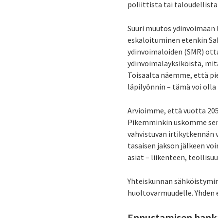
poliittista tai taloudellista
Suuri muutos ydinvoimaan l
eskaloituminen etenkin Sa
ydinvoimaloiden (SMR) ott
ydinvoimalayksiköistä, mit
Toisaalta näemme, että pie
läpilyönnin – tämä voi olla 
Arvioimme, että vuotta 20
Pikemminkin uskomme sen 
vahvistuvan irtikytkennän
tasaisen jakson jälkeen vo
asiat – liikenteen, teolli
Yhteiskunnan sähköistymin
huoltovarmuudelle. Yhden e
Ennustamisen hank