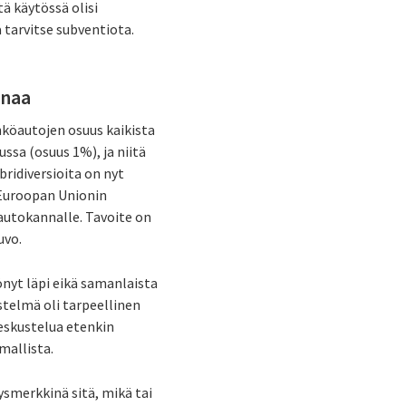
ä käytössä olisi
ä tarvitse subventiota.
inaa
hköautojen osuus kaikista
ssa (osuus 1%), ja niitä
ridiversioita on nyt
a Euroopan Unionin
autokannalle. Tavoite on
uvo.
önyt läpi eikä samanlaista
stelmä oli tarpeellinen
keskustelua etenkin
mallista.
smerkkinä sitä, mikä tai