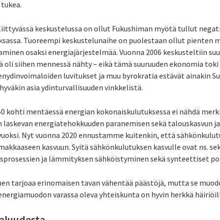
 tukea.
iittyvässä keskustelussa on ollut Fukushiman myötä tullut negat
ksassa. Tuoreempi keskustelunaihe on puolestaan ollut pienten 
aminen osaksi energiajärjestelmää. Vuonna 2006 keskusteltiin su
ä oli siihen mennessä nähty – eikä tämä suuruuden ekonomia toki
nydinvoimaloiden luvitukset ja muu byrokratia estävät ainakin S
hyväkin asia ydinturvallisuuden vinkkelistä.
50 kohti mentäessä energian kokonaiskulutuksessa ei nähdä merki
laskevan energiatehokkuuden paranemisen sekä talouskasvun ja
 vuoksi. Nyt vuonna 2020 ennustamme kuitenkin, että sähkönkulut
imakkaaseen kasvuun. Syitä sähkönkulutuksen kasvulle ovat ns. sek
suusprosessien ja lämmityksen sähköistyminen sekä synteettiset po
en tarjoaa erinomaisen tavan vähentää päästöjä, mutta se muodos
nergiamuodon varassa oleva yhteiskunta on hyvin herkkä häiriöil
aluudesta