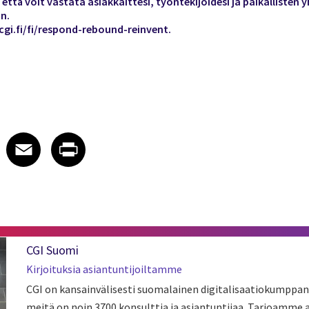
ttä voit vastata asiakkaittesi, työntekijöidesi ja paikallisten y
in.
cgi.fi/fi/respond-rebound-reinvent
.
 on LinkedIn
icle on X
e article on Facebook
Share article on Email
Share article on Print
Facebook
Email
Print
CGI Suomi
Kirjoituksia asiantuntijoiltamme
CGI on kansainvälisesti suomalainen digitalisaatiokumppan
meitä on noin 3700 konsulttia ja asiantuntijaa. Tarjoamme