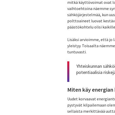
mitkä käyttövoimat ovat lop
vaihtoehtoina näemme synte
sähköjärjestelmää, kun uusi
polttoaineet luovat kestävi
päästökohtelu olisi kaikil
Lisäksi arvioimme, että j
yleistyy. Toisaalta näemme
tuntuvasti.
Yhteiskunnan sähkö
potentiaalisia riske
Miten käy energian
Uudet korvaavat energiantuo
pystyvät kilpailemaan olem
sellaista merkittävää uutta