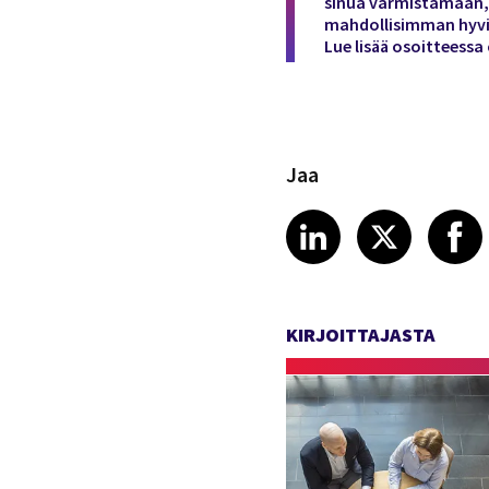
sinua varmistamaan, e
mahdollisimman hyv
Lue lisää osoitteessa
Jaa
Share article
Share art
Shar
LinkedIn
X
KIRJOITTAJASTA