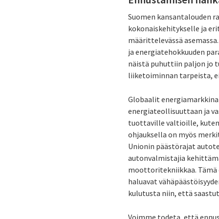
Suomen kansantalouden rake
kokonaiskehitykselle ja eri
määrittelevässä asemassa.
ja energiatehokkuuden para
näistä puhuttiin paljon jo 
liiketoiminnan tarpeista, 
Globaalit energiamarkkinat 
energiateollisuuttaan ja va
tuottaville valtioille, kut
ohjauksella on myös merkit
Unionin päästörajat autoteo
autonvalmistajia kehittämä
moottoritekniikkaa. Tämä o
haluavat vähäpäästöisyyden
kulutusta niin, että saast
Voimme todeta, että ennus