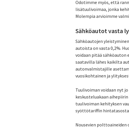
Odotimme myös, että rannik
lisätuulivoimaa, jonka kehi
Molempia arvioimme valmi
Sähköautot vasta ly
Sähköautojen yleistyminen 
autoista on vasta 0,2%. Huo
voidaan pitää sähköauton e
saatavilla lähes kaikilta a
autonvalmistajille asetta
vuosikohtainen ja ylitykse
Tuulivoiman voidaan nyt jo 
keskusteluakaan aihepiirin 
tuulivoiman kehityksen vau
syöttötariffin hintatasosta
Nousevien polttoaineiden 