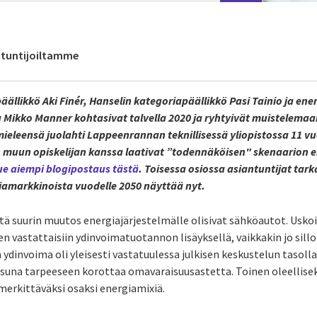
antuntijoiltamme
ällikkö Aki Finér, Hanselin kategoriapäällikkö Pasi Tainio ja ene
Mikko Manner kohtasivat talvella 2020 ja ryhtyivät muistelemaa
ieleensä juolahti Lappeenrannan teknillisessä yliopistossa 11 vu
 muun opiskelijan kanssa laativat ”todennäköisen" skenaarion e
ue aiempi blogipostaus tästä
. Toisessa osiossa asiantuntijat tark
amarkkinoista vuodelle 2050 näyttää nyt.
tä suurin muutos energiajärjestelmälle olisivat sähköautot. Usk
 vastattaisiin ydinvoimatuotannon lisäyksellä, vaikkakin jo sillo
a ydinvoima oli yleisesti vastatuulessa julkisen keskustelun tasoll
aisuna tarpeeseen korottaa omavaraisuusastetta. Toinen oleelli
erkittäväksi osaksi energiamixiä
.