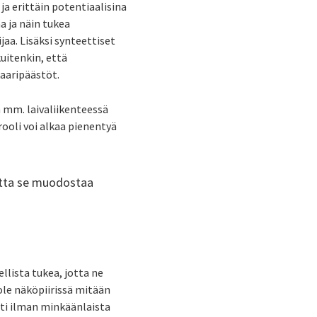
ja erittäin potentiaalisina
 ja näin tukea
aa. Lisäksi synteettiset
kuitenkin, että
kaaripäästöt.
 mm. laivaliikenteessä
ooli voi alkaa pienentyä
utta se muodostaa
llista tukea, jotta ne
ole näköpiirissä mitään
sti ilman minkäänlaista