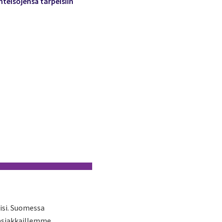
hteisöjensä tarpeisiin
isi. Suomessa
 asiakkaillemme