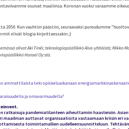
uuntaviivamme osuivat maaliinsa. Koronan vuoksi varaamme oikeud
tta 2050. Kun vauhtiin päästiin, seuraavaksi pureudumme ”huoltov
it elivät blogia kirjoittaessakin ;)
emässä olivat Aki Finér, teknologiapäällikkö Alva-yhtiöistä; Mikko M
oriapäällikkö Hansel Oy:stä.
an ammattilaista teki opiskeluaikanaan energiamarkkinaskenaari
varaisuudella ja omavarmuudella?
einvent.
ratkaisuja pandemiatilanteen aiheuttamiin haasteisiin. Asian
i maailman auttavat organisaatioita vastaamaan kriisin eri vai
ttamisesta toimintamallien uudelleensuunnitteluun. Tehtäv