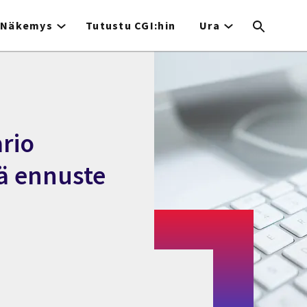
Näkemys
Tutustu CGI:hin
Ura
rio
tä ennuste