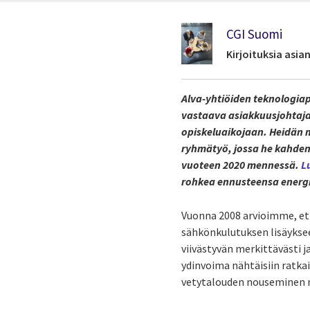
CGI Suomi
Kirjoituksia asi
Alva-yhtiöiden teknologiapä
vastaava asiakkuusjohtaja 
opiskeluaikojaan. Heidän m
ryhmätyö, jossa he kahden
vuoteen 2020 mennessä.
L
rohkea ennusteensa energi
Vuonna 2008 arvioimme, et
sähkönkulutuksen lisäykseen
viivästyvän merkittävästi j
ydinvoima nähtäisiin ratk
vetytalouden nouseminen m