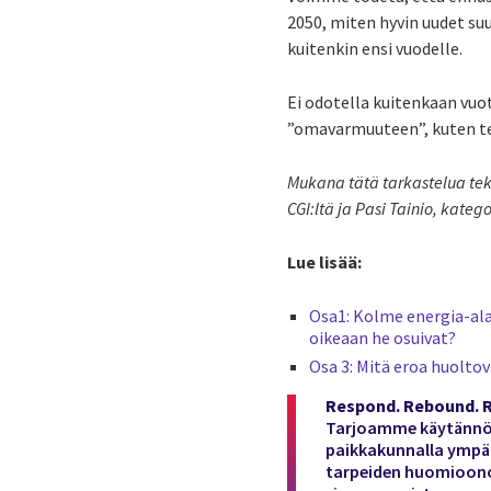
2050, miten hyvin uudet s
kuitenkin ensi vuodelle.
Ei odotella kuitenkaan vuo
”omavarmuuteen”, kuten term
Mukana tätä tarkastelua tek
CGI:ltä ja Pasi Tainio, kateg
Lue lisää:
Osa1: Kolme energia-al
oikeaan he osuivat?
Osa 3: Mitä eroa huolto
Respond. Rebound. R
Tarjoamme käytännön 
paikkakunnalla ympär
tarpeiden huomioono