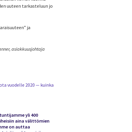
en uuteen tarkasteluun jo
araisuuteen” ja
anner, asiakkuusjohtaja
ota vuodelle 2020 — kuinka
tuntijamme yli 400
heisiin aina välittömien
ämme on auttaa