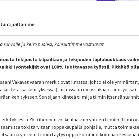
antuntijoiltamme
da sohvalle ja kerro huolesi, konsulttimme vastaavat.
ista tekijöistä kilpaillaan ja tekijöiden tuplabuukkaus vaik
ä kaikki työntekijät ovat 100% tuottavassa työssä. Pitääkö oll
issaan! Vakavat vaaran merkit ovat ilmassa; johto ei ole ymmärtän
ä ketterässä kehityksessä (tai missään muussakaan tiimityössä)
erään kehitykseen. Sen sijaan kiinteä tiimi ja tiimin itsensä suu
erkityksestä. Yksi ihminen voi kuulua vain yhteen tiimiin. Tiimi on 
 Osaamista toki tarvitaan roppakaupalla pohjalle, mutta toimiak
a hitsautua yhteen. Tiimin täytyy oppia kommunikoimaan keskenää