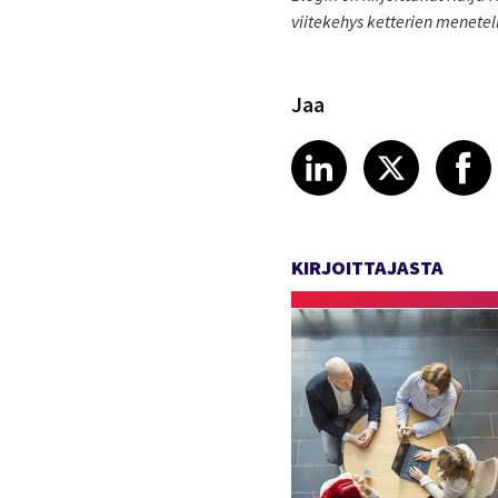
viitekehys ketterien menet
Jaa
Share article
Share art
Shar
LinkedIn
X
KIRJOITTAJASTA