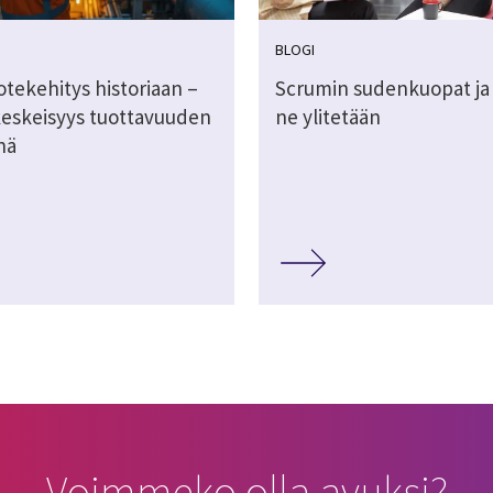
BLOGI
otekehitys historiaan –
Scrumin sudenkuopat ja
keskeisyys tuottavuuden
ne ylitetään
änä
Voimmeko olla avuksi?