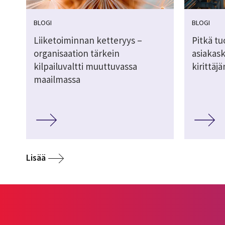
BLOGI
BLOGI
Liiketoiminnan ketteryys –
Pitkä tu
organisaation tärkein
asiakas
kilpailuvaltti muuttuvassa
kirittäj
maailmassa
Lisää