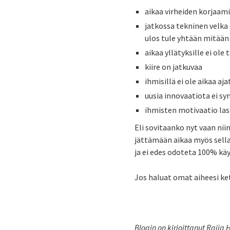
aikaa virheiden korjaami
jatkossa tekninen velka
ulos tule yhtään mitään
aikaa yllätyksille ei ole
kiire on jatkuvaa
ihmisillä ei ole aikaa a
uusia innovaatiota ei sy
ihmisten motivaatio la
Eli sovitaanko nyt vaan nii
jättämään aikaa myös sellais
ja ei edes odoteta 100% kä
Jos haluat omat aiheesi ket
Blogin on kirjoittanut Raija 