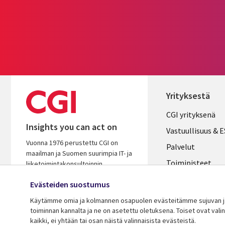
Yrityksestä
Useful
CGI yrityksenä
Insights you can act on
links
Vastuullisuus & 
Vuonna 1976 perustettu CGI on
FINLAND
Palvelut
maailman ja Suomen suurimpia IT- ja
Toimipisteet
liiketoimintakonsultoinnin
palveluyhtiöitä. Oivaltavana ja
Kumppanit
Evästeiden suostumus
osaavana kumppanina autamme
Uutishuone
varmistamaan asiakkaidemme
Käytämme omia ja kolmannen osapuolen evästeitämme sujuvan ja 
menestyksen.
toiminnan kannalta ja ne on asetettu oletuksena. Toiset ovat val
Ura CGI:llä
kaikki, ei yhtään tai osan näistä valinnaisista evästeistä.