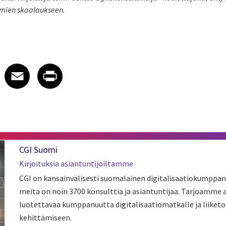
elmien skaalaukseen.
 on LinkedIn
icle on X
e article on Facebook
Share article on Email
Share article on Print
Facebook
Email
Print
CGI Suomi
Kirjoituksia asiantuntijoiltamme
CGI on kansainvälisesti suomalainen digitalisaatiokumppan
meitä on noin 3700 konsulttia ja asiantuntijaa. Tarjoamme
luotettavaa kumppanuutta digitalisaatiomatkalle ja liiket
kehittämiseen.