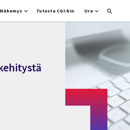
Näkemys
Tutustu CGI:hin
Ura
kehitystä