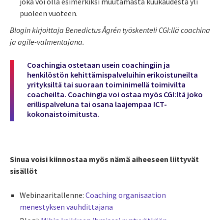
joka voi olla esimerkiksi muutamasta kuukaudesta yli
puoleen vuoteen.
Blogin kirjoittaja Benedictus Ågrén työskenteli CGI:llä coachina
ja agile-valmentajana.
Coachingia ostetaan usein coachingiin ja
henkilöstön kehittämispalveluihin erikoistuneilta
yrityksiltä tai suoraan toiminimellä toimivilta
coacheilta. Coachingia voi ostaa myös CGI:ltä joko
erillispalveluna tai osana laajempaa ICT-
kokonaistoimitusta.
Sinua voisi kiinnostaa myös nämä aiheeseen liittyvät
sisällöt
Webinaaritallenne:
Coaching organisaation
menestyksen vauhdittajana