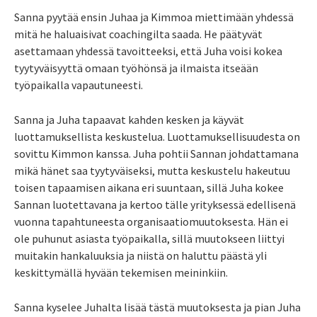
Sanna pyytää ensin Juhaa ja Kimmoa miettimään yhdessä
mitä he haluaisivat coachingilta saada. He päätyvät
asettamaan yhdessä tavoitteeksi, että Juha voisi kokea
tyytyväisyyttä omaan työhönsä ja ilmaista itseään
työpaikalla vapautuneesti.
Sanna ja Juha tapaavat kahden kesken ja käyvät
luottamuksellista keskustelua. Luottamuksellisuudesta on
sovittu Kimmon kanssa. Juha pohtii Sannan johdattamana
mikä hänet saa tyytyväiseksi, mutta keskustelu hakeutuu
toisen tapaamisen aikana eri suuntaan, sillä Juha kokee
Sannan luotettavana ja kertoo tälle yrityksessä edellisenä
vuonna tapahtuneesta organisaatiomuutoksesta. Hän ei
ole puhunut asiasta työpaikalla, sillä muutokseen liittyi
muitakin hankaluuksia ja niistä on haluttu päästä yli
keskittymällä hyvään tekemisen meininkiin.
Sanna kyselee Juhalta lisää tästä muutoksesta ja pian Juha