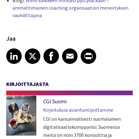
Blogi:
Mihin kaikkeen ihmisesi pystyvätkään –
ammattimainen coaching organisaation menestyksen
vauhdittajana
Jaa
Share article on LinkedIn
Share article on X
Share article on Facebook
Share article on Email
Share article on Print
LinkedIn
X
Facebook
Email
Print
KIRJOITTAJASTA
CGI Suomi
Kirjoituksia asiantuntijoiltamme
CGI on kansainvälisesti suomalainen
digitalisaatiokumppanisi. Suomessa
meitä on noin 3700 konsulttia ja