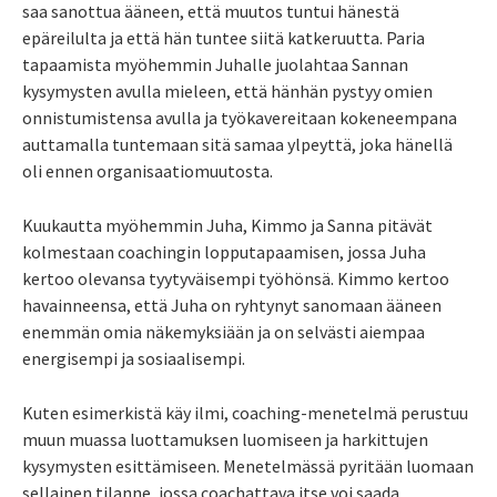
saa sanottua ääneen, että muutos tuntui hänestä
epäreilulta ja että hän tuntee siitä katkeruutta. Paria
tapaamista myöhemmin Juhalle juolahtaa Sannan
kysymysten avulla mieleen, että hänhän pystyy omien
onnistumistensa avulla ja työkavereitaan kokeneempana
auttamalla tuntemaan sitä samaa ylpeyttä, joka hänellä
oli ennen organisaatiomuutosta.
Kuukautta myöhemmin Juha, Kimmo ja Sanna pitävät
kolmestaan coachingin lopputapaamisen, jossa Juha
kertoo olevansa tyytyväisempi työhönsä. Kimmo kertoo
havainneensa, että Juha on ryhtynyt sanomaan ääneen
enemmän omia näkemyksiään ja on selvästi aiempaa
energisempi ja sosiaalisempi.
Kuten esimerkistä käy ilmi, coaching-menetelmä perustuu
muun muassa luottamuksen luomiseen ja harkittujen
kysymysten esittämiseen. Menetelmässä pyritään luomaan
sellainen tilanne, jossa coachattava itse voi saada