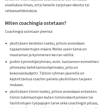
oivalluksia ilman, että hänelle tarjotaan ideoita tai
ratkaisuehdotuksia.
Miten coachingia ostetaan?
Coachingia ostetaan yleensä
yksittäisen henkilön tueksi, jolloin arvioidaan
tapaamiskertojen määrä. Melko usein tämä on
muutaman ja kymmenen kerran välillä.
jonkin työntekijäryhmän, esim. tuotannon esimiehien
yhteiseksi kehittämisohjelmaksi, jolla on
kokonaisbudjetti. Tällöin ryhmän jäsenillä on
käytettävissä coachin palvelu yksilöllisen tarpeen
mukaan.
yksittäisen tiimin tueksi, jolloin arvioidaan erilaisten
tiimin tukimuotojen kuten tiiminrakentamisen tai
fasilitoitujen työpajojen tarve sekä coachingin pituus,