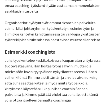
omaa coaching-työskentelyään vastaamaan monenlaisten
asiakkaiden tarpeita.
Organisaatiot hyödyntävät ammatticoachien palveluita
esimerkiksi johtoryhmien työskentelyn, esimiestyön ja
tiimityöskentelyn kehittämisessä tai vaikkapa yksittäisten
työntekijöiden tukemisessa haastavissa muutostilanteissa.
Esimerkki coachingista
Juha työskentelee keskikokoisessa kaupan alan yrityksessä
tuotevastaavana. Hän hoitaa työnsä hyvin, muttei ole
mielessään kovin tyytyväinen nykytilanteeseensa. Hänen
esihenkilönsä Kimmo aistii tämän ja arvelee aivan oikein,
että Juha saattaa katsella myös muita työpaikkoja.
Yrityksessä käytetään ulkopuolisen coachin Sannan
palveluita ja Kimmo päättää ehdottaa Juhalle, että tämä
voisi ottaa itselleen Sannalta coachingia.