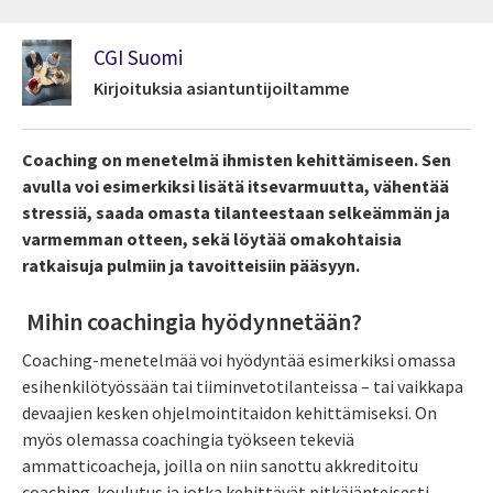
CGI Suomi
Kirjoituksia asiantuntijoiltamme
Coaching on menetelmä ihmisten kehittämiseen. Sen
avulla voi esimerkiksi lisätä itsevarmuutta, vähentää
stressiä, saada omasta tilanteestaan selkeämmän ja
varmemman otteen, sekä löytää omakohtaisia
ratkaisuja pulmiin ja tavoitteisiin pääsyyn.
Mihin coachingia hyödynnetään?
Coaching-menetelmää voi hyödyntää esimerkiksi omassa
esihenkilötyössään tai tiiminvetotilanteissa – tai vaikkapa
devaajien kesken ohjelmointitaidon kehittämiseksi. On
myös olemassa coachingia työkseen tekeviä
ammatticoacheja, joilla on niin sanottu akkreditoitu
coaching-koulutus ja jotka kehittävät pitkäjänteisesti