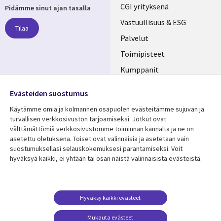
Useful
CGI yrityksenä
Pidämme sinut ajan tasalla
links
Vastuullisuus & ESG
Tilaa
FINLAND
Palvelut
Toimipisteet
Kumppanit
Seuraa meitä
Uutishuone
Evästeiden suostumus
Social
Ura CGI:llä
Käytämme omia ja kolmannen osapuolen evästeitämme sujuvan ja
Media
turvallisen verkkosivuston tarjoamiseksi. Jotkut ovat
FINLAND
välttämättömiä verkkosivustomme toiminnan kannalta ja ne on
asetettu oletuksena. Toiset ovat valinnaisia ​​ja asetetaan vain
Resurssikeskus
Lisätietoa
suostumuksellasi selauskokemuksesi parantamiseksi. Voit
hyväksyä kaikki, ei yhtään tai osan näistä valinnaisista evästeistä.
Library
Legal
Asiakastarinat
Tietosuoja
Links
FINLAND
Artikkelit
Tietosuojaseloste
FINLAND
Blogit
Käyttöehdot
Hyväksy kaikki evästeet
Tapahtumat
Yhteystiedot
Mukauta evästeet