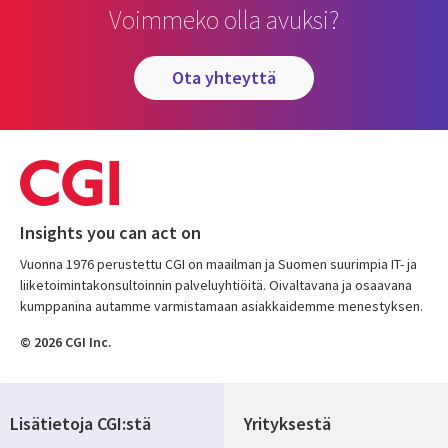
Voimmeko olla avuksi?
ota yhteyttä
Insights you can act on
Vuonna 1976 perustettu CGI on maailman ja Suomen suurimpia IT- ja
liiketoimintakonsultoinnin palveluyhtiöitä. Oivaltavana ja osaavana
kumppanina autamme varmistamaan asiakkaidemme menestyksen.
© 2026 CGI Inc.
Lisätietoja CGI:stä
Yrityksestä