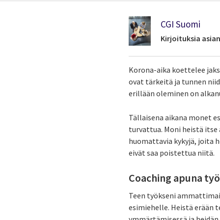
CGI Suomi
Kirjoituksia asi
Korona-aika koettelee jaks
ovat tärkeitä ja tunnen ni
erillään oleminen on alkan
Tällaisena aikana monet es
turvattua. Moni heistä itse
huomattavia kykyjä, joita he
eivät saa poistettua niitä.
Coaching apuna ty
Teen työkseni ammattimais
esimiehelle. Heistä erään 
ymmärtämisessä ja heidän 