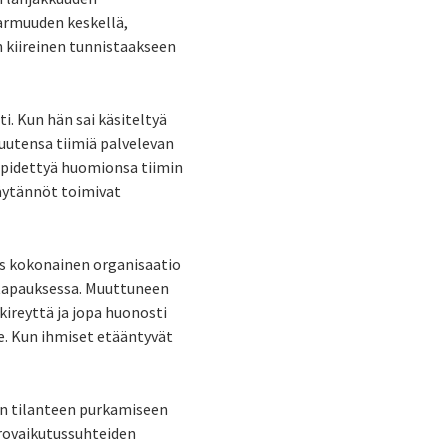
armuuden keskellä,
n kiireinen tunnistaakseen
. Kun hän sai käsiteltyä
kuutensa tiimiä palvelevan
i pidettyä huomionsa tiimin
käytännöt toimivat
s kokonainen organisaatio
 tapauksessa. Muuttuneen
kireyttä ja jopa huonosti
e. Kun ihmiset etääntyvät
ain tilanteen purkamiseen
orovaikutussuhteiden