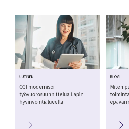
UUTINEN
BLOGI
CGI modernisoi
Miten pu
työvuorosuunnittelua Lapin
toimint
hyvinvointialueella
epävarm