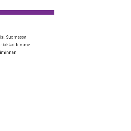
isi. Suomessa
 asiakkaillemme
oiminnan