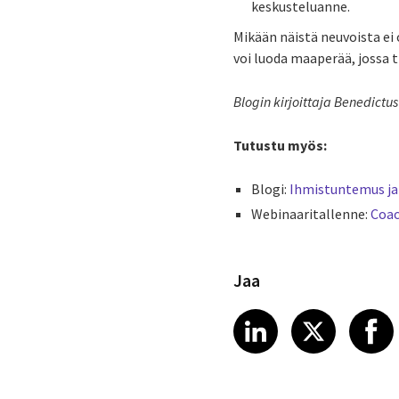
keskusteluanne.
Mikään näistä neuvoista e
voi luoda maaperää, jossa 
Blogin kirjoittaja Benedictu
Tutustu myös:
Blogi:
Ihmistuntemus ja
Webinaaritallenne:
Coac
Jaa
Share article
Share art
Shar
LinkedIn
X