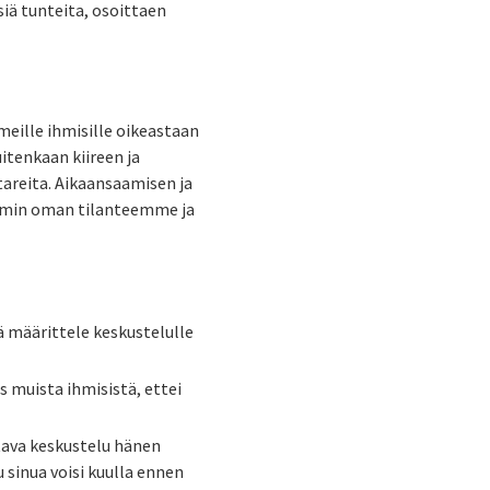
siä tunteita, osoittaen
meille ihmisille oikeastaan
itenkaan kiireen ja
areita. Aikaansaamisen ja
emmin oman tilanteemme ja
kä määrittele keskustelulle
s muista ihmisistä, ettei
ntava keskustelu hänen
 sinua voisi kuulla ennen