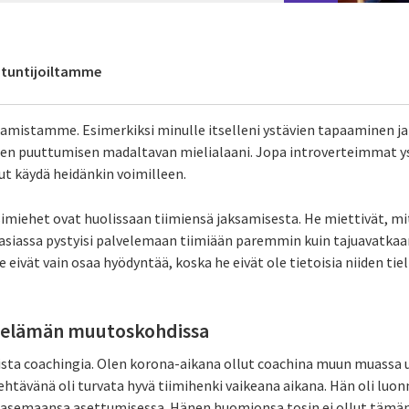
antuntijoiltamme
amistamme. Esimerkiksi minulle itselleni ystävien tapaaminen j
iden puuttumisen madaltavan mielialaani. Jopa introverteimmat y
ut käydä heidänkin voimilleen.
imiehet ovat huolissaan tiimiensä jaksamisesta. He miettivät, m
 asiassa pystyisi palvelemaan tiimiään paremmin kuin tajuavatkaan.
 eivät vain osaa hyödyntää, koska he eivät ole tietoisia niiden tiell
öelämän muutoskohdissa
ta coachingia. Olen korona-aikana ollut coachina muun muassa u
tehtävänä oli turvata hyvä tiimihenki vaikeana aikana. Hän oli lu
asemaansa asettumisessa. Hänen huomionsa tosin ei ollut tämä