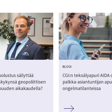
BLOGI
olustus säilyttää
CGI:n tekoälyapuri AIDA 
akykynsä geopoliittisen
palkka-asiantuntijan apu
uuden aikakaudella?
ongelmatilanteissa