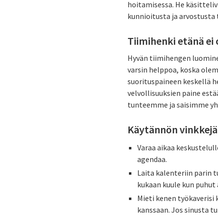
hoitamisessa. He käsitteliv
kunnioitusta ja arvostusta 
Tiimihenki etänä e
Hyvän tiimihengen luominen
varsin helppoa, koska olem
suorituspaineen keskellä 
velvollisuuksien paine es
tunteemme ja saisimme y
Käytännön vinkkejä
Varaa aikaa keskustelull
agendaa.
Laita kalenteriin parin 
kukaan kuule kun puhut ä
Mieti kenen työkaverisi 
kanssaan. Jos sinusta tu