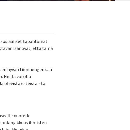
a sosiaaliset tapahtumat
stäväni sanovat, että tämä
iten hyvän tiimihengen saa
 Heillä voi olla
ä olevista esteistä - tai
sealle nuorelle
onnonlahjakkuus ihmisten
n lahjakkuuden