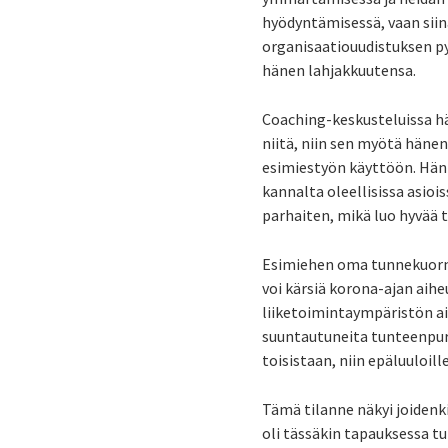
hyödyntämisessä, vaan siin
organisaatiouudistuksen pyö
hänen lahjakkuutensa.
Coaching-keskusteluissa hä
niitä, niin sen myötä häne
esimiestyön käyttöön. Hän 
kannalta oleellisissa asioi
parhaiten, mikä luo hyvää t
Esimiehen oma tunnekuorma
voi kärsiä korona-ajan ai
liiketoimintaympäristön ai
suuntautuneita tunteenpurk
toisistaan, niin epäluuloill
Tämä tilanne näkyi joidenki
oli tässäkin tapauksessa t