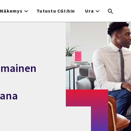
Näkemys
Tutustu CGI:hin
Ura
imainen
jana