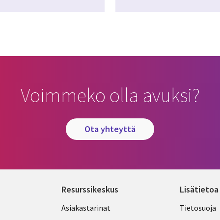
Voimmeko olla avuksi?
ota yhteyttä
Resurssikeskus
Lisätietoa
Library
Legal
Asiakastarinat
Tietosuoja