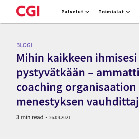
Skip
to
Palvelut
Toimialat
main
content
BLOGI
Mihin kaikkeen ihmisesi
pystyvätkään – ammatt
coaching organisaation
menestyksen vauhditta
3 min read
26.04.2021