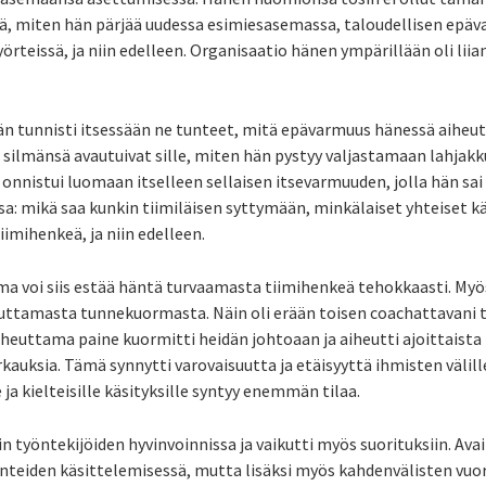
ä, miten hän pärjää uudessa esimiesasemassa, taloudellisen epäv
rteissä, ja niin edelleen. Organisaatio hänen ympärillään oli liia
n tunnisti itsessään ne tunteet, mitä epävarmuus hänessä aiheutti
n silmänsä avautuivat sille, miten hän pystyy valjastamaan lahjak
onnistui luomaan itselleen sellaisen itsevarmuuden, jolla hän sa
ssa: mikä saa kunkin tiimiläisen syttymään, minkälaiset yhteiset 
iimihenkeä, ja niin edelleen.
 voi siis estää häntä turvaamasta tiimihenkeä tehokkaasti. Myö
heuttamasta tunnekuormasta. Näin oli erään toisen coachattavani
heuttama paine kuormitti heidän johtoaan ja aiheutti ajoittaista 
auksia. Tämä synnytti varovaisuutta ja etäisyyttä ihmisten välill
e ja kielteisille käsityksille syntyy enemmän tilaa.
n työntekijöiden hyvinvoinnissa ja vaikutti myös suorituksiin. Av
unteiden käsittelemisessä, mutta lisäksi myös kahdenvälisten vu