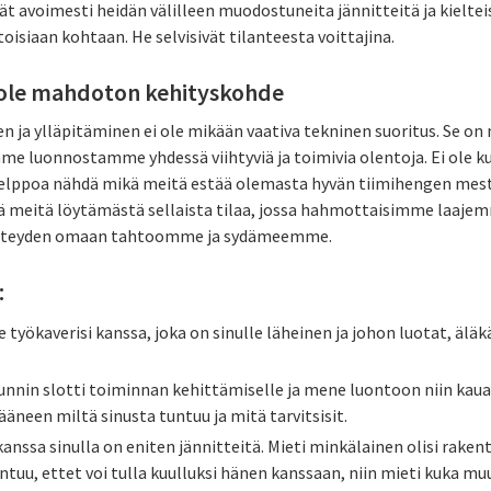
ät avoimesti heidän välilleen muodostuneita jännitteitä ja kieltei
toisiaan kohtaan. He selvisivät tilanteesta voittajina.
i ole mahdoton kehityskohde
 ja ylläpitäminen ei ole mikään vaativa tekninen suoritus. Se on 
me luonnostamme yhdessä viihtyviä ja toimivia olentoja. Ei ole ku
helppoa nähdä mikä meitä estää olemasta hyvän tiimihengen mest
tää meitä löytämästä sellaista tilaa, jossa hahmottaisimme laaj
hteyden omaan tahtoomme ja sydämeemme.
:
e työkaverisi kanssa, joka on sinulle läheinen ja johon luotat, älä
tunnin slotti toiminnan kehittämiselle ja mene luontoon niin kaua
äneen miltä sinusta tuntuu ja mitä tarvitsisit.
kanssa sinulla on eniten jännitteitä. Mieti minkälainen olisi rake
ntuu, ettet voi tulla kuulluksi hänen kanssaan, niin mieti kuka muu