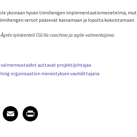
i ole yksinään hyvän tiimihengen implementaatiomenetelmä, mu
tiimihengen versot pääsevät kasvamaan ja lopulta kukoistamaan.
s Ågrén työskenteli CGI:llä coachina ja agile-valmentajana.
 valmennustaidot auttavat projektijohtajaa
hing organisaation menestyksen vauhdittajana
 on LinkedIn
icle on X
e article on Facebook
Share article on Email
Share article on Print
Facebook
Email
Print