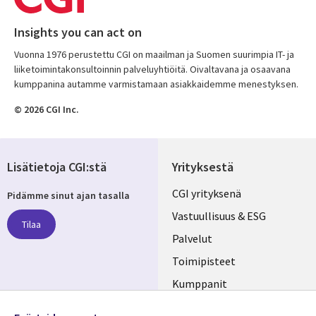
Insights you can act on
Vuonna 1976 perustettu CGI on maailman ja Suomen suurimpia IT- ja
liiketoimintakonsultoinnin palveluyhtiöitä. Oivaltavana ja osaavana
kumppanina autamme varmistamaan asiakkaidemme menestyksen.
© 2026 CGI Inc.
Lisätietoja CGI:stä
Yrityksestä
Useful
CGI yrityksenä
Pidämme sinut ajan tasalla
links
Vastuullisuus & ESG
Tilaa
FINLAND
Palvelut
Toimipisteet
Kumppanit
Seuraa meitä
Uutishuone