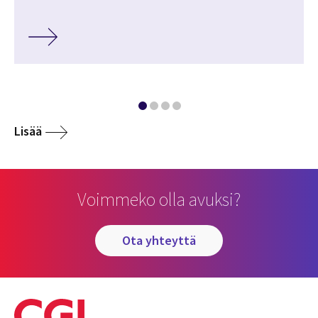
Lisää
Voimmeko olla avuksi?
ota yhteyttä