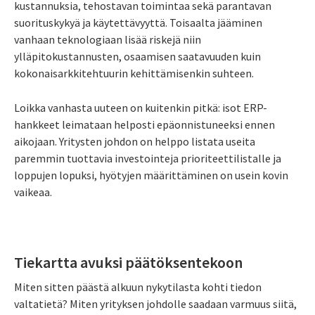
kustannuksia, tehostavan toimintaa sekä parantavan
suorituskykyä ja käytettävyyttä. Toisaalta jääminen
vanhaan teknologiaan lisää riskejä niin
ylläpitokustannusten, osaamisen saatavuuden kuin
kokonaisarkkitehtuurin kehittämisenkin suhteen.
Loikka vanhasta uuteen on kuitenkin pitkä: isot ERP-
hankkeet leimataan helposti epäonnistuneeksi ennen
aikojaan. Yritysten johdon on helppo listata useita
paremmin tuottavia investointeja prioriteettilistalle ja
loppujen lopuksi, hyötyjen määrittäminen on usein kovin
vaikeaa.
Tiekartta avuksi päätöksentekoon
Miten sitten päästä alkuun nykytilasta kohti tiedon
valtatietä? Miten yrityksen johdolle saadaan varmuus siitä,