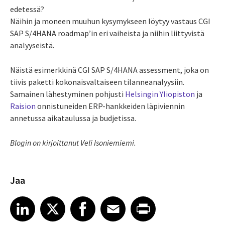
edetessä?
Näihin ja moneen muuhun kysymykseen löytyy vastaus CGI
SAP S/4HANA roadmap’in eri vaiheista ja niihin liittyvistä
analyyseistä.
Näistä esimerkkinä CGI SAP S/4HANA assessment, joka on
tiivis paketti kokonaisvaltaiseen tilanneanalyysiin.
Samainen lähestyminen pohjusti
Helsingin Yliopiston
ja
Raision
onnistuneiden ERP-hankkeiden läpiviennin
annetussa aikataulussa ja budjetissa.
Blogin on kirjoittanut Veli Isoniemiemi.
Jaa
Share article on LinkedIn
Share article on X
Share article on Facebook
Share article on Email
Share article on Print
LinkedIn
X
Facebook
Email
Print