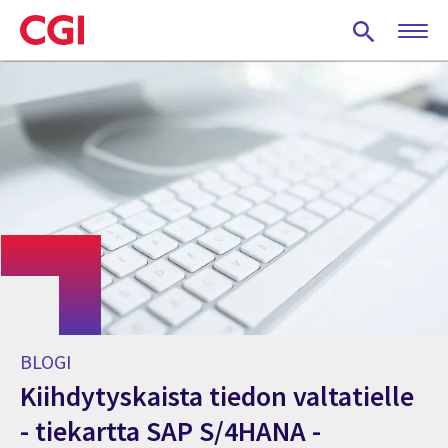
Skip
to
main
content
BLOGI
Kiihdytyskaista tiedon valtatielle
- tiekartta SAP S/4HANA -