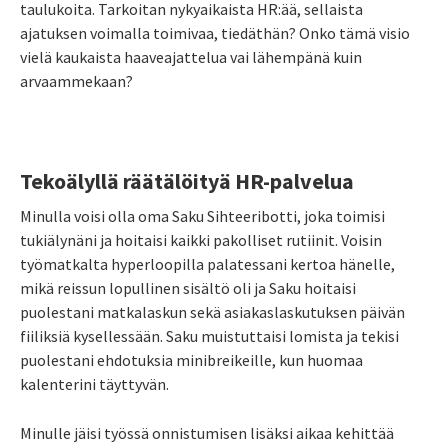
taulukoita. Tarkoitan nykyaikaista HR:ää, sellaista
ajatuksen voimalla toimivaa, tiedäthän? Onko tämä visio
vielä kaukaista haaveajattelua vai lähempänä kuin
arvaammekaan?
Tekoälyllä räätälöityä HR-palvelua
Minulla voisi olla oma Saku Sihteeribotti, joka toimisi
tukiälynäni ja hoitaisi kaikki pakolliset rutiinit. Voisin
työmatkalta hyperloopilla palatessani kertoa hänelle,
mikä reissun lopullinen sisältö oli ja Saku hoitaisi
puolestani matkalaskun sekä asiakaslaskutuksen päivän
fiiliksiä kysellessään. Saku muistuttaisi lomista ja tekisi
puolestani ehdotuksia minibreikeille, kun huomaa
kalenterini täyttyvän.
Minulle jäisi työssä onnistumisen lisäksi aikaa kehittää