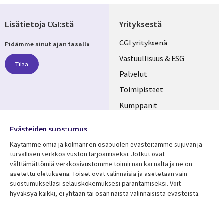
Lisätietoja CGI:stä
Yrityksestä
Useful
CGI yrityksenä
Pidämme sinut ajan tasalla
links
Vastuullisuus & ESG
Tilaa
FINLAND
Palvelut
Toimipisteet
Kumppanit
Seuraa meitä
Uutishuone
Evästeiden suostumus
Social
Ura CGI:llä
Käytämme omia ja kolmannen osapuolen evästeitämme sujuvan ja
Media
turvallisen verkkosivuston tarjoamiseksi. Jotkut ovat
FINLAND
välttämättömiä verkkosivustomme toiminnan kannalta ja ne on
asetettu oletuksena. Toiset ovat valinnaisia ​​ja asetetaan vain
Resurssikeskus
Lisätietoa
suostumuksellasi selauskokemuksesi parantamiseksi. Voit
hyväksyä kaikki, ei yhtään tai osan näistä valinnaisista evästeistä.
Library
Legal
Asiakastarinat
Tietosuoja
Links
FINLAND
Artikkelit
Tietosuojaseloste