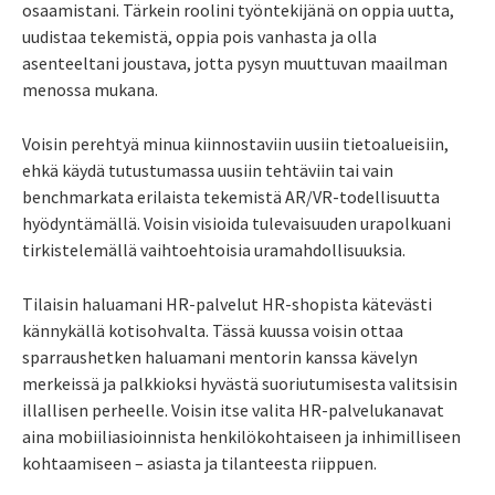
osaamistani. Tärkein roolini työntekijänä on oppia uutta,
uudistaa tekemistä, oppia pois vanhasta ja olla
asenteeltani joustava, jotta pysyn muuttuvan maailman
menossa mukana.
Voisin perehtyä minua kiinnostaviin uusiin tietoalueisiin,
ehkä käydä tutustumassa uusiin tehtäviin tai vain
benchmarkata erilaista tekemistä AR/VR-todellisuutta
hyödyntämällä. Voisin visioida tulevaisuuden urapolkuani
tirkistelemällä vaihtoehtoisia uramahdollisuuksia.
Tilaisin haluamani HR-palvelut HR-shopista kätevästi
kännykällä kotisohvalta. Tässä kuussa voisin ottaa
sparraushetken haluamani mentorin kanssa kävelyn
merkeissä ja palkkioksi hyvästä suoriutumisesta valitsisin
illallisen perheelle. Voisin itse valita HR-palvelukanavat
aina mobiiliasioinnista henkilökohtaiseen ja inhimilliseen
kohtaamiseen – asiasta ja tilanteesta riippuen.