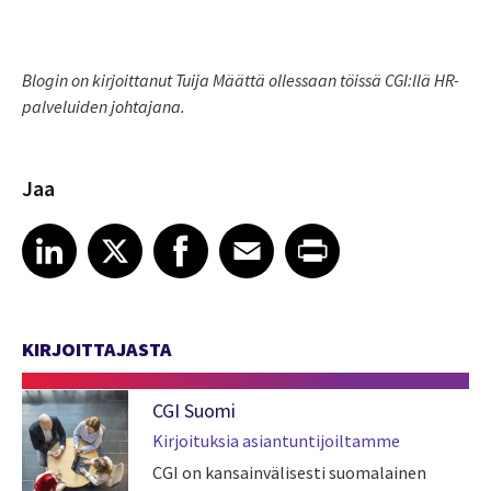
Blogin on kirjoittanut Tuija Määttä ollessaan töissä CGI:llä HR-
palveluiden johtajana.
Jaa
Share article on LinkedIn
Share article on X
Share article on Facebook
Share article on Email
Share article on Print
LinkedIn
X
Facebook
Email
Print
KIRJOITTAJASTA
CGI Suomi
Kirjoituksia asiantuntijoiltamme
CGI on kansainvälisesti suomalainen