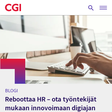
Skip
to
main
content
BLOGI
Reboottaa HR – ota työntekijät
mukaan innovoimaan digiajan