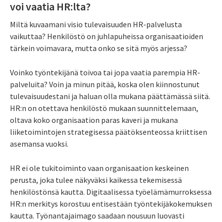
voi vaatia HR:lta?
Miltä kuvaamani visio tulevaisuuden HR-palvelusta
vaikuttaa? Henkilöstö on juhlapuheissa organisaatioiden
tärkein voimavara, mutta onko se sitä myös arjessa?
Voinko työntekijänä toivoa tai jopa vaatia parempia HR-
palveluita? Voin ja minun pitää, koska olen kiinnostunut
tulevaisuudestani ja haluan olla mukana päättämässä siitä.
HR:n on otettava henkilöstö mukaan suunnittelemaan,
oltava koko organisaation paras kaveri ja mukana
liiketoimintojen strategisessa päätöksenteossa kriittisen
asemansa vuoksi.
HR ei ole tukitoiminto vaan organisaation keskeinen
perusta, joka tulee näkyväksi kaikessa tekemisessä
henkilöstönsä kautta. Digitaalisessa työelämämurroksessa
HR:n merkitys korostuu entisestään työntekijäkokemuksen
kautta. Työnantajaimago saadaan nousuun luovasti