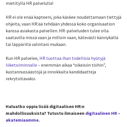
mietityllä HR palvelulla!
HR ei ole enää kapteeni, joka käskee noudattamaan tiettyjä
ohjeita, vaan HR:ää tehdään yhdessä koko organisaation
kanssa asiakasta palvellen. HR-palveluiden tulee olla
saatavilla missä vaan ja milloin vaan, kätevästi kännykällä
tai läppärillä valintani mukaan.
Kun HR palvelee,
HR tuottaa ihan todellisia hyötyjä
liiketoiminnalle
– enemmän aikaa “oikeisiin töihin”,
kustannussäästöjä ja innokkaita kandidaatteja
rekrytoitavaksi.
Haluatko oppia lisää digitaalisen HR:n
mahdollisuuksista? Tutustu ilmaiseen
digitaalinen HR –
akatemiaamme.