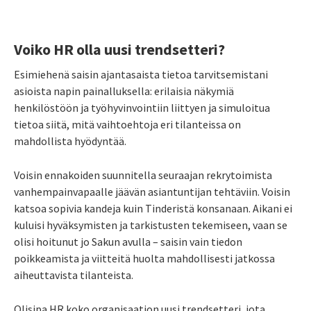
Voiko HR olla uusi trendsetteri?
Esimiehenä saisin ajantasaista tietoa tarvitsemistani
asioista napin painalluksella: erilaisia näkymiä
henkilöstöön ja työhyvinvointiin liittyen ja simuloitua
tietoa siitä, mitä vaihtoehtoja eri tilanteissa on
mahdollista hyödyntää.
Voisin ennakoiden suunnitella seuraajan rekrytoimista
vanhempainvapaalle jäävän asiantuntijan tehtäviin. Voisin
katsoa sopivia kandeja kuin Tinderistä konsanaan. Aikani ei
kuluisi hyväksymisten ja tarkistusten tekemiseen, vaan se
olisi hoitunut jo Sakun avulla – saisin vain tiedon
poikkeamista ja viitteitä huolta mahdollisesti jatkossa
aiheuttavista tilanteista.
Olisipa HR koko organisaation uusi trendsetteri, jota