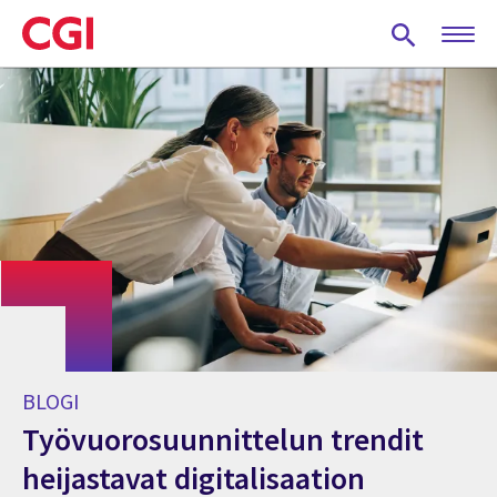
Skip
to
main
content
BLOGI
Työvuorosuunnittelun trendit
heijastavat digitalisaation