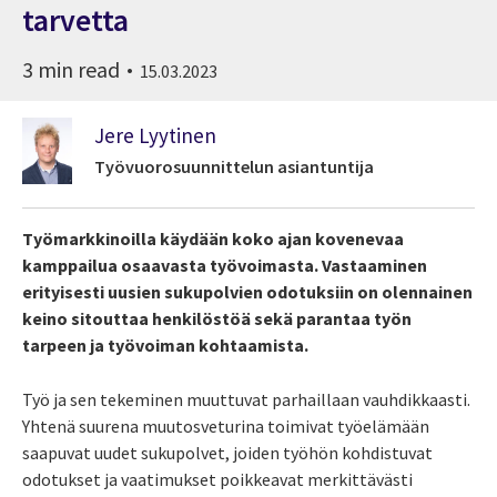
tarvetta
3 min read
15.03.2023
Jere Lyytinen
Työvuorosuunnittelun asiantuntija
Työmarkkinoilla käydään koko ajan kovenevaa
kamppailua osaavasta työvoimasta. Vastaaminen
erityisesti
uusien sukupolvien odotuksiin on olennainen
keino
sitouttaa henkilöstöä
sekä parantaa työn
tarpeen ja työvoiman kohtaamista.
Työ ja sen tekeminen muuttuvat parhaillaan vauhdikkaasti.
Yhtenä suurena muutosveturina toimivat työelämään
saapuvat uudet sukupolvet, joiden työhön kohdistuvat
odotukset ja vaatimukset poikkeavat merkittävästi