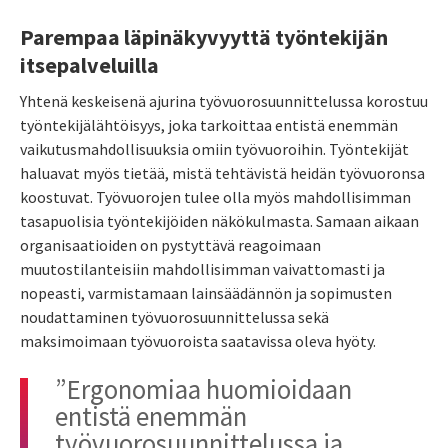
Parempaa läpinäkyvyyttä työntekijän
itsepalveluilla
Yhtenä keskeisenä ajurina
työvuorosuunnittelussa korostuu
työntekijälähtöisyys, joka tarkoittaa entistä enemmän
vaikutusmahdollisuuksia omiin työvuoroihin. Työntekijät
haluavat myös tietää, mistä
tehtävistä
heidän työvuoronsa
koostuvat. Työvuorojen tulee olla myös mahdollisimman
tasapuolisia työntekijöiden näkökulmasta
. Samaan aikaan
organisaatioiden on pystyttävä reagoimaan
muutostilanteisiin mahdollisimman vaivattomasti ja
nopeasti, varmistamaan lainsäädännön ja sopimusten
noudattaminen työvuorosuunnittelussa sekä
maksimoimaan työvuoroista saatavissa oleva hyöty.
”Ergonomiaa huomioidaan
entistä enemmän
työvuorosuunnittelussa ja