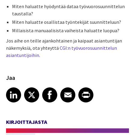
Miten haluatte hyödyntää dataa työvuorosuunnittelun
taustalla?
Miten haluatte osallistaa työntekijät suunnitteluun?
Millaisista manuaalisista vaiheista haluatte luopua?
Jos aihe on teille ajankohtainen ja kaipaat asiantuntijan
näkemyksiä, ota yhteyttä
CGI:n työvuorosuunnittelun
asiantuntijoihin
.
Jaa
Share article on LinkedIn
Share article on X
Share article on Facebook
Share article on Email
Share article on Print
LinkedIn
X
Facebook
Email
Print
KIRJOITTAJASTA