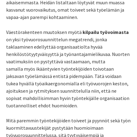
aikaisemmasta. Heidän listaltaan löytyvät muun muassa
kasvanut vuorovaikutus, omat toiveet sekä työelämän ja
vapaa-ajan parempi kohtaaminen.
Väestörakenteen muutoksen myötä
kilpailu työvoimasta
on yksi
työvuorosuunnittelun
megatrendi, jonka
taklaaminen edellyttää organisaatiolta hyvää
henkilöstötyytyväisyyttä ja työnantajamielikuvaa. Nuorten
vaatimuksiin on pystyttävä vastaamaan, mutta
samalla
myös ikääntyvien työntekijöiden toivotaan
jaksavan työelämässä entistä pidempään. Tätä voidaan
tukea hyvällä työaikaergonomialla
eli työvuorojen keston,
ajoituksen ja rytmityksen suunnittelu
ll
a niin, että ne
sopivat mahdollisimman hyvin työntekijälle organis
a
ation
tuotannolliset ehdot huomioiden.
Mitä paremmin työntekijöiden toiveet ja pyynnöt sekä työn
kuormittavuustekijät pystytään huomioimaan
työvuorosuunnittelussa, sitä tyytyväisempiä ja