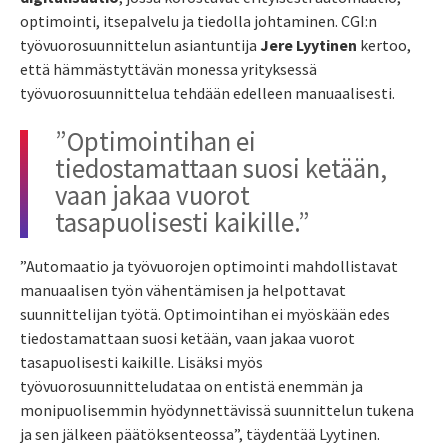
optimointi, itsepalvelu ja tiedolla johtaminen. CGI:n
työvuorosuunnittelun asiantuntija
Jere Lyytinen
kertoo,
että hämmästyttävän monessa yrityksessä
työvuorosuunnittelua tehdään edelleen manuaalisesti.
”Optimointihan ei
tiedostamattaan suosi ketään,
vaan jakaa vuorot
tasapuolisesti kaikille.”
”Automaatio ja työvuorojen optimointi mahdollistavat
manuaalisen työn vähentämisen ja helpottavat
suunnittelijan työtä. Optimointihan ei myöskään edes
tiedostamattaan suosi ketään, vaan jakaa vuorot
tasapuolisesti kaikille. Lisäksi myös
työvuorosuunnitteludataa on entistä enemmän ja
monipuolisemmin hyödynnettävissä suunnittelun tukena
ja sen jälkeen päätöksenteossa”, täydentää Lyytinen.