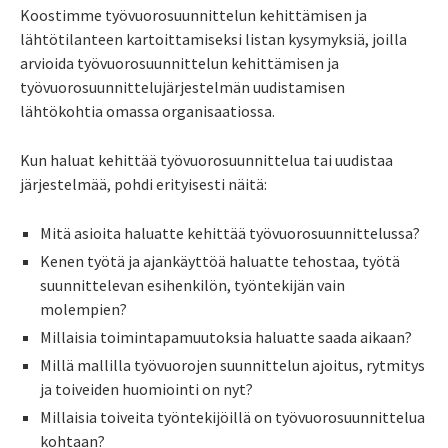
Koostimme työvuorosuunnittelun kehittämisen ja
lähtötilanteen kartoittamiseksi listan kysymyksiä, joilla
arvioida työvuorosuunnittelun kehittämisen ja
työvuorosuunnittelujärjestelmän uudistamisen
lähtökohtia omassa organisaatiossa.
Kun haluat kehittää työvuorosuunnittelua tai uudistaa
järjestelmää, pohdi erityisesti näitä:
Mitä asioita haluatte kehittää työvuorosuunnittelussa?
Kenen työtä ja ajankäyttöä haluatte tehostaa, työtä
suunnittelevan esihenkilön, työntekijän vain
molempien?
Millaisia toimintapamuutoksia haluatte saada aikaan?
Millä mallilla työvuorojen suunnittelun ajoitus, rytmitys
ja toiveiden huomiointi on nyt?
Millaisia toiveita työntekijöillä on työvuorosuunnittelua
kohtaan?