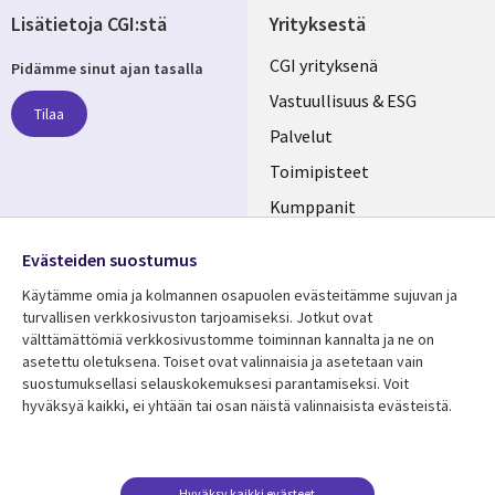
Lisätietoja CGI:stä
Yrityksestä
Useful
CGI yrityksenä
Pidämme sinut ajan tasalla
links
Vastuullisuus & ESG
Tilaa
FINLAND
Palvelut
Toimipisteet
Kumppanit
Seuraa meitä
Uutishuone
Evästeiden suostumus
Social
Ura CGI:llä
Käytämme omia ja kolmannen osapuolen evästeitämme sujuvan ja
Media
turvallisen verkkosivuston tarjoamiseksi. Jotkut ovat
FINLAND
välttämättömiä verkkosivustomme toiminnan kannalta ja ne on
asetettu oletuksena. Toiset ovat valinnaisia ​​ja asetetaan vain
Resurssikeskus
Lisätietoa
suostumuksellasi selauskokemuksesi parantamiseksi. Voit
hyväksyä kaikki, ei yhtään tai osan näistä valinnaisista evästeistä.
Library
Legal
Asiakastarinat
Tietosuoja
Links
FINLAND
Artikkelit
Tietosuojaseloste
FINLAND
Blogit
Käyttöehdot
Hyväksy kaikki evästeet