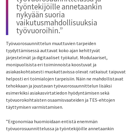
työntekijöille annetaankin
nykyään suoria
vaikutusmahdollisuuksia
työvuoroihin.”
Työvuorosuunnittelun muuttuvien tarpeiden
tyydyttämisessä auttavat koko ajan kehittyvät
järjestelmät ja digitaaliset työkalut. Modulaariset,
monipuolisista
eri
toiminnoista
koostuvat ja
asiakaskohtaisesti muokattavissa olevat ratkaisut taipuvat
helposti eri toimialojen tarpeisiin
. Näin
ne mahdollistavat
tehokkaan ja joustavan työvuorosuunnittelun lisäksi
esimerkiksi asiakasvirtatiedon hyödyntämisen sekä
työvuorokohtaisten osaamisvaateiden ja TES-ehtojen
täyttymisen varmistamisen.
”Ergonomiaa huomioidaan entistä enemmän
työvuorosuunnittelussa ja työntekijöille annetaankin