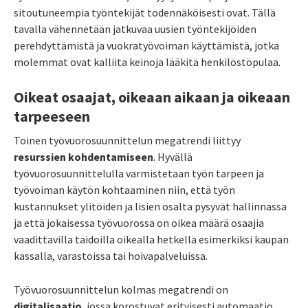
sitoutuneempia työntekijät todennäköisesti ovat. Tällä
tavalla vähennetään jatkuvaa uusien työntekijöiden
perehdyttämistä ja vuokratyövoiman käyttämistä, jotka
molemmat ovat kalliita keinoja lääkitä henkilöstöpulaa.
Oikeat osaajat, oikeaan aikaan ja oikeaan
tarpeeseen
Toinen työvuorosuunnittelun megatrendi liittyy
resurssien kohdentamiseen
. Hyvällä
työvuorosuunnittelulla varmistetaan työn tarpeen ja
työvoiman käytön kohtaaminen niin, että työn
kustannukset ylitöiden ja lisien osalta pysyvät hallinnassa
ja että jokaisessa työvuorossa on
oikea määrä osaajia
vaadittavilla taidoilla
oikealla hetkellä
esimerkiksi kaupan
kassalla, varastoissa tai hoivapalveluissa.
Työvuorosuunnittelun kolmas megatrendi on
digitalisaatio
, jossa korostuvat erityisesti automaatio,