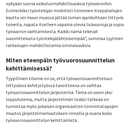
nykyään suoria vaikutusmahdollisuuksia työvuoroihin.
Esimerkiksi työntekijän mobiilisti toimivien itsepalvelujen
kautta voi muun muassa jättää loman ajankohtaan liittyviä
toiveita, napata itselleen vapaina olevia lisävuoroja ja sopia
työvuoron vaihtamisesta.
Kaikki nämä tekevät
suunnittelusta työntekijälähtöisempää
”, summaa Lyytinen
ratkaisujen mahdollistamia ominaisuuksia.
Miten eteenpäin työvuorosuunnittelun
kehittämisessä?
Tyypillinen tilanne on se, että työvuorosuunnitteluun
liittyvässä kehitystyössä tavoitteena on vaihtaa
työvuorosuunnittelun järjestelmä. Tämä on usein yksi
lopputulema, mutta järjestelmän lisäksi tärkeää on
tunnistaa myös jokaisen organisaation toimintatapojen
muutos järjestelmämuutoksen rinnalla ja osana koko
työvuorosuunnittelun kehittämistä.