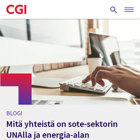
Skip
to
main
content
BLOGI
Mitä yhteistä on sote-sektorin
UNAlla ja energia-alan