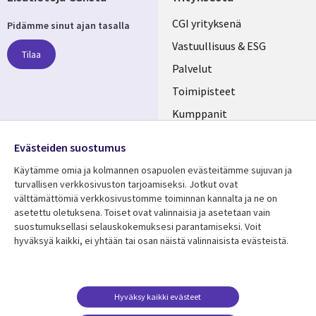
Useful
CGI yrityksenä
Pidämme sinut ajan tasalla
links
Vastuullisuus & ESG
Tilaa
FINLAND
Palvelut
Toimipisteet
Kumppanit
Seuraa meitä
Uutishuone
Evästeiden suostumus
Social
Ura CGI:llä
Käytämme omia ja kolmannen osapuolen evästeitämme sujuvan ja
Media
turvallisen verkkosivuston tarjoamiseksi. Jotkut ovat
FINLAND
välttämättömiä verkkosivustomme toiminnan kannalta ja ne on
asetettu oletuksena. Toiset ovat valinnaisia ​​ja asetetaan vain
Resurssikeskus
Lisätietoa
suostumuksellasi selauskokemuksesi parantamiseksi. Voit
hyväksyä kaikki, ei yhtään tai osan näistä valinnaisista evästeistä.
Library
Legal
Asiakastarinat
Tietosuoja
Links
FINLAND
Artikkelit
Tietosuojaseloste
FINLAND
Blogit
Käyttöehdot
Hyväksy kaikki evästeet
Tapahtumat
Yhteystiedot