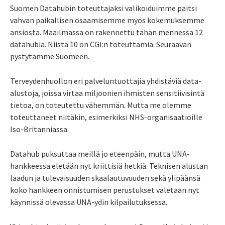
Suomen Datahubin toteuttajaksi valikoiduimme paitsi
vahvan paikallisen osaamisemme myös kokemuksemme
ansiosta. Maailmassa on rakennettu tähän mennessä 12
datahubia. Niistä 10 on CGI:n toteuttamia. Seuraavan
pystytämme Suomeen.
Terveydenhuollon eri palveluntuottajia yhdistäviä data-
alustoja, joissa virtaa miljoonien ihmisten sensitiivisintä
tietoa, on toteutettu vähemmän. Mutta me olemme
toteuttaneet niitäkin, esimerkiksi NHS-organisaatioille
Iso-Britanniassa.
Datahub puksuttaa meillä jo eteenpäin, mutta UNA-
hankkeessa eletään nyt kriittisiä hetkiä. Teknisen alustan
laadun ja tulevaisuuden skaalautuvuuden sekä ylipäänsä
koko hankkeen onnistumisen perustukset valetaan nyt
käynnissä olevassa UNA-ydin kilpailutuksessa.