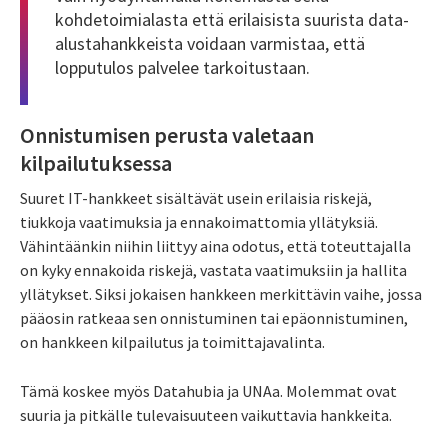
kohdetoimialasta että erilaisista suurista data-
alustahankkeista voidaan varmistaa, että
lopputulos palvelee tarkoitustaan.
Onnistumisen perusta valetaan
kilpailutuksessa
Suuret IT-hankkeet sisältävät usein erilaisia riskejä,
tiukkoja vaatimuksia ja ennakoimattomia yllätyksiä.
Vähintäänkin niihin liittyy aina odotus, että toteuttajalla
on kyky ennakoida riskejä, vastata vaatimuksiin ja hallita
yllätykset. Siksi jokaisen hankkeen merkittävin vaihe, jossa
pääosin ratkeaa sen onnistuminen tai epäonnistuminen,
on hankkeen kilpailutus ja toimittajavalinta.
Tämä koskee myös Datahubia ja UNAa. Molemmat ovat
suuria ja pitkälle tulevaisuuteen vaikuttavia hankkeita.