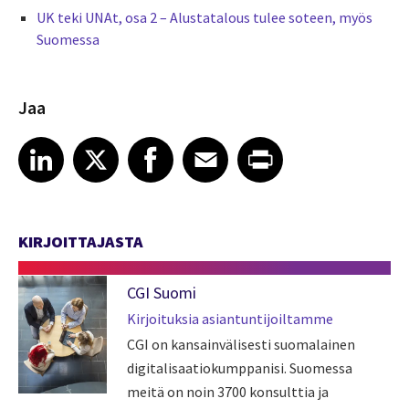
UK teki UNAt, osa 2 – Alustatalous tulee soteen, myös
Suomessa
Jaa
Share article on LinkedIn
Share article on X
Share article on Facebook
Share article on Email
Share article on Print
LinkedIn
X
Facebook
Email
Print
KIRJOITTAJASTA
CGI Suomi
Kirjoituksia asiantuntijoiltamme
CGI on kansainvälisesti suomalainen
digitalisaatiokumppanisi. Suomessa
meitä on noin 3700 konsulttia ja