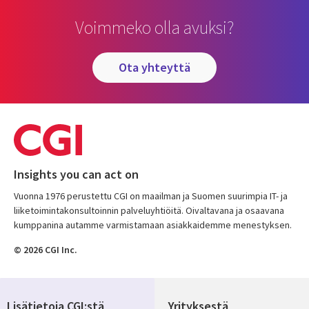
Voimmeko olla avuksi?
ota yhteyttä
Insights you can act on
Vuonna 1976 perustettu CGI on maailman ja Suomen suurimpia IT- ja
liiketoimintakonsultoinnin palveluyhtiöitä. Oivaltavana ja osaavana
kumppanina autamme varmistamaan asiakkaidemme menestyksen.
© 2026 CGI Inc.
Lisätietoja CGI:stä
Yrityksestä