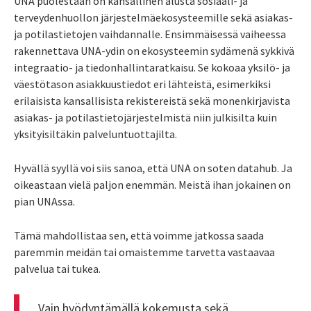
UNA puolestaan on kansallinen alusta sosiaali- ja
terveydenhuollon järjestelmäekosysteemille sekä asiakas-
ja potilastietojen vaihdannalle. Ensimmäisessä vaiheessa
rakennettava UNA-ydin on ekosysteemin sydämenä sykkivä
integraatio- ja tiedonhallintaratkaisu. Se kokoaa yksilö- ja
väestötason asiakkuustiedot eri lähteistä, esimerkiksi
erilaisista kansallisista rekistereistä sekä monenkirjavista
asiakas- ja potilastietojärjestelmistä niin julkisilta kuin
yksityisiltäkin palveluntuottajilta.
Hyvällä syyllä voi siis sanoa, että UNA on soten datahub. Ja
oikeastaan vielä paljon enemmän. Meistä ihan jokainen on
pian UNAssa.
Tämä mahdollistaa sen, että voimme jatkossa saada
paremmin meidän tai omaistemme tarvetta vastaavaa
palvelua tai tukea.
Vain hyödyntämällä kokemusta sekä