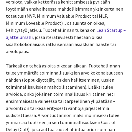
versiota, vaikka ketterässä kehittämisessä pyritään
löytämään ensivaiheessa mahdollisimman yksinkertainen
toteutus (MVP, Minimum Valuable Product tai MLP,
Minimum Loveable Product). Jos suunta on oikea,
kehitystyö jatkuu. Tuotehallinnan tukena on
Lean Startup –
ajattelumalli
, jossa iteratiivisesti haetaan oikea
sisältökokonaisuus ratkaisemaan asiakkaan haaste tai
arvolupaus.
Tärkeää on tehdä asioita oikeaan aikaan. Tuotehallinnan
tulee ymmärtää toiminnallisuuksien arvo kokonaisuuteen
nähden (loppukäyttäjät, riskien hallitseminen, uusien
toiminnallisuuksien mahdollistaminen). Lisäksi tulee
arvioida, onko jokainen toiminnallisuus kriittinen heti
ensimmäisessä vaiheessa tai tarpeellinen ylipäätään –
arviointi on tärkeää erityisesti vanhoja järjestelmiä
uudistettaessa. Arvontuotannon maksimoimiseksi tulee
ymmärtää tuotteen ja sen toiminnallisuuksien Cost of
Delay (CoD), joka auttaa tuotehallintaa priorisoimaan