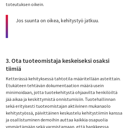
toteutuksen oikein.
Jos suunta on oikea, kehitystyö jatkuu.
3. Ota tuoteomistaja keskeiseksi osaksi
tiimiä
Ketterässä kehityksessä tahtotila määritellään asteittain.
Etukäteen tehtävän dokumentaation määrä usein
minimoidaan, jotta tuotekehitystä ohjaavilta henkilöiltä
jää aikaa ja keskittymistä onnistumisiin. Tuotehallinnan
sekä erityisesti tuoteomistajan aktiivinen mukanaolo
kehitystyössä, päivittäinen keskustelu kehitystiimin kanssa
ja osallistuminen demoihin auttaa kaikkia osapuolia
ymmärtämään sekä varmistamaan, että hankkeessa