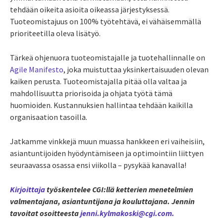
tehdään oikeita asioita oikeassa järjestyksessä.
Tuoteomistajuus on 100% työtehtävä, ei vähäisemmällä
prioriteetilla oleva lisätyö.
Tärkeä ohjenuora tuoteomistajalle ja tuotehallinnalle on
Agile Manifesto
, joka muistuttaa yksinkertaisuuden olevan
kaiken perusta. Tuoteomistajalla pitää olla valtaa ja
mahdollisuutta priorisoida ja ohjata työtä tämä
huomioiden. Kustannuksien hallintaa tehdään kaikilla
organisaation tasoilla.
Jatkamme vinkkejä muun muassa hankkeen eri vaiheisiin,
asiantuntijoiden hyödyntämiseen ja optimointiin liittyen
seuraavassa osassa ensi viikolla – pysykää kanavalla!
Kirjoittaja
työskentelee CGI:llä ketterien menetelmien
valmentajana, asiantuntijana ja kouluttajana. Jennin
tavoitat osoitteesta
jenni.kylmakoski@cgi.com.