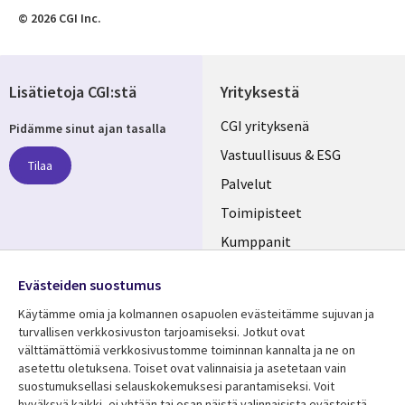
© 2026 CGI Inc.
Lisätietoja CGI:stä
Yrityksestä
Useful
CGI yrityksenä
Pidämme sinut ajan tasalla
links
Vastuullisuus & ESG
Tilaa
FINLAND
Palvelut
Toimipisteet
Kumppanit
Seuraa meitä
Uutishuone
Evästeiden suostumus
Social
Ura CGI:llä
Käytämme omia ja kolmannen osapuolen evästeitämme sujuvan ja
Media
turvallisen verkkosivuston tarjoamiseksi. Jotkut ovat
FINLAND
välttämättömiä verkkosivustomme toiminnan kannalta ja ne on
asetettu oletuksena. Toiset ovat valinnaisia ​​ja asetetaan vain
Resurssikeskus
Lisätietoa
suostumuksellasi selauskokemuksesi parantamiseksi. Voit
hyväksyä kaikki, ei yhtään tai osan näistä valinnaisista evästeistä.