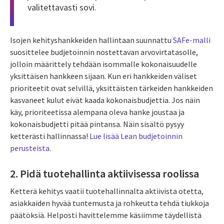
valitettavasti sovi.
Isojen kehityshankkeiden hallintaan suunnattu
SAFe-malli
suosittelee budjetoinnin nostettavan arvovirtatasolle,
jolloin määrittely tehdään isommalle kokonaisuudelle
yksittäisen hankkeen sijaan. Kun eri hankkeiden väliset
prioriteetit ovat selvillä, yksittäisten tärkeiden hankkeiden
kasvaneet kulut eivät kaada kokonaisbudjettia. Jos näin
käy, prioriteetissa alempana oleva hanke joustaa ja
kokonaisbudjetti pitää pintansa. Näin sisältö pysyy
ketterästi hallinnassa!
Lue lisää Lean budjetoinnin
perusteista.
2. Pidä tuotehallinta aktiivisessa roolissa
Ketterä kehitys vaatii tuotehallinnalta aktiivista otetta,
asiakkaiden hyvää tuntemusta ja rohkeutta tehdä tiukkoja
päätöksiä. Helposti havittelemme käsiimme täydellistä