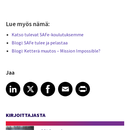
Lue myös nämä:
Katso tulevat SAFe-koulutuksemme
Blogi: SAFe tulee ja pelastaa
Blogi: Ketterä muutos – Mission Impossible?
Jaa
Share article on LinkedIn
Share article on X
Share article on Facebook
Share article on Email
Share article on Print
LinkedIn
X
Facebook
Email
Print
KIRJOITTAJASTA