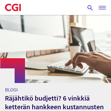
Skip
to
main
content
BLOGI
Räjähtikö budjetti? 6 vinkkiä
ketterän hankkeen kustannusten