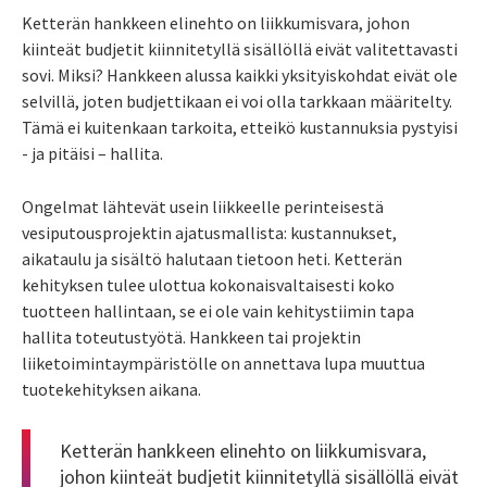
Ketterän hankkeen elinehto on liikkumisvara, johon
kiinteät budjetit kiinnitetyllä sisällöllä eivät valitettavasti
sovi. Miksi? Hankkeen alussa kaikki yksityiskohdat eivät ole
selvillä, joten budjettikaan ei voi olla tarkkaan määritelty.
Tämä ei kuitenkaan tarkoita, etteikö kustannuksia pystyisi
- ja pitäisi – hallita.
Ongelmat lähtevät usein liikkeelle perinteisestä
vesiputousprojektin ajatusmallista: kustannukset,
aikataulu ja sisältö halutaan tietoon heti. Ketterän
kehityksen tulee ulottua kokonaisvaltaisesti koko
tuotteen hallintaan, se ei ole vain kehitystiimin tapa
hallita toteutustyötä. Hankkeen tai projektin
liiketoimintaympäristölle on annettava lupa muuttua
tuotekehityksen aikana.
Ketterän hankkeen elinehto on liikkumisvara,
johon kiinteät budjetit kiinnitetyllä sisällöllä eivät