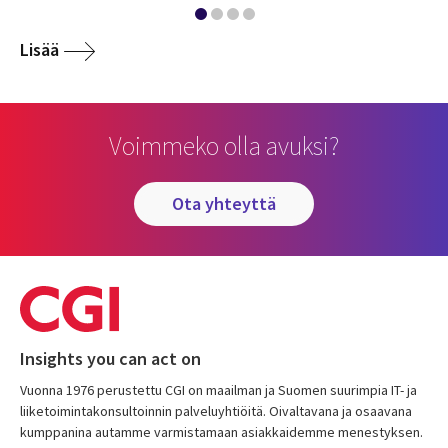
Lisää
Voimmeko olla avuksi?
ota yhteyttä
Insights you can act on
Vuonna 1976 perustettu CGI on maailman ja Suomen suurimpia IT- ja
liiketoimintakonsultoinnin palveluyhtiöitä. Oivaltavana ja osaavana
kumppanina autamme varmistamaan asiakkaidemme menestyksen.