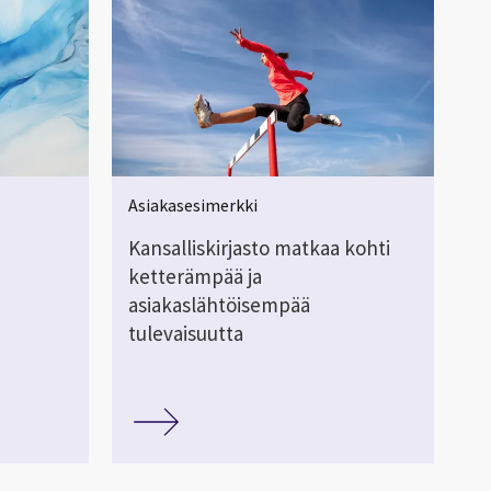
Asiakasesimerkki
Kansalliskirjasto matkaa kohti
ketterämpää ja
asiakaslähtöisempää
tulevaisuutta