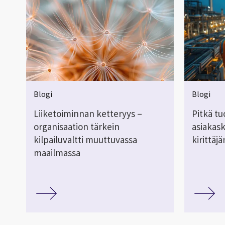
Blogi
Blogi
Liiketoiminnan ketteryys –
Pitkä tu
organisaation tärkein
asiakas
kilpailuvaltti muuttuvassa
kirittäj
maailmassa