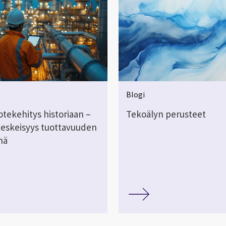
Blogi
otekehitys historiaan –
Tekoälyn perusteet
keskeisyys tuottavuuden
änä