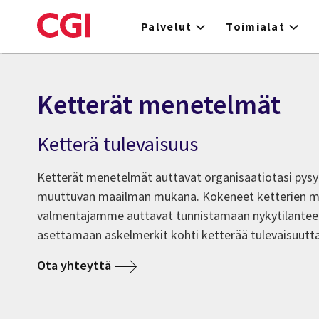
Skip
to
Palvelut
Toimialat
main
content
Ketterät menetelmät
Ketterä tulevaisuus
Ketterät menetelmät auttavat organisaatiotasi pys
muuttuvan maailman mukana. Kokeneet ketterien 
valmentajamme auttavat tunnistamaan nykytilantee
asettamaan askelmerkit kohti ketterää tulevaisuutta
Ota yhteyttä