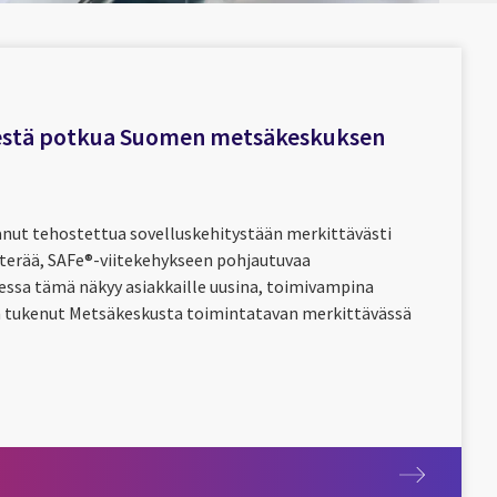
sestä potkua Suomen metsäkeskuksen
ut tehostettua sovelluskehitystään merkittävästi
terää, SAFe®-viitekehykseen pohjautuvaa
essa tämä näkyy asiakkaille uusina, toimivampina
on tukenut Metsäkeskusta toimintatavan merkittävässä