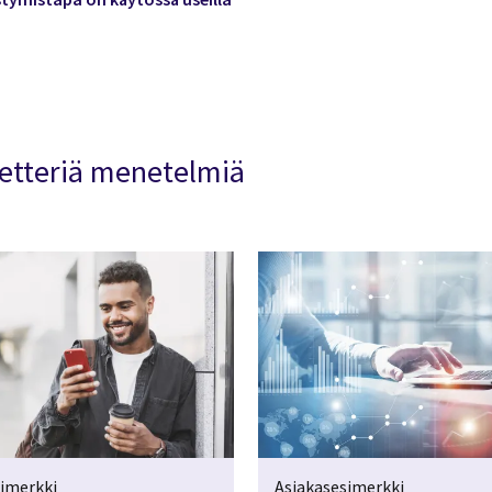
etteriä menetelmiä
simerkki
Asiakasesimerkki