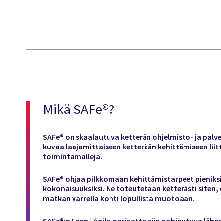
Mikä SAFe®?
SAFe® on skaalautuva ketterän ohjelmisto- ja palvel
kuvaa laajamittaiseen ketterään kehittämiseen liitt
toimintamalleja.
SAFe® ohjaa pilkkomaan kehittämistarpeet pieniksi,
kokonaisuuksiksi. Ne toteutetaan ketterästi siten,
matkan varrella kohti lopullista muotoaan.
SAFe®:n Lean | Agile-periaatteisiin pohjautuva lähe