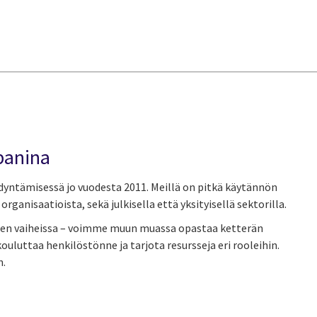
panina
yntämisessä jo vuodesta 2011. Meillä on pitkä käytännön
organisaatioista, sekä julkisella että yksityisellä sektorilla.
sen vaiheissa – voimme muun muassa opastaa ketterän
luttaa henkilöstönne ja tarjota resursseja eri rooleihin.
n.