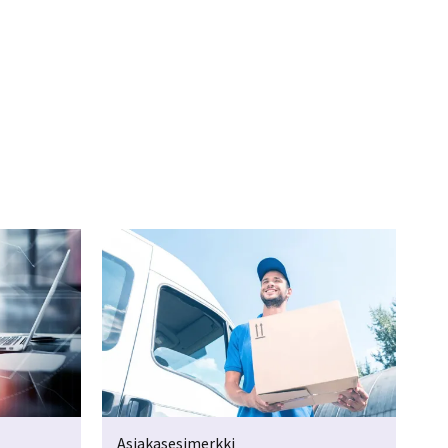
Asiakasesimerkki