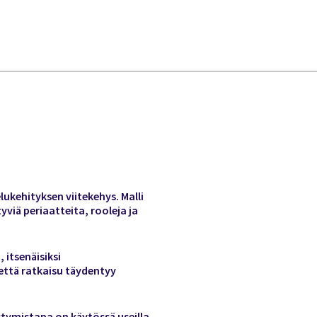
ukehityksen viitekehys. Malli
yviä periaatteita, rooleja ja
 itsenäisiksi
 että ratkaisu täydentyy
stymistapa on käytössä useilla