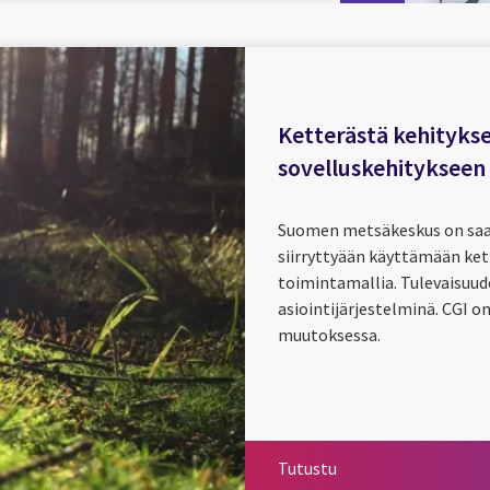
Ketterästä kehityk
sovelluskehitykseen
Suomen metsäkeskus on saan
siirryttyään käyttämään ket
toimintamallia. Tulevaisuud
asiointijärjestelminä. CGI 
muutoksessa.
Tutustu
Tutustu