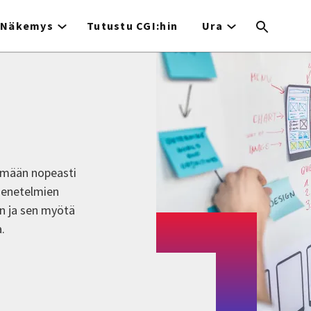
Näkemys
Tutustu CGI:hin
Ura
ymään nopeasti
menetelmien
n ja sen myötä
.