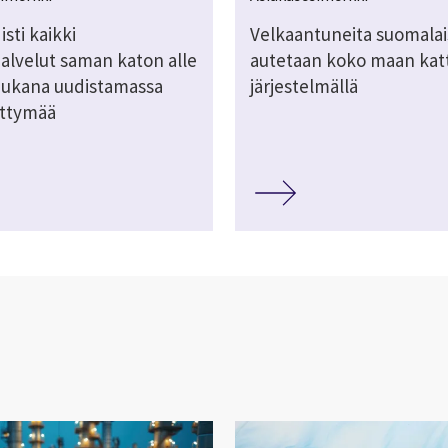
sti kaikki
Velkaantuneita suomalai
alvelut saman katon alle
autetaan koko maan katt
ukana uudistamassa
järjestelmällä
ittymää