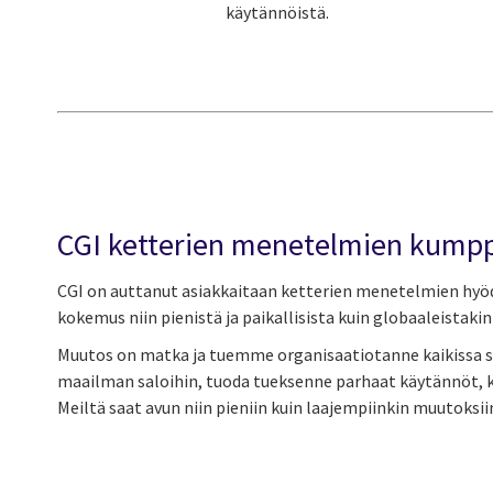
käytännöistä.
CGI ketterien menetelmien kump
CGI on auttanut asiakkaitaan ketterien menetelmien hyöd
kokemus niin pienistä ja paikallisista kuin globaaleistakin 
Muutos on matka ja tuemme organisaatiotanne kaikissa 
maailman saloihin, tuoda tueksenne parhaat käytännöt, kou
Meiltä saat avun niin pieniin kuin laajempiinkin muutoksii