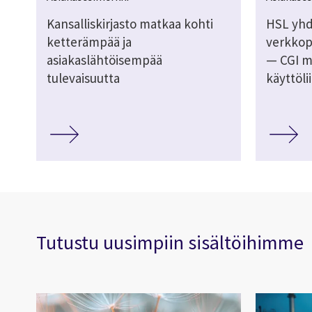
Kansalliskirjasto matkaa kohti
HSL yhdi
ketterämpää ja
verkkop
asiakaslähtöisempää
— CGI m
tulevaisuutta
käyttöli
Tutustu uusimpiin sisältöihimme