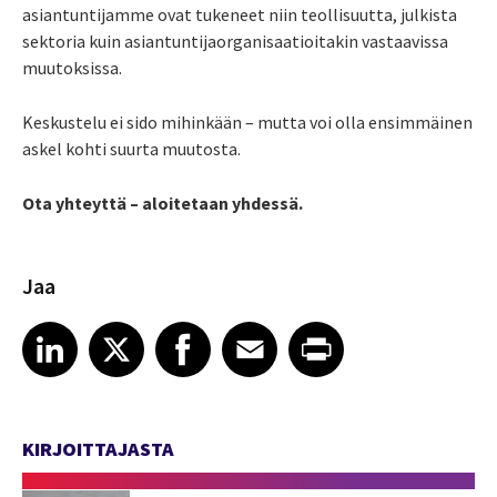
asiantuntijamme ovat tukeneet niin teollisuutta, julkista
sektoria kuin asiantuntijaorganisaatioitakin vastaavissa
muutoksissa.
Keskustelu ei sido mihinkään – mutta voi olla ensimmäinen
askel kohti suurta muutosta.
Ota yhteyttä – aloitetaan yhdessä.
Jaa
Share article on LinkedIn
Share article on X
Share article on Facebook
Share article on Email
Share article on Print
LinkedIn
X
Facebook
Email
Print
KIRJOITTAJASTA