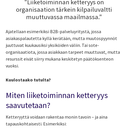
"Liiketoiminnan ketteryys on
organisaation tärkein kilpailuvaltti
muuttuvassa maailmassa."
Ajatellaan esimerkiksi B2B-palveluyritystä, jossa
asiakaspalautetta kyllä kerätään, mutta muutospyynnöt
juuttuvat kuukausiksi yksiköiden väliin. Tai sote-
organisaatiota, jossa asiakkaan tarpeet muuttuvat, mutta
resurssit eivät siirry mukana keskitetyn päätöksenteon
vuoksi.
Kuulostaako tutulta?
Miten liiketoiminnan ketteryys
saavutetaan?
Ketteryyttä voidaan rakentaa monin tavoin – ja aina
tapauskohtaisesti. Esimerkiksi: