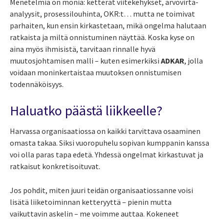
Menetelmiä on monia: ketterät viitekehykset, arvovirta-
analyysit, prosessilouhinta, OKR:t… mutta ne toimivat
parhaiten, kun ensin kirkastetaan, mikä ongelma halutaan
ratkaista ja miltä onnistuminen näyttää. Koska kyse on
aina myös ihmisistä, tarvitaan rinnalle hyvä
muutosjohtamisen malli – kuten esimerkiksi
ADKAR
, jolla
voidaan moninkertaistaa muutoksen onnistumisen
todennäköisyys.
Haluatko päästä liikkeelle?
Harvassa organisaatiossa on kaikki tarvittava osaaminen
omasta takaa. Siksi vuoropuhelu sopivan kumppanin kanssa
voi olla paras tapa edetä. Yhdessä ongelmat kirkastuvat ja
ratkaisut konkretisoituvat.
Jos pohdit, miten juuri teidän organisaatiossanne voisi
lisätä liiketoiminnan ketteryyttä – pienin mutta
vaikuttavin askelin – me voimme auttaa. Kokeneet