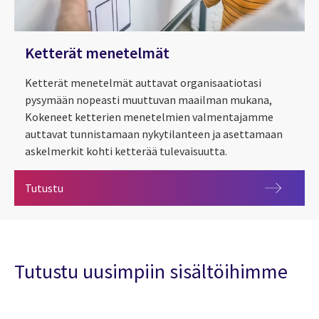
Ketterät menetelmät
Ketterät menetelmät auttavat organisaatiotasi
pysymään nopeasti muuttuvan maailman mukana,
Kokeneet ketterien menetelmien valmentajamme
auttavat tunnistamaan nykytilanteen ja asettamaan
askelmerkit kohti ketterää tulevaisuutta.
Ketterät menetelmät
Tutustu
Tutustu uusimpiin sisältöihimme