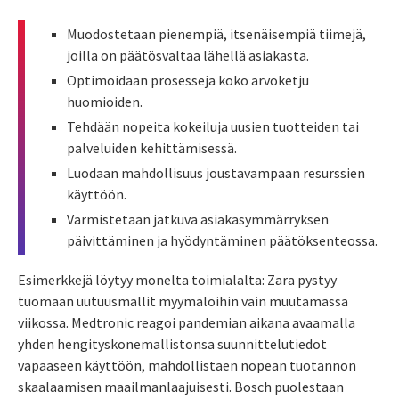
Muodostetaan pienempiä, itsenäisempiä tiimejä,
joilla on päätösvaltaa lähellä asiakasta.
Optimoidaan prosesseja koko arvoketju
huomioiden.
Tehdään nopeita kokeiluja uusien tuotteiden tai
palveluiden kehittämisessä.
Luodaan mahdollisuus joustavampaan resurssien
käyttöön.
Varmistetaan jatkuva asiakasymmärryksen
päivittäminen ja hyödyntäminen päätöksenteossa.
Esimerkkejä löytyy monelta toimialalta:
Zara pystyy
tuomaan uutuusmallit myymälöihin vain muutamassa
viikossa. Medtronic reagoi pandemian aikana avaamalla
yhden hengityskonemallistonsa suunnittelutiedot
vapaaseen käyttöön, mahdollistaen nopean tuotannon
skaalaamisen maailmanlaajuisesti. Bosch puolestaan