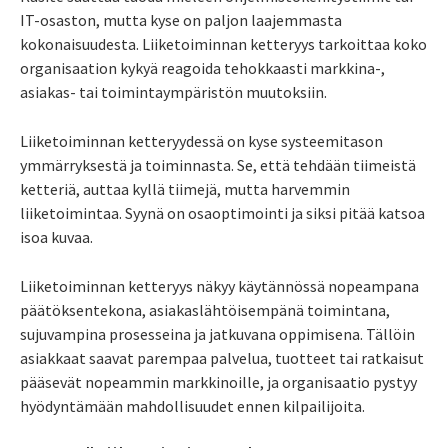
IT-osaston, mutta kyse on paljon laajemmasta
kokonaisuudesta. Liiketoiminnan ketteryys tarkoittaa koko
organisaation kykyä reagoida tehokkaasti markkina-,
asiakas- tai toimintaympäristön muutoksiin.
Liiketoiminnan ketteryydessä on kyse systeemitason
ymmärryksestä ja toiminnasta. Se, että tehdään tiimeistä
ketteriä, auttaa kyllä tiimejä, mutta harvemmin
liiketoimintaa. Syynä on osaoptimointi ja siksi pitää katsoa
isoa kuvaa.
Liiketoiminnan ketteryys näkyy käytännössä nopeampana
päätöksentekona, asiakaslähtöisempänä toimintana,
sujuvampina prosesseina ja jatkuvana oppimisena. Tällöin
asiakkaat saavat parempaa palvelua, tuotteet tai ratkaisut
pääsevät nopeammin markkinoille, ja organisaatio pystyy
hyödyntämään mahdollisuudet ennen kilpailijoita.