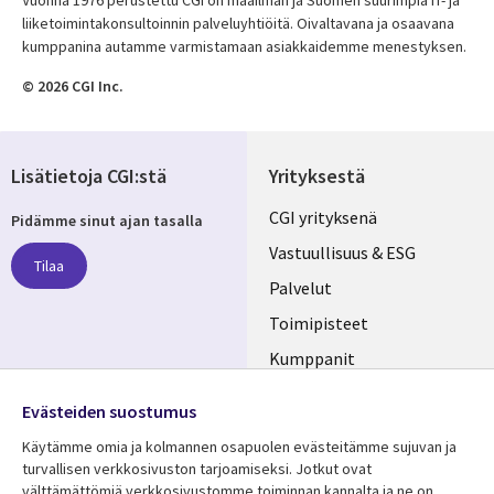
Vuonna 1976 perustettu CGI on maailman ja Suomen suurimpia IT- ja
liiketoimintakonsultoinnin palveluyhtiöitä. Oivaltavana ja osaavana
kumppanina autamme varmistamaan asiakkaidemme menestyksen.
© 2026 CGI Inc.
Lisätietoja CGI:stä
Yrityksestä
Useful
CGI yrityksenä
Pidämme sinut ajan tasalla
links
Vastuullisuus & ESG
Tilaa
FINLAND
Palvelut
Toimipisteet
Kumppanit
Seuraa meitä
Uutishuone
Evästeiden suostumus
Social
Ura CGI:llä
Käytämme omia ja kolmannen osapuolen evästeitämme sujuvan ja
Media
turvallisen verkkosivuston tarjoamiseksi. Jotkut ovat
FINLAND
välttämättömiä verkkosivustomme toiminnan kannalta ja ne on