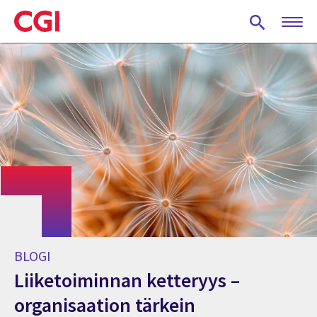
Skip
to
main
content
BLOGI
Liiketoiminnan ketteryys –
organisaation tärkein