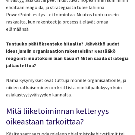
ehditään reagoida, ja strategiasta tulee lähinnä
PowerPoint-esitys – ei toimintaa. Muutos tuntuu usein
raskaalta, kun rakenteet ja prosessit elävät omaa
elämäänsä.
Tuntuuko päätöksenteko hitaalta? Jäävätkö uudet
ideat jumiin organisaation rakenteisiin? Kestääkö
reagointi muutoksiin liian kauan? Miten saada strategia
jalkautettua?
Nämä kysymykset ovat tuttuja monille organisaatioille, ja
niiden ratkaiseminen on kriittistä niin kilpailukyvyn kuin
asiakastyytyväisyyden kannalta.
Mitä liiketoiminnan ketteryys
oikeastaan tarkoittaa?
Käsite saattaa tuoda mieleen ohjelmistokehitystiimit tai