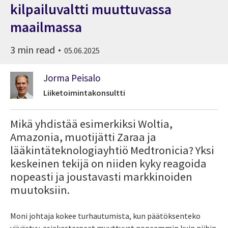
kilpailuvaltti muuttuvassa
maailmassa
3 min read
05.06.2025
Jorma Peisalo
Liiketoimintakonsultti
Mikä yhdistää esimerkiksi Woltia,
Amazonia, muotijätti Zaraa ja
lääkintäteknologiayhtiö Medtronicia? Yksi
keskeinen tekijä on niiden kyky reagoida
nopeasti ja joustavasti markkinoiden
muutoksiin.
Moni johtaja kokee turhautumista, kun päätöksenteko
viivästyy, asiakastarpeet muuttuvat nopeammin kuin niihin