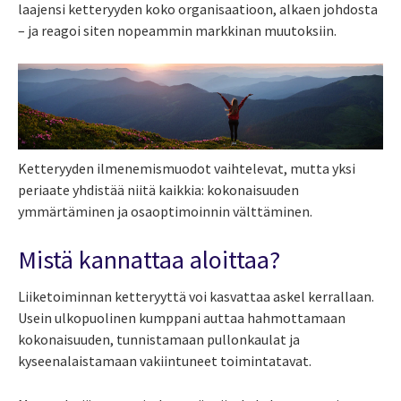
laajensi ketteryyden koko organisaatioon, alkaen johdosta
– ja reagoi siten nopeammin markkinan muutoksiin.
Ketteryyden ilmenemismuodot vaihtelevat, mutta yksi
periaate yhdistää niitä kaikkia: kokonaisuuden
ymmärtäminen ja osaoptimoinnin välttäminen.
Mistä kannattaa aloittaa?
Liiketoiminnan ketteryyttä voi kasvattaa askel kerrallaan.
Usein ulkopuolinen kumppani auttaa hahmottamaan
kokonaisuuden, tunnistamaan pullonkaulat ja
kyseenalaistamaan vakiintuneet toimintatavat.