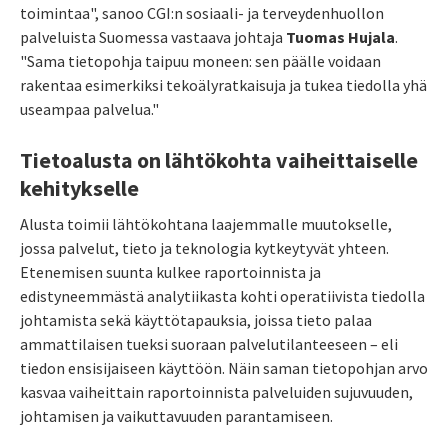
toimintaa", sanoo CGI:n sosiaali- ja terveydenhuollon
palveluista Suomessa vastaava johtaja
Tuomas Hujala
.
"Sama tietopohja taipuu moneen: sen päälle voidaan
rakentaa esimerkiksi tekoälyratkaisuja ja tukea tiedolla yhä
useampaa palvelua."
Tietoalusta on lähtökohta vaiheittaiselle
kehitykselle
Alusta toimii lähtökohtana laajemmalle muutokselle,
jossa palvelut, tieto ja teknologia kytkeytyvät yhteen.
Etenemisen suunta kulkee raportoinnista ja
edistyneemmästä analytiikasta kohti operatiivista tiedolla
johtamista sekä käyttötapauksia, joissa tieto palaa
ammattilaisen tueksi suoraan palvelutilanteeseen – eli
tiedon ensisijaiseen käyttöön. Näin saman tietopohjan arvo
kasvaa vaiheittain raportoinnista palveluiden sujuvuuden,
johtamisen ja vaikuttavuuden parantamiseen.