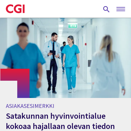
Skip
to
main
content
ASIAKASESIMERKKI
Satakunnan hyvinvointialue
kokoaa hajallaan olevan tiedon