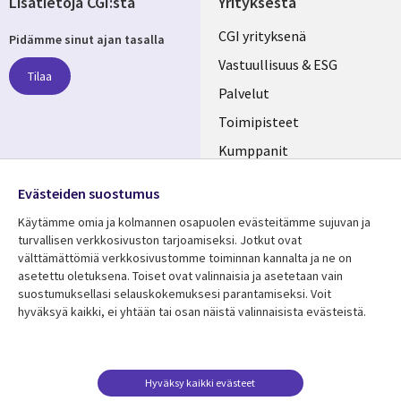
Lisätietoja CGI:stä
Yrityksestä
Useful
CGI yrityksenä
Pidämme sinut ajan tasalla
links
Vastuullisuus & ESG
Tilaa
FINLAND
Palvelut
Toimipisteet
Kumppanit
Seuraa meitä
Uutishuone
Evästeiden suostumus
Social
Ura CGI:llä
Käytämme omia ja kolmannen osapuolen evästeitämme sujuvan ja
Media
turvallisen verkkosivuston tarjoamiseksi. Jotkut ovat
FINLAND
välttämättömiä verkkosivustomme toiminnan kannalta ja ne on
asetettu oletuksena. Toiset ovat valinnaisia ​​ja asetetaan vain
Resurssikeskus
Lisätietoa
suostumuksellasi selauskokemuksesi parantamiseksi. Voit
hyväksyä kaikki, ei yhtään tai osan näistä valinnaisista evästeistä.
Library
Legal
Asiakastarinat
Tietosuoja
Links
FINLAND
Artikkelit
Tietosuojaseloste
FINLAND
Blogit
Käyttöehdot
Hyväksy kaikki evästeet