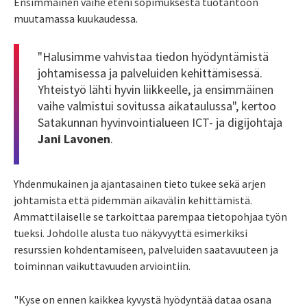
Ensimmäinen vaihe eteni sopimuksesta tuotantoon
muutamassa kuukaudessa.
"Halusimme vahvistaa tiedon hyödyntämistä
johtamisessa ja palveluiden kehittämisessä.
Yhteistyö lähti hyvin liikkeelle, ja ensimmäinen
vaihe valmistui sovitussa aikataulussa", kertoo
Satakunnan hyvinvointialueen ICT- ja digijohtaja
Jani Lavonen
.
Yhdenmukainen ja ajantasainen tieto tukee sekä arjen
johtamista että pidemmän aikavälin kehittämistä.
Ammattilaiselle se tarkoittaa parempaa tietopohjaa työn
tueksi. Johdolle alusta tuo näkyvyyttä esimerkiksi
resurssien kohdentamiseen, palveluiden saatavuuteen ja
toiminnan vaikuttavuuden arviointiin.
"Kyse on ennen kaikkea kyvystä hyödyntää dataa osana