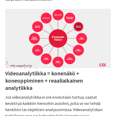
Videoanalytiikka = konenäkö +
koneoppiminen + reaaliaikainen
analytiikka
Jos videoanalytiikka ei ole ennestään tuttua, saatat
keskittyä kaikkiin hienoihin asioihin, joita se voi tehdä
henkilön tai objektien analysoinnissa. Videoanalytiikan
todellinen arvo on kuitenkin kyky kaapata uusia