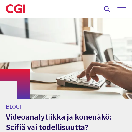
Skip
to
main
content
BLOGI
Videoanalytiikka ja konenäkö:
Scifiä vai todellisuutta?