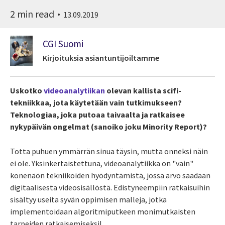
2 min read
13.09.2019
CGI Suomi
Kirjoituksia asiantuntijoiltamme
Uskotko
videoanalytiikan
olevan kallista scifi-
tekniikkaa, jota käytetään vain tutkimukseen?
Teknologiaa, joka putoaa taivaalta ja ratkaisee
nykypäivän ongelmat (sanoiko joku Minority Report)?
Totta puhuen ymmärrän sinua täysin, mutta onneksi näin
ei ole. Yksinkertaistettuna, videoanalytiikka on "vain"
konenäön tekniikoiden hyödyntämistä, jossa arvo saadaan
digitaalisesta videosisällöstä. Edistyneempiin ratkaisuihin
sisältyy useita syvän oppimisen malleja, jotka
implementoidaan algoritmiputkeen monimutkaisten
tarpeiden ratkaisemiseksi!