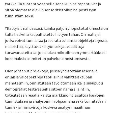
tarkkailla tuotantoviat sellaisena kuin ne tapahtuvat ja
sitoa olemassa oleviin sensoritietoihin helposti syyn
tunnistamiseksi.
Yllättyisit nähdessäsi, kuinka paljon yliopistotutkimusta on
tällä hetkellä kaupallistettu liittyen tähän. On malleja,
jotka voivat tunnistaa ja seurata tuhansia objekteja arjessa,
määrittää, käyttävätkö työntekijät vaadittuja
turvavarusteita tai jopa lukea mikroilmeen ymmärtääksesi
kokemuksia toimitetun palvelun onnistumisesta.
Olen johtanut projekteja, joissa yhdistetään laseria ja
erilaisia valospektrejä teollisiin ja vähittäiskaupan
menetelmiin, onnistutaan tavoittamaan ikä ja sukupuoli
demografiat festivaaleilla sitoen nämä sijaintiin,
toteutetaan reaaliaikaista markkinointisisältöä kasvojen
tunnistuksen ja analysoinnin ohjaamana sekä toimitetaan
tunne- ja ihmisvirtoja koskeva analyysi maailman