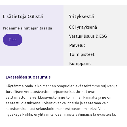
Lisätietoja CGI:stä
Yrityksestä
Useful
CGI yrityksenä
Pidämme sinut ajan tasalla
links
Vastuullisuus & ESG
Tilaa
FINLAND
Palvelut
Toimipisteet
Kumppanit
Seuraa meitä
Uutishuone
Evästeiden suostumus
Social
Ura CGI:llä
Käytämme omia ja kolmannen osapuolen evästeitämme sujuvan ja
Media
turvallisen verkkosivuston tarjoamiseksi. Jotkut ovat
FINLAND
välttämättömiä verkkosivustomme toiminnan kannalta ja ne on
asetettu oletuksena. Toiset ovat valinnaisia ​​ja asetetaan vain
Resurssikeskus
Lisätietoa
suostumuksellasi selauskokemuksesi parantamiseksi. Voit
hyväksyä kaikki, ei yhtään tai osan näistä valinnaisista evästeistä.
Library
Legal
Asiakastarinat
Tietosuoja
Links
FINLAND
Artikkelit
Tietosuojaseloste