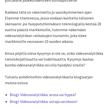
johtavalle joukkoliikenteen solmupisteelle.
Kaikkea tätä on rakennettu jo vuosikymmenien ajan.
Elämme tilanteessa, jossa voidaan kuvitella tällainen
skenaario: jos huippututkimuksen teknologialla kestää 20
vuotta päästä markkinoille, tulemme näkemään
videoanalytiikan ratkaisujen tsunamin, joka iskee
markkinoille seuraavan 10 vuoden aikana.
Ainoa jäljellä oleva kysymys ei ole se, onko videoanalytiikka
tieteiskirjallisuutta vai todellisuutta. Kysymys kuuluu:
kuinka videoanalytiikka voi olla hyödyksi sinulle?
Tutustu pohdintoihini videoanalytiikasta blogisarjan
muissa osissa:
Blogi: Videoanalytiikka: arvoa vai hypeä?
Blogi: Videoanalytiikka: ostaja varokoon!