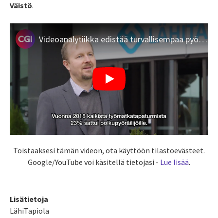
Väistö
.
Videoanalytiikka edistää turvallisempaa pyöräilyä Vantaalla
Toistaaksesi tämän videon, ota käyttöön tilastoevästeet.
Google/YouTube voi käsitellä tietojasi -
Lue lisää
.
Lisätietoja
LähiTapiola