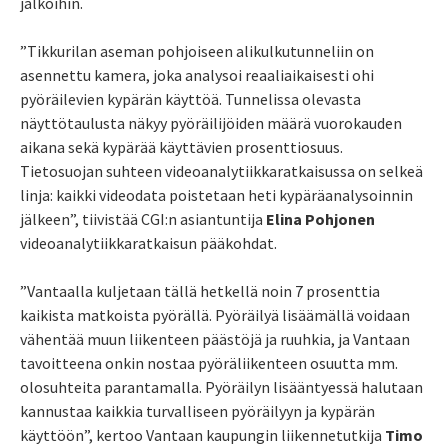
jalkoihin.
”Tikkurilan aseman pohjoiseen alikulkutunneliin on
asennettu kamera, joka analysoi reaaliaikaisesti ohi
pyöräilevien kypärän käyttöä. Tunnelissa olevasta
näyttötaulusta näkyy pyöräilijöiden määrä vuorokauden
aikana sekä kypärää käyttävien prosenttiosuus.
Tietosuojan suhteen videoanalytiikkaratkaisussa on selkeä
linja: kaikki videodata poistetaan heti kypäräanalysoinnin
jälkeen”, tiivistää CGI:n asiantuntija
Elina Pohjonen
videoanalytiikkaratkaisun pääkohdat.
”Vantaalla kuljetaan tällä hetkellä noin 7 prosenttia
kaikista matkoista pyörällä. Pyöräilyä lisäämällä voidaan
vähentää muun liikenteen päästöjä ja ruuhkia, ja Vantaan
tavoitteena onkin nostaa pyöräliikenteen osuutta mm.
olosuhteita parantamalla. Pyöräilyn lisääntyessä halutaan
kannustaa kaikkia turvalliseen pyöräilyyn ja kypärän
käyttöön”, kertoo Vantaan kaupungin liikennetutkija
Timo