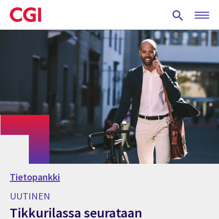
Skip
to
main
content
Tietopankki
UUTINEN
Tikkurilassa seurataan