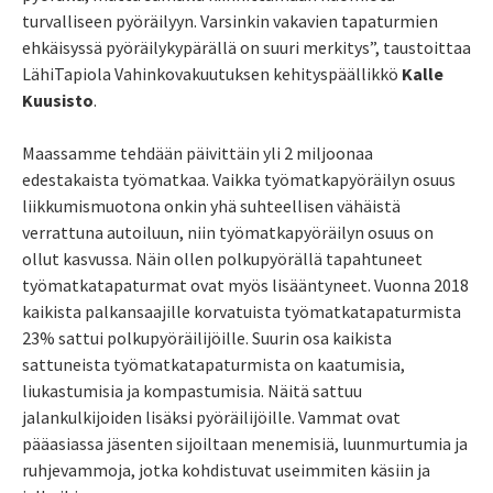
turvalliseen pyöräilyyn. Varsinkin vakavien tapaturmien
ehkäisyssä pyöräilykypärällä on suuri merkitys”, taustoittaa
LähiTapiola Vahinkovakuutuksen kehityspäällikkö
Kalle
Kuusisto
.
Maassamme tehdään päivittäin yli 2 miljoonaa
edestakaista työmatkaa. Vaikka työmatkapyöräilyn osuus
liikkumismuotona onkin yhä suhteellisen vähäistä
verrattuna autoiluun, niin työmatkapyöräilyn osuus on
ollut kasvussa. Näin ollen polkupyörällä tapahtuneet
työmatkatapaturmat ovat myös lisääntyneet. Vuonna 2018
kaikista palkansaajille korvatuista työmatkatapaturmista
23% sattui polkupyöräilijöille. Suurin osa kaikista
sattuneista työmatkatapaturmista on kaatumisia,
liukastumisia ja kompastumisia. Näitä sattuu
jalankulkijoiden lisäksi pyöräilijöille. Vammat ovat
pääasiassa jäsenten sijoiltaan menemisiä, luunmurtumia ja
ruhjevammoja, jotka kohdistuvat useimmiten käsiin ja