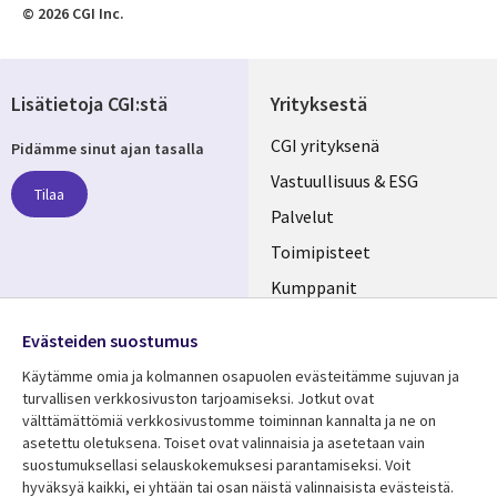
© 2026 CGI Inc.
Lisätietoja CGI:stä
Yrityksestä
Useful
CGI yrityksenä
Pidämme sinut ajan tasalla
links
Vastuullisuus & ESG
Tilaa
FINLAND
Palvelut
Toimipisteet
Kumppanit
Seuraa meitä
Uutishuone
Evästeiden suostumus
Social
Ura CGI:llä
Käytämme omia ja kolmannen osapuolen evästeitämme sujuvan ja
Media
turvallisen verkkosivuston tarjoamiseksi. Jotkut ovat
FINLAND
välttämättömiä verkkosivustomme toiminnan kannalta ja ne on
asetettu oletuksena. Toiset ovat valinnaisia ​​ja asetetaan vain
Resurssikeskus
Lisätietoa
suostumuksellasi selauskokemuksesi parantamiseksi. Voit
hyväksyä kaikki, ei yhtään tai osan näistä valinnaisista evästeistä.
Library
Legal
Asiakastarinat
Tietosuoja