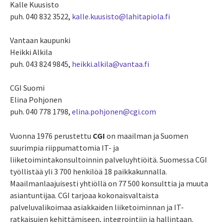
Kalle Kuusisto
puh. 040 832 3522,
kalle.kuusisto@lahitapiola.fi
Vantaan kaupunki
Heikki Alkila
puh. 043 824 9845,
heikki.alkila@vantaa.fi
CGI Suomi
Elina Pohjonen
puh. 040 778 1798,
elina.pohjonen@cgi.com
Vuonna 1976 perustettu
CGI
on maailman ja Suomen
suurimpia riippumattomia IT- ja
liiketoimintakonsultoinnin palveluyhtiöitä. Suomessa CGI
työllistää yli 3 700 henkilöä 18 paikkakunnalla.
Maailmanlaajuisesti yhtiöllä on 77 500 konsulttia ja muuta
asiantuntijaa. CGI tarjoaa kokonaisvaltaista
palveluvalikoimaa asiakkaiden liiketoiminnan ja IT-
ratkaisujen kehittämiseen, integrointiin ja hallintaan.