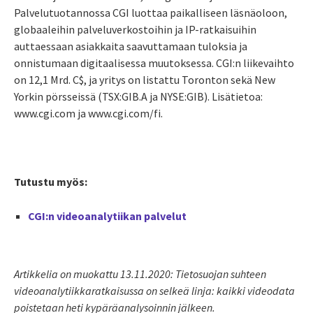
Palvelutuotannossa CGI luottaa paikalliseen läsnäoloon,
globaaleihin palveluverkostoihin ja IP-ratkaisuihin
auttaessaan asiakkaita saavuttamaan tuloksia ja
onnistumaan digitaalisessa muutoksessa. CGI:n liikevaihto
on 12,1 Mrd. C$, ja yritys on listattu Toronton sekä New
Yorkin pörsseissä (TSX:GIB.A ja NYSE:GIB). Lisätietoa:
www.cgi.com ja www.cgi.com/fi.
Tutustu myös:
CGI:n videoanalytiikan palvelut
Artikkelia on muokattu 13.11.2020: Tietosuojan suhteen
videoanalytiikkaratkaisussa on selkeä linja: kaikki videodata
poistetaan heti kypäräanalysoinnin jälkeen.