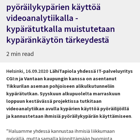
pyöräilykypärien käyttöä
videoanalytiikalla -
kypärätutkalla muistutetaan
kypäränkäytön tärkeydestä
2 min read
Helsinki,
16.09.2020
LähiTapiola yhdessä IT-palveluyritys
CGI:n ja Vantaan kaupungin kanssa on asentanut
Tikkurilan aseman pohjoiseen alikulkutunneliin
kypärätutkan. Syyskuun alkupuolelta marraskuun
loppuun kestävässä projektissa tutkitaan
videoanalytiikan avulla kypärien käyttöä pyöräilijöillä
ja kannustetaan ihmisiä pyöräilykypärän käyttämiseen
.
”Haluamme yhdessä kannustaa ihmisiä liikkumaan
pyörällä, mutta samalla kiinnittämään huomiota