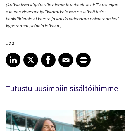
(Artikkelissa kirjoitettiin aiemmin virheellisesti: Tietosuojan
suhteen videoanalytiikkaratkaisussa on selkeä linja:
henkilötietoja ei kerätä ja kaikki videodata poistetaan heti
kypäräanalysoinnin jälkeen.)
Jaa
Share article on LinkedIn
Share article on X
Share article on Facebook
Share article on Email
Share article on Print
LinkedIn
X
Facebook
Email
Print
Tutustu uusimpiin sisältöihimme