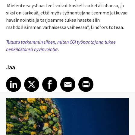
Mielenterveyshaasteet voivat koskettaa ketä tahansa, ja
siksi on tärkeää, että myös työnantajana teemme jatkuvaa
havainnointia ja tarjoamme tukea haasteisiin
mahdollisimman varhaisessa vaiheessa”, Lindfors toteaa.
Tutustu tarkemmin siihen, miten CGI työnantajana tukee
henkilöstönsä hyvinvointia.
Jaa
Share article on LinkedIn
Share article on X
Share article on Facebook
Share article on Email
Share article on Print
LinkedIn
X
Facebook
Email
Print