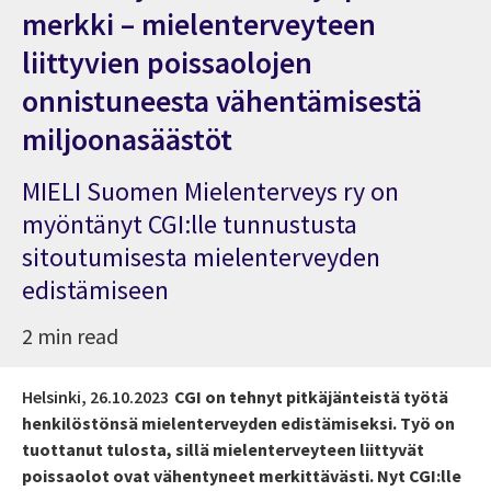
merkki – mielenterveyteen
liittyvien poissaolojen
onnistuneesta vähentämisestä
miljoonasäästöt
MIELI Suomen Mielenterveys ry on
myöntänyt CGI:lle tunnustusta
sitoutumisesta mielenterveyden
edistämiseen
2 min read
Helsinki,
26.10.2023
CGI on tehnyt pitkäjänteistä työtä
henkilöstönsä mielenterveyden edistämiseksi. Työ on
tuottanut tulosta, sillä mielenterveyteen liittyvät
poissaolot ovat vähentyneet merkittävästi. Nyt
CGI:lle