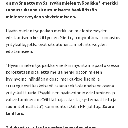
on myönnetty
myös
Hyvän mielen työpaikka® -merkki
tunnustuksena sitoutumisesta henkilöstön
mielenterveyden vahvistamiseen.
Hyvän mielen työpaikan merkki on
mielenterveyden
edistämiseen keskittyneen
Mieli ry:n myöntämä tunnustus
yrityksille, jotka ovat sitoutuneita
mielenterveyden
edistämiseen.
“Hyvän mielen työpaikka -merkin myöntämispäätöksessä
korostetaan sitä, että meillä henkilöstön mielen
hyvinvointi nähdään aidosti merkityksellisenä ja
strategisesti keskeisenä asiana sekä olennaisena osana
yrityskulttuuria. Psyykkisen hyvinvoinnin edistäminen ja
vahvistaminen on CGI:llä laaja-alaista, systemaattista ja
suunnitelmallista”, kommentoi CGI:n HR-johtaja
Saara
Lindfors.
Tuloksekasta työtä mielenterveyden eteen