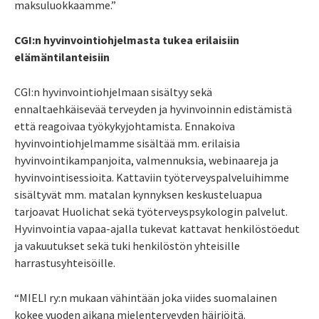
maksuluokkaamme.”
CGI:n hyvinvointiohjelmasta tukea erilaisiin
elämäntilanteisiin
CGI:n hyvinvointiohjelmaan sisältyy sekä
ennaltaehkäisevää terveyden ja hyvinvoinnin edistämistä
että reagoivaa työkykyjohtamista. Ennakoiva
hyvinvointiohjelmamme sisältää mm. erilaisia
hyvinvointikampanjoita, valmennuksia, webinaareja ja
hyvinvointisessioita. Kattaviin työterveyspalveluihimme
sisältyvät mm. matalan kynnyksen keskusteluapua
tarjoavat Huolichat sekä työterveyspsykologin palvelut.
Hyvinvointia vapaa-ajalla tukevat kattavat henkilöstöedut
ja vakuutukset sekä tuki henkilöstön yhteisille
harrastusyhteisöille.
“MIELI ry:n mukaan
v
ähintään joka viides suomalainen
kokee vuoden aikana mielenterveyden häiriöitä.