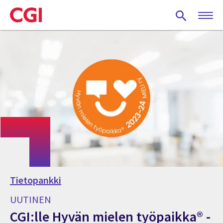
Skip
to
main
content
Tietopankki
UUTINEN
CGI:lle Hyvän mielen työpaikka® -