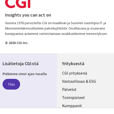
Insights you can act on
Vuonna 1976 perustettu CGI on maailman ja Suomen suurimpia IT- ja
liiketoimintakonsultoinnin palveluyhtiöitä. Oivaltavana ja osaavana
kumppanina autamme varmistamaan asiakkaidemme menestyksen.
© 2026 CGI Inc.
Lisätietoja CGI:stä
Yrityksestä
Useful
CGI yrityksenä
Pidämme sinut ajan tasalla
links
Vastuullisuus & ESG
Tilaa
FINLAND
Palvelut
Toimipisteet
Kumppanit
Seuraa meitä
Uutishuone