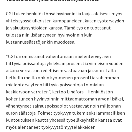
CGI tukee henkilöstönsä hyvinvointia laaja-alaisesti myös
yhteistyössä ulkoisten kumppaneiden, kuten työterveyden
ja vakuutusyhtiöiden kanssa. Tämä työ on tuottanut
tulosta niin lisääntyneen hyvinvoinnin kuin
kustannussäästöjenkin muodossa.
“CGI on onnistunut vähentämään mielenterveyteen
liittyviä poissaoloja yhdeksän prosenttia viimeisen vuoden
aikana verrattuna edelliseen vastaavaan jaksoon. Tällä
hetkellä meillä onkin kymmenen prosenttia vähemmän
mielenterveyteen liittyviä poissaoloja toimialan
keskiarvoon verraten”, kertoo Lindfors. “Henkilöstön
kohentuneen hyvinvoinnin mittaamattoman arvon lisäksi,
vähentyneet sairauspoissaolot vastaavat noin miljoonan
euron säästöjä
.
Toimet työkyvyn tukemiseksi ammatillisen
kuntoutuksen kautta yhdessä työeläkeyhtiön kanssa ovat
myös alentaneet työkyvyttömyyseläkkeiden