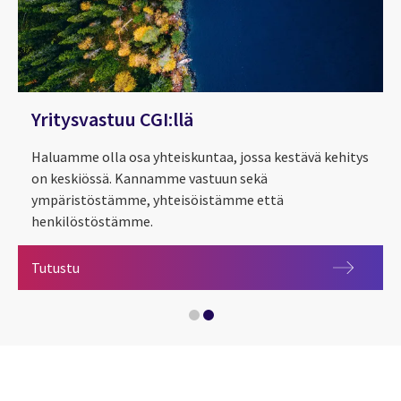
Yritysvastuu CGI:llä
Haluamme olla osa yhteiskuntaa, jossa kestävä kehitys
on keskiössä. Kannamme vastuun sekä
ympäristöstämme, yhteisöistämme että
henkilöstöstämme.
Omalla urapolulla
Yritysvastuu CGI:llä
Tutustu