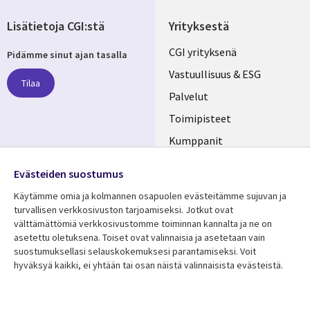
Lisätietoja CGI:stä
Yrityksestä
Useful
CGI yrityksenä
Pidämme sinut ajan tasalla
links
Vastuullisuus & ESG
Tilaa
FINLAND
Palvelut
Toimipisteet
Kumppanit
Seuraa meitä
Uutishuone
Evästeiden suostumus
Social
Ura CGI:llä
Käytämme omia ja kolmannen osapuolen evästeitämme sujuvan ja
Media
turvallisen verkkosivuston tarjoamiseksi. Jotkut ovat
FINLAND
välttämättömiä verkkosivustomme toiminnan kannalta ja ne on
asetettu oletuksena. Toiset ovat valinnaisia ​​ja asetetaan vain
Resurssikeskus
Lisätietoa
suostumuksellasi selauskokemuksesi parantamiseksi. Voit
hyväksyä kaikki, ei yhtään tai osan näistä valinnaisista evästeistä.
Library
Legal
Asiakastarinat
Tietosuoja
Links
FINLAND
Artikkelit
Tietosuojaseloste