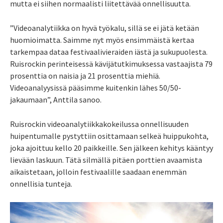
mutta ei siihen normaalisti liitettävää onnellisuutta.
”Videoanalytiikka on hyvä työkalu, sillä se ei jätä ketään
huomioimatta. Saimme nyt myös ensimmäistä kertaa
tarkempaa dataa festivaalivieraiden iästä ja sukupuolesta.
Ruisrockin perinteisessä kävijätutkimuksessa vastaajista 79
prosenttia on naisia ja 21 prosenttia miehiä.
Videoanalyysissä pääsimme kuitenkin lähes 50/50-
jakaumaan”, Anttila sanoo.
Ruisrockin videoanalytiikkakokeilussa onnellisuuden
huipentumalle pystyttiin osittamaan selkeä huippukohta,
joka ajoittuu kello 20 paikkeille. Sen jälkeen kehitys kääntyy
lievään laskuun. Tätä silmällä pitäen porttien avaamista
aikaistetaan, jolloin festivaalille saadaan enemmän
onnellisia tunteja.