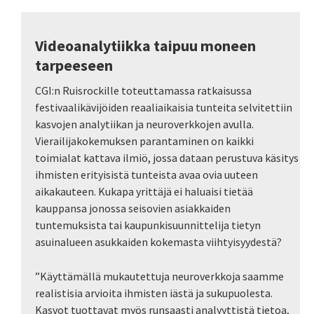
Videoanalytiikka taipuu moneen
tarpeeseen
CGI:n Ruisrockille toteuttamassa ratkaisussa
festivaalikävijöiden reaaliaikaisia tunteita selvitettiin
kasvojen analytiikan ja neuroverkkojen avulla.
Vierailijakokemuksen parantaminen on kaikki
toimialat kattava ilmiö, jossa dataan perustuva käsitys
ihmisten erityisistä tunteista avaa ovia uuteen
aikakauteen. Kukapa yrittäjä ei haluaisi tietää
kauppansa jonossa seisovien asiakkaiden
tuntemuksista tai kaupunkisuunnittelija tietyn
asuinalueen asukkaiden kokemasta viihtyisyydestä?
”Käyttämällä mukautettuja neuroverkkoja saamme
realistisia arvioita ihmisten iästä ja sukupuolesta.
Kasvot tuottavat myös runsaasti analyyttistä tietoa,