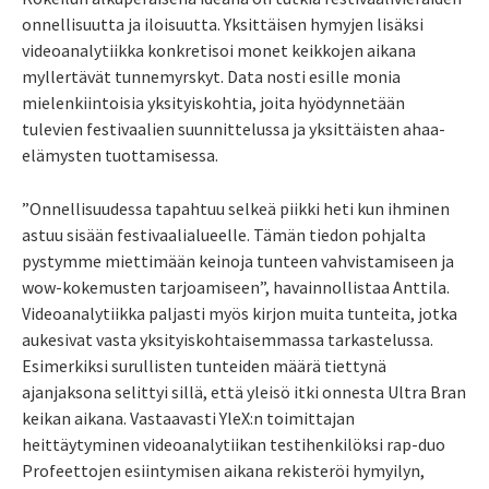
onnellisuutta ja iloisuutta. Yksittäisen hymyjen lisäksi
videoanalytiikka konkretisoi monet keikkojen aikana
myllertävät tunnemyrskyt. Data nosti esille monia
mielenkiintoisia yksityiskohtia, joita hyödynnetään
tulevien festivaalien suunnittelussa ja yksittäisten ahaa-
elämysten tuottamisessa.
”Onnellisuudessa tapahtuu selkeä piikki heti kun ihminen
astuu sisään festivaalialueelle. Tämän tiedon pohjalta
pystymme miettimään keinoja tunteen vahvistamiseen ja
wow-kokemusten tarjoamiseen”, havainnollistaa Anttila.
Videoanalytiikka paljasti myös kirjon muita tunteita, jotka
aukesivat vasta yksityiskohtaisemmassa tarkastelussa.
Esimerkiksi surullisten tunteiden määrä tiettynä
ajanjaksona selittyi sillä, että yleisö itki onnesta Ultra Bran
keikan aikana. Vastaavasti YleX:n toimittajan
heittäytyminen videoanalytiikan testihenkilöksi rap-duo
Profeettojen esiintymisen aikana rekisteröi hymyilyn,