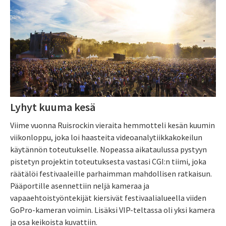
Lyhyt kuuma kesä
Viime vuonna Ruisrockin vieraita hemmotteli kesän kuumin
viikonloppu, joka loi haasteita ­videoanalytiikkakokeilun
käytännön toteutukselle. Nopeassa aikataulussa pystyyn
pistetyn projektin toteutuksesta vastasi CGI:n tiimi, joka
räätälöi festivaaleille parhaimman mahdollisen ratkaisun.
Pääportille asennettiin neljä kameraa ja
vapaaehtoistyöntekijät kiersivät festivaali­alueella viiden
GoPro-kameran voimin. Lisäksi VIP-teltassa oli yksi kamera
ja osa keikoista kuvattiin.