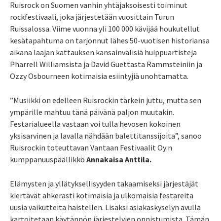
Ruisrock on Suomen vanhin yhtäjaksoisesti toiminut
rockfestivaali, joka järjestetään vuosittain Turun
Ruissalossa. Viime vuonna yli 100 000 kävijää houkutellut
kesätapahtuma on tarjonnut lähes 50-vuotisen historiansa
aikana laajan kattauksen kansainvälisiä huippuartisteja
Pharrell Williamsista ja David Guettasta Rammsteiniin ja
Ozzy Osbourneen kotimaisia esiintyjiä unohtamatta.
”Musiikki on edelleen Ruisrockin tärkein juttu, mutta sen
ympärille mahtuu tänä päivänä paljon muutakin.
Festarialueella vastaan voi tulla hevosen kokoinen
yksisarvinen ja lavalla nähdään balettitanssijoita”, sanoo
Ruisrockin toteuttavan Vantaan Festivaalit Oy:n
kumppanuuspäällikkö
Annakaisa Anttila.
Elämysten ja yllätyksellisyyden takaamiseksi järjestäjät
kiertävät ahkerasti kotimaisia ja ulkomaisia festareita
uusia vaikutteita haistellen. Lisäksi asiakaskyselyn avulla
kartoitetaan käytännön järjestelyjen onnistumista. Tämän