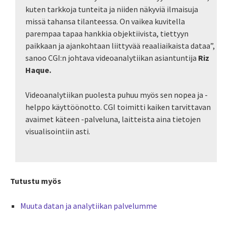
kuten tarkkoja tunteita ja niiden näkyviä ilmaisuja
missä tahansa tilanteessa. On vaikea kuvitella
parempaa tapaa hankkia objektiivista, tiettyyn
paikkaan ja ajankohtaan liittyvää ­reaaliaikaista dataa”,
sanoo CGI:n johtava videoanalytiikan asiantuntija
Riz
Haque.
Videoanalytiikan puolesta puhuu myös sen nopea ja ­
helppo käyttöönotto. CGI toimitti kaiken tarvittavan
avaimet käteen -palveluna, laitteista aina tietojen
visualisointiin asti.
Tutustu myös
Muuta datan ja analytiikan palvelumme