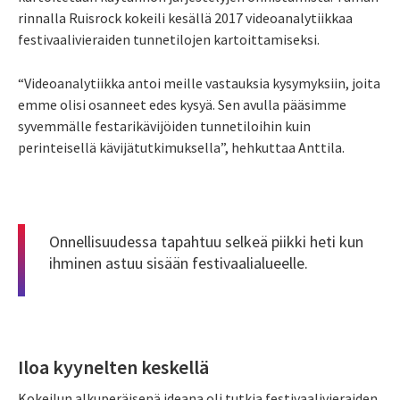
rinnalla Ruisrock kokeili kesällä 2017 videoanalytiikkaa
festivaalivieraiden tunnetilojen kartoittamiseksi.
“Videoanalytiikka antoi meille vastauksia kysymyksiin, joita
emme olisi osanneet edes kysyä. Sen avulla pääsimme
syvemmälle festarikävijöiden tunnetiloihin kuin
perinteisellä kävijätutkimuksella”, hehkuttaa Anttila.
Onnellisuudessa tapahtuu selkeä piikki heti kun
ihminen astuu sisään festivaalialueelle.
Iloa kyynelten keskellä
Kokeilun alkuperäisenä ideana oli tutkia festivaalivieraiden