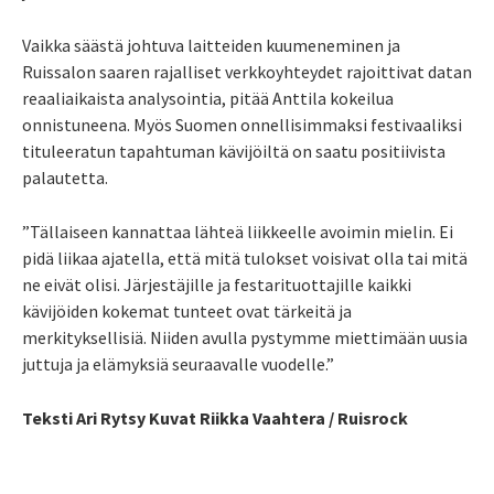
Vaikka säästä johtuva laitteiden kuumeneminen ja
Ruissalon saaren rajalliset verkkoyhteydet rajoittivat datan
reaaliaikaista analysointia, pitää Anttila kokeilua
onnistuneena. Myös Suomen onnellisimmaksi festivaaliksi
tituleeratun tapahtuman kävijöiltä on saatu positiivista
palautetta.
”Tällaiseen kannattaa lähteä liikkeelle avoimin mielin. Ei
pidä liikaa ajatella, että mitä tulokset voisivat olla tai mitä
ne eivät olisi. Järjestäjille ja festarituottajille kaikki
kävijöiden kokemat tunteet ovat tärkeitä ja
merkityksellisiä. Niiden avulla pystymme miettimään uusia
juttuja ja elämyksiä seuraavalle vuodelle.”
Teksti Ari Rytsy Kuvat Riikka Vaahtera / Ruisrock