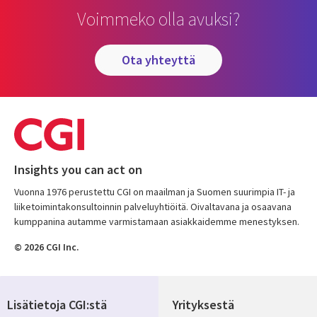
Voimmeko olla avuksi?
ota yhteyttä
Insights you can act on
Vuonna 1976 perustettu CGI on maailman ja Suomen suurimpia IT- ja
liiketoimintakonsultoinnin palveluyhtiöitä. Oivaltavana ja osaavana
kumppanina autamme varmistamaan asiakkaidemme menestyksen.
© 2026 CGI Inc.
Lisätietoja CGI:stä
Yrityksestä