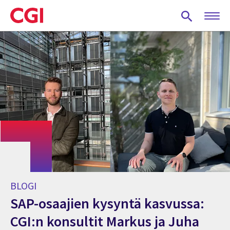
Skip
to
main
content
BLOGI
SAP-osaajien kysyntä kasvussa:
CGI:n konsultit Markus ja Juha