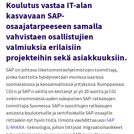
Koulutus vastaa
IT-alan
kasvavaan SAP-
osaajatarpeeseen samalla
vahvistaen osallistujien
valmiuksia erilaisiin
projekteihin sekä asiakkuuksiin.
SAP on johtava liiketoimintaohjelmistojen toimittaja,
jonka tuotteita hyödynnetään monissa suurissa
suomalaisissa ja kansainvälisissä yrityksissä.
Kumppanuus
CGI:n ja SAP:n välillä on kestänyt jo yli 20 vuotta ja CGI
onkin ensimmäisiä uuden sukupolven SAP-ratkaisujen
toimittajia Suomessa.
SAP:n suosittujen ratkaisujen
ansiosta koulutetuille ja sertifioiduille SAP-osaajille
riittääkin nyt hyvin töitä. Ilmiötä vauhdittaa uusi
SAP
S/4HANA
-teknologia, johon liittyvät migraatiohankkeet