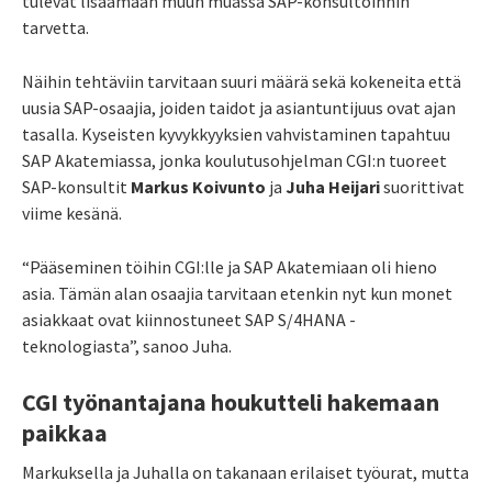
tulevat lisäämään muun muassa SAP-konsultoinnin
tarvetta.
Näihin tehtäviin tarvitaan suuri määrä sekä kokeneita että
uusia SAP-osaajia, joiden taidot ja asiantuntijuus ovat ajan
tasalla. Kyseisten kyvykkyyksien vahvistaminen tapahtuu
SAP Akatemiassa, jonka koulutusohjelman CGI:n tuoreet
SAP-konsultit
Markus Koivunto
ja
Juha Heijari
suorittivat
viime kesänä.
“Pääseminen töihin CGI:lle ja SAP Akatemiaan oli hieno
asia. Tämän alan osaajia tarvitaan etenkin nyt kun monet
asiakkaat ovat kiinnostuneet SAP S/4HANA -
teknologiasta”, sanoo Juha.
CGI työnantajana houkutteli hakemaan
paikkaa
Markuksella ja Juhalla on takanaan erilaiset työurat, mutta