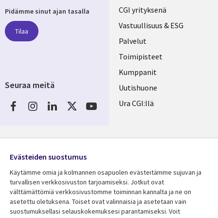
Useful
CGI yrityksenä
Pidämme sinut ajan tasalla
links
Vastuullisuus & ESG
Tilaa
FINLAND
Palvelut
Toimipisteet
Kumppanit
Seuraa meitä
Uutishuone
Social
Ura CGI:llä
Media
FINLAND
Resurssikeskus
Lisätietoa
Evästeiden suostumus
Library
Legal
Asiakastarinat
Tietosuoja
Käytämme omia ja kolmannen osapuolen evästeitämme sujuvan ja
Links
FINLAND
Artikkelit
Tietosuojaseloste
turvallisen verkkosivuston tarjoamiseksi. Jotkut ovat
välttämättömiä verkkosivustomme toiminnan kannalta ja ne on
FINLAND
Blogit
Käyttöehdot
asetettu oletuksena. Toiset ovat valinnaisia ​​ja asetetaan vain
Tapahtumat
Yhteystiedot
suostumuksellasi selauskokemuksesi parantamiseksi. Voit