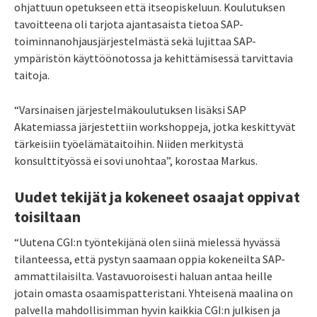
ohjattuun opetukseen että itseopiskeluun. Koulutuksen
tavoitteena oli tarjota ajantasaista tietoa SAP-
toiminnanohjausjärjestelmästä sekä lujittaa SAP-
ympäristön käyttöönotossa ja kehittämisessä tarvittavia
taitoja.
“Varsinaisen järjestelmäkoulutuksen lisäksi SAP
Akatemiassa järjestettiin workshoppeja, jotka keskittyvät
tärkeisiin työelämätaitoihin. Niiden merkitystä
konsulttityössä ei sovi unohtaa”, korostaa Markus.
Uudet tekijät ja kokeneet osaajat oppivat
toisiltaan
“Uutena CGI:n työntekijänä olen siinä mielessä hyvässä
tilanteessa, että pystyn saamaan oppia kokeneilta SAP-
ammattilaisilta. Vastavuoroisesti haluan antaa heille
jotain omasta osaamispatteristani. Yhteisenä maalina on
palvella mahdollisimman hyvin kaikkia CGI:n julkisen ja