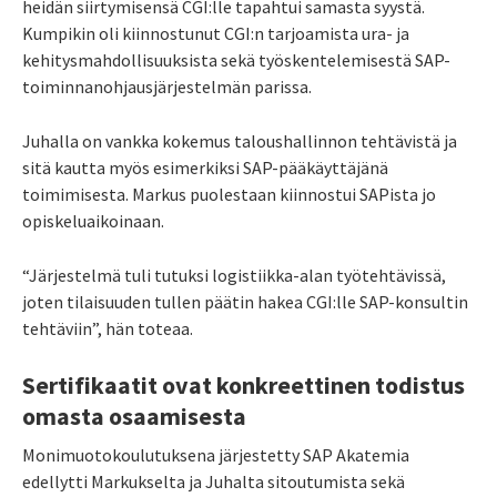
heidän siirtymisensä CGI:lle tapahtui samasta syystä.
Kumpikin oli kiinnostunut CGI:n tarjoamista ura- ja
kehitysmahdollisuuksista sekä työskentelemisestä SAP-
toiminnanohjausjärjestelmän parissa.
Juhalla on vankka kokemus taloushallinnon tehtävistä ja
sitä kautta myös esimerkiksi SAP-pääkäyttäjänä
toimimisesta. Markus puolestaan kiinnostui SAPista jo
opiskeluaikoinaan.
“Järjestelmä tuli tutuksi logistiikka-alan työtehtävissä,
joten tilaisuuden tullen päätin hakea CGI:lle SAP-konsultin
tehtäviin”, hän toteaa.
Sertifikaatit
ovat konkreettinen todistus
omasta osaamisesta
Monimuotokoulutuksena järjestetty SAP Akatemia
edellytti Markukselta ja Juhalta sitoutumista sekä