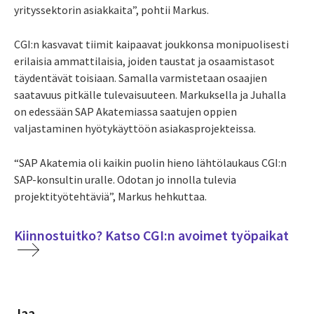
yrityssektorin asiakkaita”, pohtii Markus.
CGI:n kasvavat tiimit kaipaavat joukkonsa monipuolisesti
erilaisia ammattilaisia, joiden taustat ja osaamistasot
täydentävät toisiaan. Samalla varmistetaan osaajien
saatavuus pitkälle tulevaisuuteen. Markuksella ja Juhalla
on edessään SAP Akatemiassa saatujen oppien
valjastaminen hyötykäyttöön asiakasprojekteissa.
“SAP Akatemia oli kaikin puolin hieno lähtölaukaus CGI:n
SAP-konsultin uralle. Odotan jo innolla tulevia
projektityötehtäviä”, Markus hehkuttaa.
Kiinnostuitko? Katso CGI:n avoimet työpaikat
Jaa