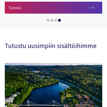
Tiedolla johdettu, teknologialla tuettu
Tutustu
CGI uudisti Helsingin yliopiston talousjärjestelmä
CGI on SAP:n Business Partner of the Year 2022
Tutustu uusimpiin sisältöihimme