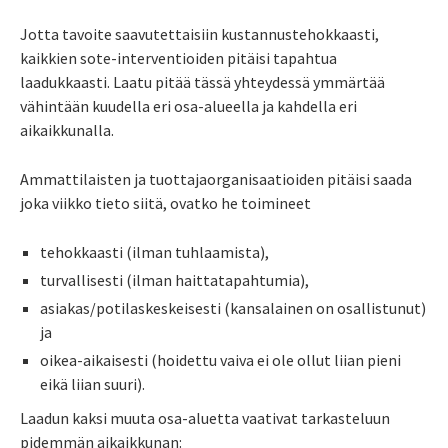
Jotta tavoite saavutettaisiin kustannustehokkaasti,
kaikkien sote-interventioiden pitäisi tapahtua
laadukkaasti. Laatu pitää tässä yhteydessä ymmärtää
vähintään kuudella eri osa-alueella ja kahdella eri
aikaikkunalla.
Ammattilaisten ja tuottajaorganisaatioiden pitäisi saada
joka viikko tieto siitä, ovatko he toimineet
tehokkaasti (ilman tuhlaamista),
turvallisesti (ilman haittatapahtumia),
asiakas/potilaskeskeisesti (kansalainen on osallistunut)
ja
oikea-aikaisesti (hoidettu vaiva ei ole ollut liian pieni
eikä liian suuri).
Laadun kaksi muuta osa-aluetta vaativat tarkasteluun
pidemmän aikaikkunan: