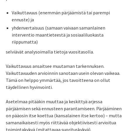
Vaikuttavuus (enemmän pärjäämistä tai parempi
ennuste) ja
yhdenvertaisuus (samaan vaivaan samanlainen
interventio maantieteestä ja sosiaaliluokasta
riippumatta)
selviävät analysoimalla tietoja vuositasolla.
Vaikuttavuus ansaitsee muutaman tarkennuksen.
Vaikuttavuuden arvioinnin sanotaan usein olevan vaikeaa.
Tämä on helppo ymmärtää, jos tavoitteena on ollut
täydellinen hyvinvointi.
Asetelmaa pitääkin muuttaa ja keskittyä arjessa
pärjäämisen sekä ennusteen parantamiseen. Pärjääminen
on pääosin itse koettua (kansalainen itse kertoo) – mutta
samanaikaisesti myös riittävää objektiivisesti arvioitua
toimintakykyä (mitattavaa suorituskykyä).