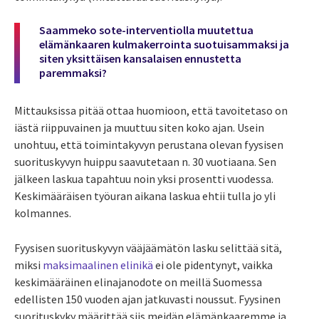
Saammeko sote-interventiolla muutettua
elämänkaaren kulmakerrointa suotuisammaksi ja
siten yksittäisen kansalaisen ennustetta
paremmaksi?
Mittauksissa pitää ottaa huomioon, että tavoitetaso on
iästä riippuvainen ja muuttuu siten koko ajan. Usein
unohtuu, että toimintakyvyn perustana olevan fyysisen
suorituskyvyn huippu saavutetaan n. 30 vuotiaana. Sen
jälkeen laskua tapahtuu noin yksi prosentti vuodessa.
Keskimääräisen työuran aikana laskua ehtii tulla jo yli
kolmannes.
Fyysisen suorituskyvyn vääjäämätön lasku selittää sitä,
miksi
maksimaalinen elinikä
ei ole pidentynyt, vaikka
keskimääräinen elinajanodote on meillä Suomessa
edellisten 150 vuoden ajan jatkuvasti noussut. Fyysinen
suorituskyky määrittää siis meidän elämänkaaremme ja