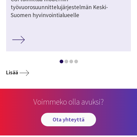
työvuorosuunnittelujärjestelmän Keski-
Suomen hyvinvointialueelle
Lisää
Voimmeko olla avuksi?
ota yhteyttä