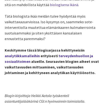
sitä on mahdollista käyttää
biologisena ikänä
.
Tätä biologista ikää meidän tulee hyödyntää myös
vaikuttavuusarvioissa. Iso kysymys on, saammeko sote-
interventiolla muutettua elämänkaaren kulmakerrointa
suotuisammaksi ja siten yksittäisen kansalaisen
ennustetta paremmaksi?
Keskitymme tässä blogisarjassa kehittyneisiin
analytiikkamalleihin
erityisesti
terveydenhuollon ja
sosiaalitoimen
alueille. Seuraavien blogien aiheet ovat
vaikuttavuuden mittaaminen, vaikuttavuuden
johtaminen ja kehittyneen analytiikan käyttöönotto.
Blogin kirjoittaja Heikki Aatola työskenteli
asiantuntijalääkärinä CGI:n hyvinvoinnin toimialalla.