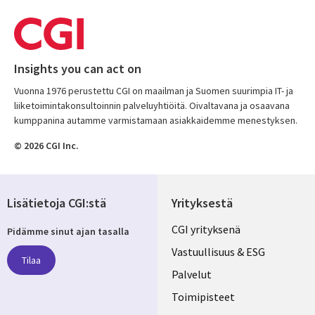
Insights you can act on
Vuonna 1976 perustettu CGI on maailman ja Suomen suurimpia IT- ja
liiketoimintakonsultoinnin palveluyhtiöitä. Oivaltavana ja osaavana
kumppanina autamme varmistamaan asiakkaidemme menestyksen.
© 2026 CGI Inc.
Lisätietoja CGI:stä
Yrityksestä
Useful
CGI yrityksenä
Pidämme sinut ajan tasalla
links
Vastuullisuus & ESG
Tilaa
FINLAND
Palvelut
Toimipisteet