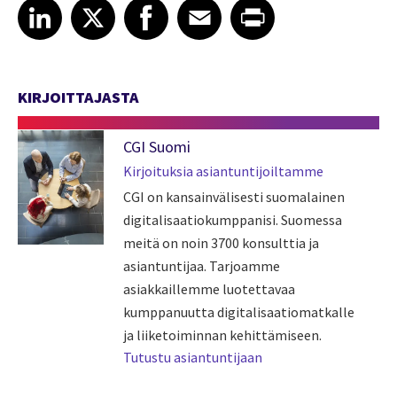
Share article on LinkedIn
Share article on X
Share article on Facebook
Share article on Email
Share article on Print
LinkedIn
X
Facebook
Email
Print
KIRJOITTAJASTA
CGI Suomi
Kirjoituksia asiantuntijoiltamme
CGI on kansainvälisesti suomalainen
digitalisaatiokumppanisi. Suomessa
meitä on noin 3700 konsulttia ja
asiantuntijaa. Tarjoamme
asiakkaillemme luotettavaa
kumppanuutta digitalisaatiomatkalle
ja liiketoiminnan kehittämiseen.
Tutustu asiantuntijaan