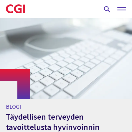
Skip
to
main
content
BLOGI
Täydellisen terveyden
tavoittelusta hyvinvoinnin