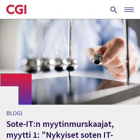
Skip
to
main
content
BLOGI
Sote-IT:n myytinmurskaajat,
myytti 1: ”Nykyiset soten IT-