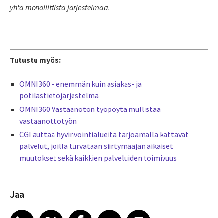
yhtä monoliittista järjestelmää.
Tutustu myös:
OMNI360 - enemmän kuin asiakas- ja
potilastietojärjestelmä
OMNI360 Vastaanoton työpöytä mullistaa
vastaanottotyön
CGI auttaa hyvinvointialueita tarjoamalla kattavat
palvelut, joilla turvataan siirtymäajan aikaiset
muutokset sekä kaikkien palveluiden toimivuus
Jaa
Share article on LinkedIn
Share article on X
Share article on Facebook
Share article on Email
Share article on Print
LinkedIn
X
Facebook
Email
Print