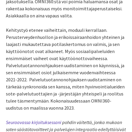
jaksotuksella. OMNI360:stä voi poimia haluamansa osat ja
rakentaa kokonaisuus myös monitoimittajaperustaiseksi.
Asiakkaalla on aina vapaus valita.
Kehitystyö etenee vaiheittain, moduuli kerrallaan.
Perusterveydenhuollon ja erikoissairaanhoidon yhteinen ja
laajasti mukautettava potilaskertomus on valmis, ja sen
käyttöönotot ovat alkaneet. Myös sosiaalipalveluiden
ensimmäiset vaiheet ovat käyttöönottovaiheessa.
Palvelutuotannonohjauksen uudistaminen on käynnissä, ja
sen ensimmäiset osiot julkaisemme vuodenvaihteessa
2021-2022. Palvelutuotannonohjauksen uudistaminen on
tärkeää synkronoida sen kanssa, miten hyvinvointialueiden
sote-palvelutuottajien ja -järjestäjän yhteispeli ja roolitus
tulee täsmentymään. Kokonaisuudessaan OMNI360-
uudistus on maalissa vuonna 2023.
Seuraavassa kirjoituksessani
pohdin väitettä, jonka mukaan
soten säästötavoitteet ja palvelujen integraatio edellyttäisivät