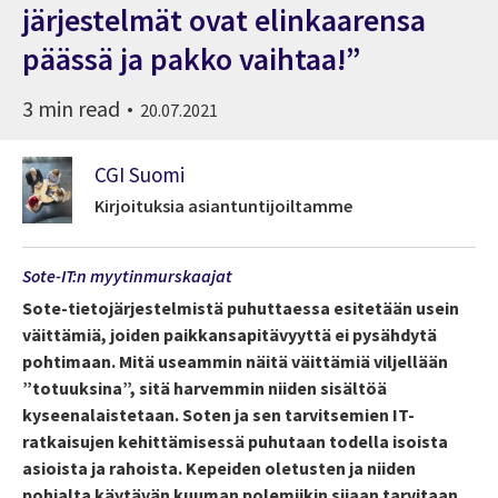
järjestelmät ovat elinkaarensa
päässä ja pakko vaihtaa!”
3 min read
20.07.2021
CGI Suomi
Kirjoituksia asiantuntijoiltamme
Sote-IT:n myytinmurskaajat
Sote-tietojärjestelmistä puhuttaessa esitetään usein
väittämiä, joiden paikkansapitävyyttä ei pysähdytä
pohtimaan. Mitä useammin näitä väittämiä viljellään
”totuuksina”, sitä harvemmin niiden sisältöä
kyseenalaistetaan. Soten ja sen tarvitsemien IT-
ratkaisujen kehittämisessä puhutaan todella isoista
asioista ja rahoista. Kepeiden oletusten ja niiden
pohjalta käytävän kuuman polemiikin sijaan tarvitaan