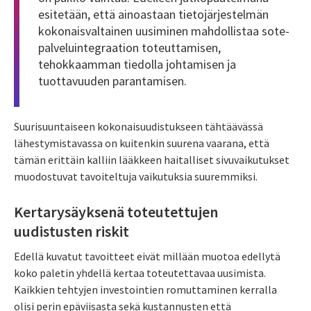
esitetään, että ainoastaan tietojärjestelmän
kokonaisvaltainen uusiminen mahdollistaa sote-
palveluintegraation toteuttamisen,
tehokkaamman tiedolla johtamisen ja
tuottavuuden parantamisen.
Suurisuuntaiseen kokonaisuudistukseen tähtäävässä
lähestymistavassa on kuitenkin suurena vaarana, että
tämän erittäin kalliin lääkkeen haitalliset sivuvaikutukset
muodostuvat tavoiteltuja vaikutuksia suuremmiksi.
Kertarysäyksenä toteutettujen
uudistusten riskit
Edellä kuvatut tavoitteet eivät millään muotoa edellytä
koko paletin yhdellä kertaa toteutettavaa uusimista.
Kaikkien tehtyjen investointien romuttaminen kerralla
olisi perin epäviisasta sekä kustannusten että