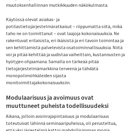
muutoksenhallinnan mutkikkuuden näkökulmasta.
Käytössä olevat asiakas- ja
potilastietojärjestelmäratkaisut – riippumatta siitä, mikä
taho ne on toimittanut – ovat laajoja kokonaisuuksia. Ne
rakentuvat erilaisista, eri ikäisistä ja eri tavoin toimintaa ja
sen kehittämistä palvelevista osatoiminnallisuuksia. Niitä
voi ja pitää kehittää ja uudistaa vaiheittain, kustannusten ja
hyötyjen ohjaamana. Samalla on tärkeää pitää
tietojärjestelmämarkkina terveenä ja tähdätä
monopolimöhkäleiden sijasta
monitoimittajakokonaisuuksiin.
Modulaarisuus ja avoimuus ovat
muuttuneet puheista todellisuudeksi
Aikana, jolloin avoinrajapintaisuus ja modulaarisuus
toteutuivat lähinnä seminaaripuheissa, oli perusteltua,
että yksi järjestelmä kattoi mahdollisimman monia