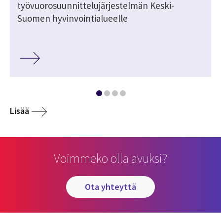
työvuorosuunnittelujärjestelmän Keski-
Suomen hyvinvointialueelle
Lisää
Voimmeko olla avuksi?
ota yhteyttä