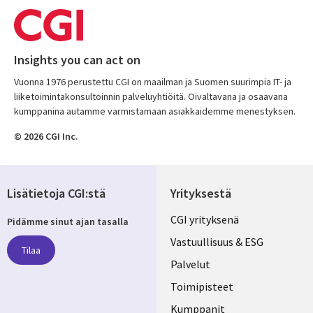
Insights you can act on
Vuonna 1976 perustettu CGI on maailman ja Suomen suurimpia IT- ja
liiketoimintakonsultoinnin palveluyhtiöitä. Oivaltavana ja osaavana
kumppanina autamme varmistamaan asiakkaidemme menestyksen.
© 2026 CGI Inc.
Lisätietoja CGI:stä
Yrityksestä
Useful
CGI yrityksenä
Pidämme sinut ajan tasalla
links
Vastuullisuus & ESG
Tilaa
FINLAND
Palvelut
Toimipisteet
Kumppanit