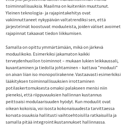
toiminnallisuuksia. Maailma on kuitenkin muuttunut.
Yleinen teknologia- ja rajapintakehitys ovat
vakiinnuttaneet nykypäivän valtatrendiksi sen, että
järjestelmät koostuvat moduuleista, joiden väliset avoimet
rajapinnat takaavat tiedon liikkumisen.
Samalla on opittu ymmärtämään, mikä on järkevä
moduulikoko. Esimerkiksi jakamaton kaikki
terveydenhuollon toiminnot – mukaan lukien leikkaussali,
kuvantaminen ja tiedolla johtaminen – kattava ”moduuli”
on aivan liian iso monopolirakenne. Vastaavasti esimerkiksi
lääkityksen toiminnallisuuksien irrottaminen
potilaskertomuksesta omaksi palakseen menisi niin
pieneksi, että riippuvuuksien hallinnan kustannus
peittoaisi modulaarisuuden hyödyt. Kun moduulit ovat
oikean kokoisia, voi isosta kokonaisuudesta tarvittaessa
korvata osuuksia hallitusti vaihtoehtoisilla ratkaisuilla ja
samalla pitää integrointikustannukset hallinnassa.