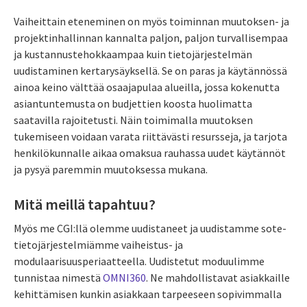
Vaiheittain eteneminen on myös toiminnan muutoksen- ja
projektinhallinnan kannalta paljon, paljon turvallisempaa
ja kustannustehokkaampaa kuin tietojärjestelmän
uudistaminen kertarysäyksellä. Se on paras ja käytännössä
ainoa keino välttää osaajapulaa alueilla, jossa kokenutta
asiantuntemusta on budjettien koosta huolimatta
saatavilla rajoitetusti. Näin toimimalla muutoksen
tukemiseen voidaan varata riittävästi resursseja, ja tarjota
henkilökunnalle aikaa omaksua rauhassa uudet käytännöt
ja pysyä paremmin muutoksessa mukana.
Mitä meillä tapahtuu?
Myös me CGI:llä olemme uudistaneet ja uudistamme sote-
tietojärjestelmiämme vaiheistus- ja
modulaarisuusperiaatteella. Uudistetut moduulimme
tunnistaa nimestä
OMNI360
. Ne mahdollistavat asiakkaille
kehittämisen kunkin asiakkaan tarpeeseen sopivimmalla