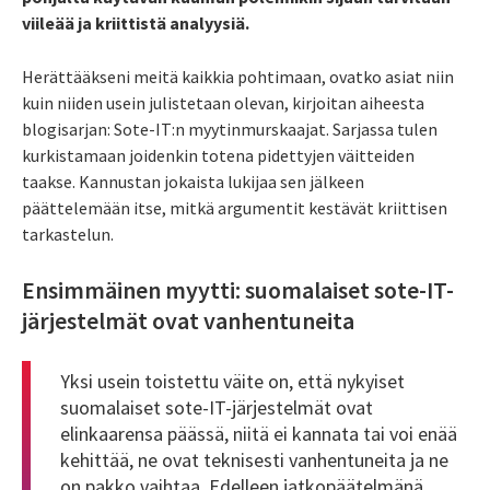
viileää ja kriittistä analyysiä.
Herättääkseni meitä kaikkia pohtimaan, ovatko asiat niin
kuin niiden usein julistetaan olevan, kirjoitan aiheesta
blogisarjan: Sote-IT:n myytinmurskaajat. Sarjassa tulen
kurkistamaan joidenkin totena pidettyjen väitteiden
taakse. Kannustan jokaista lukijaa sen jälkeen
päättelemään itse, mitkä argumentit kestävät kriittisen
tarkastelun.
Ensimmäinen myytti: suomalaiset sote-IT-
järjestelmät ovat vanhentuneita
Yksi usein toistettu väite on, että nykyiset
suomalaiset sote-IT-järjestelmät ovat
elinkaarensa päässä, niitä ei kannata tai voi enää
kehittää, ne ovat teknisesti vanhentuneita ja ne
on pakko vaihtaa. Edelleen jatkopäätelmänä