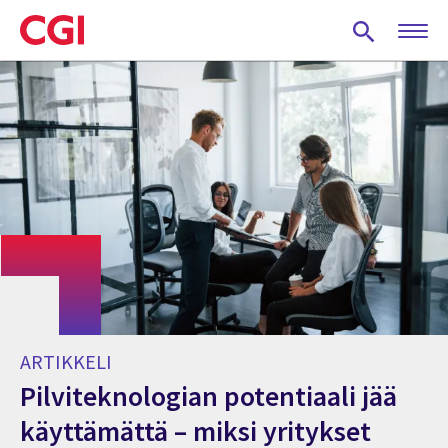
Skip
to
main
content
ARTIKKELI
Pilviteknologian potentiaali jää
käyttämättä – miksi yritykset