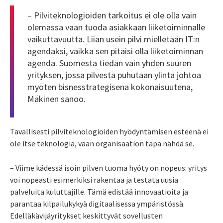
– Pilviteknologioiden tarkoitus ei ole olla vain
olemassa vaan tuoda asiakkaan liiketoiminnalle
vaikuttavuutta. Liian usein pilvi mielletään IT:n
agendaksi, vaikka sen pitäisi olla liiketoiminnan
agenda. Suomesta tiedän vain yhden suuren
yrityksen, jossa pilvestä puhutaan ylintä johtoa
myöten bisnesstrategisena kokonaisuutena,
Mäkinen sanoo.
Tavallisesti pilviteknologioiden hyödyntämisen esteenä ei
ole itse teknologia, vaan organisaation tapa nähdä se.
– Viime kädessä isoin pilven tuoma hyöty on nopeus: yritys
voi nopeasti esimerkiksi rakentaa ja testata uusia
palveluita kuluttajille. Tämä edistää innovaatioita ja
parantaa kilpailukykyä digitaalisessa ympäristössä.
Edelläkävijäyritykset keskittyvät sovellusten