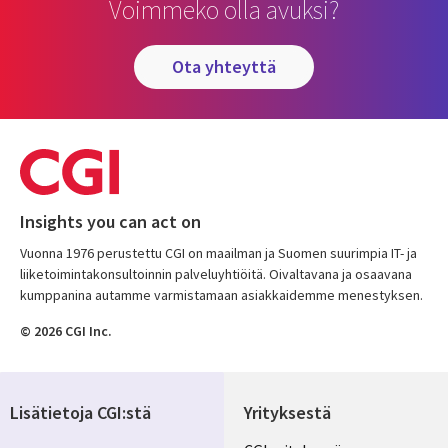
Voimmeko olla avuksi?
ota yhteyttä
Insights you can act on
Vuonna 1976 perustettu CGI on maailman ja Suomen suurimpia IT- ja
liiketoimintakonsultoinnin palveluyhtiöitä. Oivaltavana ja osaavana
kumppanina autamme varmistamaan asiakkaidemme menestyksen.
© 2026 CGI Inc.
Lisätietoja CGI:stä
Yrityksestä