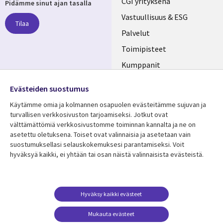
Useful
CGI yrityksenä
Pidämme sinut ajan tasalla
links
Vastuullisuus & ESG
Tilaa
FINLAND
Palvelut
Toimipisteet
Kumppanit
Seuraa meitä
Uutishuone
Evästeiden suostumus
Social
Ura CGI:llä
Käytämme omia ja kolmannen osapuolen evästeitämme sujuvan ja
Media
turvallisen verkkosivuston tarjoamiseksi. Jotkut ovat
FINLAND
välttämättömiä verkkosivustomme toiminnan kannalta ja ne on
asetettu oletuksena. Toiset ovat valinnaisia ​​ja asetetaan vain
Resurssikeskus
Lisätietoa
suostumuksellasi selauskokemuksesi parantamiseksi. Voit
hyväksyä kaikki, ei yhtään tai osan näistä valinnaisista evästeistä.
Library
Legal
Asiakastarinat
Tietosuoja
Links
FINLAND
Artikkelit
Tietosuojaseloste
FINLAND
Blogit
Käyttöehdot
Hyväksy kaikki evästeet
Tapahtumat
Yhteystiedot
Mukauta evästeet
Podcastit
Evästeasetuksesi