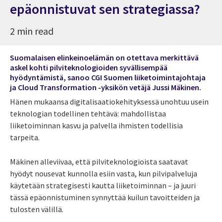
epäonnistuvat sen strategiassa?
2 min read
Suomalaisen elinkeinoelämän on otettava merkittävä
askel kohti pilviteknologioiden syvällisempää
hyödyntämistä, sanoo CGI Suomen liiketoimintajohtaja
ja Cloud Transformation -yksikön vetäjä Jussi Mäkinen.
Hänen mukaansa digitalisaatiokehityksessä unohtuu usein
teknologian todellinen tehtävä: mahdollistaa
liiketoiminnan kasvu ja palvella ihmisten todellisia
tarpeita.
Mäkinen alleviivaa, että pilviteknologioista saatavat
hyödyt nousevat kunnolla esiin vasta, kun pilvipalveluja
käytetään strategisesti kautta liiketoiminnan – ja juuri
tässä epäonnistuminen synnyttää kuilun tavoitteiden ja
tulosten välillä.