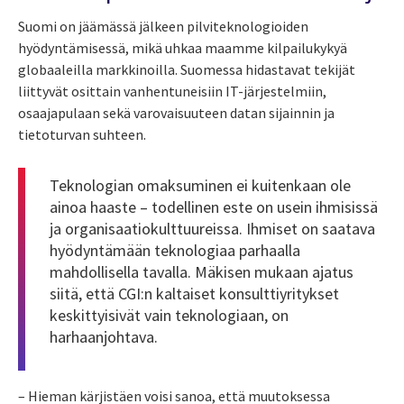
Suomi on jäämässä jälkeen pilviteknologioiden
hyödyntämisessä, mikä uhkaa maamme kilpailukykyä
globaaleilla markkinoilla. Suomessa hidastavat tekijät
liittyvät osittain vanhentuneisiin IT-järjestelmiin,
osaajapulaan sekä varovaisuuteen datan sijainnin ja
tietoturvan suhteen.
Teknologian omaksuminen ei kuitenkaan ole
ainoa haaste – todellinen este on usein ihmisissä
ja organisaatiokulttuureissa. Ihmiset on saatava
hyödyntämään teknologiaa parhaalla
mahdollisella tavalla. Mäkisen mukaan ajatus
siitä, että CGI:n kaltaiset konsulttiyritykset
keskittyisivät vain teknologiaan, on
harhaanjohtava.
– Hieman kärjistäen voisi sanoa, että muutoksessa