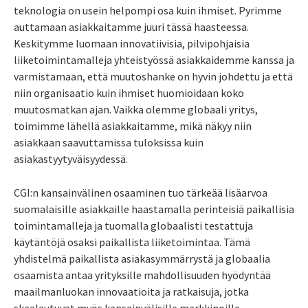
teknologia on usein helpompi osa kuin ihmiset. Pyrimme
auttamaan asiakkaitamme juuri tässä haasteessa.
Keskitymme luomaan innovatiivisia, pilvipohjaisia
liiketoimintamalleja yhteistyössä asiakkaidemme kanssa ja
varmistamaan, että muutoshanke on hyvin johdettu ja että
niin organisaatio kuin ihmiset huomioidaan koko
muutosmatkan ajan. Vaikka olemme globaali yritys,
toimimme lähellä asiakkaitamme, mikä näkyy niin
asiakkaan saavuttamissa tuloksissa kuin
asiakastyytyväisyydessä.
CGI:n kansainvälinen osaaminen tuo tärkeää lisäarvoa
suomalaisille asiakkaille haastamalla perinteisiä paikallisia
toimintamalleja ja tuomalla globaalisti testattuja
käytäntöjä osaksi paikallista liiketoimintaa. Tämä
yhdistelmä paikallista asiakasymmärrystä ja globaalia
osaamista antaa yrityksille mahdollisuuden hyödyntää
maailmanluokan innovaatioita ja ratkaisuja, jotka
skaalautuvat myös kansainvälisille markkinoille.