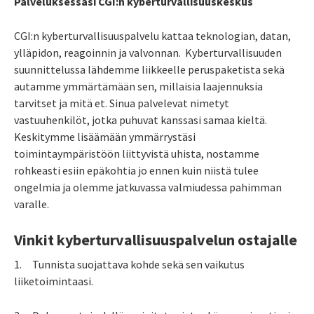
Palveluksessasi CGI:n kyberturvallisuuskeskus
CGI:n kyberturvallisuuspalvelu kattaa teknologian, datan,
ylläpidon, reagoinnin ja valvonnan. Kyberturvallisuuden
suunnittelussa lähdemme liikkeelle peruspaketista sekä
autamme ymmärtämään sen, millaisia laajennuksia
tarvitset ja mitä et. Sinua palvelevat nimetyt
vastuuhenkilöt, jotka puhuvat kanssasi samaa kieltä.
Keskitymme lisäämään ymmärrystäsi
toimintaympäristöön liittyvistä uhista, nostamme
rohkeasti esiin epäkohtia jo ennen kuin niistä tulee
ongelmia ja olemme jatkuvassa valmiudessa pahimman
varalle.
Vinkit kyberturvallisuuspalvelun ostajalle
1.
Tunnista suojattava kohde sekä sen vaikutus
liiketoimintaasi.