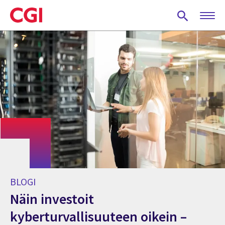
Skip
to
main
content
BLOGI
Näin investoit
kyberturvallisuuteen oikein –