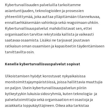
Kyberturvallisuuden palveluilla tarkoitamme
asiantuntijuuden, teknologioiden ja prosessien
yhteenliittymää, joka auttaa ylläpitämään tilannekuvaa,
ennaltaehkäisemään vahinkoja sekä reagoimaan uhkiin.
Kyberturvallisuuspalvelut mahdollistavat sen, ettei
organisaation tarvitse rekrytoida kallista ja vaikeasti
saatavaa osaamista. Lisäksi ne tarjoavat joustavan
ratkaisun oman osaamisen ja kapasiteetin täydentämiseen
tarvittavilta osin.
Kenelle kyberturvallisuuspalvelut sopivat
Ulkoistamisen hyödyt korostuvat nykyaikaisissa
monitoimittajaympäristöissä, joissa hallittavia muuttujia
on paljon. Usein kyberturvallisuuspalvelun piiriin
kytkeytyykin lukuisia sidosryhmiä, kuten teknologia- ja
palvelutoimittajia sekä organisaation eri osastoja ja
asiakkaita loppukäyttäjineen. Oikea aika tarkistaa