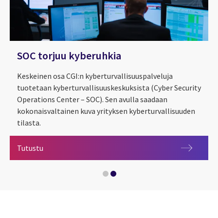
SOC torjuu kyberuhkia
Keskeinen osa CGI:n kyberturvallisuuspalveluja
tuotetaan kyberturvallisuuskeskuksista (Cyber Security
Operations Center – SOC). Sen avulla saadaan
kokonaisvaltainen kuva yrityksen kyberturvallisuuden
tilasta.
SOC torjuu kyberuhkia
Tutustu
Digitaalisen turvallisuuden eturintamassa – SOC tor