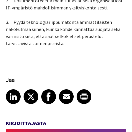
2.
Dokumentoi edellä mainitut asiat sekä organisaatiosi
IT-ympäristö mahdollisimman yksityiskohtaisesti.
3.
Pyydä teknologiariippumatonta ammattilaisten
näkökulmaa siihen, kuinka kohde kannattaa suojata sekä
varmistu siitä, että saat selkokieliset perustelut
tarvittavista toimenpiteistä.
Jaa
Share article on LinkedIn
Share article on X
Share article on Facebook
Share article on Email
Share article on Print
LinkedIn
X
Facebook
Email
Print
KIRJOITTAJASTA