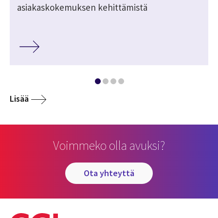
asiakaskokemuksen kehittämistä
Lisää
Voimmeko olla avuksi?
ota yhteyttä