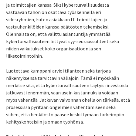
ja toimittajien kanssa. Siksi kyberturvallisuudesta
vastaavan tahon on osattava työskennellä eri
sidosryhmien, kuten asiakkaan IT-toimittajien ja
vastuuhenkilöiden kanssa päätösten tekemiseksi.
Olennaista on, että valittu asiantuntija ymmärtää
kyberturvallisuuteen liittyvät syy-seuraussuhteet sekä
niiden vaikutukset koko organisaatioon ja sen
liiketoimintoihin.
Luotettava kumppani arvioi tilanteen sekä tarjoaa
näkemyksensä tarvittavin väliajoin. Tämä ei myöskään
merkitse sitä, että kyberturvallisuuteen täytyisi investoida
jatkuvasti enemmän, vaan usein kustannuksia voidaan
myös vähentää. Jatkuvan valvonnan ohella on tärkeää, että
prosessissa pyritään ongelmien vähentämiseen sekä
siihen, että henkilöstö pääsee keskittymään tärkeimpiin
kehityskohteisiin ja omaan työhönsä.