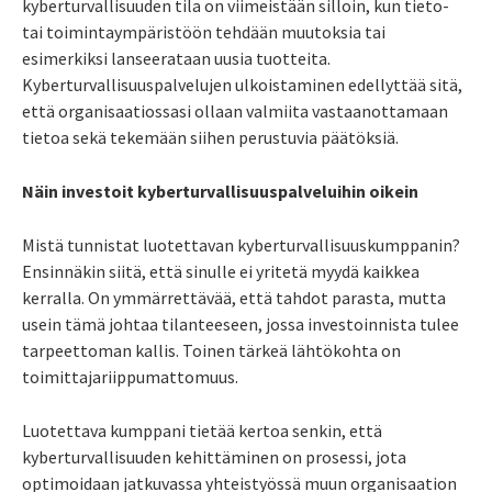
kyberturvallisuuden tila on viimeistään silloin, kun tieto-
tai toimintaympäristöön tehdään muutoksia tai
esimerkiksi lanseerataan uusia tuotteita.
Kyberturvallisuuspalvelujen ulkoistaminen edellyttää sitä,
että organisaatiossasi ollaan valmiita vastaanottamaan
tietoa sekä tekemään siihen perustuvia päätöksiä.
Näin investoit kyberturvallisuuspalveluihin oikein
Mistä tunnistat luotettavan kyberturvallisuuskumppanin?
Ensinnäkin siitä, että sinulle ei yritetä myydä kaikkea
kerralla. On ymmärrettävää, että tahdot parasta, mutta
usein tämä johtaa tilanteeseen, jossa investoinnista tulee
tarpeettoman kallis. Toinen tärkeä lähtökohta on
toimittajariippumattomuus.
Luotettava kumppani tietää kertoa senkin, että
kyberturvallisuuden kehittäminen on prosessi, jota
optimoidaan jatkuvassa yhteistyössä muun organisaation