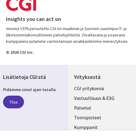
Insights you can act on
Vuonna 1976 perustettu CGI on maailman ja Suomen suurimpia IT- ja
liiketoimintakonsultoinnin palveluyhtiöitä. Oivaltavana ja osaavana
kumppanina autamme varmistamaan asiakkaidemme menestyksen.
© 2026 CGI Inc.
Lisätietoja CGI:stä
Yrityksestä
Useful
CGI yrityksenä
Pidämme sinut ajan tasalla
links
Vastuullisuus & ESG
Tilaa
FINLAND
Palvelut
Toimipisteet
Kumppanit
Seuraa meitä