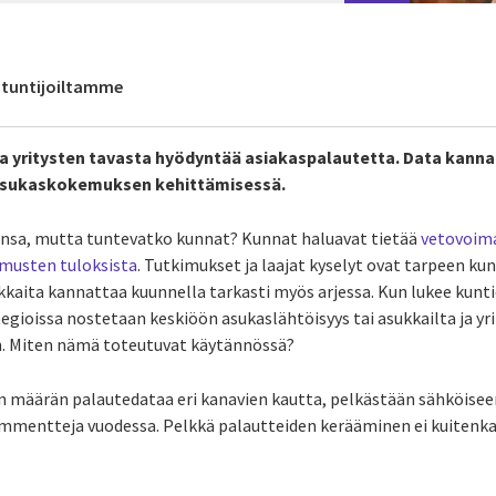
antuntijoiltamme
a yritysten tavasta hyödyntää asiakaspalautetta. Data kanna
 asukaskokemuksen kehittämisessä.
aansa, mutta tuntevatko kunnat? Kunnat haluavat tietää
vetovoim
imusten tuloksista
. Tutkimukset ja laajat kyselyt ovat tarpeen k
kaita kannattaa kuunnella tarkasti myös arjessa. Kun lukee kunti
egioissa nostetaan keskiöön asukaslähtöisyys tai asukkailta ja yr
. Miten nämä toteutuvat käytännössä?
n määrän palautedataa eri kanavien kautta, pelkästään sähköise
mmentteja vuodessa. Pelkkä palautteiden kerääminen ei kuitenkaan