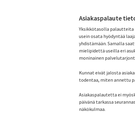
Asiakaspalaute tiet
Yksikkötasolla palautteita
usein osata hyödyntää laaja
yhdistämään. Samalla saatt
mielipidettä useilla eri a
moninainen palvelutarjont
Kunnat eivät jalosta asiaka
todentaa, miten annettu pa
Asiakaspalautetta ei myösk
päivänä tarkassa seuranna
näkökulmaa.