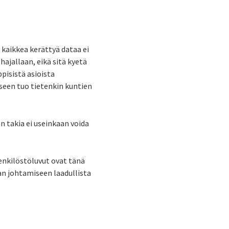
kaikkea kerättyä dataa ei
hajallaan, eikä sitä kyetä
pisistä asioista
iseen tuo tietenkin kuntien
än takia ei useinkaan voida
enkilöstöluvut ovat tänä
n johtamiseen laadullista