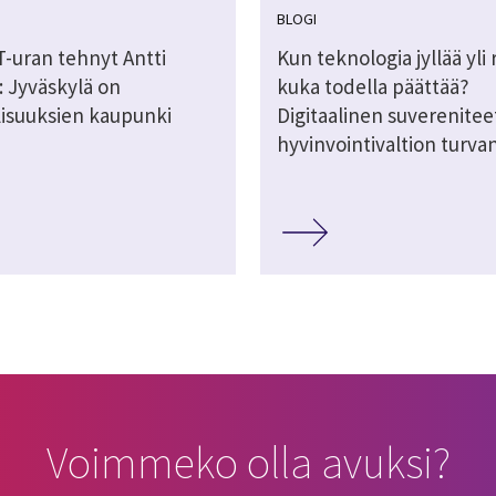
BLOGI
T-uran tehnyt Antti
Kun teknologia jyllää yli 
: Jyväskylä on
kuka todella päättää?
isuuksien kaupunki
Digitaalinen suvereniteet
hyvinvointivaltion turva
Voimmeko olla avuksi?