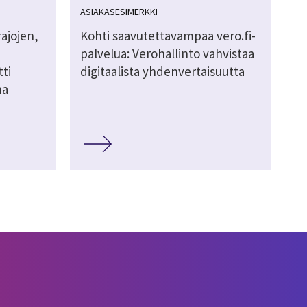
ASIAKASESIMERKKI
rajojen,
Kohti saavutettavampaa vero.fi-
palvelua: Verohallinto vahvistaa
ti
digitaalista yhdenvertaisuutta
na