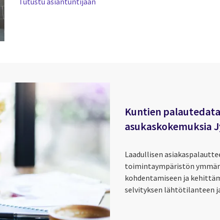
Tutustu asiantuntijaan
Kuntien palautedata
asukaskokemuksia J
Laadullisen asiakaspalautte
toimintaympäristön ymmärt
kohdentamiseen ja kehittäm
selvityksen lähtötilanteen 