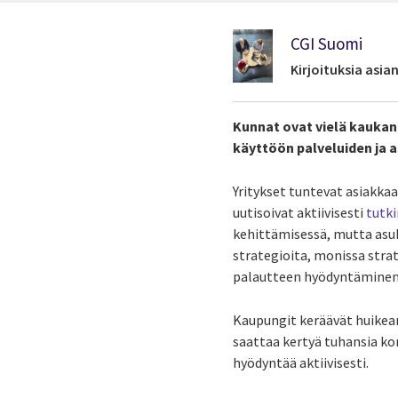
CGI Suomi
Kirjoituksia asi
Kunnat ovat vielä kaukan
käyttöön palveluiden ja
Yritykset tuntevat asiakk
uutisoivat aktiivisesti
tutk
kehittämisessä, mutta asuk
strategioita, monissa strat
palautteen hyödyntäminen
Kaupungit keräävät huikea
saattaa kertyä tuhansia ko
hyödyntää aktiivisesti.