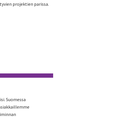
tyvien projektien parissa.
isi. Suomessa
 asiakkaillemme
oiminnan