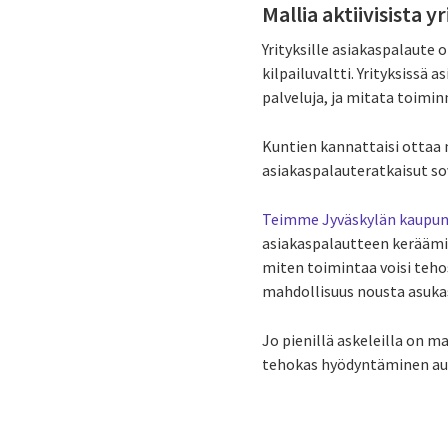
Mallia aktiivisista y
Yrityksille asiakaspalaute 
kilpailuvaltti. Yrityksissä
palveluja, ja mitata toimin
Kuntien kannattaisi ottaa m
asiakaspalauteratkaisut sov
Teimme Jyväskylän kaupung
asiakaspalautteen keräämis
miten toimintaa voisi tehos
mahdollisuus nousta asuka
Jo pienillä askeleilla on 
tehokas hyödyntäminen au