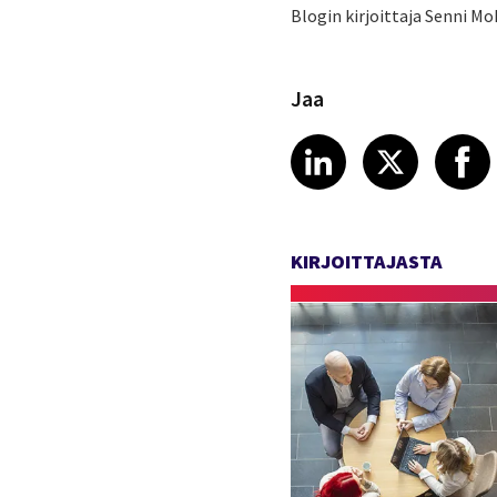
Blogin kirjoittaja Senni Mo
Jaa
Share article
Share art
Shar
LinkedIn
X
KIRJOITTAJASTA