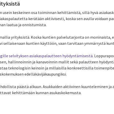
rityksistä
on usein keskeinen osa toiminnan kehittämistä, sillä hyvä asiakas
 asiakaspalautetta kerätään aktiivisesti, koska sen avulla voidaan 
nan laatua ja onnistumista.
allia yrityksistä. Koska kuntien palvelutarjonta on moninaista, e
i sellaisenaan kuntien käyttöön, vaan tarvitaan ymmärrystä kuntie
ille selvityksen asiakaspalautteen hyödyntämisestä
. Loppurapo
en, hallinnoinnin ja kanavoinnin mallit sekä palautteen hyödynt
taa teknologisin keinoin ja millaisilla konkreettisilla toimenpitei
skokemuksen edelläkävijäkaupungiksi.
mahdollista päästä alkuun. Asukkaiden aktiivinen kuunteleminen ja
ttavat kehittämään kunnan asukaskokemusta.