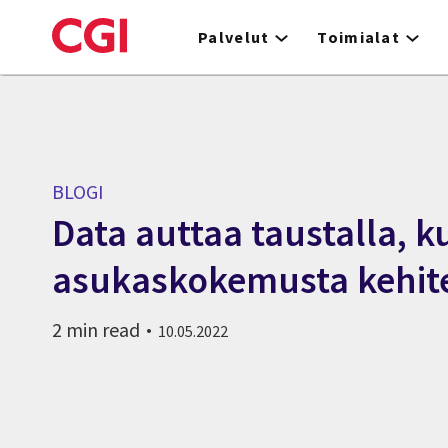
Skip
to
Palvelut
Toimialat
main
content
BLOGI
Data auttaa taustalla, k
asukaskokemusta kehit
2 min read
10.05.2022