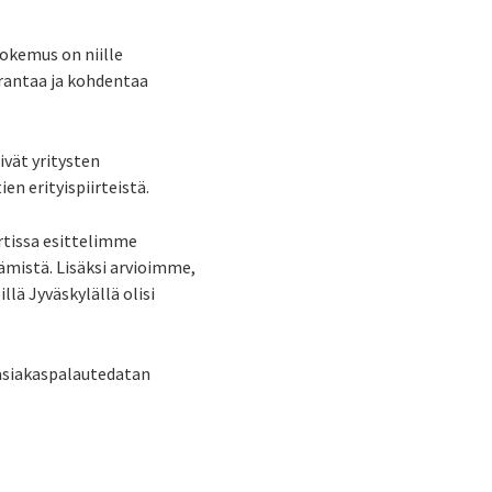
kokemus on niille
parantaa ja kohdentaa
ivät yritysten
n erityispiirteistä.
rtissa esittelimme
ämistä. Lisäksi arvioimme,
llä Jyväskylällä olisi
 asiakaspalautedatan