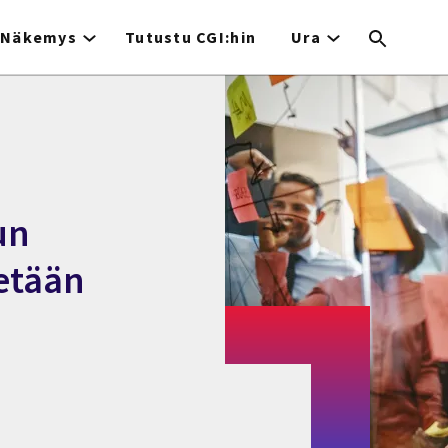
Näkemys
Tutustu CGI:hin
Ura
un
etään