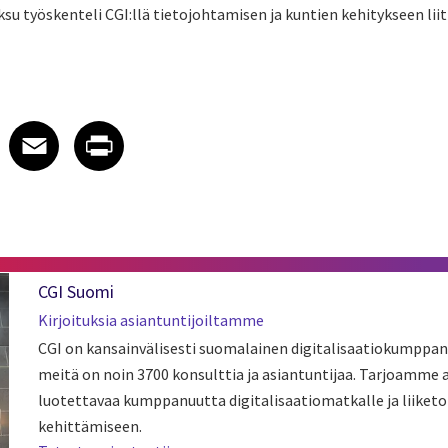
ksu työskenteli CGI:llä tietojohtamisen ja kuntien kehitykseen liit
 on LinkedIn
icle on X
e article on Facebook
Share article on Email
Share article on Print
Facebook
Email
Print
CGI Suomi
Kirjoituksia asiantuntijoiltamme
CGI on kansainvälisesti suomalainen digitalisaatiokumppan
meitä on noin 3700 konsulttia ja asiantuntijaa. Tarjoamme
luotettavaa kumppanuutta digitalisaatiomatkalle ja liiket
kehittämiseen.