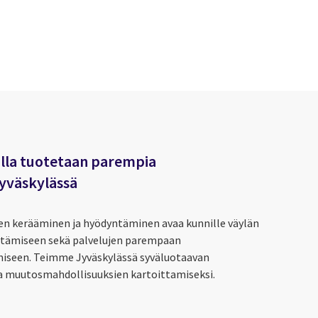
lla tuotetaan parempia
yväskylässä
en kerääminen ja hyödyntäminen avaa kunnille väylän
ämiseen sekä palvelujen parempaan
iseen. Teimme Jyväskylässä syväluotaavan
ja muutosmahdollisuuksien kartoittamiseksi.