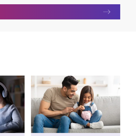
lla tuotetaan parempia asukaskokemuksia Jyväskylässä