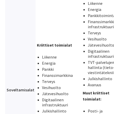
Liikenne
Energia
Pankkitoimin
Finanssimarkk
infrastruktuur
Terveys
Vesihuolto
Kriittiset toimialat
Jätevesihuolt
Digitaalinen
infrastruktuur
Liikenne
TVT-palveluje
Energia
hallinta (tieto-
Pankki
viestintätekni
Finanssimarkkina
Julkishallint
Terveys
Avaruus
Vesihuolto
Soveltamisalat
Muut kriittiset
Jätevesihuolto
toimialat:
Digitaalinen
infrastruktuuri
Julkishallinto
Posti- ja