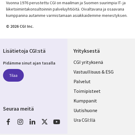
Vuonna 1976 perustettu CGI on maailman ja Suomen suurimpia IT- ja
liiketoimintakonsultoinnin palveluyhtiöitä. Oivaltavana ja osaavana
kumppanina autamme varmistamaan asiakkaidemme menestyksen.
© 2026 CGI Inc.
Lisätietoja CGI:stä
Yrityksestä
Useful
CGI yrityksenä
Pidämme sinut ajan tasalla
links
Vastuullisuus & ESG
Tilaa
FINLAND
Palvelut
Toimipisteet
Kumppanit
Seuraa meitä
Uutishuone
Social
Ura CGI:llä
Media
FINLAND