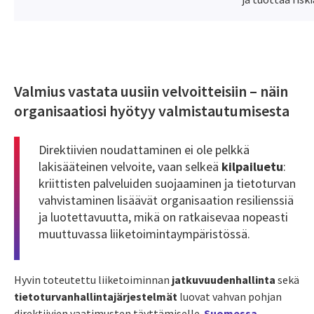
Valmius vastata uusiin velvoitteisiin – näin
organisaatiosi hyötyy valmistautumisesta
Direktiivien noudattaminen ei ole pelkkä
lakisääteinen velvoite, vaan selkeä
kilpailuetu
:
kriittisten palveluiden suojaaminen ja tietoturvan
vahvistaminen lisäävät organisaation resilienssiä
ja luotettavuutta, mikä on ratkaisevaa nopeasti
muuttuvassa liiketoimintaympäristössä.
Hyvin toteutettu liiketoiminnan
jatkuvuudenhallinta
sekä
tietoturvanhallintajärjestelmät
luovat vahvan pohjan
direktiivien vaatimusten täyttämiselle.
Suomessa