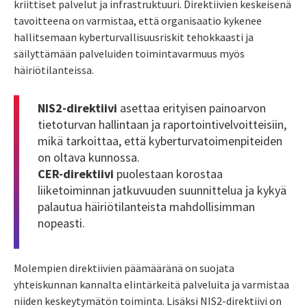
kriittiset palvelut ja infrastruktuuri. Direktiivien keskeisenä
tavoitteena on varmistaa, että organisaatio kykenee
hallitsemaan kyberturvallisuusriskit tehokkaasti ja
säilyttämään palveluiden toimintavarmuus myös
häiriötilanteissa.
NIS2-direktiivi
asettaa erityisen painoarvon
tietoturvan hallintaan ja raportointivelvoitteisiin,
mikä tarkoittaa, että kyberturvatoimenpiteiden
on oltava kunnossa.
CER-direktiivi
puolestaan korostaa
liiketoiminnan jatkuvuuden suunnittelua ja kykyä
palautua häiriötilanteista mahdollisimman
nopeasti.
Molempien direktiivien päämääränä on suojata
yhteiskunnan kannalta elintärkeitä palveluita ja varmistaa
niiden keskeytymätön toiminta. Lisäksi NIS2-direktiivi on