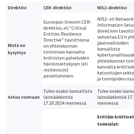
Direktiivi
CER-direktiivi
NIS2-direktiivi
NIS2- eli Network
Euroopan Unionin CER-
Information Secur
direktiivi, eli “Critical
direktiivin tavoit
Entities Resilience
vahvistaa EU:n yht
Directive” tavoitteena
jäsenvaltioiden
Mistä on
on yhteiskunnan
kansallista
toiminnan kannalta
kysymys
kyberturvallisuud
kriittisten palveluiden
yhteiskunnan toi
häiriönsietokyvyn (eli
kannalta kriittisik
resilienssin)
katsottujen sekt
parantaminen.
ja toimijoiden osa
Tulee osaksi kansallista
Tulee osaksi kansa
Astuu voimaan
lainsäädäntöä
lainsäädäntöä 17.
17.10.2024 mennessä.
mennessä.
Erittäin kriittiset
toimialat: