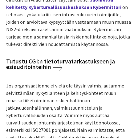
kehitetty
Kyberturvallisuuskeskuksen Kybermittari
on
tehokas työkalu kriittisen infrastruktuurin toimijoille,
joiden on arvioitava kypsyyttään vastaamaan muun muassa
NIS2-direktiivin asettamiin vaatimuksiin. Kybermittari
tarjoaa monia samankaltaisia riskienhallintakeinoja, jotka
tukevat direktiivien noudattamista käytännössä.
Tutustu CGI:n tietoturvatarkastukseen ja
esiauditointeihin
Jos organisaationne ei vielä ole täysin valmis, autamme
selvittämään nykytilanteen ja kehityskohteet muun
muassa liiketoiminnan riskienhallinnan
jatkuvuudenhallinnan, valmiussuunnittelun ja
kyberturvallisuuden osalta. Voimme myös auttaa
turvallisuuden johtamisjärjestelmän käyttöönotossa,
esimerkiksi ISO27001 pohjaisesti. Näin varmistatte, että
täytätte sekä NIS2- että CER-direktiivien vaatimukset