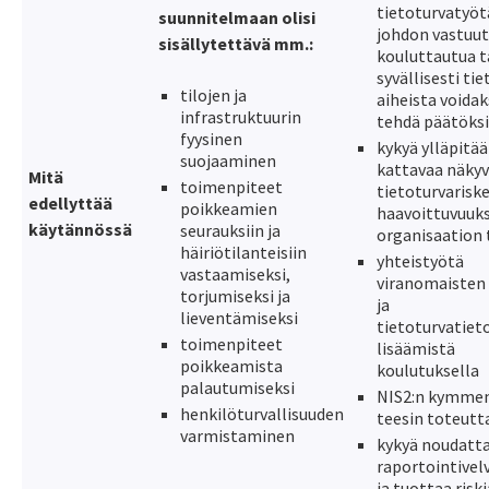
tietoturvatyöt
suunnitelmaan olisi
johdon vastuu
sisällytettävä mm.:
kouluttautua t
syvällisesti ti
tilojen ja
aiheista voida
infrastruktuurin
tehdä päätöks
fyysinen
kykyä ylläpitää
suojaaminen
kattavaa näkyv
Mitä
toimenpiteet
tietoturvariske
edellyttää
poikkeamien
haavoittuvuuks
käytännössä
seurauksiin ja
organisaation 
häiriötilanteisiin
yhteistyötä
vastaamiseksi,
viranomaisten
torjumiseksi ja
ja
lieventämiseksi
tietoturvatiet
toimenpiteet
lisäämistä
poikkeamista
koulutuksella
palautumiseksi
NIS2:n kymme
henkilöturvallisuuden
teesin toteutt
varmistaminen
kykyä noudatt
raportointivel
ja tuottaa riski