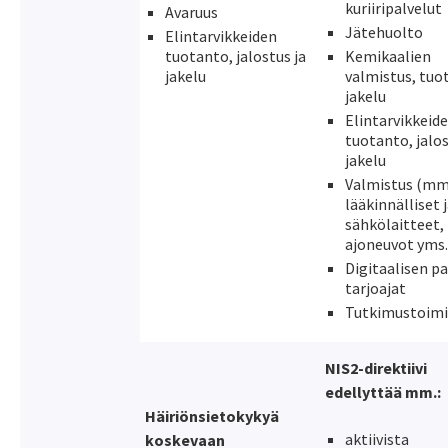
kuriiripalvelut
Avaruus
Jätehuolto
Elintarvikkeiden
tuotanto, jalostus ja
Kemikaalien
jakelu
valmistus, tuo
jakelu
Elintarvikkeid
tuotanto, jalos
jakelu
Valmistus (mm
lääkinnälliset 
sähkölaitteet,
ajoneuvot yms
Digitaalisen p
tarjoajat
Tutkimustoim
NIS2-direktiivi
edellyttää mm.:
Häiriönsietokykyä
aktiivista
koskevaan