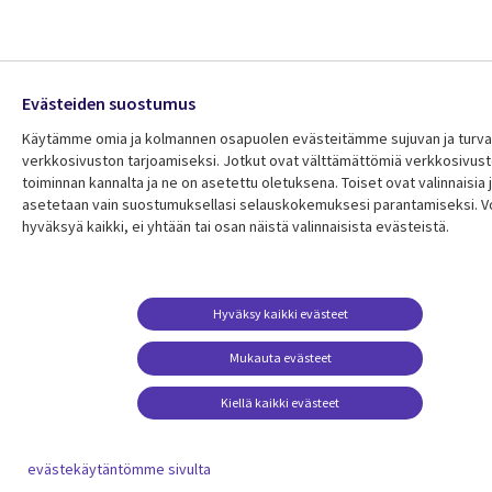
Evästeiden suostumus
Käytämme omia ja kolmannen osapuolen evästeitämme sujuvan ja turval
verkkosivuston tarjoamiseksi. Jotkut ovat välttämättömiä verkkosivu
toiminnan kannalta ja ne on asetettu oletuksena. Toiset ovat valinnaisia ​​
asetetaan vain suostumuksellasi selauskokemuksesi parantamiseksi. V
hyväksyä kaikki, ei yhtään tai osan näistä valinnaisista evästeistä.
Hyväksy kaikki evästeet
Mukauta evästeet
Kiellä kaikki evästeet
evästekäytäntömme sivulta