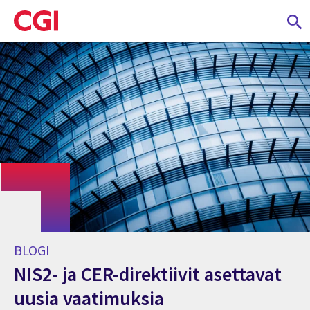
Skip
to
main
content
BLOGI
NIS2- ja CER-direktiivit asettavat
uusia vaatimuksia