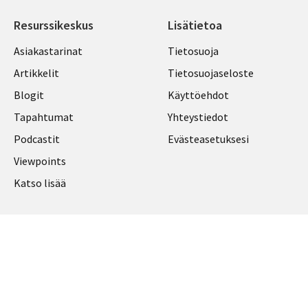
Resurssikeskus
Lisätietoa
Library
Legal
Asiakastarinat
Tietosuoja
Links
FINLAND
Artikkelit
Tietosuojaseloste
FINLAND
Blogit
Käyttöehdot
Tapahtumat
Yhteystiedot
Podcastit
Evästeasetuksesi
Viewpoints
Katso lisää