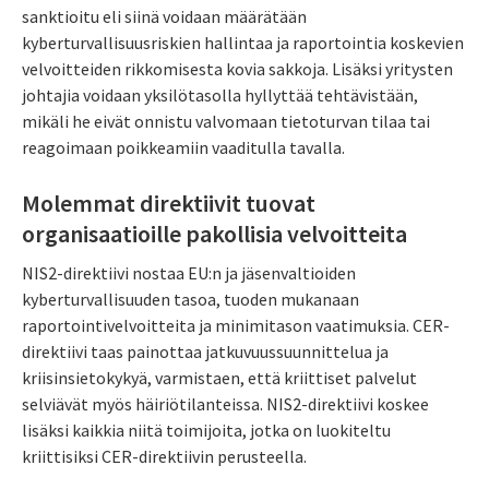
sanktioitu eli siinä voidaan määrätään
kyberturvallisuusriskien hallintaa ja raportointia koskevien
velvoitteiden rikkomisesta kovia sakkoja. Lisäksi yritysten
johtajia voidaan yksilötasolla hyllyttää tehtävistään,
mikäli he eivät onnistu valvomaan tietoturvan tilaa tai
reagoimaan poikkeamiin vaaditulla tavalla.
Molemmat direktiivit tuovat
organisaatioille pakollisia velvoitteita
NIS2-direktiivi nostaa EU:n ja jäsenvaltioiden
kyberturvallisuuden tasoa, tuoden mukanaan
raportointivelvoitteita ja minimitason vaatimuksia. CER-
direktiivi taas painottaa jatkuvuussuunnittelua ja
kriisinsietokykyä, varmistaen, että kriittiset palvelut
selviävät myös häiriötilanteissa. NIS2-direktiivi koskee
lisäksi kaikkia niitä toimijoita, jotka on luokiteltu
kriittisiksi CER-direktiivin perusteella.