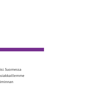
isi. Suomessa
 asiakkaillemme
oiminnan