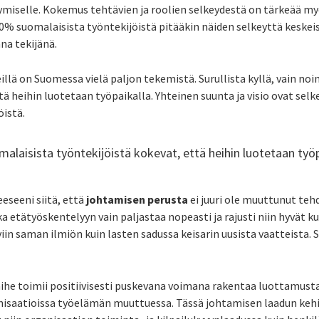
ymiselle. Kokemus tehtävien ja roolien selkeydestä on tärkeää m
80% suomalaisista työntekijöistä pitääkin näiden selkeyttä kesk
ana tekijänä.
eillä on Suomessa vielä paljon tekemistä. Surullista kyllä, vain no
tä heihin luotetaan työpaikalla. Yhteinen suunta ja visio ovat selk
öistä.
alaisista työntekijöistä kokevat, että heihin luotetaan työp
eseeni siitä, että
johtamisen perusta
ei juuri ole muuttunut teh
ka etätyöskentelyyn vain paljastaa nopeasti ja rajusti niin hyvät 
in saman ilmiön kuin lasten sadussa keisarin uusista vaatteista. Sa
ihe toimii positiivisesti puskevana voimana rakentaa luottamusta
nisaatioissa työelämän muuttuessa. Tässä johtamisen laadun keh