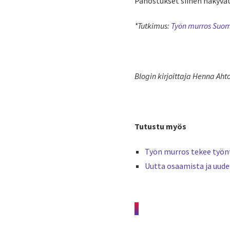
Panostukset siihen näkyvät
*Tutkimus:
Työn murros Suo
Blogin kirjoittaja Henna Aht
Tutustu myös
Työn murros tekee työn
Uutta osaamista ja uude