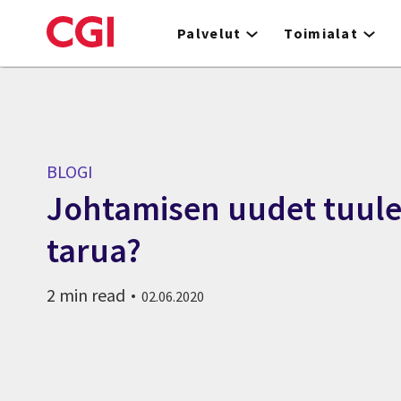
Skip
to
Palvelut
Toimialat
main
content
BLOGI
Johtamisen uudet tuulet 
tarua?
2 min read
02.06.2020