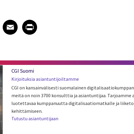
 on LinkedIn
icle on X
e article on Facebook
Share article on Email
Share article on Print
Facebook
Email
Print
CGI Suomi
Kirjoituksia asiantuntijoiltamme
CGI on kansainvälisesti suomalainen digitalisaatiokumppan
meitä on noin 3700 konsulttia ja asiantuntijaa. Tarjoamme
luotettavaa kumppanuutta digitalisaatiomatkalle ja liiket
kehittämiseen.
Tutustu asiantuntijaan