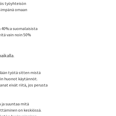
yös työyhteisön
eisimpänä omaan
in 40%:a suomalaisista
eitä vain noin 50%
aikalla.
dään työtä sitten mistä
kuin huonot käytännöt.
nat eivät riitä, jos perusta
 ja suuntaa mitä
ittäminen on keskiössä.