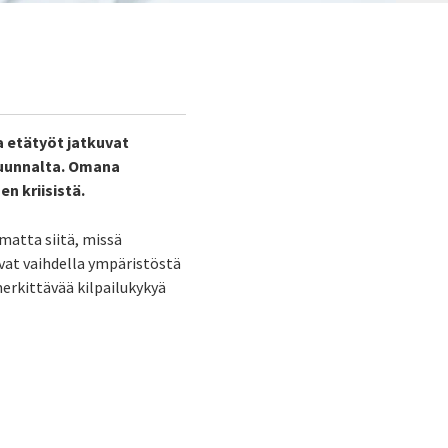
a etätyöt jatkuvat
suunnalta. Omana
n kriisistä.
matta siitä, missä
vat vaihdella ympäristöstä
erkittävää kilpailukykyä