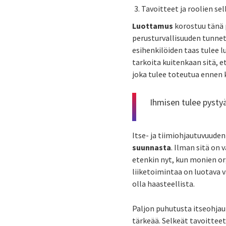
Tavoitteet ja roolien se
Luottamus
korostuu tänä p
perusturvallisuuden tunnet
esihenkilöiden taas tulee 
tarkoita kuitenkaan sitä, e
joka tulee toteutua ennen k
Ihmisen tulee pysty
Itse- ja tiimiohjautuvuuden
suunnasta
. Ilman sitä on
etenkin nyt, kun monien or
liiketoimintaa on luotava
olla haasteellista.
Paljon puhutusta itseohja
tärkeää. Selkeät tavoittee