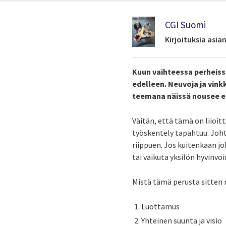
CGI Suomi
Kirjoituksia asi
Kuun vaihteessa perheissä
edelleen. Neuvoja ja vin
teemana näissä nousee er
Väitän, että tämä on liioit
työskentely tapahtuu. Joht
riippuen. Jos kuitenkaan j
tai vaikuta yksilön hyvinvoi
Mistä tämä perusta sitten 
Luottamus
Yhteinen suunta ja visio