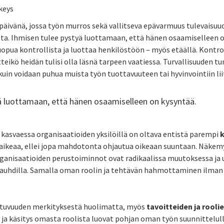
lkeys
äivänä, jossa työn murros sekä vallitseva epävarmuus tulevaisuud
ta. Ihmisen tulee pystyä luottamaan, että hänen osaamiselleen o
luopua kontrollista ja luottaa henkilöstöön – myös etäällä. Kontro
tteikö heidän tulisi olla läsnä tarpeen vaatiessa. Turvallisuuden t
uin voidaan puhua muista työn tuottavuuteen tai hyvinvointiin liit
ä luottamaan, että hänen osaamiselleen on kysyntää.
 kasvaessa organisaatioiden yksilöillä on oltava entistä parempi
k
 vaikeaa, ellei jopa mahdotonta ohjautua oikeaan suuntaan. Näke
ganisaatioiden perustoiminnot ovat radikaalissa muutoksessa ja 
 vauhdilla. Samalla oman roolin ja tehtävän hahmottaminen ilman
utuvuuden merkityksestä huolimatta, myös
tavoitteiden ja rooli
t ja käsitys omasta roolista luovat pohjan oman työn suunnittelul