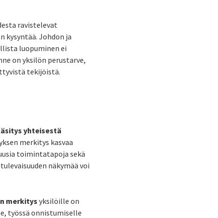
esta ravistelevat
n kysyntää. Johdon ja
llista luopuminen ei
unne on yksilön perustarve,
tyvistä tekijöistä.
äsitys yhteisestä
myksen merkitys kasvaa
uusia toimintatapoja sekä
 tulevaisuuden näkymää voi
en merkitys
yksilöille on
le, työssä onnistumiselle