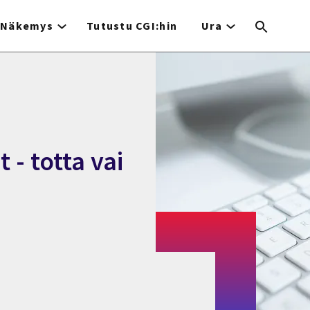
Näkemys
Tutustu CGI:hin
Ura
- totta vai