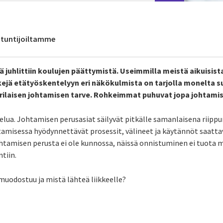
antuntijoiltamme
 juhlittiin koulujen päättymistä. Useimmilla meistä aikuisist
kkejä etätyöskentelyyn eri näkökulmista on tarjolla monelta 
ilaisen johtamisen tarve. Rohkeimmat puhuvat jopa johtamise
telua. Johtamisen perusasiat säilyvät pitkälle samanlaisena riippu
amisessa hyödynnettävät prosessit, välineet ja käytännöt saatta
ohtamisen perusta ei ole kunnossa, näissä onnistuminen ei tuota m
ntiin.
muodostuu ja mistä lähteä liikkeelle?