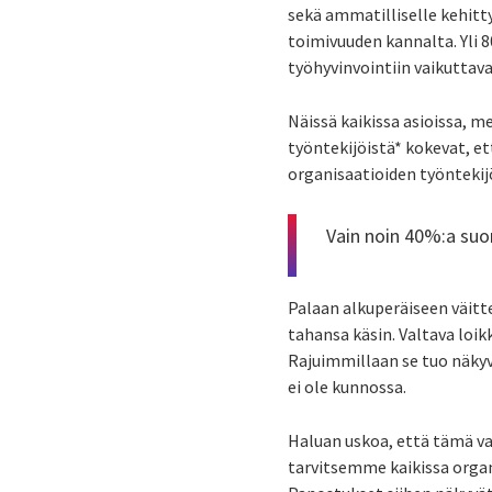
sekä ammatilliselle kehitt
toimivuuden kannalta. Yli 
työhyvinvointiin vaikuttav
Näissä kaikissa asioissa, m
työntekijöistä* kokevat, et
organisaatioiden työntekij
Vain noin 40%:a suom
Palaan alkuperäiseen väitte
tahansa käsin. Valtava loik
Rajuimmillaan se tuo näkyvi
ei ole kunnossa.
Haluan uskoa, että tämä va
tarvitsemme kaikissa orga