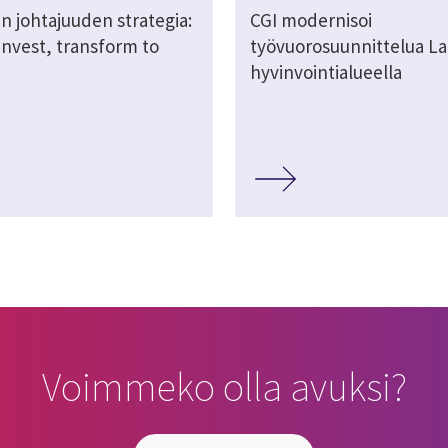
n johtajuuden strategia:
CGI modernisoi
invest, transform to
työvuorosuunnittelua La
hyvinvointialueella
Voimmeko olla avuksi?