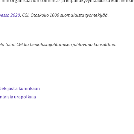
 niin organisaation toiminta- ja kilpailukyvynlaadussa kuin henki
messa 2020
, CGI. Otoskoko 1000 suomalaista työntekijää.
ola toimi CGI:llä henkilöstöjohtamisen johtavana konsulttina.
tekijästä kuninkaan
nlaisia urapolkuja