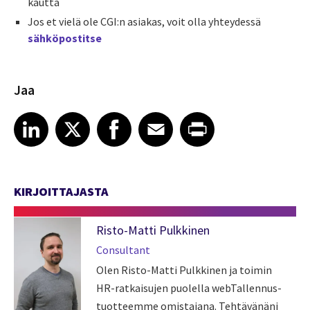
kautta
Jos et vielä ole CGI:n asiakas, voit olla yhteydessä
sähköpostitse
Jaa
Share article on LinkedIn
Share article on X
Share article on Facebook
Share article on Email
Share article on Print
LinkedIn
X
Facebook
Email
Print
KIRJOITTAJASTA
Risto-Matti Pulkkinen
Consultant
Olen Risto-Matti Pulkkinen ja toimin
HR-ratkaisujen puolella webTallennus-
tuotteemme omistajana. Tehtävänäni