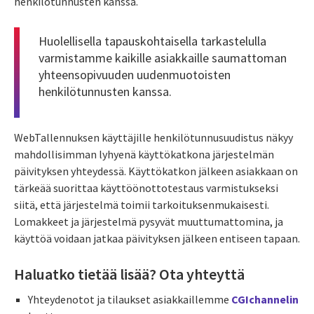
henkilötunnusten kanssa.
Huolellisella tapauskohtaisella tarkastelulla
varmistamme kaikille asiakkaille saumattoman
yhteensopivuuden uudenmuotoisten
henkilötunnusten kanssa.
WebTallennuksen käyttäjille henkilötunnusuudistus näkyy
mahdollisimman lyhyenä käyttökatkona järjestelmän
päivityksen yhteydessä. Käyttökatkon jälkeen asiakkaan on
tärkeää suorittaa käyttöönottotestaus varmistukseksi
siitä, että järjestelmä toimii tarkoituksenmukaisesti.
Lomakkeet ja järjestelmä pysyvät muuttumattomina, ja
käyttöä voidaan jatkaa päivityksen jälkeen entiseen tapaan.
Haluatko tietää lisää? Ota yhteyttä
Yhteydenotot ja tilaukset asiakkaillemme
CGIchannelin