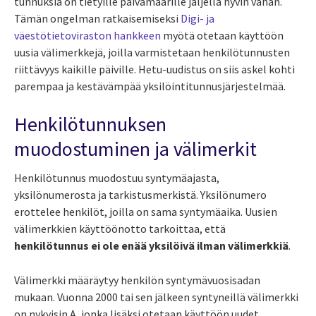
tunnuksia on tietyille päivämäärille jäljellä hyvin vähän.
Tämän ongelman ratkaisemiseksi
Digi- ja
väestötietoviraston hankkeen
myötä otetaan käyttöön
uusia välimerkkejä, joilla varmistetaan henkilötunnusten
riittävyys kaikille päiville. Hetu-uudistus on siis askel kohti
parempaa ja kestävämpää yksilöintitunnusjärjestelmää.
Henkilötunnuksen
muodostuminen ja välimerkit
Henkilötunnus muodostuu syntymäajasta,
yksilönumerosta ja tarkistusmerkistä. Yksilönumero
erottelee henkilöt, joilla on sama syntymäaika. Uusien
välimerkkien käyttöönotto tarkoittaa, että
henkilötunnus ei ole enää yksilöivä ilman välimerkkiä
.
Välimerkki määräytyy henkilön syntymävuosisadan
mukaan. Vuonna 2000 tai sen jälkeen syntyneillä välimerkki
on nykyisin A, jonka lisäksi otetaan käyttöön uudet