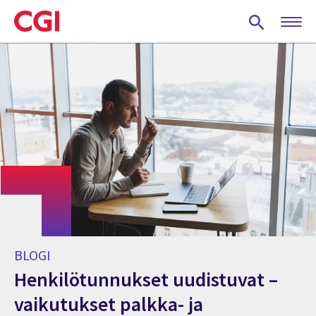
Skip
to
main
content
BLOGI
Henkilötunnukset uudistuvat –
vaikutukset palkka- ja