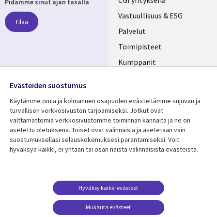
Useful
CGI yrityksenä
Pidämme sinut ajan tasalla
links
Vastuullisuus & ESG
Tilaa
FINLAND
Palvelut
Toimipisteet
Kumppanit
Seuraa meitä
Uutishuone
Evästeiden suostumus
Social
Ura CGI:llä
Käytämme omia ja kolmannen osapuolen evästeitämme sujuvan ja
Media
turvallisen verkkosivuston tarjoamiseksi. Jotkut ovat
FINLAND
välttämättömiä verkkosivustomme toiminnan kannalta ja ne on
asetettu oletuksena. Toiset ovat valinnaisia ​​ja asetetaan vain
Resurssikeskus
Lisätietoa
suostumuksellasi selauskokemuksesi parantamiseksi. Voit
hyväksyä kaikki, ei yhtään tai osan näistä valinnaisista evästeistä.
Library
Legal
Asiakastarinat
Tietosuoja
Links
FINLAND
Artikkelit
Tietosuojaseloste
FINLAND
Blogit
Käyttöehdot
Hyväksy kaikki evästeet
Tapahtumat
Yhteystiedot
Mukauta evästeet
Podcastit
Evästeasetuksesi