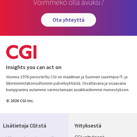
Voimmeko olla avuksi?
ota yhteyttä
Insights you can act on
Vuonna 1976 perustettu CGI on maailman ja Suomen suurimpia IT- ja
liiketoimintakonsultoinnin palveluyhtiöitä. Oivaltavana ja osaavana
kumppanina autamme varmistamaan asiakkaidemme menestyksen.
© 2026 CGI Inc.
Lisätietoja CGI:stä
Yrityksestä