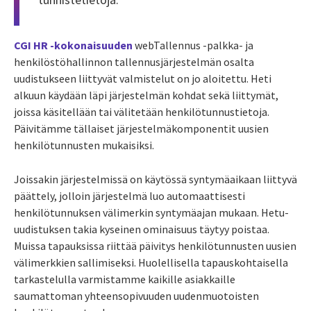
CGI HR -kokonaisuuden
webTallennus -palkka- ja
henkilöstöhallinnon tallennusjärjestelmän osalta
uudistukseen liittyvät valmistelut on jo aloitettu. Heti
alkuun käydään läpi järjestelmän kohdat sekä liittymät,
joissa käsitellään tai välitetään henkilötunnustietoja.
Päivitämme tällaiset järjestelmäkomponentit uusien
henkilötunnusten mukaisiksi.
Joissakin järjestelmissä on käytössä syntymäaikaan liittyvä
päättely, jolloin järjestelmä luo automaattisesti
henkilötunnuksen välimerkin syntymäajan mukaan. Hetu-
uudistuksen takia kyseinen ominaisuus täytyy poistaa.
Muissa tapauksissa riittää päivitys henkilötunnusten uusien
välimerkkien sallimiseksi. Huolellisella tapauskohtaisella
tarkastelulla varmistamme kaikille asiakkaille
saumattoman yhteensopivuuden uudenmuotoisten