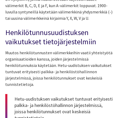
välimerkit B, C, D, E ja F, kun A-välimerkit loppuvat. 1900-
luvulla syntyneillä käytetään välimerkkinä yhdysmerkkiä (-)
tai uusina välimerkkeinä kirjaimia Y, X, W, V ja U.
Henkilötunnusuudistuksen
vaikutukset tietojärjestelmiin
Muutos henkilötunnusten välimerkkeihin vaatii yhteistyötä
organisaatioiden kanssa, joiden järjestelmissä
henkilötunnuksia käytetään. Hetu-uudistuksen vaikutukset
tuntuvat erityisesti palkka- ja henkilöstöhallinnon
järjestelmissä, joissa henkilötunnukset ovat keskeisiä
tunnistetietoja.
Hetu-uudistuksen vaikutukset tuntuvat erityisesti
palkka- ja henkilöstöhallinnon järjestelmissä,
joissa henkilötunnukset ovat keskeisiä
tunnistetietoja.